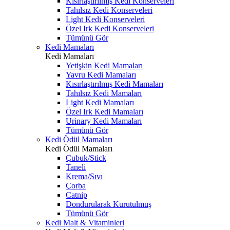
Kısırlaştırılmış Kedi Konserveleri
Tahılsız Kedi Konserveleri
Light Kedi Konserveleri
Özel Irk Kedi Konserveleri
Tümünü Gör
Kedi Mamaları
Kedi Mamaları
Yetişkin Kedi Mamaları
Yavru Kedi Mamaları
Kısırlaştırılmış Kedi Mamaları
Tahılsız Kedi Mamaları
Light Kedi Mamaları
Özel Irk Kedi Mamaları
Urinary Kedi Mamaları
Tümünü Gör
Kedi Ödül Mamaları
Kedi Ödül Mamaları
Çubuk/Stick
Taneli
Krema/Sıvı
Çorba
Catnip
Dondurularak Kurutulmuş
Tümünü Gör
Kedi Malt & Vitaminleri