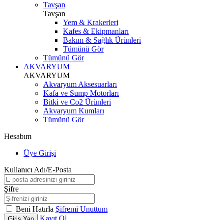
Tavşan
Tavşan
Yem & Krakerleri
Kafes & Ekipmanları
Bakım & Sağlık Ürünleri
Tümünü Gör
Tümünü Gör
AKVARYUM
AKVARYUM
Akvaryum Aksesuarları
Kafa ve Sump Motorları
Bitki ve Co2 Ürünleri
Akvaryum Kumları
Tümünü Gör
Hesabım
Üye Girişi
Kullanıcı Adı/E-Posta
Şifre
Beni Hatırla
Şifremi Unuttum
Kayıt Ol
Giriş Yap