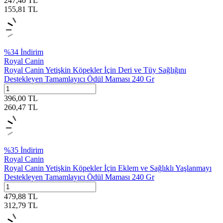
247,40
TL
155,81
TL
%
34
İndirim
Royal Canin
Royal Canin Yetişkin Köpekler İçin Deri ve Tüy Sağlığını
Destekleyen Tamamlayıcı Ödül Maması 240 Gr
396,00
TL
260,47
TL
%
35
İndirim
Royal Canin
Royal Canin Yetişkin Köpekler İçin Eklem ve Sağlıklı Yaşlanmayı
Destekleyen Tamamlayıcı Ödül Maması 240 Gr
479,88
TL
312,79
TL