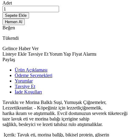
Adet
Sepete Ekle
Hemen Al
Beğen
Tükendi
Gelince Haber Ver
Listeye Ekle
Tavsiye Et
Yorum Yap
Fiyat Alarmı
Paylaş
Ürün Açıklaması
Ödeme Seçenekleri
Yorumlar
Tavsiye Et
İade Koşulları
Tavuklu ve Morina Balklı Suşi, Yumușak Çiğnemeler,
Lezzeti|kramlar. - Köpeğiniz için lezzetliçiğnemelik,
harika ikram ve atıştırmalik. Evcil dostunuzun severek tüketeceği
taze lavuk eti ve morina balığı içerigine sahip
sağliklı, besleyici ve lezeti tahılsız rulo atıştımaliklar.
Içerik: Tavuk eti, morina ballğı, bikisel protein, gliserin