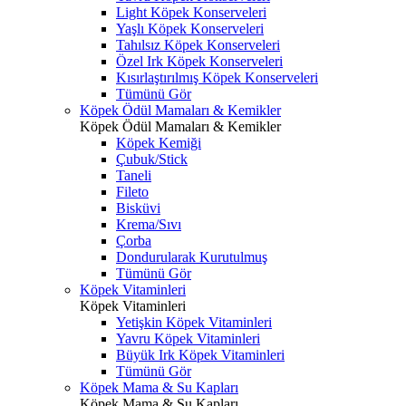
Light Köpek Konserveleri
Yaşlı Köpek Konserveleri
Tahılsız Köpek Konserveleri
Özel Irk Köpek Konserveleri
Kısırlaştırılmış Köpek Konserveleri
Tümünü Gör
Köpek Ödül Mamaları & Kemikler
Köpek Ödül Mamaları & Kemikler
Köpek Kemiği
Çubuk/Stick
Taneli
Fileto
Bisküvi
Krema/Sıvı
Çorba
Dondurularak Kurutulmuş
Tümünü Gör
Köpek Vitaminleri
Köpek Vitaminleri
Yetişkin Köpek Vitaminleri
Yavru Köpek Vitaminleri
Büyük Irk Köpek Vitaminleri
Tümünü Gör
Köpek Mama & Su Kapları
Köpek Mama & Su Kapları