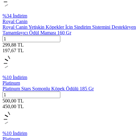
%
34
İndirim
Royal Canin
Royal Canin Yetişkin Köpekler İçin Sindirim Sistemini Destekleyen
Tamamlayıcı Ödül Maması 160 Gr
299,88
TL
197,67
TL
%
10
İndirim
Platinum
Platinum Stars Somonlu Köpek Ödülü 185 Gr
500,00
TL
450,00
TL
%
10
İndirim
Platinum