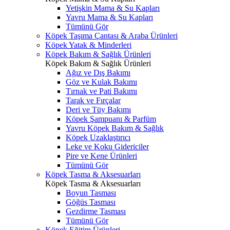
Yetişkin Mama & Su Kapları
Yavru Mama & Su Kapları
Tümünü Gör
Köpek Taşıma Çantası & Araba Ürünleri
Köpek Yatak & Minderleri
Köpek Bakım & Sağlık Ürünleri
Köpek Bakım & Sağlık Ürünleri
Ağız ve Dış Bakımı
Göz ve Kulak Bakımı
Tırnak ve Pati Bakımı
Tarak ve Fırçalar
Deri ve Tüy Bakımı
Köpek Şampuanı & Parfüm
Yavru Köpek Bakım & Sağlık
Köpek Uzaklaştırıcı
Leke ve Koku Gidericiler
Pire ve Kene Ürünleri
Tümünü Gör
Köpek Tasma & Aksesuarları
Köpek Tasma & Aksesuarları
Boyun Tasması
Göğüs Tasması
Gezdirme Tasması
Tümünü Gör
Köpek Eğitim Ürünleri