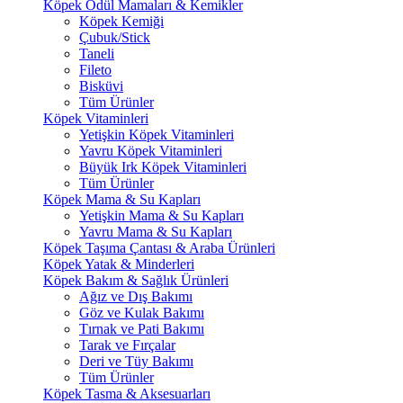
Köpek Ödül Mamaları & Kemikler
Köpek Kemiği
Çubuk/Stick
Taneli
Fileto
Bisküvi
Tüm Ürünler
Köpek Vitaminleri
Yetişkin Köpek Vitaminleri
Yavru Köpek Vitaminleri
Büyük Irk Köpek Vitaminleri
Tüm Ürünler
Köpek Mama & Su Kapları
Yetişkin Mama & Su Kapları
Yavru Mama & Su Kapları
Köpek Taşıma Çantası & Araba Ürünleri
Köpek Yatak & Minderleri
Köpek Bakım & Sağlık Ürünleri
Ağız ve Dış Bakımı
Göz ve Kulak Bakımı
Tırnak ve Pati Bakımı
Tarak ve Fırçalar
Deri ve Tüy Bakımı
Tüm Ürünler
Köpek Tasma & Aksesuarları