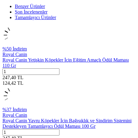
Benzer Ürünler
Son İncelenenler
Tamamlayıcı Ürünler
%
50
İndirim
Royal Canin
Royal Canin Yetişkin Köpekler İçin Eğitim Amaçlı Ödül Maması
110 Gr
247,40
TL
124,42
TL
%
37
İndirim
Royal Canin
Royal Canin Yavru Köpekler İçin Bağışıklık ve Sindirim Sistemini
Destekleyen Tamamlayıcı Ödül Maması 100 Gr