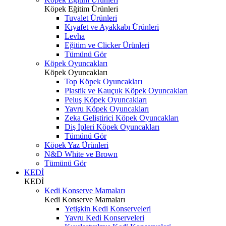
Köpek Eğitim Ürünleri
Tuvalet Ürünleri
Kıyafet ve Ayakkabı Ürünleri
Levha
Eğitim ve Clicker Ürünleri
Tümünü Gör
Köpek Oyuncakları
Köpek Oyuncakları
Top Köpek Oyuncakları
Plastik ve Kauçuk Köpek Oyuncakları
Peluş Köpek Oyuncakları
Yavru Köpek Oyuncakları
Zeka Geliştirici Köpek Oyuncakları
Diş İpleri Köpek Oyuncakları
Tümünü Gör
Köpek Yaz Ürünleri
N&D White ve Brown
Tümünü Gör
KEDİ
KEDİ
Kedi Konserve Mamaları
Kedi Konserve Mamaları
Yetişkin Kedi Konserveleri
Yavru Kedi Konserveleri