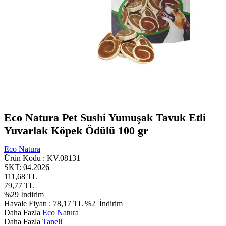
Eco Natura Pet Sushi Yumuşak Tavuk Etli
Yuvarlak Köpek Ödülü 100 gr
Eco Natura
Ürün Kodu :
KV.08131
SKT: 04.2026
111,68
TL
79,77
TL
%
29
İndirim
Havale Fiyatı :
78,17
TL
%2
İndirim
Daha Fazla
Eco Natura
Daha Fazla
Taneli