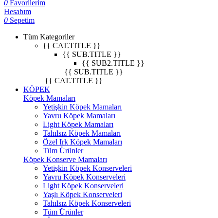
0
Favorilerim
Hesabım
0
Sepetim
Tüm Kategoriler
{{ CAT.TITLE }}
{{ SUB.TITLE }}
{{ SUB2.TITLE }}
{{ SUB.TITLE }}
{{ CAT.TITLE }}
KÖPEK
Köpek Mamaları
Yetişkin Köpek Mamaları
Yavru Köpek Mamaları
Light Köpek Mamaları
Tahılsız Köpek Mamaları
Özel Irk Köpek Mamaları
Tüm Ürünler
Köpek Konserve Mamaları
Yetişkin Köpek Konserveleri
Yavru Köpek Konserveleri
Light Köpek Konserveleri
Yaşlı Köpek Konserveleri
Tahılsız Köpek Konserveleri
Tüm Ürünler