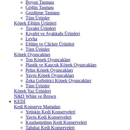
Boyun Tasması
Göğüs Tasması
Gezdirme Tasması
Tüm Ürünler
Köpek Eğitim Ürünleri
Tuvalet Ürünleri
Kıyafet ve Ayakkabı Ürünleri
Levha
Eğitim ve Clicker Ürünleri
Tüm Ürünler
Köpek Oyuncakları
Top Köpek Oyuncakları
Plastik ve Kauçuk Köpek Oyuncakları
Peluş Köpek Oyuncakları
Yavru Köpek Oyuncakları
Zeka Geliştirici Köpek Oyuncakları
Tüm Ürünler
Köpek Yaz Ürünleri
N&D White ve Brown
KEDİ
Kedi Konserve Mamaları
Yetişkin Kedi Konserveleri
Yavru Kedi Konserveleri
Kısırlaştırılmış Kedi Konserveleri
Tahılsız Kedi Konserveleri