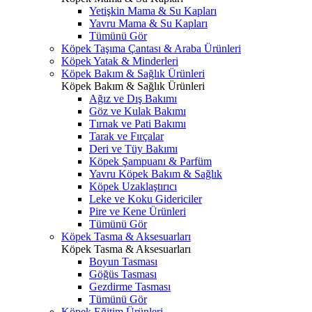
Yetişkin Mama & Su Kapları
Yavru Mama & Su Kapları
Tümünü Gör
Köpek Taşıma Çantası & Araba Ürünleri
Köpek Yatak & Minderleri
Köpek Bakım & Sağlık Ürünleri
Köpek Bakım & Sağlık Ürünleri
Ağız ve Dış Bakımı
Göz ve Kulak Bakımı
Tırnak ve Pati Bakımı
Tarak ve Fırçalar
Deri ve Tüy Bakımı
Köpek Şampuanı & Parfüm
Yavru Köpek Bakım & Sağlık
Köpek Uzaklaştırıcı
Leke ve Koku Gidericiler
Pire ve Kene Ürünleri
Tümünü Gör
Köpek Tasma & Aksesuarları
Köpek Tasma & Aksesuarları
Boyun Tasması
Göğüs Tasması
Gezdirme Tasması
Tümünü Gör
Köpek Eğitim Ürünleri