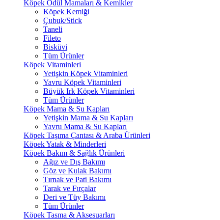
Köpek Ödül Mamaları & Kemikler
Köpek Kemiği
Çubuk/Stick
Taneli
Fileto
Bisküvi
Tüm Ürünler
Köpek Vitaminleri
Yetişkin Köpek Vitaminleri
Yavru Köpek Vitaminleri
Büyük Irk Köpek Vitaminleri
Tüm Ürünler
Köpek Mama & Su Kapları
Yetişkin Mama & Su Kapları
Yavru Mama & Su Kapları
Köpek Taşıma Çantası & Araba Ürünleri
Köpek Yatak & Minderleri
Köpek Bakım & Sağlık Ürünleri
Ağız ve Dış Bakımı
Göz ve Kulak Bakımı
Tırnak ve Pati Bakımı
Tarak ve Fırçalar
Deri ve Tüy Bakımı
Tüm Ürünler
Köpek Tasma & Aksesuarları