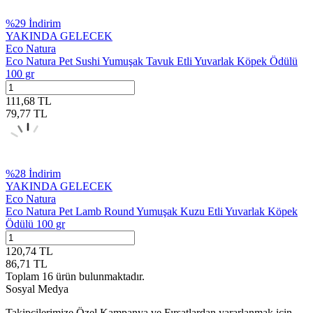
%
29
İndirim
YAKINDA GELECEK
Eco Natura
Eco Natura Pet Sushi Yumuşak Tavuk Etli Yuvarlak Köpek Ödülü
100 gr
111,68
TL
79,77
TL
%
28
İndirim
YAKINDA GELECEK
Eco Natura
Eco Natura Pet Lamb Round Yumuşak Kuzu Etli Yuvarlak Köpek
Ödülü 100 gr
120,74
TL
86,71
TL
Toplam
16
ürün bulunmaktadır.
Sosyal Medya
Takipçilerimize Özel Kampanya ve Fırsatlardan yararlanmak için