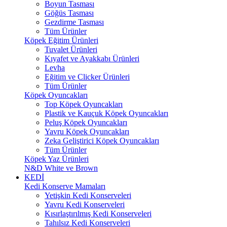
Boyun Tasması
Göğüs Tasması
Gezdirme Tasması
Tüm Ürünler
Köpek Eğitim Ürünleri
Tuvalet Ürünleri
Kıyafet ve Ayakkabı Ürünleri
Levha
Eğitim ve Clicker Ürünleri
Tüm Ürünler
Köpek Oyuncakları
Top Köpek Oyuncakları
Plastik ve Kauçuk Köpek Oyuncakları
Peluş Köpek Oyuncakları
Yavru Köpek Oyuncakları
Zeka Geliştirici Köpek Oyuncakları
Tüm Ürünler
Köpek Yaz Ürünleri
N&D White ve Brown
KEDİ
Kedi Konserve Mamaları
Yetişkin Kedi Konserveleri
Yavru Kedi Konserveleri
Kısırlaştırılmış Kedi Konserveleri
Tahılsız Kedi Konserveleri