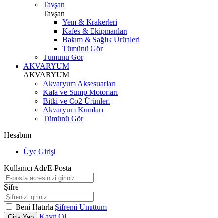
Tavşan
Tavşan
Yem & Krakerleri
Kafes & Ekipmanları
Bakım & Sağlık Ürünleri
Tümünü Gör
Tümünü Gör
AKVARYUM
AKVARYUM
Akvaryum Aksesuarları
Kafa ve Sump Motorları
Bitki ve Co2 Ürünleri
Akvaryum Kumları
Tümünü Gör
Hesabım
Üye Girişi
Kullanıcı Adı/E-Posta
Şifre
Beni Hatırla
Şifremi Unuttum
Kayıt Ol
Giriş Yap