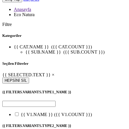
Anasayfa
Eco Natura
Filtre
Kategoriler
{{ CAT.NAME }}
({{ CAT.COUNT }})
{{ SUB.NAME }}
({{ SUB.COUNT }})
Seçilen Filtreler
{{ SELECTED.TEXT }} ×
HEPSİNİ SİL
{{ FILTERS.VARIANTS.TYPE1_NAME }}
{{ V1.NAME }}
({{ V1.COUNT }})
{{ FILTERS.VARIANTS.TYPE2_NAME }}