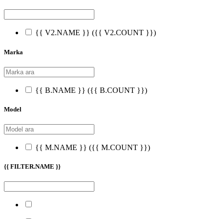
{{ V2.NAME }}
({{ V2.COUNT }})
Marka
{{ B.NAME }}
({{ B.COUNT }})
Model
{{ M.NAME }}
({{ M.COUNT }})
{{ FILTER.NAME }}