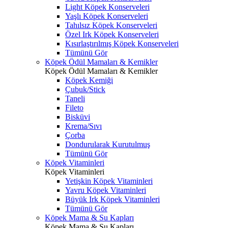
Light Köpek Konserveleri
Yaşlı Köpek Konserveleri
Tahılsız Köpek Konserveleri
Özel Irk Köpek Konserveleri
Kısırlaştırılmış Köpek Konserveleri
Tümünü Gör
Köpek Ödül Mamaları & Kemikler
Köpek Ödül Mamaları & Kemikler
Köpek Kemiği
Çubuk/Stick
Taneli
Fileto
Bisküvi
Krema/Sıvı
Çorba
Dondurularak Kurutulmuş
Tümünü Gör
Köpek Vitaminleri
Köpek Vitaminleri
Yetişkin Köpek Vitaminleri
Yavru Köpek Vitaminleri
Büyük Irk Köpek Vitaminleri
Tümünü Gör
Köpek Mama & Su Kapları
Köpek Mama & Su Kapları