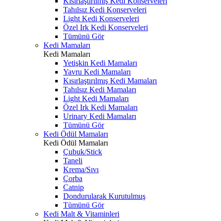
Kısırlaştırılmış Kedi Konserveleri
Tahılsız Kedi Konserveleri
Light Kedi Konserveleri
Özel Irk Kedi Konserveleri
Tümünü Gör
Kedi Mamaları
Kedi Mamaları
Yetişkin Kedi Mamaları
Yavru Kedi Mamaları
Kısırlaştırılmış Kedi Mamaları
Tahılsız Kedi Mamaları
Light Kedi Mamaları
Özel Irk Kedi Mamaları
Urinary Kedi Mamaları
Tümünü Gör
Kedi Ödül Mamaları
Kedi Ödül Mamaları
Çubuk/Stick
Taneli
Krema/Sıvı
Çorba
Catnip
Dondurularak Kurutulmuş
Tümünü Gör
Kedi Malt & Vitaminleri