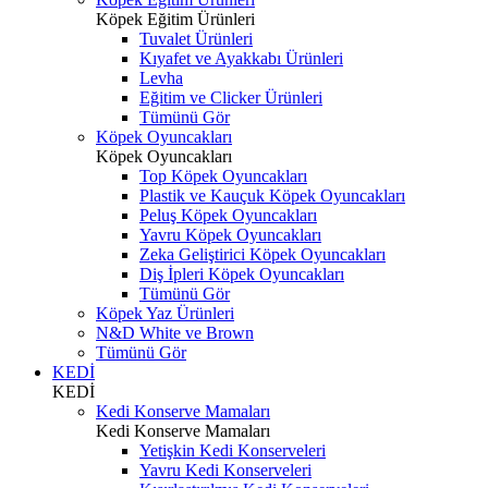
Köpek Eğitim Ürünleri
Tuvalet Ürünleri
Kıyafet ve Ayakkabı Ürünleri
Levha
Eğitim ve Clicker Ürünleri
Tümünü Gör
Köpek Oyuncakları
Köpek Oyuncakları
Top Köpek Oyuncakları
Plastik ve Kauçuk Köpek Oyuncakları
Peluş Köpek Oyuncakları
Yavru Köpek Oyuncakları
Zeka Geliştirici Köpek Oyuncakları
Diş İpleri Köpek Oyuncakları
Tümünü Gör
Köpek Yaz Ürünleri
N&D White ve Brown
Tümünü Gör
KEDİ
KEDİ
Kedi Konserve Mamaları
Kedi Konserve Mamaları
Yetişkin Kedi Konserveleri
Yavru Kedi Konserveleri