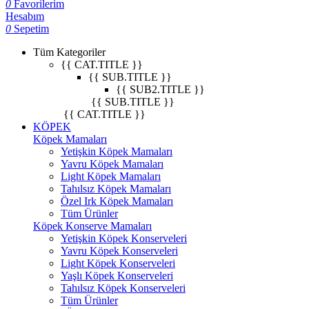
0
Favorilerim
Hesabım
0
Sepetim
Tüm Kategoriler
{{ CAT.TITLE }}
{{ SUB.TITLE }}
{{ SUB2.TITLE }}
{{ SUB.TITLE }}
{{ CAT.TITLE }}
KÖPEK
Köpek Mamaları
Yetişkin Köpek Mamaları
Yavru Köpek Mamaları
Light Köpek Mamaları
Tahılsız Köpek Mamaları
Özel Irk Köpek Mamaları
Tüm Ürünler
Köpek Konserve Mamaları
Yetişkin Köpek Konserveleri
Yavru Köpek Konserveleri
Light Köpek Konserveleri
Yaşlı Köpek Konserveleri
Tahılsız Köpek Konserveleri
Tüm Ürünler