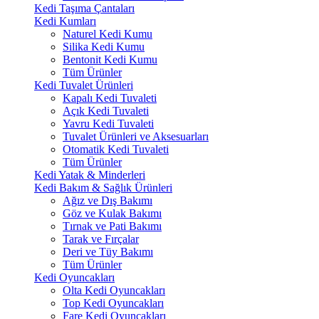
Kedi Taşıma Çantaları
Kedi Kumları
Naturel Kedi Kumu
Silika Kedi Kumu
Bentonit Kedi Kumu
Tüm Ürünler
Kedi Tuvalet Ürünleri
Kapalı Kedi Tuvaleti
Açık Kedi Tuvaleti
Yavru Kedi Tuvaleti
Tuvalet Ürünleri ve Aksesuarları
Otomatik Kedi Tuvaleti
Tüm Ürünler
Kedi Yatak & Minderleri
Kedi Bakım & Sağlık Ürünleri
Ağız ve Dış Bakımı
Göz ve Kulak Bakımı
Tırnak ve Pati Bakımı
Tarak ve Fırçalar
Deri ve Tüy Bakımı
Tüm Ürünler
Kedi Oyuncakları
Olta Kedi Oyuncakları
Top Kedi Oyuncakları
Fare Kedi Oyuncakları