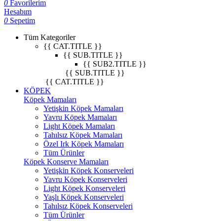
0
Favorilerim
Hesabım
0
Sepetim
Tüm Kategoriler
{{ CAT.TITLE }}
{{ SUB.TITLE }}
{{ SUB2.TITLE }}
{{ SUB.TITLE }}
{{ CAT.TITLE }}
KÖPEK
Köpek Mamaları
Yetişkin Köpek Mamaları
Yavru Köpek Mamaları
Light Köpek Mamaları
Tahılsız Köpek Mamaları
Özel Irk Köpek Mamaları
Tüm Ürünler
Köpek Konserve Mamaları
Yetişkin Köpek Konserveleri
Yavru Köpek Konserveleri
Light Köpek Konserveleri
Yaşlı Köpek Konserveleri
Tahılsız Köpek Konserveleri
Tüm Ürünler