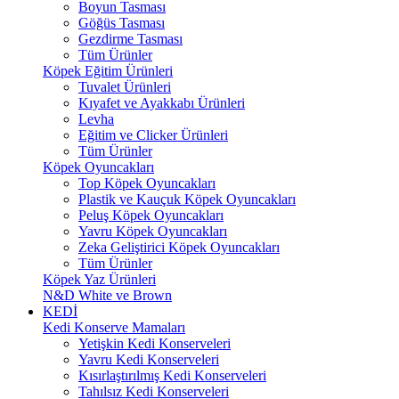
Boyun Tasması
Göğüs Tasması
Gezdirme Tasması
Tüm Ürünler
Köpek Eğitim Ürünleri
Tuvalet Ürünleri
Kıyafet ve Ayakkabı Ürünleri
Levha
Eğitim ve Clicker Ürünleri
Tüm Ürünler
Köpek Oyuncakları
Top Köpek Oyuncakları
Plastik ve Kauçuk Köpek Oyuncakları
Peluş Köpek Oyuncakları
Yavru Köpek Oyuncakları
Zeka Geliştirici Köpek Oyuncakları
Tüm Ürünler
Köpek Yaz Ürünleri
N&D White ve Brown
KEDİ
Kedi Konserve Mamaları
Yetişkin Kedi Konserveleri
Yavru Kedi Konserveleri
Kısırlaştırılmış Kedi Konserveleri
Tahılsız Kedi Konserveleri