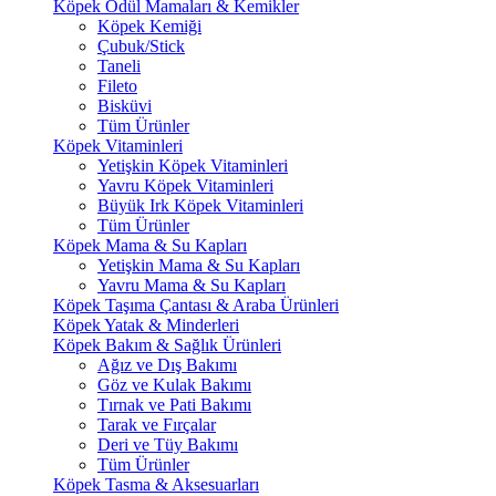
Köpek Ödül Mamaları & Kemikler
Köpek Kemiği
Çubuk/Stick
Taneli
Fileto
Bisküvi
Tüm Ürünler
Köpek Vitaminleri
Yetişkin Köpek Vitaminleri
Yavru Köpek Vitaminleri
Büyük Irk Köpek Vitaminleri
Tüm Ürünler
Köpek Mama & Su Kapları
Yetişkin Mama & Su Kapları
Yavru Mama & Su Kapları
Köpek Taşıma Çantası & Araba Ürünleri
Köpek Yatak & Minderleri
Köpek Bakım & Sağlık Ürünleri
Ağız ve Dış Bakımı
Göz ve Kulak Bakımı
Tırnak ve Pati Bakımı
Tarak ve Fırçalar
Deri ve Tüy Bakımı
Tüm Ürünler
Köpek Tasma & Aksesuarları