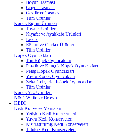
Boyun Tasması
Göğüs Tasması
Gezdirme Tasması
Tüm Ürünler
Köpek Eğitim Ürünleri
Tuvalet Ürünleri
Kıyafet ve Ayakkabı Ürünleri
Levha
Eğitim ve Clicker Ürünleri
Tüm Ürünler
Köpek Oyuncakları
Top Köpek Oyuncakları
Plastik ve Kauçuk Köpek Oyuncakları
Peluş Köpek Oyuncakları
Yavru Köpek Oyuncakları
Zeka Geliştirici Köpek Oyuncakları
Tüm Ürünler
Köpek Yaz Ürünleri
N&D White ve Brown
KEDİ
Kedi Konserve Mamaları
Yetişkin Kedi Konserveleri
Yavru Kedi Konserveleri
Kısırlaştırılmış Kedi Konserveleri
Tahılsız Kedi Konserveleri