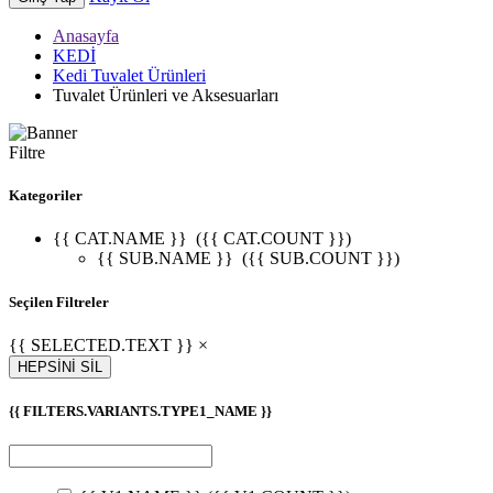
Anasayfa
KEDİ
Kedi Tuvalet Ürünleri
Tuvalet Ürünleri ve Aksesuarları
Filtre
Kategoriler
{{ CAT.NAME }}
({{ CAT.COUNT }})
{{ SUB.NAME }}
({{ SUB.COUNT }})
Seçilen Filtreler
{{ SELECTED.TEXT }} ×
HEPSİNİ SİL
{{ FILTERS.VARIANTS.TYPE1_NAME }}