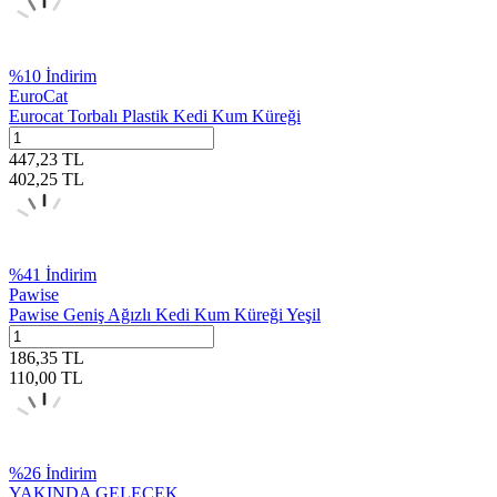
%
10
İndirim
EuroCat
Eurocat Torbalı Plastik Kedi Kum Küreği
447,23
TL
402,25
TL
%
41
İndirim
Pawise
Pawise Geniş Ağızlı Kedi Kum Küreği Yeşil
186,35
TL
110,00
TL
%
26
İndirim
YAKINDA GELECEK