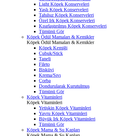
Light Köpek Konserveleri
Yaşlı Köpek Konserveleri
Tahılsız Köpek Konserveleri
Özel Irk Köpek Konserveleri
Kısırlaştırılmış Köpek Konserveleri
Tümünü Gör
Köpek Ödül Mamaları & Kemikler
Köpek Ödül Mamaları & Kemikler
Köpek Kemiği
Çubuk/Stick
Taneli
Fileto
Bisküvi
Krema/Sıvı
Çorba
Dondurularak Kurutulmuş
Tümünü Gör
Köpek Vitaminleri
Köpek Vitaminleri
Yetişkin Köpek Vitaminleri
Yavru Köpek Vitaminleri
Büyük Irk Köpek Vitaminleri
Tümünü Gör
Köpek Mama & Su Kapları
Köpek Mama & Su Kapları