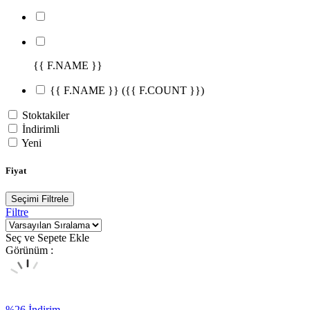
{{ F.NAME }}
{{ F.NAME }}
({{ F.COUNT }})
Stoktakiler
İndirimli
Yeni
Fiyat
Seçimi Filtrele
Filtre
Seç ve Sepete Ekle
Görünüm :
%
26
İndirim