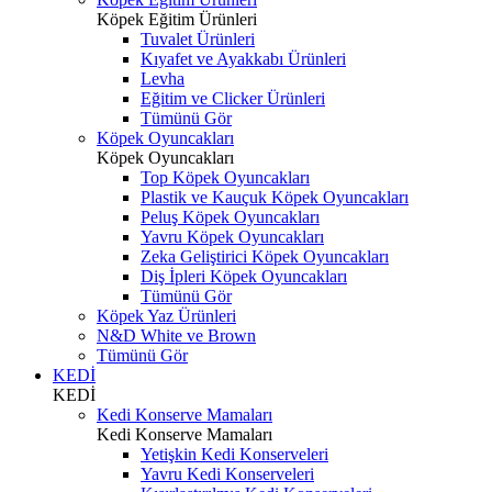
Köpek Eğitim Ürünleri
Tuvalet Ürünleri
Kıyafet ve Ayakkabı Ürünleri
Levha
Eğitim ve Clicker Ürünleri
Tümünü Gör
Köpek Oyuncakları
Köpek Oyuncakları
Top Köpek Oyuncakları
Plastik ve Kauçuk Köpek Oyuncakları
Peluş Köpek Oyuncakları
Yavru Köpek Oyuncakları
Zeka Geliştirici Köpek Oyuncakları
Diş İpleri Köpek Oyuncakları
Tümünü Gör
Köpek Yaz Ürünleri
N&D White ve Brown
Tümünü Gör
KEDİ
KEDİ
Kedi Konserve Mamaları
Kedi Konserve Mamaları
Yetişkin Kedi Konserveleri
Yavru Kedi Konserveleri