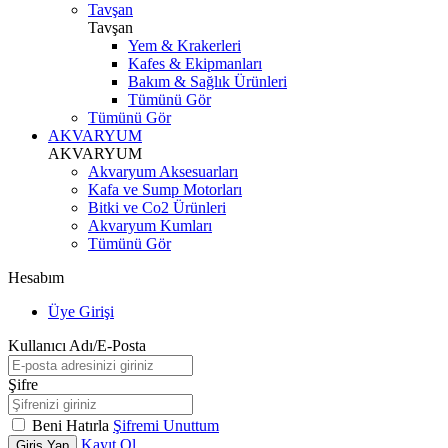
Tavşan
Tavşan
Yem & Krakerleri
Kafes & Ekipmanları
Bakım & Sağlık Ürünleri
Tümünü Gör
Tümünü Gör
AKVARYUM
AKVARYUM
Akvaryum Aksesuarları
Kafa ve Sump Motorları
Bitki ve Co2 Ürünleri
Akvaryum Kumları
Tümünü Gör
Hesabım
Üye Girişi
Kullanıcı Adı/E-Posta
Şifre
Beni Hatırla
Şifremi Unuttum
Kayıt Ol
Giriş Yap