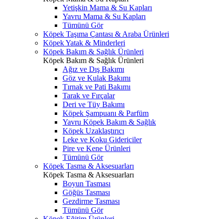
Yetişkin Mama & Su Kapları
Yavru Mama & Su Kapları
Tümünü Gör
Köpek Taşıma Çantası & Araba Ürünleri
Köpek Yatak & Minderleri
Köpek Bakım & Sağlık Ürünleri
Köpek Bakım & Sağlık Ürünleri
Ağız ve Dış Bakımı
Göz ve Kulak Bakımı
Tırnak ve Pati Bakımı
Tarak ve Fırçalar
Deri ve Tüy Bakımı
Köpek Şampuanı & Parfüm
Yavru Köpek Bakım & Sağlık
Köpek Uzaklaştırıcı
Leke ve Koku Gidericiler
Pire ve Kene Ürünleri
Tümünü Gör
Köpek Tasma & Aksesuarları
Köpek Tasma & Aksesuarları
Boyun Tasması
Göğüs Tasması
Gezdirme Tasması
Tümünü Gör
Köpek Eğitim Ürünleri