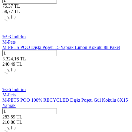
75,37
TL
58,77
TL
%
93
İndirim
M-Pets
M-PETS POO Dışkı Poşeti 15 Yaprak Limon Kokulu 8li Paket
3.324,16
TL
240,49
TL
%
26
İndirim
M-Pets
M-PETS POO 100% RECYCLED Dışkı Poşeti Gül Kokulu 8X15
Yaprak
283,59
TL
210,86
TL