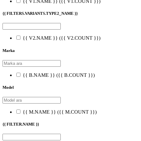
{{ V1.NAME }}
({{ V1.COUNT }})
{{ FILTERS.VARIANTS.TYPE2_NAME }}
{{ V2.NAME }}
({{ V2.COUNT }})
Marka
{{ B.NAME }}
({{ B.COUNT }})
Model
{{ M.NAME }}
({{ M.COUNT }})
{{ FILTER.NAME }}