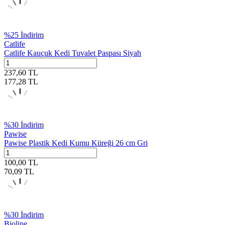
%
25
İndirim
Catlife
Catlife Kauçuk Kedi Tuvalet Paspası Siyah
237,60
TL
177,28
TL
%
30
İndirim
Pawise
Pawise Plastik Kedi Kumu Küreği 26 cm Gri
100,00
TL
70,09
TL
%
30
İndirim
Bioline