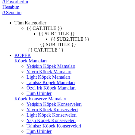
0
Favorilerim
Hesabım
0
Sepetim
Tüm Kategoriler
{{ CAT.TITLE }}
{{ SUB.TITLE }}
{{ SUB2.TITLE }}
{{ SUB.TITLE }}
{{ CAT.TITLE }}
KÖPEK
Köpek Mamaları
Yetişkin Köpek Mamaları
Yavru Köpek Mamaları
Light Köpek Mamaları
Tahılsız Köpek Mamaları
Özel Irk Köpek Mamaları
Tüm Ürünler
Köpek Konserve Mamaları
Yetişkin Köpek Konserveleri
Yavru Köpek Konserveleri
Light Köpek Konserveleri
Yaşlı Köpek Konserveleri
Tahılsız Köpek Konserveleri
Tüm Ürünler