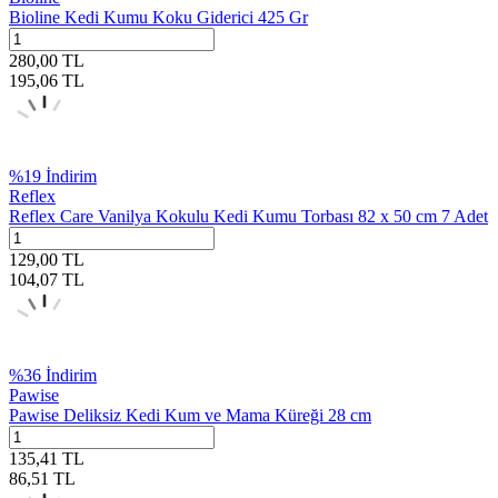
Bioline Kedi Kumu Koku Giderici 425 Gr
280,00
TL
195,06
TL
%
19
İndirim
Reflex
Reflex Care Vanilya Kokulu Kedi Kumu Torbası 82 x 50 cm 7 Adet
129,00
TL
104,07
TL
%
36
İndirim
Pawise
Pawise Deliksiz Kedi Kum ve Mama Küreği 28 cm
135,41
TL
86,51
TL