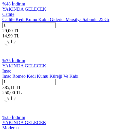
%
48
İndirim
YAKINDA GELECEK
Catlife
Catlife Kedi Kumu Koku Giderici Marsilya Sabunlu 25 Gr
29,00
TL
14,99
TL
%
35
İndirim
YAKINDA GELECEK
Imac
Imac Romeo Kedi Kumu Küreği Ve Kabı
385,11
TL
250,00
TL
%
35
İndirim
YAKINDA GELECEK
Moderna