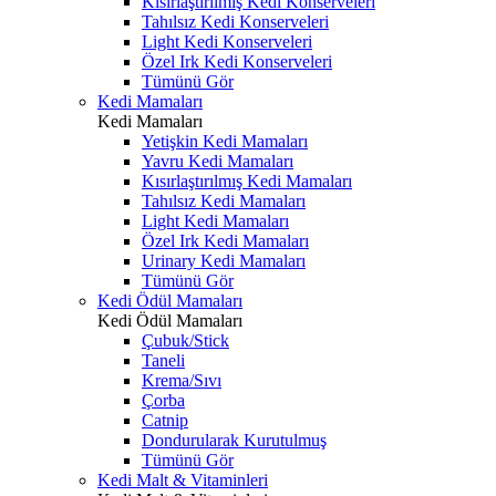
Kısırlaştırılmış Kedi Konserveleri
Tahılsız Kedi Konserveleri
Light Kedi Konserveleri
Özel Irk Kedi Konserveleri
Tümünü Gör
Kedi Mamaları
Kedi Mamaları
Yetişkin Kedi Mamaları
Yavru Kedi Mamaları
Kısırlaştırılmış Kedi Mamaları
Tahılsız Kedi Mamaları
Light Kedi Mamaları
Özel Irk Kedi Mamaları
Urinary Kedi Mamaları
Tümünü Gör
Kedi Ödül Mamaları
Kedi Ödül Mamaları
Çubuk/Stick
Taneli
Krema/Sıvı
Çorba
Catnip
Dondurularak Kurutulmuş
Tümünü Gör
Kedi Malt & Vitaminleri