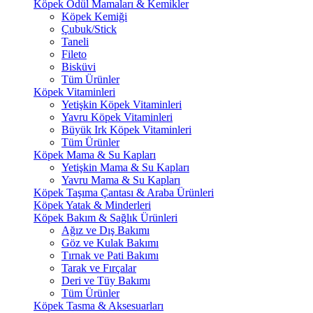
Köpek Ödül Mamaları & Kemikler
Köpek Kemiği
Çubuk/Stick
Taneli
Fileto
Bisküvi
Tüm Ürünler
Köpek Vitaminleri
Yetişkin Köpek Vitaminleri
Yavru Köpek Vitaminleri
Büyük Irk Köpek Vitaminleri
Tüm Ürünler
Köpek Mama & Su Kapları
Yetişkin Mama & Su Kapları
Yavru Mama & Su Kapları
Köpek Taşıma Çantası & Araba Ürünleri
Köpek Yatak & Minderleri
Köpek Bakım & Sağlık Ürünleri
Ağız ve Dış Bakımı
Göz ve Kulak Bakımı
Tırnak ve Pati Bakımı
Tarak ve Fırçalar
Deri ve Tüy Bakımı
Tüm Ürünler
Köpek Tasma & Aksesuarları