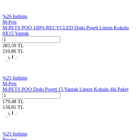
%
26
İndirim
M-Pets
M-PETS POO 100% RECYCLED Dışkı Poşeti Limon Kokulu
8X15 Yaprak
283,59
TL
210,86
TL
%
25
İndirim
M-Pets
M-PETS POO Dışkı Poşeti 15 Yaprak Limon Kokulu 4lü Paket
179,48
TL
134,81
TL
%
25
İndirim
Pawise