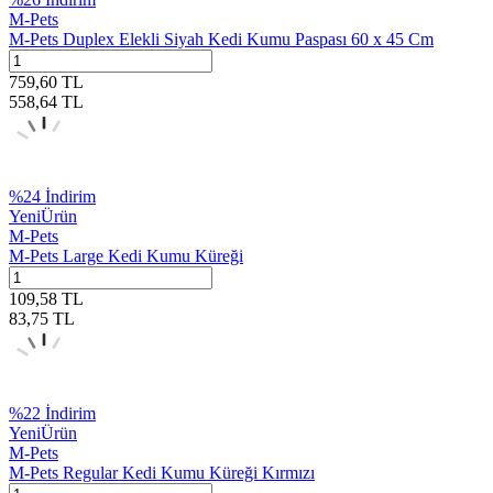
M-Pets
M-Pets Duplex Elekli Siyah Kedi Kumu Paspası 60 x 45 Cm
759,60
TL
558,64
TL
%
24
İndirim
Yeni
Ürün
M-Pets
M-Pets Large Kedi Kumu Küreği
109,58
TL
83,75
TL
%
22
İndirim
Yeni
Ürün
M-Pets
M-Pets Regular Kedi Kumu Küreği Kırmızı