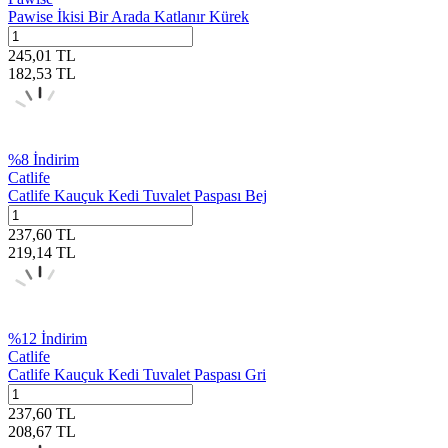
Pawise İkisi Bir Arada Katlanır Kürek
245,01
TL
182,53
TL
%
8
İndirim
Catlife
Catlife Kauçuk Kedi Tuvalet Paspası Bej
237,60
TL
219,14
TL
%
12
İndirim
Catlife
Catlife Kauçuk Kedi Tuvalet Paspası Gri
237,60
TL
208,67
TL