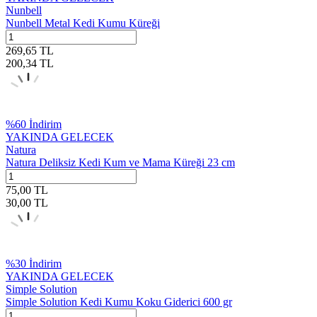
Nunbell
Nunbell Metal Kedi Kumu Küreği
269,65
TL
200,34
TL
%
60
İndirim
YAKINDA GELECEK
Natura
Natura Deliksiz Kedi Kum ve Mama Küreği 23 cm
75,00
TL
30,00
TL
%
30
İndirim
YAKINDA GELECEK
Simple Solution
Simple Solution Kedi Kumu Koku Giderici 600 gr