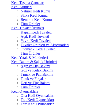
Kedi Taşıma Çantaları
Kedi Kumları
Naturel Kedi Kumu
Silika Kedi Kumu
Bentonit Kedi Kumu
Tüm Ürünler
Kedi Tuvalet Ürünleri
Kapalı Kedi Tuvaleti
Açık Kedi Tuvaleti
Yavru Kedi Tuvaleti
Tuvalet Ürünleri ve Aksesuarları
Otomatik Kedi Tuvaleti
Tüm Ürünler
Kedi Yatak & Minderleri
Kedi Bakım & Sağlık Ürünleri
Ağız ve Dış Bakımı
Göz ve Kulak Bakımı
Tırnak ve Pati Bakımı
Tarak ve Fırçalar
Deri ve Tüy Bakımı
Tüm Ürünler
Kedi Oyuncakları
Olta Kedi Oyuncakları
Top Kedi Oyuncakları
Fare Kedi Oyuncakları