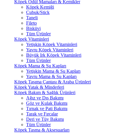
Köpek Ödül Mamaları & Kemikler
Köpek Kemiği
Çubuk/Stick
Taneli
Fileto
Bisküvi
Tüm Ürünler
Köpek Vitaminleri
Yetişkin Köpek Vitaminleri
Yavru Köpek Vitaminleri
Büyük Irk Köpek Vitaminleri
Tüm Ürünler
Köpek Mama & Su Kapları
Yetişkin Mama & Su Kapları
Yavru Mama & Su Kapları
Köpek Taşıma Çantası & Araba Ürünleri
Köpek Yatak & Minderleri
Köpek Bakım & Sağlık Ürünleri
Ağız ve Dış Bakımı
Göz ve Kulak Bakımı
Tırnak ve Pati Bakımı
Tarak ve Fırçalar
Deri ve Tüy Bakımı
Tüm Ürünler
Köpek Tasma & Aksesuarları