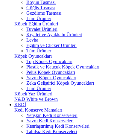
Boyun Tasması
Göğüs Tasması
Gezdirme Tasması
Tüm Ürünler
Köpek Eğitim Ürünleri
Tuvalet Ürünleri
Kıyafet ve Ayakkabı Ürünleri
Levha
Eğitim ve Clicker Ürünleri
Tüm Ürünler
Köpek Oyuncakları
Top Köpek Oyuncakları
Plastik ve Kauçuk Köpek Oyuncakları
Peluş Köpek Oyuncakları
Yavru Köpek Oyuncakları
Zeka Geliştirici Köpek Oyuncakları
Tüm Ürünler
Köpek Yaz Ürünleri
N&D White ve Brown
KEDİ
Kedi Konserve Mamaları
Yetişkin Kedi Konserveleri
Yavru Kedi Konserveleri
Kısırlaştırılmış Kedi Konserveleri
Tahılsız Kedi Konserveleri