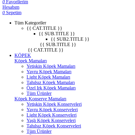
0
Favorilerim
Hesabım
0
Sepetim
Tüm Kategoriler
{{ CAT.TITLE }}
{{ SUB.TITLE }}
{{ SUB2.TITLE }}
{{ SUB.TITLE }}
{{ CAT.TITLE }}
KÖPEK
Köpek Mamaları
Yetişkin Köpek Mamaları
Yavru Köpek Mamaları
Light Köpek Mamaları
Tahılsız Köpek Mamaları
Özel Irk Köpek Mamaları
Tüm Ürünler
Köpek Konserve Mamaları
Yetişkin Köpek Konserveleri
Yavru Köpek Konserveleri
Light Köpek Konserveleri
Yaşlı Köpek Konserveleri
Tahılsız Köpek Konserveleri
Tüm Ürünler