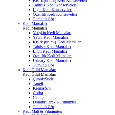
Kısırlaştırılmış Kedi Konserveleri
Tahılsız Kedi Konserveleri
Light Kedi Konserveleri
Özel Irk Kedi Konserveleri
Tümünü Gör
Kedi Mamaları
Kedi Mamaları
Yetişkin Kedi Mamaları
Yavru Kedi Mamaları
Kısırlaştırılmış Kedi Mamaları
Tahılsız Kedi Mamaları
Light Kedi Mamaları
Özel Irk Kedi Mamaları
Urinary Kedi Mamaları
Tümünü Gör
Kedi Ödül Mamaları
Kedi Ödül Mamaları
Çubuk/Stick
Taneli
Krema/Sıvı
Çorba
Catnip
Dondurularak Kurutulmuş
Tümünü Gör
Kedi Malt & Vitaminleri