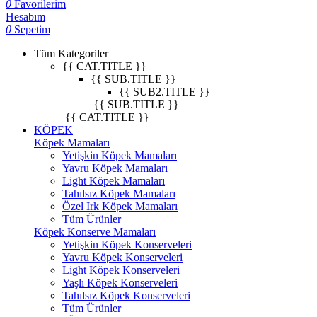
0
Favorilerim
Hesabım
0
Sepetim
Tüm Kategoriler
{{ CAT.TITLE }}
{{ SUB.TITLE }}
{{ SUB2.TITLE }}
{{ SUB.TITLE }}
{{ CAT.TITLE }}
KÖPEK
Köpek Mamaları
Yetişkin Köpek Mamaları
Yavru Köpek Mamaları
Light Köpek Mamaları
Tahılsız Köpek Mamaları
Özel Irk Köpek Mamaları
Tüm Ürünler
Köpek Konserve Mamaları
Yetişkin Köpek Konserveleri
Yavru Köpek Konserveleri
Light Köpek Konserveleri
Yaşlı Köpek Konserveleri
Tahılsız Köpek Konserveleri
Tüm Ürünler