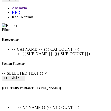
Anasayfa
KEDİ
Kedi Kapıları
Filtre
Kategoriler
{{ CAT.NAME }}
({{ CAT.COUNT }})
{{ SUB.NAME }}
({{ SUB.COUNT }})
Seçilen Filtreler
{{ SELECTED.TEXT }} ×
HEPSİNİ SİL
{{ FILTERS.VARIANTS.TYPE1_NAME }}
{{ V1.NAME }}
({{ V1.COUNT }})