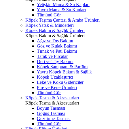
Yetişkin Mama & Su Kapları
Yavru Mama & Su Kapları
Tümünü Gör
Köpek Taşıma Çantası & Araba Ürünleri
Köpek Yatak & Minderleri
Köpek Bakım & Sağlık Ürünleri
Köpek Bakım & Sağlık Ürünleri
Ağız ve Dış Bakımı
Göz ve Kulak Bakımı
Tırnak ve Pati Bakımı
Tarak ve Fırçalar
Deri ve Tüy Bakımı
Köpek Şampuanı & Parfüm
Yavru Köpek Bakım & Sağlık
Köpek Uzaklaştırıcı
Leke ve Koku Gidericiler
Pire ve Kene Ürünleri
Tümünü Gör
Köpek Tasma & Aksesuarları
Köpek Tasma & Aksesuarları
Boyun Tasması
Göğüs Tasması
Gezdirme Tasması
Tümünü Gör
Köpek Eğitim Ürünleri