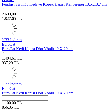
Ferplast Swing 5 Kedi ve Köpek Kapısı Kahverengi 13,5x13,7 cm
2.699,00
TL
1.827,65
TL
%
33
İndirim
EuroCat
EuroCat Kedi Kapısı Dört Yönlü 19 X 20 cm
1.404,61
TL
937,29
TL
%
22
İndirim
EuroCat
EuroCat Kedi Kapısı Dört Yönlü 19 X 20 cm
1.100,00
TL
856,35
TL