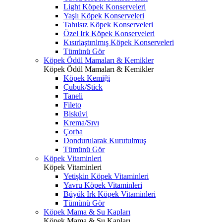
Light Köpek Konserveleri
Yaşlı Köpek Konserveleri
Tahılsız Köpek Konserveleri
Özel Irk Köpek Konserveleri
Kısırlaştırılmış Köpek Konserveleri
Tümünü Gör
Köpek Ödül Mamaları & Kemikler
Köpek Ödül Mamaları & Kemikler
Köpek Kemiği
Çubuk/Stick
Taneli
Fileto
Bisküvi
Krema/Sıvı
Çorba
Dondurularak Kurutulmuş
Tümünü Gör
Köpek Vitaminleri
Köpek Vitaminleri
Yetişkin Köpek Vitaminleri
Yavru Köpek Vitaminleri
Büyük Irk Köpek Vitaminleri
Tümünü Gör
Köpek Mama & Su Kapları
Köpek Mama & Su Kapları