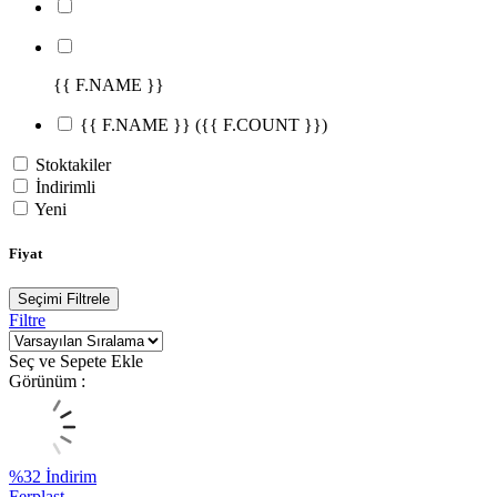
{{ F.NAME }}
{{ F.NAME }}
({{ F.COUNT }})
Stoktakiler
İndirimli
Yeni
Fiyat
Seçimi Filtrele
Filtre
Seç ve Sepete Ekle
Görünüm :
%
32
İndirim
Ferplast