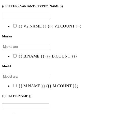
{{ FILTERS.VARIANTS.TYPE2_NAME }}
{{ V2.NAME }}
({{ V2.COUNT }})
Marka
{{ B.NAME }}
({{ B.COUNT }})
Model
{{ M.NAME }}
({{ M.COUNT }})
{{ FILTER.NAME }}