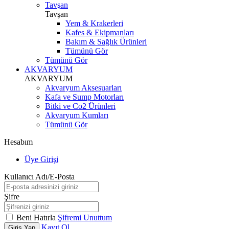
Tavşan
Tavşan
Yem & Krakerleri
Kafes & Ekipmanları
Bakım & Sağlık Ürünleri
Tümünü Gör
Tümünü Gör
AKVARYUM
AKVARYUM
Akvaryum Aksesuarları
Kafa ve Sump Motorları
Bitki ve Co2 Ürünleri
Akvaryum Kumları
Tümünü Gör
Hesabım
Üye Girişi
Kullanıcı Adı/E-Posta
Şifre
Beni Hatırla
Şifremi Unuttum
Kayıt Ol
Giriş Yap