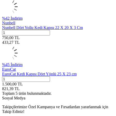
%
42
İndirim
Nunbell
Nunbell Dört Yollu Kedi Kapısı 22 X 20 X 3 Cm
750,00
TL
433,27
TL
%
45
İndirim
EuroCat
EuroCat Kedi Kapısı Dört Yönlü 25 X 23 cm
1.500,00
TL
821,39
TL
Toplam
5
ürün bulunmaktadır.
Sosyal Medya
Takipçilerimize Özel Kampanya ve Fırsatlardan yararlanmak için
Takip Ediniz!