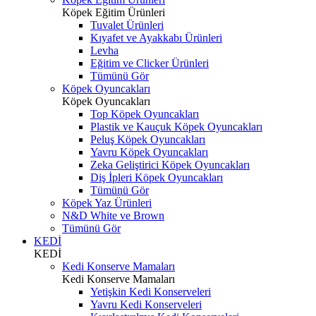
Köpek Eğitim Ürünleri
Tuvalet Ürünleri
Kıyafet ve Ayakkabı Ürünleri
Levha
Eğitim ve Clicker Ürünleri
Tümünü Gör
Köpek Oyuncakları
Köpek Oyuncakları
Top Köpek Oyuncakları
Plastik ve Kauçuk Köpek Oyuncakları
Peluş Köpek Oyuncakları
Yavru Köpek Oyuncakları
Zeka Geliştirici Köpek Oyuncakları
Diş İpleri Köpek Oyuncakları
Tümünü Gör
Köpek Yaz Ürünleri
N&D White ve Brown
Tümünü Gör
KEDİ
KEDİ
Kedi Konserve Mamaları
Kedi Konserve Mamaları
Yetişkin Kedi Konserveleri
Yavru Kedi Konserveleri