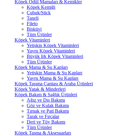
Köpek Ödül Mamaları & Kemikler
Köpek Kemiği
Çubuk/Stick
Taneli
Fileto
Bisküvi
Tüm Ürünler
Köpek Vitaminleri
Yetişkin Köpek Vitaminleri
Yavru Köpek Vitaminleri
Büyük Irk Köpek Vitaminleri
Tüm Ürünler
Köpek Mama & Su Kapları
Yetişkin Mama & Su Kapları
Yavru Mama & Su Kapları
Köpek Taşıma Çantası & Araba Ürünleri
Köpek Yatak & Minderleri
Köpek Bakım & Sağlık Ürünleri
Ağız ve Dış Bakımı
Göz ve Kulak Bakımı
Tırnak ve Pati Bakımı
Tarak ve Fırçalar
Deri ve Tüy Bakımı
Tüm Ürünler
Köpek Tasma & Aksesuarları