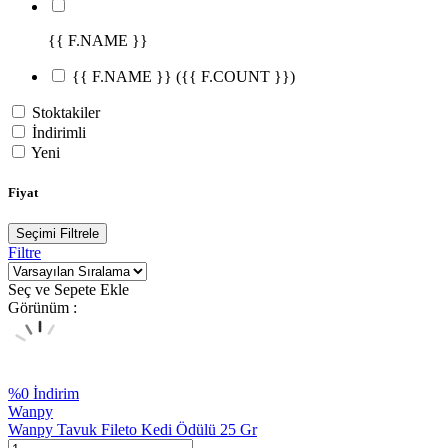
{{ F.NAME }}
{{ F.NAME }}
({{ F.COUNT }})
Stoktakiler
İndirimli
Yeni
Fiyat
Seçimi Filtrele
Filtre
Seç ve Sepete Ekle
Görünüm :
%
0
İndirim
Wanpy
Wanpy Tavuk Fileto Kedi Ödülü 25 Gr