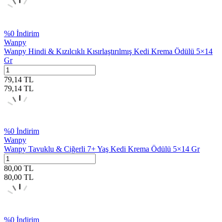
%
0
İndirim
Wanpy
Wanpy Hindi & Kızılcıklı Kısırlaştırılmış Kedi Krema Ödülü 5×14
Gr
79,14
TL
79,14
TL
%
0
İndirim
Wanpy
Wanpy Tavuklu & Ciğerli 7+ Yaş Kedi Krema Ödülü 5×14 Gr
80,00
TL
80,00
TL
%
0
İndirim