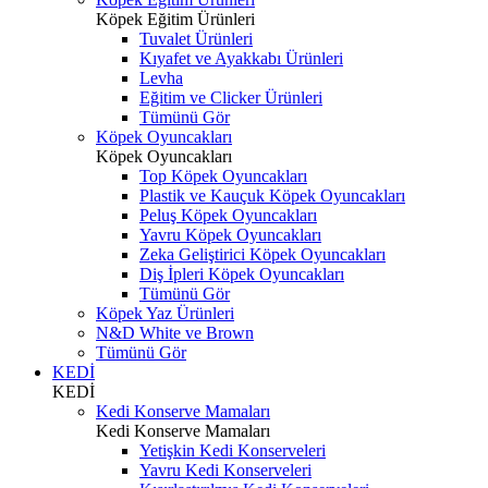
Köpek Eğitim Ürünleri
Tuvalet Ürünleri
Kıyafet ve Ayakkabı Ürünleri
Levha
Eğitim ve Clicker Ürünleri
Tümünü Gör
Köpek Oyuncakları
Köpek Oyuncakları
Top Köpek Oyuncakları
Plastik ve Kauçuk Köpek Oyuncakları
Peluş Köpek Oyuncakları
Yavru Köpek Oyuncakları
Zeka Geliştirici Köpek Oyuncakları
Diş İpleri Köpek Oyuncakları
Tümünü Gör
Köpek Yaz Ürünleri
N&D White ve Brown
Tümünü Gör
KEDİ
KEDİ
Kedi Konserve Mamaları
Kedi Konserve Mamaları
Yetişkin Kedi Konserveleri
Yavru Kedi Konserveleri