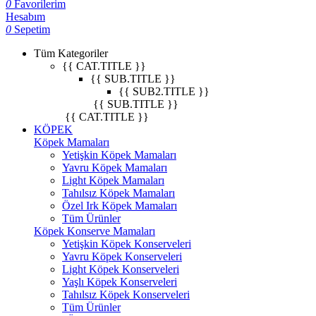
0
Favorilerim
Hesabım
0
Sepetim
Tüm Kategoriler
{{ CAT.TITLE }}
{{ SUB.TITLE }}
{{ SUB2.TITLE }}
{{ SUB.TITLE }}
{{ CAT.TITLE }}
KÖPEK
Köpek Mamaları
Yetişkin Köpek Mamaları
Yavru Köpek Mamaları
Light Köpek Mamaları
Tahılsız Köpek Mamaları
Özel Irk Köpek Mamaları
Tüm Ürünler
Köpek Konserve Mamaları
Yetişkin Köpek Konserveleri
Yavru Köpek Konserveleri
Light Köpek Konserveleri
Yaşlı Köpek Konserveleri
Tahılsız Köpek Konserveleri
Tüm Ürünler