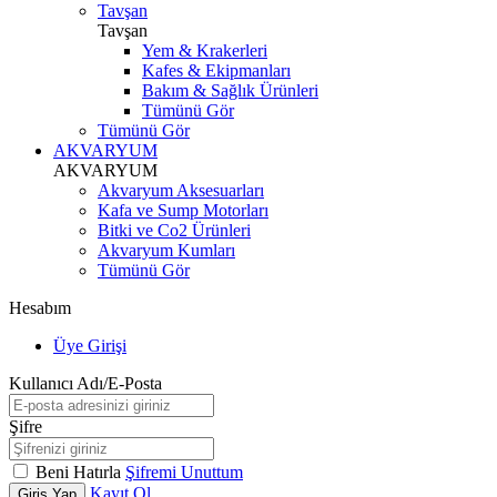
Tavşan
Tavşan
Yem & Krakerleri
Kafes & Ekipmanları
Bakım & Sağlık Ürünleri
Tümünü Gör
Tümünü Gör
AKVARYUM
AKVARYUM
Akvaryum Aksesuarları
Kafa ve Sump Motorları
Bitki ve Co2 Ürünleri
Akvaryum Kumları
Tümünü Gör
Hesabım
Üye Girişi
Kullanıcı Adı/E-Posta
Şifre
Beni Hatırla
Şifremi Unuttum
Kayıt Ol
Giriş Yap