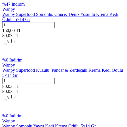
%
47
İndirim
Wanpy
Wanpy Superfood Somonlu, Chia & Deniz Yosunlu Krema Kedi
Ödülü 5×14 Gr
150,00
TL
80,03
TL
%
0
İndirim
Wanpy
Wanpy Superfood Kuzulu, Pancar & Zerdeçallı Krema Kedi Ödülü
5×14 Gr
80,03
TL
80,03
TL
%
0
İndirim
Wanpy
Wanpy Somonlu Yavru Kedi Krema Ödülü 5x14 Gr