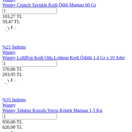
Wanpy Crunch Tavuklu Kedi Ödül Maması 60 Gr
103,27
TL
59,47
TL
%
21
İndirim
Wanpy
Wanpy LolliPop Kedi Otlu Lolipop Kedi Ödülü 1.4 Gr x 10 Adet
370,06
TL
293,95
TL
%
35
İndirim
Wanpy
Wanpy Tahılsız Kuzulu Yavru Köpek Maması 1,5 Kg
950,00
TL
620,00
TL