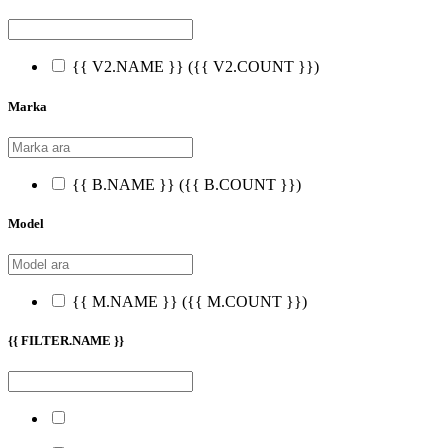
{{ V2.NAME }}
({{ V2.COUNT }})
Marka
{{ B.NAME }}
({{ B.COUNT }})
Model
{{ M.NAME }}
({{ M.COUNT }})
{{ FILTER.NAME }}