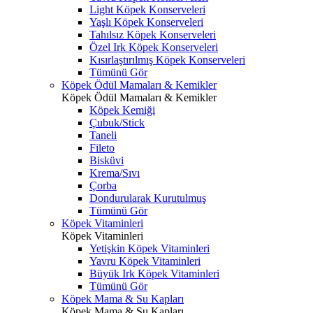
Light Köpek Konserveleri
Yaşlı Köpek Konserveleri
Tahılsız Köpek Konserveleri
Özel Irk Köpek Konserveleri
Kısırlaştırılmış Köpek Konserveleri
Tümünü Gör
Köpek Ödül Mamaları & Kemikler
Köpek Ödül Mamaları & Kemikler
Köpek Kemiği
Çubuk/Stick
Taneli
Fileto
Bisküvi
Krema/Sıvı
Çorba
Dondurularak Kurutulmuş
Tümünü Gör
Köpek Vitaminleri
Köpek Vitaminleri
Yetişkin Köpek Vitaminleri
Yavru Köpek Vitaminleri
Büyük Irk Köpek Vitaminleri
Tümünü Gör
Köpek Mama & Su Kapları
Köpek Mama & Su Kapları