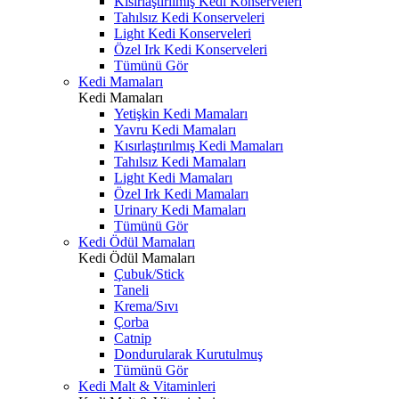
Kısırlaştırılmış Kedi Konserveleri
Tahılsız Kedi Konserveleri
Light Kedi Konserveleri
Özel Irk Kedi Konserveleri
Tümünü Gör
Kedi Mamaları
Kedi Mamaları
Yetişkin Kedi Mamaları
Yavru Kedi Mamaları
Kısırlaştırılmış Kedi Mamaları
Tahılsız Kedi Mamaları
Light Kedi Mamaları
Özel Irk Kedi Mamaları
Urinary Kedi Mamaları
Tümünü Gör
Kedi Ödül Mamaları
Kedi Ödül Mamaları
Çubuk/Stick
Taneli
Krema/Sıvı
Çorba
Catnip
Dondurularak Kurutulmuş
Tümünü Gör
Kedi Malt & Vitaminleri