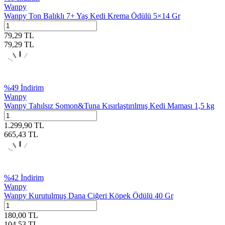
Wanpy
Wanpy Ton Balıklı 7+ Yaş Kedi Krema Ödülü 5×14 Gr
79,29
TL
79,29
TL
%
49
İndirim
Wanpy
Wanpy Tahılsız Somon&Tuna Kısırlaştırılmış Kedi Maması 1,5 kg
1.299,90
TL
665,43
TL
%
42
İndirim
Wanpy
Wanpy Kurutulmuş Dana Ciğeri Köpek Ödülü 40 Gr
180,00
TL
104,53
TL