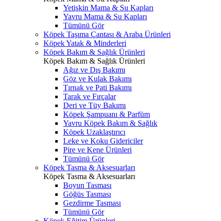
Yetişkin Mama & Su Kapları
Yavru Mama & Su Kapları
Tümünü Gör
Köpek Taşıma Çantası & Araba Ürünleri
Köpek Yatak & Minderleri
Köpek Bakım & Sağlık Ürünleri
Köpek Bakım & Sağlık Ürünleri
Ağız ve Dış Bakımı
Göz ve Kulak Bakımı
Tırnak ve Pati Bakımı
Tarak ve Fırçalar
Deri ve Tüy Bakımı
Köpek Şampuanı & Parfüm
Yavru Köpek Bakım & Sağlık
Köpek Uzaklaştırıcı
Leke ve Koku Gidericiler
Pire ve Kene Ürünleri
Tümünü Gör
Köpek Tasma & Aksesuarları
Köpek Tasma & Aksesuarları
Boyun Tasması
Göğüs Tasması
Gezdirme Tasması
Tümünü Gör
Köpek Eğitim Ürünleri