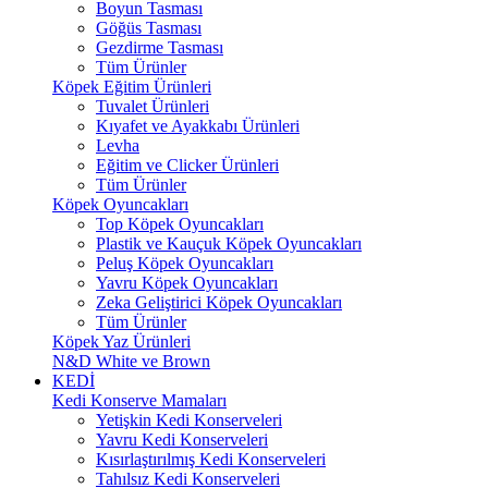
Boyun Tasması
Göğüs Tasması
Gezdirme Tasması
Tüm Ürünler
Köpek Eğitim Ürünleri
Tuvalet Ürünleri
Kıyafet ve Ayakkabı Ürünleri
Levha
Eğitim ve Clicker Ürünleri
Tüm Ürünler
Köpek Oyuncakları
Top Köpek Oyuncakları
Plastik ve Kauçuk Köpek Oyuncakları
Peluş Köpek Oyuncakları
Yavru Köpek Oyuncakları
Zeka Geliştirici Köpek Oyuncakları
Tüm Ürünler
Köpek Yaz Ürünleri
N&D White ve Brown
KEDİ
Kedi Konserve Mamaları
Yetişkin Kedi Konserveleri
Yavru Kedi Konserveleri
Kısırlaştırılmış Kedi Konserveleri
Tahılsız Kedi Konserveleri