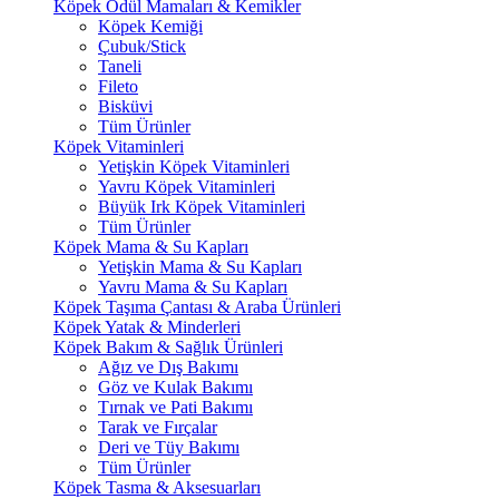
Köpek Ödül Mamaları & Kemikler
Köpek Kemiği
Çubuk/Stick
Taneli
Fileto
Bisküvi
Tüm Ürünler
Köpek Vitaminleri
Yetişkin Köpek Vitaminleri
Yavru Köpek Vitaminleri
Büyük Irk Köpek Vitaminleri
Tüm Ürünler
Köpek Mama & Su Kapları
Yetişkin Mama & Su Kapları
Yavru Mama & Su Kapları
Köpek Taşıma Çantası & Araba Ürünleri
Köpek Yatak & Minderleri
Köpek Bakım & Sağlık Ürünleri
Ağız ve Dış Bakımı
Göz ve Kulak Bakımı
Tırnak ve Pati Bakımı
Tarak ve Fırçalar
Deri ve Tüy Bakımı
Tüm Ürünler
Köpek Tasma & Aksesuarları