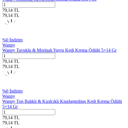
79,14
TL
79,14
TL
%
0
İndirim
Wanpy
Wanpy Tavuklu & Morinalı Yavru Kedi Krema Ödülü 5×14 Gr
79,14
TL
79,14
TL
%
0
İndirim
Wanpy
Wanpy Ton Balıklı & Kızılcıklı Kısırlaştırılmış Kedi Krema Ödülü
5×14 Gr
79,14
TL
79,14
TL