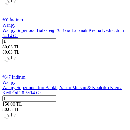
%
0
İndirim
Wanpy
Wanpy Superfood Balkabağı & Kara Lahanalı Krema Kedi Ödülü
5×14 Gr
80,03
TL
80,03
TL
%
47
İndirim
Wanpy
Wanpy Superfood Ton Balıklı, Yaban Mersini & Kızılcıklı Krema
Kedi Ödülü 5×14 Gr
150,00
TL
80,03
TL