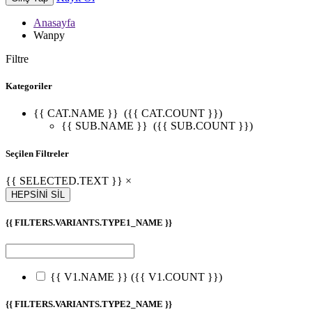
Anasayfa
Wanpy
Filtre
Kategoriler
{{ CAT.NAME }}
({{ CAT.COUNT }})
{{ SUB.NAME }}
({{ SUB.COUNT }})
Seçilen Filtreler
{{ SELECTED.TEXT }} ×
HEPSİNİ SİL
{{ FILTERS.VARIANTS.TYPE1_NAME }}
{{ V1.NAME }}
({{ V1.COUNT }})
{{ FILTERS.VARIANTS.TYPE2_NAME }}