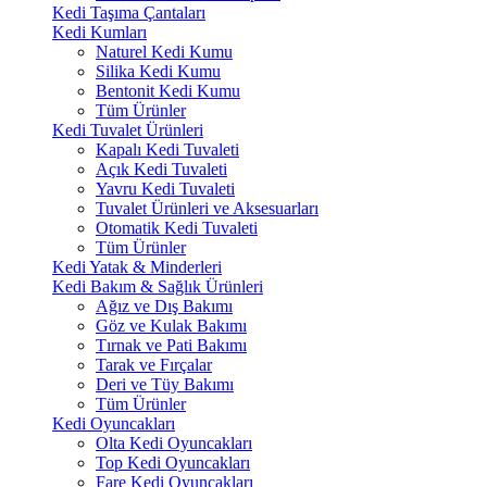
Kedi Taşıma Çantaları
Kedi Kumları
Naturel Kedi Kumu
Silika Kedi Kumu
Bentonit Kedi Kumu
Tüm Ürünler
Kedi Tuvalet Ürünleri
Kapalı Kedi Tuvaleti
Açık Kedi Tuvaleti
Yavru Kedi Tuvaleti
Tuvalet Ürünleri ve Aksesuarları
Otomatik Kedi Tuvaleti
Tüm Ürünler
Kedi Yatak & Minderleri
Kedi Bakım & Sağlık Ürünleri
Ağız ve Dış Bakımı
Göz ve Kulak Bakımı
Tırnak ve Pati Bakımı
Tarak ve Fırçalar
Deri ve Tüy Bakımı
Tüm Ürünler
Kedi Oyuncakları
Olta Kedi Oyuncakları
Top Kedi Oyuncakları
Fare Kedi Oyuncakları