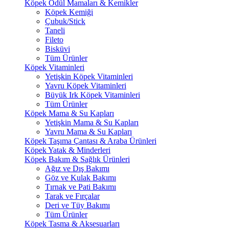
Köpek Ödül Mamaları & Kemikler
Köpek Kemiği
Çubuk/Stick
Taneli
Fileto
Bisküvi
Tüm Ürünler
Köpek Vitaminleri
Yetişkin Köpek Vitaminleri
Yavru Köpek Vitaminleri
Büyük Irk Köpek Vitaminleri
Tüm Ürünler
Köpek Mama & Su Kapları
Yetişkin Mama & Su Kapları
Yavru Mama & Su Kapları
Köpek Taşıma Çantası & Araba Ürünleri
Köpek Yatak & Minderleri
Köpek Bakım & Sağlık Ürünleri
Ağız ve Dış Bakımı
Göz ve Kulak Bakımı
Tırnak ve Pati Bakımı
Tarak ve Fırçalar
Deri ve Tüy Bakımı
Tüm Ürünler
Köpek Tasma & Aksesuarları