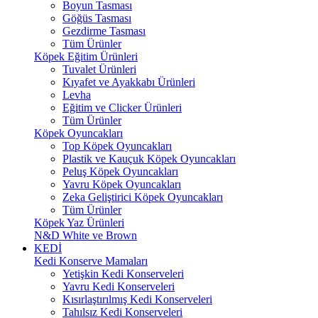
Boyun Tasması
Göğüs Tasması
Gezdirme Tasması
Tüm Ürünler
Köpek Eğitim Ürünleri
Tuvalet Ürünleri
Kıyafet ve Ayakkabı Ürünleri
Levha
Eğitim ve Clicker Ürünleri
Tüm Ürünler
Köpek Oyuncakları
Top Köpek Oyuncakları
Plastik ve Kauçuk Köpek Oyuncakları
Peluş Köpek Oyuncakları
Yavru Köpek Oyuncakları
Zeka Geliştirici Köpek Oyuncakları
Tüm Ürünler
Köpek Yaz Ürünleri
N&D White ve Brown
KEDİ
Kedi Konserve Mamaları
Yetişkin Kedi Konserveleri
Yavru Kedi Konserveleri
Kısırlaştırılmış Kedi Konserveleri
Tahılsız Kedi Konserveleri