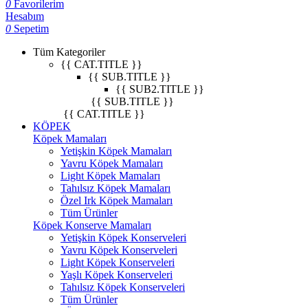
0
Favorilerim
Hesabım
0
Sepetim
Tüm Kategoriler
{{ CAT.TITLE }}
{{ SUB.TITLE }}
{{ SUB2.TITLE }}
{{ SUB.TITLE }}
{{ CAT.TITLE }}
KÖPEK
Köpek Mamaları
Yetişkin Köpek Mamaları
Yavru Köpek Mamaları
Light Köpek Mamaları
Tahılsız Köpek Mamaları
Özel Irk Köpek Mamaları
Tüm Ürünler
Köpek Konserve Mamaları
Yetişkin Köpek Konserveleri
Yavru Köpek Konserveleri
Light Köpek Konserveleri
Yaşlı Köpek Konserveleri
Tahılsız Köpek Konserveleri
Tüm Ürünler