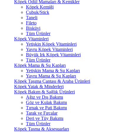
Köpek Ödül Mamaları & Kemikler
Köpek Kemiği
Çubuk/Stick
Taneli
Fileto
Bisküvi
Tüm Ürünler
Köpek Vitaminleri
Yetişkin Köpek Vitaminleri
Yavru Köpek Vitaminleri
Büyük Irk Köpek Vitaminleri
Tüm Ürünler
Köpek Mama & Su Kapları
Yetişkin Mama & Su Kapları
Yavru Mama & Su Kapları
Köpek Taşıma Çantası & Araba Ürünleri
Köpek Yatak & Minderleri
Köpek Bakım & Sağlık Ürünleri
Ağız ve Dış Bakımı
Göz ve Kulak Bakımı
Tırnak ve Pati Bakımı
Tarak ve Fırçalar
Deri ve Tüy Bakımı
Tüm Ürünler
Köpek Tasma & Aksesuarları