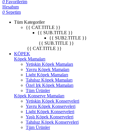
0
Favorilerim
Hesabım
0
Sepetim
Tüm Kategoriler
{{ CAT.TITLE }}
{{ SUB.TITLE }}
{{ SUB2.TITLE }}
{{ SUB.TITLE }}
{{ CAT.TITLE }}
KÖPEK
Köpek Mamaları
Yetişkin Köpek Mamaları
Yavru Köpek Mamaları
Light Köpek Mamaları
Tahılsız Köpek Mamaları
Özel Irk Köpek Mamaları
Tüm Ürünler
Köpek Konserve Mamaları
Yetişkin Köpek Konserveleri
Yavru Köpek Konserveleri
Light Köpek Konserveleri
Yaşlı Köpek Konserveleri
Tahılsız Köpek Konserveleri
Tüm Ürünler