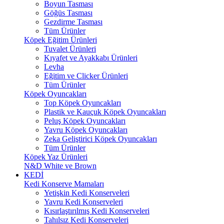
Boyun Tasması
Göğüs Tasması
Gezdirme Tasması
Tüm Ürünler
Köpek Eğitim Ürünleri
Tuvalet Ürünleri
Kıyafet ve Ayakkabı Ürünleri
Levha
Eğitim ve Clicker Ürünleri
Tüm Ürünler
Köpek Oyuncakları
Top Köpek Oyuncakları
Plastik ve Kauçuk Köpek Oyuncakları
Peluş Köpek Oyuncakları
Yavru Köpek Oyuncakları
Zeka Geliştirici Köpek Oyuncakları
Tüm Ürünler
Köpek Yaz Ürünleri
N&D White ve Brown
KEDİ
Kedi Konserve Mamaları
Yetişkin Kedi Konserveleri
Yavru Kedi Konserveleri
Kısırlaştırılmış Kedi Konserveleri
Tahılsız Kedi Konserveleri