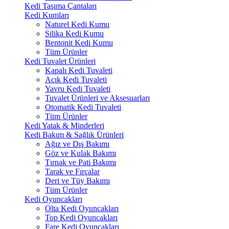
Kedi Taşıma Çantaları
Kedi Kumları
Naturel Kedi Kumu
Silika Kedi Kumu
Bentonit Kedi Kumu
Tüm Ürünler
Kedi Tuvalet Ürünleri
Kapalı Kedi Tuvaleti
Açık Kedi Tuvaleti
Yavru Kedi Tuvaleti
Tuvalet Ürünleri ve Aksesuarları
Otomatik Kedi Tuvaleti
Tüm Ürünler
Kedi Yatak & Minderleri
Kedi Bakım & Sağlık Ürünleri
Ağız ve Dış Bakımı
Göz ve Kulak Bakımı
Tırnak ve Pati Bakımı
Tarak ve Fırçalar
Deri ve Tüy Bakımı
Tüm Ürünler
Kedi Oyuncakları
Olta Kedi Oyuncakları
Top Kedi Oyuncakları
Fare Kedi Oyuncakları