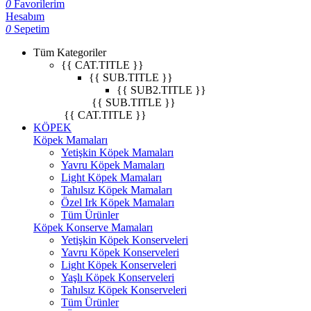
0
Favorilerim
Hesabım
0
Sepetim
Tüm Kategoriler
{{ CAT.TITLE }}
{{ SUB.TITLE }}
{{ SUB2.TITLE }}
{{ SUB.TITLE }}
{{ CAT.TITLE }}
KÖPEK
Köpek Mamaları
Yetişkin Köpek Mamaları
Yavru Köpek Mamaları
Light Köpek Mamaları
Tahılsız Köpek Mamaları
Özel Irk Köpek Mamaları
Tüm Ürünler
Köpek Konserve Mamaları
Yetişkin Köpek Konserveleri
Yavru Köpek Konserveleri
Light Köpek Konserveleri
Yaşlı Köpek Konserveleri
Tahılsız Köpek Konserveleri
Tüm Ürünler