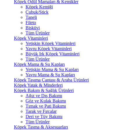
Köpek Ödül Mamaları & Kemikler
Köpek Kemiği
Çubuk/Stick
Taneli
Fileto
Bisküvi
Tüm Ürünler
Köpek Vitaminleri
Yetişkin Köpek Vitaminleri
Yavru Köpek Vitaminleri
Büyük Irk Köpek Vitaminleri
Tüm Ürünler
Köpek Mama & Su Kapları
Yetişkin Mama & Su Kapları
Yavru Mama & Su Kapları
Köpek Taşıma Çantası & Araba Ürünleri
Köpek Yatak & Minderleri
Köpek Bakım & Sağlık Ürünleri
Ağız ve Dış Bakımı
Göz ve Kulak Bakımı
Tırnak ve Pati Bakımı
Tarak ve Fırçalar
Deri ve Tüy Bakımı
Tüm Ürünler
Köpek Tasma & Aksesuarları