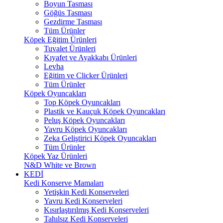
Boyun Tasması
Göğüs Tasması
Gezdirme Tasması
Tüm Ürünler
Köpek Eğitim Ürünleri
Tuvalet Ürünleri
Kıyafet ve Ayakkabı Ürünleri
Levha
Eğitim ve Clicker Ürünleri
Tüm Ürünler
Köpek Oyuncakları
Top Köpek Oyuncakları
Plastik ve Kauçuk Köpek Oyuncakları
Peluş Köpek Oyuncakları
Yavru Köpek Oyuncakları
Zeka Geliştirici Köpek Oyuncakları
Tüm Ürünler
Köpek Yaz Ürünleri
N&D White ve Brown
KEDİ
Kedi Konserve Mamaları
Yetişkin Kedi Konserveleri
Yavru Kedi Konserveleri
Kısırlaştırılmış Kedi Konserveleri
Tahılsız Kedi Konserveleri