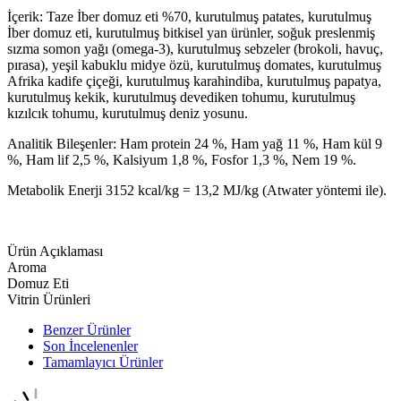
İçerik: Taze İber domuz eti %70, kurutulmuş patates, kurutulmuş
İber domuz eti, kurutulmuş bitkisel yan ürünler, soğuk preslenmiş
sızma somon yağı (omega-3), kurutulmuş sebzeler (brokoli, havuç,
pırasa), yeşil kabuklu midye özü, kurutulmuş domates, kurutulmuş
Afrika kadife çiçeği, kurutulmuş karahindiba, kurutulmuş papatya,
kurutulmuş kekik, kurutulmuş devediken tohumu, kurutulmuş
kızılcık tohumu, kurutulmuş deniz yosunu.
Analitik Bileşenler: Ham protein 24 %, Ham yağ 11 %, Ham kül 9
%, Ham lif 2,5 %, Kalsiyum 1,8 %, Fosfor 1,3 %, Nem 19 %.
Metabolik Enerji 3152 kcal/kg = 13,2 MJ/kg (Atwater yöntemi ile).
Ürün Açıklaması
Aroma
Domuz Eti
Vitrin Ürünleri
Benzer Ürünler
Son İncelenenler
Tamamlayıcı Ürünler