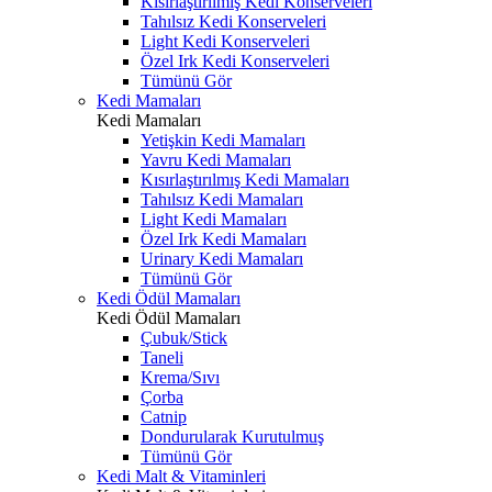
Kısırlaştırılmış Kedi Konserveleri
Tahılsız Kedi Konserveleri
Light Kedi Konserveleri
Özel Irk Kedi Konserveleri
Tümünü Gör
Kedi Mamaları
Kedi Mamaları
Yetişkin Kedi Mamaları
Yavru Kedi Mamaları
Kısırlaştırılmış Kedi Mamaları
Tahılsız Kedi Mamaları
Light Kedi Mamaları
Özel Irk Kedi Mamaları
Urinary Kedi Mamaları
Tümünü Gör
Kedi Ödül Mamaları
Kedi Ödül Mamaları
Çubuk/Stick
Taneli
Krema/Sıvı
Çorba
Catnip
Dondurularak Kurutulmuş
Tümünü Gör
Kedi Malt & Vitaminleri