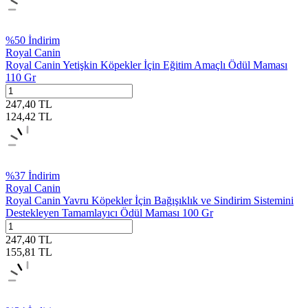
%
50
İndirim
Royal Canin
Royal Canin Yetişkin Köpekler İçin Eğitim Amaçlı Ödül Maması
110 Gr
247,40
TL
124,42
TL
%
37
İndirim
Royal Canin
Royal Canin Yavru Köpekler İçin Bağışıklık ve Sindirim Sistemini
Destekleyen Tamamlayıcı Ödül Maması 100 Gr
247,40
TL
155,81
TL