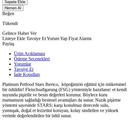
Sepete Ekle
Hemen Al
Beğen
Tükendi
Gelince Haber Ver
Listeye Ekle
Tavsiye Et
Yorum Yap
Fiyat Alarmı
Paylaş
Ürün Açıklaması
Ödeme Seçenekleri
Yorumlar
Tavsiye Et
İade Koşulları
Platinum Petfood Stars Iberico, köpeğinizin eğitimi için mükemmel
bir ödüldür! Fleischsaftgarung (FSG) yöntemiyle hazırlanır: et kendi
suyunda pişirilir ve besin değerleri korunur. Böylece kuru
mamamızın sağladığı besinsel avantajları da sunar. Nazik pişirme
yöntemi sayesinde STARS; karşı konulmaz derecede sulu,
yumuşak, doğal et lezzetini koruyan, kolay sindirilen ve yüksek
verimle değerlendirilen bir ödül sunar.