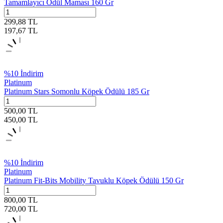
Tamamlayıcı Ödül Maması 160 Gr
299,88
TL
197,67
TL
%
10
İndirim
Platinum
Platinum Stars Somonlu Köpek Ödülü 185 Gr
500,00
TL
450,00
TL
%
10
İndirim
Platinum
Platinum Fit-Bits Mobility Tavuklu Köpek Ödülü 150 Gr
800,00
TL
720,00
TL