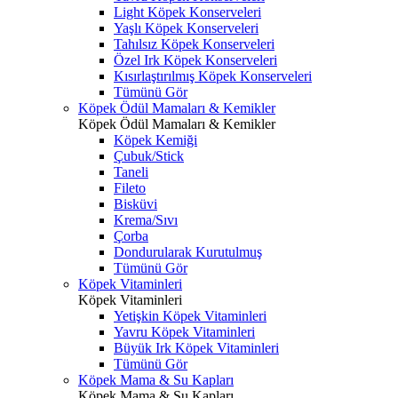
Light Köpek Konserveleri
Yaşlı Köpek Konserveleri
Tahılsız Köpek Konserveleri
Özel Irk Köpek Konserveleri
Kısırlaştırılmış Köpek Konserveleri
Tümünü Gör
Köpek Ödül Mamaları & Kemikler
Köpek Ödül Mamaları & Kemikler
Köpek Kemiği
Çubuk/Stick
Taneli
Fileto
Bisküvi
Krema/Sıvı
Çorba
Dondurularak Kurutulmuş
Tümünü Gör
Köpek Vitaminleri
Köpek Vitaminleri
Yetişkin Köpek Vitaminleri
Yavru Köpek Vitaminleri
Büyük Irk Köpek Vitaminleri
Tümünü Gör
Köpek Mama & Su Kapları
Köpek Mama & Su Kapları