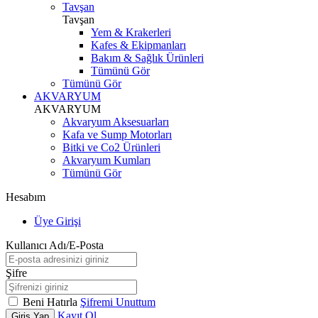
Tavşan
Tavşan
Yem & Krakerleri
Kafes & Ekipmanları
Bakım & Sağlık Ürünleri
Tümünü Gör
Tümünü Gör
AKVARYUM
AKVARYUM
Akvaryum Aksesuarları
Kafa ve Sump Motorları
Bitki ve Co2 Ürünleri
Akvaryum Kumları
Tümünü Gör
Hesabım
Üye Girişi
Kullanıcı Adı/E-Posta
Şifre
Beni Hatırla
Şifremi Unuttum
Kayıt Ol
Giriş Yap