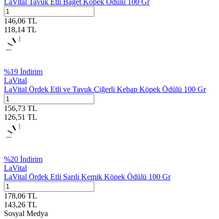
LaVital Tavuk Etli Baget Köpek Ödülü 100 Gr
146,06
TL
118,14
TL
%
19
İndirim
LaVital
LaVital Ördek Etli ve Tavuk Ciğerli Kebap Köpek Ödülü 100 Gr
156,73
TL
126,51
TL
%
20
İndirim
LaVital
LaVital Ördek Etli Sarılı Kemik Köpek Ödülü 100 Gr
178,06
TL
143,26
TL
Sosyal Medya