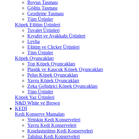
Boyun Tasması
Göğüs Tasması
Gezdirme Tasması
Tüm Ürünler
Köpek Eğitim Ürünleri
Tuvalet Ürünleri
Kıyafet ve Ayakkabı Ürünleri
Levha
Eğitim ve Clicker Ürünleri
Tüm Ürünler
Köpek Oyuncakları
Top Köpek Oyuncakları
Plastik ve Kauçuk Köpek Oyuncakları
Peluş Köpek Oyuncakları
Yavru Köpek Oyuncakları
Zeka Geliştirici Köpek Oyuncakları
Tüm Ürünler
Köpek Yaz Ürünleri
N&D White ve Brown
KEDİ
Kedi Konserve Mamaları
Yetişkin Kedi Konserveleri
Yavru Kedi Konserveleri
Kısırlaştırılmış Kedi Konserveleri
Tahılsız Kedi Konserveleri