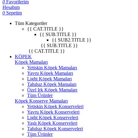
0
Favorilerim
Hesabım
0
Sepetim
Tüm Kategoriler
{{ CAT.TITLE }}
{{ SUB.TITLE }}
{{ SUB2.TITLE }}
{{ SUB.TITLE }}
{{ CAT.TITLE }}
KÖPEK
Köpek Mamaları
Yetişkin Köpek Mamaları
Yavru Köpek Mamaları
Light Köpek Mamaları
Tahılsız Köpek Mamaları
Özel Irk Köpek Mamaları
Tüm Ürünler
Köpek Konserve Mamaları
Yetişkin Köpek Konserveleri
Yavru Köpek Konserveleri
Light Köpek Konserveleri
Yaşlı Köpek Konserveleri
Tahılsız Köpek Konserveleri
Tüm Ürünler