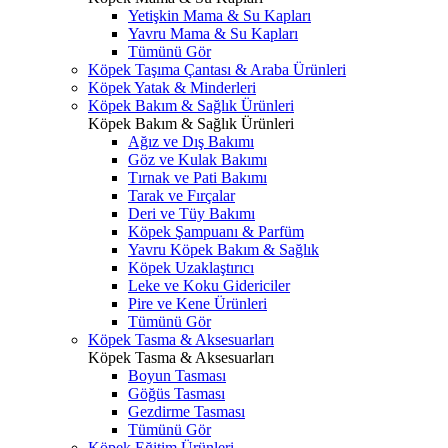
Yetişkin Mama & Su Kapları
Yavru Mama & Su Kapları
Tümünü Gör
Köpek Taşıma Çantası & Araba Ürünleri
Köpek Yatak & Minderleri
Köpek Bakım & Sağlık Ürünleri
Köpek Bakım & Sağlık Ürünleri
Ağız ve Dış Bakımı
Göz ve Kulak Bakımı
Tırnak ve Pati Bakımı
Tarak ve Fırçalar
Deri ve Tüy Bakımı
Köpek Şampuanı & Parfüm
Yavru Köpek Bakım & Sağlık
Köpek Uzaklaştırıcı
Leke ve Koku Gidericiler
Pire ve Kene Ürünleri
Tümünü Gör
Köpek Tasma & Aksesuarları
Köpek Tasma & Aksesuarları
Boyun Tasması
Göğüs Tasması
Gezdirme Tasması
Tümünü Gör
Köpek Eğitim Ürünleri