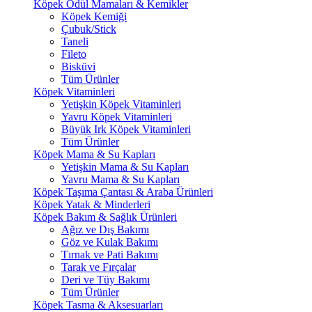
Köpek Ödül Mamaları & Kemikler
Köpek Kemiği
Çubuk/Stick
Taneli
Fileto
Bisküvi
Tüm Ürünler
Köpek Vitaminleri
Yetişkin Köpek Vitaminleri
Yavru Köpek Vitaminleri
Büyük Irk Köpek Vitaminleri
Tüm Ürünler
Köpek Mama & Su Kapları
Yetişkin Mama & Su Kapları
Yavru Mama & Su Kapları
Köpek Taşıma Çantası & Araba Ürünleri
Köpek Yatak & Minderleri
Köpek Bakım & Sağlık Ürünleri
Ağız ve Dış Bakımı
Göz ve Kulak Bakımı
Tırnak ve Pati Bakımı
Tarak ve Fırçalar
Deri ve Tüy Bakımı
Tüm Ürünler
Köpek Tasma & Aksesuarları