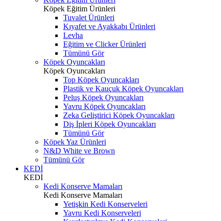
Köpek Eğitim Ürünleri
Tuvalet Ürünleri
Kıyafet ve Ayakkabı Ürünleri
Levha
Eğitim ve Clicker Ürünleri
Tümünü Gör
Köpek Oyuncakları
Köpek Oyuncakları
Top Köpek Oyuncakları
Plastik ve Kauçuk Köpek Oyuncakları
Peluş Köpek Oyuncakları
Yavru Köpek Oyuncakları
Zeka Geliştirici Köpek Oyuncakları
Diş İpleri Köpek Oyuncakları
Tümünü Gör
Köpek Yaz Ürünleri
N&D White ve Brown
Tümünü Gör
KEDİ
KEDİ
Kedi Konserve Mamaları
Kedi Konserve Mamaları
Yetişkin Kedi Konserveleri
Yavru Kedi Konserveleri