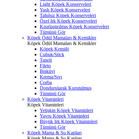
Light Köpek Konserveleri
Yaşlı Köpek Konserveleri
Tahılsız Köpek Konserveleri
Özel Irk Köpek Konserveleri
Kısırlaştırılmış Köpek Konserveleri
Tümünü Gör
Köpek Ödül Mamaları & Kemikler
Köpek Ödül Mamaları & Kemikler
Köpek Kemiği
Çubuk/Stick
Taneli
Fileto
Bisküvi
Krema/Sıvı
Çorba
Dondurularak Kurutulmuş
Tümünü Gör
Köpek Vitaminleri
Köpek Vitaminleri
Yetişkin Köpek Vitaminleri
Yavru Köpek Vitaminleri
Büyük Irk Köpek Vitaminleri
Tümünü Gör
Köpek Mama & Su Kapları
Köpek Mama & Su Kapları