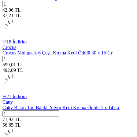
42,96
TL
37,21
TL
%
18
İndirim
Crocus
Crocus Multıpack 6 Çeşit Krema Kedi Ödülü 30 x 15 Gr
599,01
TL
492,09
TL
%
21
İndirim
Catty
Catty Bistro Ton Balıklı Yavru Kedi Krema Ödülü 5 x 14 Gr
71,92
TL
56,65
TL