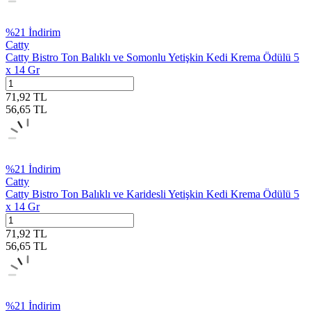
%
21
İndirim
Catty
Catty Bistro Ton Balıklı ve Somonlu Yetişkin Kedi Krema Ödülü 5
x 14 Gr
71,92
TL
56,65
TL
%
21
İndirim
Catty
Catty Bistro Ton Balıklı ve Karidesli Yetişkin Kedi Krema Ödülü 5
x 14 Gr
71,92
TL
56,65
TL
%
21
İndirim