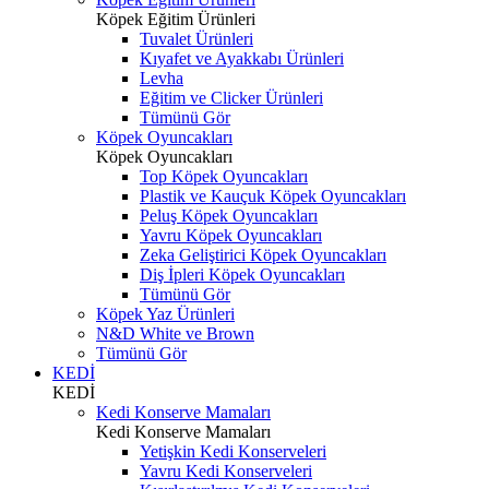
Köpek Eğitim Ürünleri
Tuvalet Ürünleri
Kıyafet ve Ayakkabı Ürünleri
Levha
Eğitim ve Clicker Ürünleri
Tümünü Gör
Köpek Oyuncakları
Köpek Oyuncakları
Top Köpek Oyuncakları
Plastik ve Kauçuk Köpek Oyuncakları
Peluş Köpek Oyuncakları
Yavru Köpek Oyuncakları
Zeka Geliştirici Köpek Oyuncakları
Diş İpleri Köpek Oyuncakları
Tümünü Gör
Köpek Yaz Ürünleri
N&D White ve Brown
Tümünü Gör
KEDİ
KEDİ
Kedi Konserve Mamaları
Kedi Konserve Mamaları
Yetişkin Kedi Konserveleri
Yavru Kedi Konserveleri