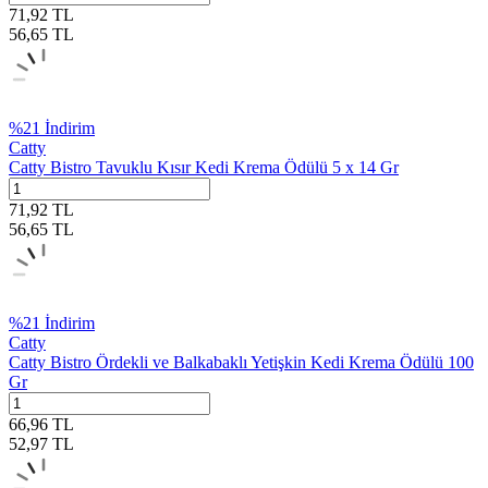
71,92
TL
56,65
TL
%
21
İndirim
Catty
Catty Bistro Tavuklu Kısır Kedi Krema Ödülü 5 x 14 Gr
71,92
TL
56,65
TL
%
21
İndirim
Catty
Catty Bistro Ördekli ve Balkabaklı Yetişkin Kedi Krema Ödülü 100
Gr
66,96
TL
52,97
TL