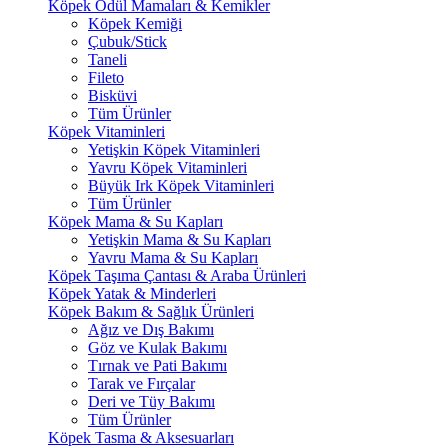
Köpek Ödül Mamaları & Kemikler
Köpek Kemiği
Çubuk/Stick
Taneli
Fileto
Bisküvi
Tüm Ürünler
Köpek Vitaminleri
Yetişkin Köpek Vitaminleri
Yavru Köpek Vitaminleri
Büyük Irk Köpek Vitaminleri
Tüm Ürünler
Köpek Mama & Su Kapları
Yetişkin Mama & Su Kapları
Yavru Mama & Su Kapları
Köpek Taşıma Çantası & Araba Ürünleri
Köpek Yatak & Minderleri
Köpek Bakım & Sağlık Ürünleri
Ağız ve Dış Bakımı
Göz ve Kulak Bakımı
Tırnak ve Pati Bakımı
Tarak ve Fırçalar
Deri ve Tüy Bakımı
Tüm Ürünler
Köpek Tasma & Aksesuarları