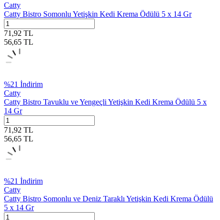
Catty
Catty Bistro Somonlu Yetişkin Kedi Krema Ödülü 5 x 14 Gr
71,92
TL
56,65
TL
%
21
İndirim
Catty
Catty Bistro Tavuklu ve Yengeçli Yetişkin Kedi Krema Ödülü 5 x
14 Gr
71,92
TL
56,65
TL
%
21
İndirim
Catty
Catty Bistro Somonlu ve Deniz Taraklı Yetişkin Kedi Krema Ödülü
5 x 14 Gr