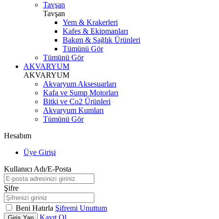
Tavşan
Tavşan
Yem & Krakerleri
Kafes & Ekipmanları
Bakım & Sağlık Ürünleri
Tümünü Gör
Tümünü Gör
AKVARYUM
AKVARYUM
Akvaryum Aksesuarları
Kafa ve Sump Motorları
Bitki ve Co2 Ürünleri
Akvaryum Kumları
Tümünü Gör
Hesabım
Üye Girişi
Kullanıcı Adı/E-Posta
Şifre
Beni Hatırla
Şifremi Unuttum
Kayıt Ol
Giriş Yap