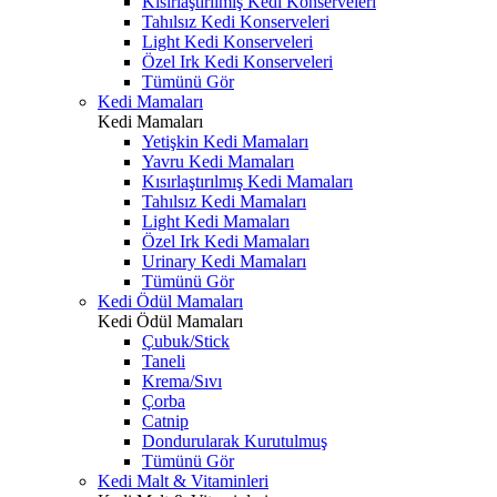
Kısırlaştırılmış Kedi Konserveleri
Tahılsız Kedi Konserveleri
Light Kedi Konserveleri
Özel Irk Kedi Konserveleri
Tümünü Gör
Kedi Mamaları
Kedi Mamaları
Yetişkin Kedi Mamaları
Yavru Kedi Mamaları
Kısırlaştırılmış Kedi Mamaları
Tahılsız Kedi Mamaları
Light Kedi Mamaları
Özel Irk Kedi Mamaları
Urinary Kedi Mamaları
Tümünü Gör
Kedi Ödül Mamaları
Kedi Ödül Mamaları
Çubuk/Stick
Taneli
Krema/Sıvı
Çorba
Catnip
Dondurularak Kurutulmuş
Tümünü Gör
Kedi Malt & Vitaminleri