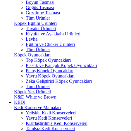
Boyun Tasması
Göğüs Tasması
Gezdirme Tasması
Tüm Ürünler
Köpek Eğitim Ürünleri
Tuvalet Ürünleri
Kıyafet ve Ayakkabı Ürünleri
Levha
Eğitim ve Clicker Ürünleri
Tüm Ürünler
Köpek Oyuncakları
Top Köpek Oyuncakları
Plastik ve Kauçuk Köpek Oyuncakları
Peluş Köpek Oyuncakları
Yavru Köpek Oyuncakları
Zeka Geliştirici Köpek Oyuncakları
Tüm Ürünler
Köpek Yaz Ürünleri
N&D White ve Brown
KEDİ
Kedi Konserve Mamaları
Yetişkin Kedi Konserveleri
Yavru Kedi Konserveleri
Kısırlaştırılmış Kedi Konserveleri
Tahılsız Kedi Konserveleri