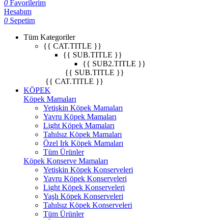
0
Favorilerim
Hesabım
0
Sepetim
Tüm Kategoriler
{{ CAT.TITLE }}
{{ SUB.TITLE }}
{{ SUB2.TITLE }}
{{ SUB.TITLE }}
{{ CAT.TITLE }}
KÖPEK
Köpek Mamaları
Yetişkin Köpek Mamaları
Yavru Köpek Mamaları
Light Köpek Mamaları
Tahılsız Köpek Mamaları
Özel Irk Köpek Mamaları
Tüm Ürünler
Köpek Konserve Mamaları
Yetişkin Köpek Konserveleri
Yavru Köpek Konserveleri
Light Köpek Konserveleri
Yaşlı Köpek Konserveleri
Tahılsız Köpek Konserveleri
Tüm Ürünler