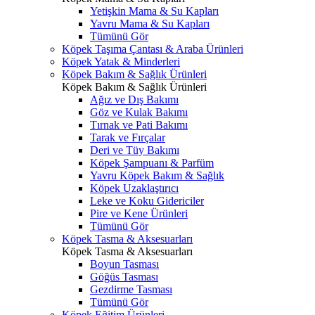
Yetişkin Mama & Su Kapları
Yavru Mama & Su Kapları
Tümünü Gör
Köpek Taşıma Çantası & Araba Ürünleri
Köpek Yatak & Minderleri
Köpek Bakım & Sağlık Ürünleri
Köpek Bakım & Sağlık Ürünleri
Ağız ve Dış Bakımı
Göz ve Kulak Bakımı
Tırnak ve Pati Bakımı
Tarak ve Fırçalar
Deri ve Tüy Bakımı
Köpek Şampuanı & Parfüm
Yavru Köpek Bakım & Sağlık
Köpek Uzaklaştırıcı
Leke ve Koku Gidericiler
Pire ve Kene Ürünleri
Tümünü Gör
Köpek Tasma & Aksesuarları
Köpek Tasma & Aksesuarları
Boyun Tasması
Göğüs Tasması
Gezdirme Tasması
Tümünü Gör
Köpek Eğitim Ürünleri