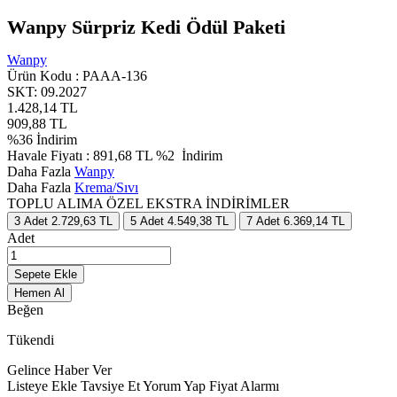
Wanpy Sürpriz Kedi Ödül Paketi
Wanpy
Ürün Kodu :
PAAA-136
SKT: 09.2027
1.428,14
TL
909,88
TL
%
36
İndirim
Havale Fiyatı :
891,68
TL
%2
İndirim
Daha Fazla
Wanpy
Daha Fazla
Krema/Sıvı
TOPLU ALIMA ÖZEL EKSTRA İNDİRİMLER
3
Adet
2.729,63 TL
5
Adet
4.549,38 TL
7
Adet
6.369,14 TL
Adet
Sepete Ekle
Hemen Al
Beğen
Tükendi
Gelince Haber Ver
Listeye Ekle
Tavsiye Et
Yorum Yap
Fiyat Alarmı