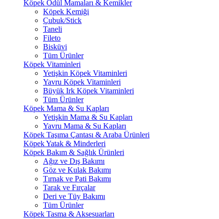
Köpek Ödül Mamaları & Kemikler
Köpek Kemiği
Çubuk/Stick
Taneli
Fileto
Bisküvi
Tüm Ürünler
Köpek Vitaminleri
Yetişkin Köpek Vitaminleri
Yavru Köpek Vitaminleri
Büyük Irk Köpek Vitaminleri
Tüm Ürünler
Köpek Mama & Su Kapları
Yetişkin Mama & Su Kapları
Yavru Mama & Su Kapları
Köpek Taşıma Çantası & Araba Ürünleri
Köpek Yatak & Minderleri
Köpek Bakım & Sağlık Ürünleri
Ağız ve Dış Bakımı
Göz ve Kulak Bakımı
Tırnak ve Pati Bakımı
Tarak ve Fırçalar
Deri ve Tüy Bakımı
Tüm Ürünler
Köpek Tasma & Aksesuarları