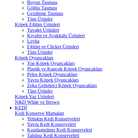
Boyun Tasması
Göğüs Tasması
Gezdirme Tasması
Tüm Ürünler
Köpek Eğitim Ürünleri
Tuvalet Ürünleri
Kıyafet ve Ayakkabı Ürünleri
Levha
Eğitim ve Clicker Ürünleri
Tüm Ürünler
Köpek Oyuncakları
Top Köpek Oyuncakları
Plastik ve Kauçuk Köpek Oyuncakları
Peluş Köpek Oyuncakları
Yavru Köpek Oyuncakları
Zeka Geliştirici Köpek Oyuncakları
Tüm Ürünler
Köpek Yaz Ürünleri
N&D White ve Brown
KEDİ
Kedi Konserve Mamaları
Yetişkin Kedi Konserveleri
Yavru Kedi Konserveleri
Kısırlaştırılmış Kedi Konserveleri
Tahılsız Kedi Konserveleri