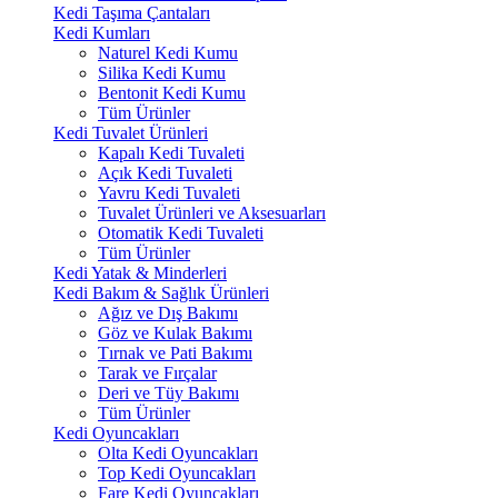
Kedi Taşıma Çantaları
Kedi Kumları
Naturel Kedi Kumu
Silika Kedi Kumu
Bentonit Kedi Kumu
Tüm Ürünler
Kedi Tuvalet Ürünleri
Kapalı Kedi Tuvaleti
Açık Kedi Tuvaleti
Yavru Kedi Tuvaleti
Tuvalet Ürünleri ve Aksesuarları
Otomatik Kedi Tuvaleti
Tüm Ürünler
Kedi Yatak & Minderleri
Kedi Bakım & Sağlık Ürünleri
Ağız ve Dış Bakımı
Göz ve Kulak Bakımı
Tırnak ve Pati Bakımı
Tarak ve Fırçalar
Deri ve Tüy Bakımı
Tüm Ürünler
Kedi Oyuncakları
Olta Kedi Oyuncakları
Top Kedi Oyuncakları
Fare Kedi Oyuncakları