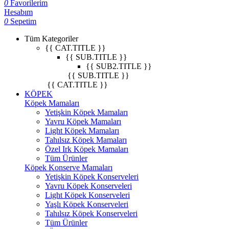
0
Favorilerim
Hesabım
0
Sepetim
Tüm Kategoriler
{{ CAT.TITLE }}
{{ SUB.TITLE }}
{{ SUB2.TITLE }}
{{ SUB.TITLE }}
{{ CAT.TITLE }}
KÖPEK
Köpek Mamaları
Yetişkin Köpek Mamaları
Yavru Köpek Mamaları
Light Köpek Mamaları
Tahılsız Köpek Mamaları
Özel Irk Köpek Mamaları
Tüm Ürünler
Köpek Konserve Mamaları
Yetişkin Köpek Konserveleri
Yavru Köpek Konserveleri
Light Köpek Konserveleri
Yaşlı Köpek Konserveleri
Tahılsız Köpek Konserveleri
Tüm Ürünler