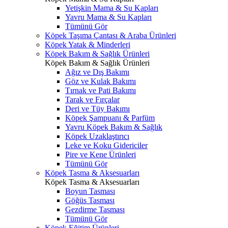
Yetişkin Mama & Su Kapları
Yavru Mama & Su Kapları
Tümünü Gör
Köpek Taşıma Çantası & Araba Ürünleri
Köpek Yatak & Minderleri
Köpek Bakım & Sağlık Ürünleri
Köpek Bakım & Sağlık Ürünleri
Ağız ve Dış Bakımı
Göz ve Kulak Bakımı
Tırnak ve Pati Bakımı
Tarak ve Fırçalar
Deri ve Tüy Bakımı
Köpek Şampuanı & Parfüm
Yavru Köpek Bakım & Sağlık
Köpek Uzaklaştırıcı
Leke ve Koku Gidericiler
Pire ve Kene Ürünleri
Tümünü Gör
Köpek Tasma & Aksesuarları
Köpek Tasma & Aksesuarları
Boyun Tasması
Göğüs Tasması
Gezdirme Tasması
Tümünü Gör
Köpek Eğitim Ürünleri