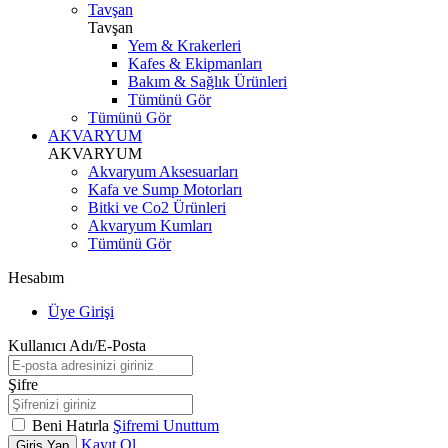
Tavşan
Tavşan
Yem & Krakerleri
Kafes & Ekipmanları
Bakım & Sağlık Ürünleri
Tümünü Gör
Tümünü Gör
AKVARYUM
AKVARYUM
Akvaryum Aksesuarları
Kafa ve Sump Motorları
Bitki ve Co2 Ürünleri
Akvaryum Kumları
Tümünü Gör
Hesabım
Üye Girişi
Kullanıcı Adı/E-Posta
Şifre
Beni Hatırla
Şifremi Unuttum
Kayıt Ol
Giriş Yap