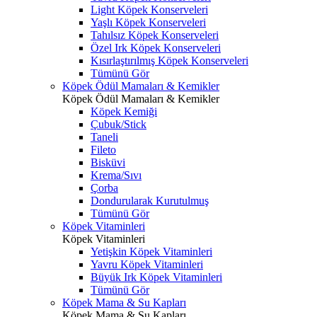
Light Köpek Konserveleri
Yaşlı Köpek Konserveleri
Tahılsız Köpek Konserveleri
Özel Irk Köpek Konserveleri
Kısırlaştırılmış Köpek Konserveleri
Tümünü Gör
Köpek Ödül Mamaları & Kemikler
Köpek Ödül Mamaları & Kemikler
Köpek Kemiği
Çubuk/Stick
Taneli
Fileto
Bisküvi
Krema/Sıvı
Çorba
Dondurularak Kurutulmuş
Tümünü Gör
Köpek Vitaminleri
Köpek Vitaminleri
Yetişkin Köpek Vitaminleri
Yavru Köpek Vitaminleri
Büyük Irk Köpek Vitaminleri
Tümünü Gör
Köpek Mama & Su Kapları
Köpek Mama & Su Kapları