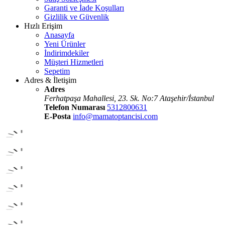
Garanti ve İade Koşulları
Gizlilik ve Güvenlik
Hızlı Erişim
Anasayfa
Yeni Ürünler
İndirimdekiler
Müşteri Hizmetleri
Sepetim
Adres & İletişim
Adres
Ferhatpaşa Mahallesi, 23. Sk. No:7 Ataşehir/İstanbul
Telefon Numarası
5312800631
E-Posta
info@mamatoptancisi.com