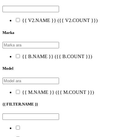
{{ V2.NAME }}
({{ V2.COUNT }})
Marka
{{ B.NAME }}
({{ B.COUNT }})
Model
{{ M.NAME }}
({{ M.COUNT }})
{{ FILTER.NAME }}