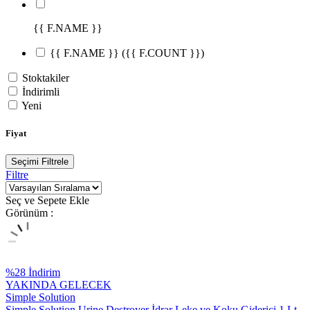
{{ F.NAME }}
{{ F.NAME }}
({{ F.COUNT }})
Stoktakiler
İndirimli
Yeni
Fiyat
Seçimi Filtrele
Filtre
Seç ve Sepete Ekle
Görünüm :
%
28
İndirim
YAKINDA GELECEK
Simple Solution
Simple Solution Urine Destroyer İdrar Leke ve Koku Giderici 1 Lt