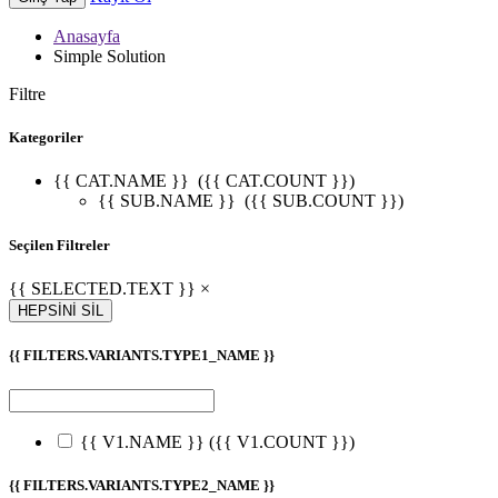
Anasayfa
Simple Solution
Filtre
Kategoriler
{{ CAT.NAME }}
({{ CAT.COUNT }})
{{ SUB.NAME }}
({{ SUB.COUNT }})
Seçilen Filtreler
{{ SELECTED.TEXT }} ×
HEPSİNİ SİL
{{ FILTERS.VARIANTS.TYPE1_NAME }}
{{ V1.NAME }}
({{ V1.COUNT }})
{{ FILTERS.VARIANTS.TYPE2_NAME }}