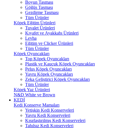
Boyun Tasması
Göğüs Tasması
Gezdirme Tasması
Tüm Ürünler
Köpek Eğitim Ürünleri
Tuvalet Ürünleri
Kıyafet ve Ayakkabı Ürünleri
Levha
Eğitim ve Clicker Ürünleri
Tüm Ürünler
Köpek Oyuncakları
Top Köpek Oyuncakları
Plastik ve Kauçuk Köpek Oyuncakları
Peluş Köpek Oyuncakları
Yavru Köpek Oyuncakları
Zeka Geliştirici Köpek Oyuncakları
Tüm Ürünler
Köpek Yaz Ürünleri
N&D White ve Brown
KEDİ
Kedi Konserve Mamaları
Yetişkin Kedi Konserveleri
Yavru Kedi Konserveleri
Kısırlaştırılmış Kedi Konserveleri
Tahılsız Kedi Konserveleri