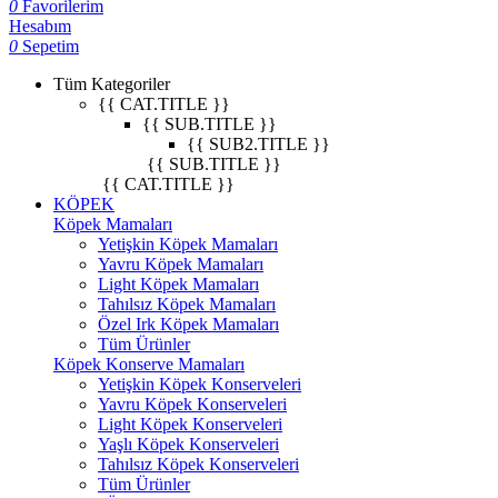
0
Favorilerim
Hesabım
0
Sepetim
Tüm Kategoriler
{{ CAT.TITLE }}
{{ SUB.TITLE }}
{{ SUB2.TITLE }}
{{ SUB.TITLE }}
{{ CAT.TITLE }}
KÖPEK
Köpek Mamaları
Yetişkin Köpek Mamaları
Yavru Köpek Mamaları
Light Köpek Mamaları
Tahılsız Köpek Mamaları
Özel Irk Köpek Mamaları
Tüm Ürünler
Köpek Konserve Mamaları
Yetişkin Köpek Konserveleri
Yavru Köpek Konserveleri
Light Köpek Konserveleri
Yaşlı Köpek Konserveleri
Tahılsız Köpek Konserveleri
Tüm Ürünler