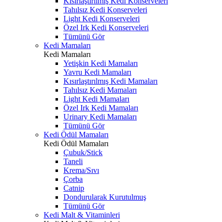
Kısırlaştırılmış Kedi Konserveleri
Tahılsız Kedi Konserveleri
Light Kedi Konserveleri
Özel Irk Kedi Konserveleri
Tümünü Gör
Kedi Mamaları
Kedi Mamaları
Yetişkin Kedi Mamaları
Yavru Kedi Mamaları
Kısırlaştırılmış Kedi Mamaları
Tahılsız Kedi Mamaları
Light Kedi Mamaları
Özel Irk Kedi Mamaları
Urinary Kedi Mamaları
Tümünü Gör
Kedi Ödül Mamaları
Kedi Ödül Mamaları
Çubuk/Stick
Taneli
Krema/Sıvı
Çorba
Catnip
Dondurularak Kurutulmuş
Tümünü Gör
Kedi Malt & Vitaminleri