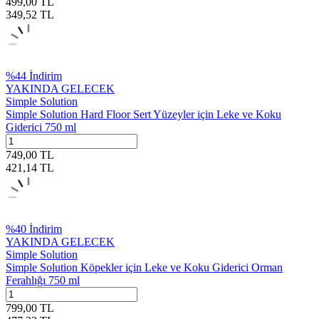
499,00
TL
349,52
TL
%
44
İndirim
YAKINDA GELECEK
Simple Solution
Simple Solution Hard Floor Sert Yüzeyler için Leke ve Koku
Giderici 750 ml
749,00
TL
421,14
TL
%
40
İndirim
YAKINDA GELECEK
Simple Solution
Simple Solution Köpekler için Leke ve Koku Giderici Orman
Ferahlığı 750 ml
799,00
TL