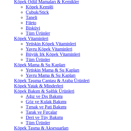
Köpek Ödül Mamaları & Kemikler
Köpek Kemiği
Çubuk/Stick
Taneli
Fileto
Bisküvi
Tüm Ürünler
Köpek Vitaminleri
Yetişkin Köpek Vitaminleri
Yavru Köpek Vitaminleri
Büyük Irk Köpek Vitaminleri
Tüm Ürünler
Köpek Mama & Su Kapları
Yetişkin Mama & Su Kapları
Yavru Mama & Su Kapları
Köpek Taşıma Çantası & Araba Ürünleri
Köpek Yatak & Minderleri
Köpek Bakım & Sağlık Ürünleri
Ağız ve Dış Bakımı
Göz ve Kulak Bakımı
Tırnak ve Pati Bakımı
Tarak ve Fırçalar
Deri ve Tüy Bakımı
Tüm Ürünler
Köpek Tasma & Aksesuarları