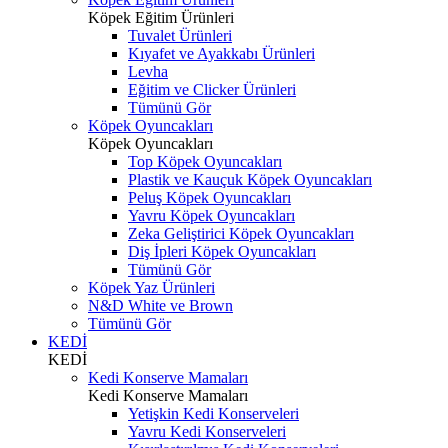
Köpek Eğitim Ürünleri
Tuvalet Ürünleri
Kıyafet ve Ayakkabı Ürünleri
Levha
Eğitim ve Clicker Ürünleri
Tümünü Gör
Köpek Oyuncakları
Köpek Oyuncakları
Top Köpek Oyuncakları
Plastik ve Kauçuk Köpek Oyuncakları
Peluş Köpek Oyuncakları
Yavru Köpek Oyuncakları
Zeka Geliştirici Köpek Oyuncakları
Diş İpleri Köpek Oyuncakları
Tümünü Gör
Köpek Yaz Ürünleri
N&D White ve Brown
Tümünü Gör
KEDİ
KEDİ
Kedi Konserve Mamaları
Kedi Konserve Mamaları
Yetişkin Kedi Konserveleri
Yavru Kedi Konserveleri