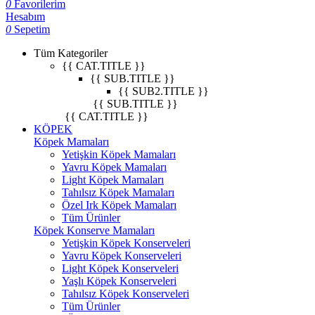
0
Favorilerim
Hesabım
0
Sepetim
Tüm Kategoriler
{{ CAT.TITLE }}
{{ SUB.TITLE }}
{{ SUB2.TITLE }}
{{ SUB.TITLE }}
{{ CAT.TITLE }}
KÖPEK
Köpek Mamaları
Yetişkin Köpek Mamaları
Yavru Köpek Mamaları
Light Köpek Mamaları
Tahılsız Köpek Mamaları
Özel Irk Köpek Mamaları
Tüm Ürünler
Köpek Konserve Mamaları
Yetişkin Köpek Konserveleri
Yavru Köpek Konserveleri
Light Köpek Konserveleri
Yaşlı Köpek Konserveleri
Tahılsız Köpek Konserveleri
Tüm Ürünler