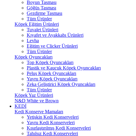
Boyun Tasması
Göğüs Tasması
Gezdirme Tasması
Tüm Ürünler
Köpek Eğitim Ürünleri
Tuvalet Ürünleri
Kıyafet ve Ayakkabı Ürünleri
Levha
Eğitim ve Clicker Ürünleri
Tüm Ürünler
Köpek Oyuncakları
Top Köpek Oyuncakları
Plastik ve Kauçuk Köpek Oyuncakları
Peluş Köpek Oyuncakları
Yavru Köpek Oyuncakları
Zeka Geliştirici Köpek Oyuncakları
Tüm Ürünler
Köpek Yaz Ürünleri
N&D White ve Brown
KEDİ
Kedi Konserve Mamaları
Yetişkin Kedi Konserveleri
Yavru Kedi Konserveleri
Kısırlaştırılmış Kedi Konserveleri
Tahılsız Kedi Konserveleri