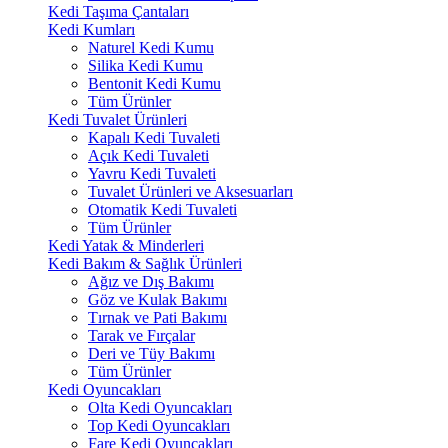
Kedi Taşıma Çantaları
Kedi Kumları
Naturel Kedi Kumu
Silika Kedi Kumu
Bentonit Kedi Kumu
Tüm Ürünler
Kedi Tuvalet Ürünleri
Kapalı Kedi Tuvaleti
Açık Kedi Tuvaleti
Yavru Kedi Tuvaleti
Tuvalet Ürünleri ve Aksesuarları
Otomatik Kedi Tuvaleti
Tüm Ürünler
Kedi Yatak & Minderleri
Kedi Bakım & Sağlık Ürünleri
Ağız ve Dış Bakımı
Göz ve Kulak Bakımı
Tırnak ve Pati Bakımı
Tarak ve Fırçalar
Deri ve Tüy Bakımı
Tüm Ürünler
Kedi Oyuncakları
Olta Kedi Oyuncakları
Top Kedi Oyuncakları
Fare Kedi Oyuncakları