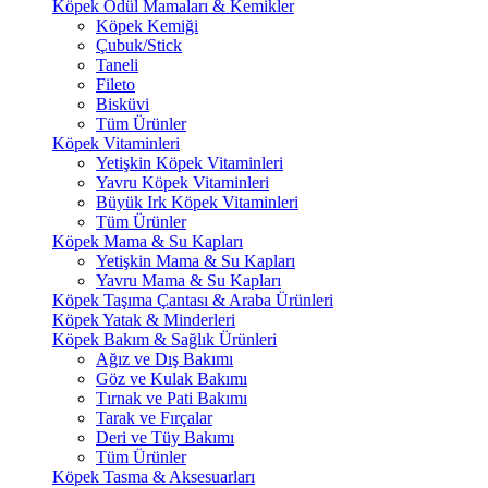
Köpek Ödül Mamaları & Kemikler
Köpek Kemiği
Çubuk/Stick
Taneli
Fileto
Bisküvi
Tüm Ürünler
Köpek Vitaminleri
Yetişkin Köpek Vitaminleri
Yavru Köpek Vitaminleri
Büyük Irk Köpek Vitaminleri
Tüm Ürünler
Köpek Mama & Su Kapları
Yetişkin Mama & Su Kapları
Yavru Mama & Su Kapları
Köpek Taşıma Çantası & Araba Ürünleri
Köpek Yatak & Minderleri
Köpek Bakım & Sağlık Ürünleri
Ağız ve Dış Bakımı
Göz ve Kulak Bakımı
Tırnak ve Pati Bakımı
Tarak ve Fırçalar
Deri ve Tüy Bakımı
Tüm Ürünler
Köpek Tasma & Aksesuarları