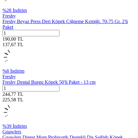
%
28
İndirim
Freshy
Freshy Beyaz Press Deri Köpek Çiğneme Kemiği. 70-75 Gr. 2'li
Paket
190,00
TL
137,67
TL
%
8
İndirim
Freshy
Freshy Dental Burgu Köpek 50'li Paket - 13 cm
244,77
TL
225,58
TL
%
39
İndirim
Gnawlers
Gnawlers Digest More Probiyotik Destekli Diş Sağlığı Köpek