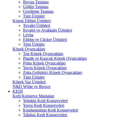
Boyun Tasması
Göğüs Tasması
Gezdirme Tasması
Tüm Ürünler
Köpek Eğitim Ürünleri
Tuvalet Ürünleri
Kıyafet ve Ayakkabı Ürünleri
Levha
Eğitim ve Clicker Ürünleri
Tüm Ürünler
Köpek Oyuncakları
Top Köpek Oyuncakları
Plastik ve Kauçuk Köpek Oyuncakları
Peluş Köpek Oyuncakları
Yavru Köpek Oyuncakları
Zeka Geliştirici Köpek Oyuncakları
Tüm Ürünler
Köpek Yaz Ürünleri
N&D White ve Brown
KEDİ
Kedi Konserve Mamaları
Yetişkin Kedi Konserveleri
Yavru Kedi Konserveleri
Kısırlaştırılmış Kedi Konserveleri
Tahılsız Kedi Konserveleri