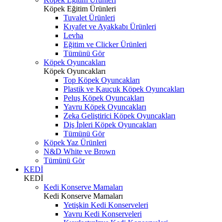
Köpek Eğitim Ürünleri
Tuvalet Ürünleri
Kıyafet ve Ayakkabı Ürünleri
Levha
Eğitim ve Clicker Ürünleri
Tümünü Gör
Köpek Oyuncakları
Köpek Oyuncakları
Top Köpek Oyuncakları
Plastik ve Kauçuk Köpek Oyuncakları
Peluş Köpek Oyuncakları
Yavru Köpek Oyuncakları
Zeka Geliştirici Köpek Oyuncakları
Diş İpleri Köpek Oyuncakları
Tümünü Gör
Köpek Yaz Ürünleri
N&D White ve Brown
Tümünü Gör
KEDİ
KEDİ
Kedi Konserve Mamaları
Kedi Konserve Mamaları
Yetişkin Kedi Konserveleri
Yavru Kedi Konserveleri