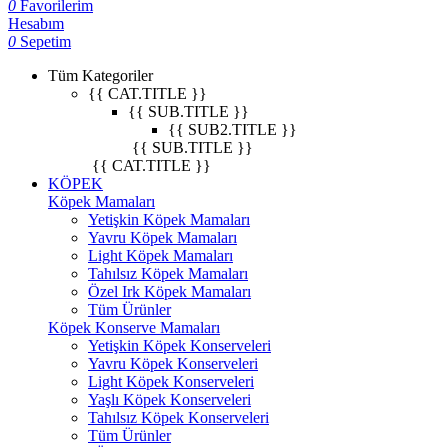
0
Favorilerim
Hesabım
0
Sepetim
Tüm Kategoriler
{{ CAT.TITLE }}
{{ SUB.TITLE }}
{{ SUB2.TITLE }}
{{ SUB.TITLE }}
{{ CAT.TITLE }}
KÖPEK
Köpek Mamaları
Yetişkin Köpek Mamaları
Yavru Köpek Mamaları
Light Köpek Mamaları
Tahılsız Köpek Mamaları
Özel Irk Köpek Mamaları
Tüm Ürünler
Köpek Konserve Mamaları
Yetişkin Köpek Konserveleri
Yavru Köpek Konserveleri
Light Köpek Konserveleri
Yaşlı Köpek Konserveleri
Tahılsız Köpek Konserveleri
Tüm Ürünler