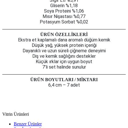
Sığır Eti %5,91
Gliserin %1,18
Soya Proteini %1,06
Mısır Nişastası %0,77
Potasyum Sorbat %0,02
ÜRÜN ÖZELLİKLERİ
Ekstra et kaplamalı dana aromalı düğüm kemik
Düşük yağ, yüksek protein içeriği
Dayanıklı ve uzun süreli çiğneme deneyimi
Diş ve kemik sağlığını destekler
Küçük ırklar için uygun boyut
7’li set halinde sunulur
ÜRÜN BOYUTLARI / MİKTARI
6,4 cm – 7 adet
Vitrin Ürünleri
Benzer Ürünler