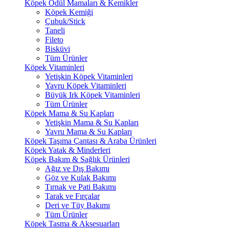
Köpek Ödül Mamaları & Kemikler
Köpek Kemiği
Çubuk/Stick
Taneli
Fileto
Bisküvi
Tüm Ürünler
Köpek Vitaminleri
Yetişkin Köpek Vitaminleri
Yavru Köpek Vitaminleri
Büyük Irk Köpek Vitaminleri
Tüm Ürünler
Köpek Mama & Su Kapları
Yetişkin Mama & Su Kapları
Yavru Mama & Su Kapları
Köpek Taşıma Çantası & Araba Ürünleri
Köpek Yatak & Minderleri
Köpek Bakım & Sağlık Ürünleri
Ağız ve Dış Bakımı
Göz ve Kulak Bakımı
Tırnak ve Pati Bakımı
Tarak ve Fırçalar
Deri ve Tüy Bakımı
Tüm Ürünler
Köpek Tasma & Aksesuarları