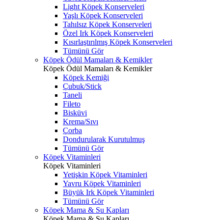
Light Köpek Konserveleri
Yaşlı Köpek Konserveleri
Tahılsız Köpek Konserveleri
Özel Irk Köpek Konserveleri
Kısırlaştırılmış Köpek Konserveleri
Tümünü Gör
Köpek Ödül Mamaları & Kemikler
Köpek Ödül Mamaları & Kemikler
Köpek Kemiği
Çubuk/Stick
Taneli
Fileto
Bisküvi
Krema/Sıvı
Çorba
Dondurularak Kurutulmuş
Tümünü Gör
Köpek Vitaminleri
Köpek Vitaminleri
Yetişkin Köpek Vitaminleri
Yavru Köpek Vitaminleri
Büyük Irk Köpek Vitaminleri
Tümünü Gör
Köpek Mama & Su Kapları
Köpek Mama & Su Kapları