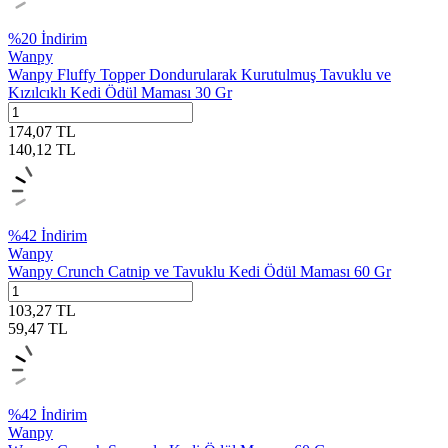
%
20
İndirim
Wanpy
Wanpy Fluffy Topper Dondurularak Kurutulmuş Tavuklu ve
Kızılcıklı Kedi Ödül Maması 30 Gr
174,07
TL
140,12
TL
%
42
İndirim
Wanpy
Wanpy Crunch Catnip ve Tavuklu Kedi Ödül Maması 60 Gr
103,27
TL
59,47
TL
%
42
İndirim
Wanpy