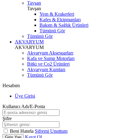
Tavşan
Tavşan
Yem & Krakerleri
Kafes & Ekipmanları
Bakım & Sağlık Ürünleri
Tümünü Gör
Tümünü Gör
AKVARYUM
AKVARYUM
Akvaryum Aksesuarları
Kafa ve Sump Motorları
Bitki ve Co2 Ürünleri
Akvaryum Kumları
Tümünü Gör
Hesabım
Üye Girişi
Kullanıcı Adı/E-Posta
Şifre
Beni Hatırla
Şifremi Unuttum
Kayıt Ol
Giriş Yap