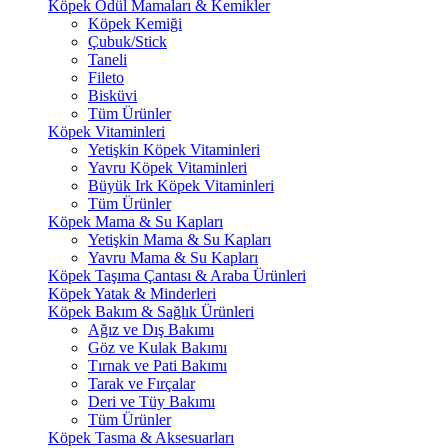
Köpek Ödül Mamaları & Kemikler
Köpek Kemiği
Çubuk/Stick
Taneli
Fileto
Bisküvi
Tüm Ürünler
Köpek Vitaminleri
Yetişkin Köpek Vitaminleri
Yavru Köpek Vitaminleri
Büyük Irk Köpek Vitaminleri
Tüm Ürünler
Köpek Mama & Su Kapları
Yetişkin Mama & Su Kapları
Yavru Mama & Su Kapları
Köpek Taşıma Çantası & Araba Ürünleri
Köpek Yatak & Minderleri
Köpek Bakım & Sağlık Ürünleri
Ağız ve Dış Bakımı
Göz ve Kulak Bakımı
Tırnak ve Pati Bakımı
Tarak ve Fırçalar
Deri ve Tüy Bakımı
Tüm Ürünler
Köpek Tasma & Aksesuarları