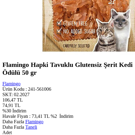
Flamingo Hapki Tavuklu Glutensiz Şerit Kedi
Ödülü 50 gr
Flamingo
Ürün Kodu :
241-561006
SKT: 02.2027
106,47
TL
74,91
TL
%
30
İndirim
Havale Fiyatı :
73,41
TL
%2
İndirim
Daha Fazla
Flamingo
Daha Fazla
Taneli
Adet