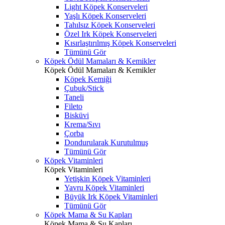
Light Köpek Konserveleri
Yaşlı Köpek Konserveleri
Tahılsız Köpek Konserveleri
Özel Irk Köpek Konserveleri
Kısırlaştırılmış Köpek Konserveleri
Tümünü Gör
Köpek Ödül Mamaları & Kemikler
Köpek Ödül Mamaları & Kemikler
Köpek Kemiği
Çubuk/Stick
Taneli
Fileto
Bisküvi
Krema/Sıvı
Çorba
Dondurularak Kurutulmuş
Tümünü Gör
Köpek Vitaminleri
Köpek Vitaminleri
Yetişkin Köpek Vitaminleri
Yavru Köpek Vitaminleri
Büyük Irk Köpek Vitaminleri
Tümünü Gör
Köpek Mama & Su Kapları
Köpek Mama & Su Kapları