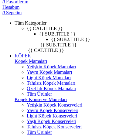
0
Favorilerim
Hesabım
0
Sepetim
Tüm Kategoriler
{{ CAT.TITLE }}
{{ SUB.TITLE }}
{{ SUB2.TITLE }}
{{ SUB.TITLE }}
{{ CAT.TITLE }}
KÖPEK
Köpek Mamaları
Yetişkin Köpek Mamaları
Yavru Köpek Mamaları
Light Köpek Mamaları
Tahılsız Köpek Mamaları
Özel Irk Köpek Mamaları
Tüm Ürünler
Köpek Konserve Mamaları
Yetişkin Köpek Konserveleri
Yavru Köpek Konserveleri
Light Köpek Konserveleri
Yaşlı Köpek Konserveleri
Tahılsız Köpek Konserveleri
Tüm Ürünler