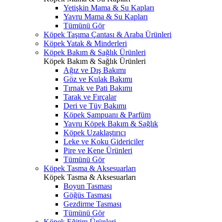
Yetişkin Mama & Su Kapları
Yavru Mama & Su Kapları
Tümünü Gör
Köpek Taşıma Çantası & Araba Ürünleri
Köpek Yatak & Minderleri
Köpek Bakım & Sağlık Ürünleri
Köpek Bakım & Sağlık Ürünleri
Ağız ve Dış Bakımı
Göz ve Kulak Bakımı
Tırnak ve Pati Bakımı
Tarak ve Fırçalar
Deri ve Tüy Bakımı
Köpek Şampuanı & Parfüm
Yavru Köpek Bakım & Sağlık
Köpek Uzaklaştırıcı
Leke ve Koku Gidericiler
Pire ve Kene Ürünleri
Tümünü Gör
Köpek Tasma & Aksesuarları
Köpek Tasma & Aksesuarları
Boyun Tasması
Göğüs Tasması
Gezdirme Tasması
Tümünü Gör
Köpek Eğitim Ürünleri