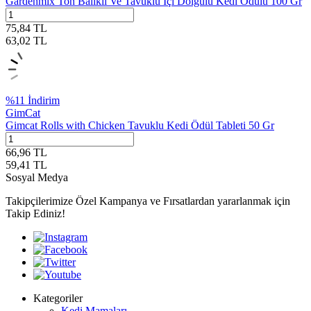
Gardenmix Ton Balıklı Ve Tavuklu İçi Dolgulu Kedi Ödülü 100 Gr
75,84
TL
63,02
TL
%
11
İndirim
GimCat
Gimcat Rolls with Chicken Tavuklu Kedi Ödül Tableti 50 Gr
66,96
TL
59,41
TL
Sosyal Medya
Takipçilerimize Özel Kampanya ve Fırsatlardan yararlanmak için
Takip Ediniz!
Kategoriler
Kedi Mamaları