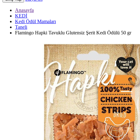
Anasayfa
KEDİ
Kedi Ödül Mamaları
Taneli
Flamingo Hapki Tavuklu Glutensiz Şerit Kedi Ödülü 50 gr