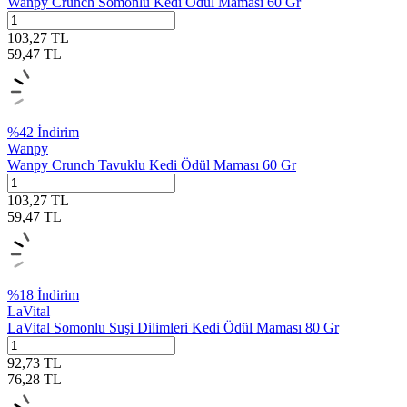
Wanpy Crunch Somonlu Kedi Ödül Maması 60 Gr
103,27
TL
59,47
TL
%
42
İndirim
Wanpy
Wanpy Crunch Tavuklu Kedi Ödül Maması 60 Gr
103,27
TL
59,47
TL
%
18
İndirim
LaVital
LaVital Somonlu Suşi Dilimleri Kedi Ödül Maması 80 Gr
92,73
TL
76,28
TL