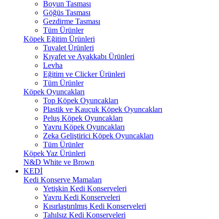
Boyun Tasması
Göğüs Tasması
Gezdirme Tasması
Tüm Ürünler
Köpek Eğitim Ürünleri
Tuvalet Ürünleri
Kıyafet ve Ayakkabı Ürünleri
Levha
Eğitim ve Clicker Ürünleri
Tüm Ürünler
Köpek Oyuncakları
Top Köpek Oyuncakları
Plastik ve Kauçuk Köpek Oyuncakları
Peluş Köpek Oyuncakları
Yavru Köpek Oyuncakları
Zeka Geliştirici Köpek Oyuncakları
Tüm Ürünler
Köpek Yaz Ürünleri
N&D White ve Brown
KEDİ
Kedi Konserve Mamaları
Yetişkin Kedi Konserveleri
Yavru Kedi Konserveleri
Kısırlaştırılmış Kedi Konserveleri
Tahılsız Kedi Konserveleri