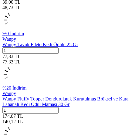
39,00
TL
48,73
TL
%
0
İndirim
Wanpy
Wanpy Tavuk Fileto Kedi Ödülü 25 Gr
77,33
TL
77,33
TL
%
20
İndirim
Wanpy
Wanpy Fluffy Topper Dondurularak Kurutulmuş Brüksel ve Kara
Lahanalı Kedi Ödül Maması 30 Gr
174,07
TL
140,12
TL