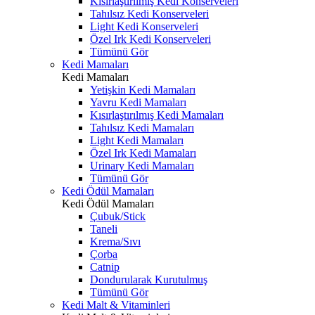
Kısırlaştırılmış Kedi Konserveleri
Tahılsız Kedi Konserveleri
Light Kedi Konserveleri
Özel Irk Kedi Konserveleri
Tümünü Gör
Kedi Mamaları
Kedi Mamaları
Yetişkin Kedi Mamaları
Yavru Kedi Mamaları
Kısırlaştırılmış Kedi Mamaları
Tahılsız Kedi Mamaları
Light Kedi Mamaları
Özel Irk Kedi Mamaları
Urinary Kedi Mamaları
Tümünü Gör
Kedi Ödül Mamaları
Kedi Ödül Mamaları
Çubuk/Stick
Taneli
Krema/Sıvı
Çorba
Catnip
Dondurularak Kurutulmuş
Tümünü Gör
Kedi Malt & Vitaminleri