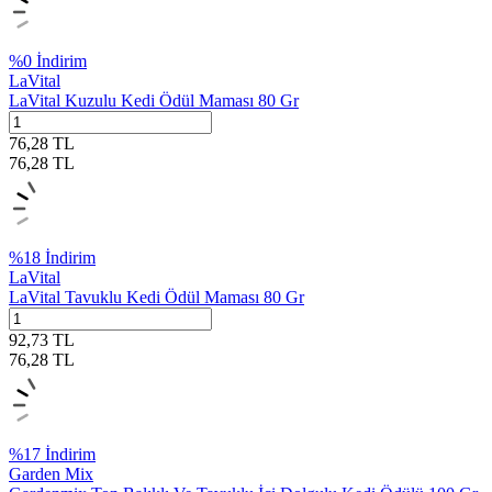
%
0
İndirim
LaVital
LaVital Kuzulu Kedi Ödül Maması 80 Gr
76,28
TL
76,28
TL
%
18
İndirim
LaVital
LaVital Tavuklu Kedi Ödül Maması 80 Gr
92,73
TL
76,28
TL
%
17
İndirim
Garden Mix