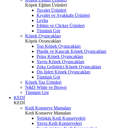
Köpek Eğitim Ürünleri
Tuvalet Ürünleri
Kıyafet ve Ayakkabı Ürünleri
Levha
Eğitim ve Clicker Ürünleri
Tümünü Gör
Köpek Oyuncakları
Köpek Oyuncakları
Top Köpek Oyuncakları
Plastik ve Kauçuk Köpek Oyuncakları
Peluş Köpek Oyuncakları
Yavru Köpek Oyuncakları
Zeka Geliştirici Köpek Oyuncakları
Diş İpleri Köpek Oyuncakları
Tümünü Gör
Köpek Yaz Ürünleri
N&D White ve Brown
Tümünü Gör
KEDİ
KEDİ
Kedi Konserve Mamaları
Kedi Konserve Mamaları
Yetişkin Kedi Konserveleri
Yavru Kedi Konserveleri