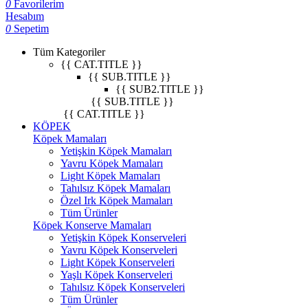
0
Favorilerim
Hesabım
0
Sepetim
Tüm Kategoriler
{{ CAT.TITLE }}
{{ SUB.TITLE }}
{{ SUB2.TITLE }}
{{ SUB.TITLE }}
{{ CAT.TITLE }}
KÖPEK
Köpek Mamaları
Yetişkin Köpek Mamaları
Yavru Köpek Mamaları
Light Köpek Mamaları
Tahılsız Köpek Mamaları
Özel Irk Köpek Mamaları
Tüm Ürünler
Köpek Konserve Mamaları
Yetişkin Köpek Konserveleri
Yavru Köpek Konserveleri
Light Köpek Konserveleri
Yaşlı Köpek Konserveleri
Tahılsız Köpek Konserveleri
Tüm Ürünler