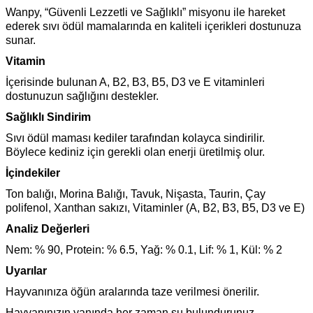
Wanpy, “Güvenli Lezzetli ve Sağlıklı” misyonu ile hareket
ederek sıvı ödül mamalarında en kaliteli içerikleri dostunuza
sunar.
Vitamin
İçerisinde bulunan A, B2, B3, B5, D3 ve E vitaminleri
dostunuzun sağlığını destekler.
Sağlıklı Sindirim
Sıvı ödül maması kediler tarafından kolayca sindirilir.
Böylece kediniz için gerekli olan enerji üretilmiş olur.
İçindekiler
Ton balığı, Morina Balığı, Tavuk, Nişasta, Taurin, Çay
polifenol, Xanthan sakızı, Vitaminler (A, B2, B3, B5, D3 ve E)
Analiz Değerleri
Nem: % 90, Protein: % 6.5, Yağ: % 0.1, Lif: % 1, Kül: % 2
Uyarılar
Hayvanınıza öğün aralarında taze verilmesi önerilir.
Hayvanınızın yanında her zaman su bulundurunuz.