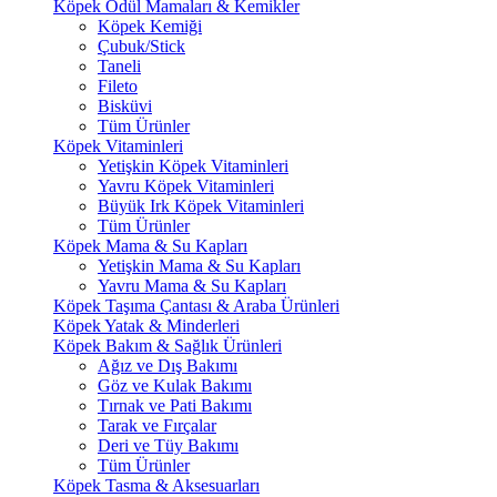
Köpek Ödül Mamaları & Kemikler
Köpek Kemiği
Çubuk/Stick
Taneli
Fileto
Bisküvi
Tüm Ürünler
Köpek Vitaminleri
Yetişkin Köpek Vitaminleri
Yavru Köpek Vitaminleri
Büyük Irk Köpek Vitaminleri
Tüm Ürünler
Köpek Mama & Su Kapları
Yetişkin Mama & Su Kapları
Yavru Mama & Su Kapları
Köpek Taşıma Çantası & Araba Ürünleri
Köpek Yatak & Minderleri
Köpek Bakım & Sağlık Ürünleri
Ağız ve Dış Bakımı
Göz ve Kulak Bakımı
Tırnak ve Pati Bakımı
Tarak ve Fırçalar
Deri ve Tüy Bakımı
Tüm Ürünler
Köpek Tasma & Aksesuarları