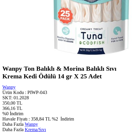
Wanpy Ton Balıklı & Morina Balıklı Sıvı
Krema Kedi Ödülü 14 gr X 25 Adet
Wanpy
Ürün Kodu :
PIWP-043
SKT: 01.2028
350,00
TL
366,16
TL
%
0
İndirim
Havale Fiyatı :
358,84
TL
%2
İndirim
Daha Fazla
Wanpy
Daha Fazla
Krema/Sıvı