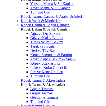
Yetişkin Mama & Su Kapları
Yavru Mama & Su Kapları
Tümünü Gör
Köpek Taşıma Çantası & Araba Ürünleri
Köpek Yatak & Minderleri
Köpek Bakım & Sağlık Ürünleri
Köpek Bakım & Sağlık Ürünleri
Ağız ve Dış Bakımı
Göz ve Kulak Bakımı
Tırnak ve Pati Bakımı
Tarak ve Fırçalar
Deri ve Tüy Bakımı
Köpek Şampuanı & Parfüm
Yavru Köpek Bakım & Sağlık
Köpek Uzaklaştırıcı
Leke ve Koku Gidericiler
Pire ve Kene Ürünleri
Tümünü Gör
Köpek Tasma & Aksesuarları
Köpek Tasma & Aksesuarları
Boyun Tasması
Göğüs Tasması
Gezdirme Tasması
Tümünü Gör
Köpek Eğitim Ürünleri