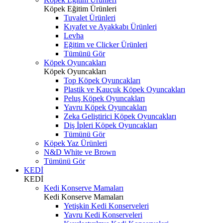
Köpek Eğitim Ürünleri
Tuvalet Ürünleri
Kıyafet ve Ayakkabı Ürünleri
Levha
Eğitim ve Clicker Ürünleri
Tümünü Gör
Köpek Oyuncakları
Köpek Oyuncakları
Top Köpek Oyuncakları
Plastik ve Kauçuk Köpek Oyuncakları
Peluş Köpek Oyuncakları
Yavru Köpek Oyuncakları
Zeka Geliştirici Köpek Oyuncakları
Diş İpleri Köpek Oyuncakları
Tümünü Gör
Köpek Yaz Ürünleri
N&D White ve Brown
Tümünü Gör
KEDİ
KEDİ
Kedi Konserve Mamaları
Kedi Konserve Mamaları
Yetişkin Kedi Konserveleri
Yavru Kedi Konserveleri