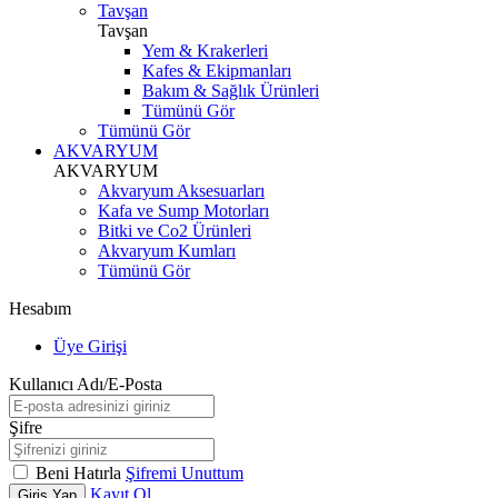
Tavşan
Tavşan
Yem & Krakerleri
Kafes & Ekipmanları
Bakım & Sağlık Ürünleri
Tümünü Gör
Tümünü Gör
AKVARYUM
AKVARYUM
Akvaryum Aksesuarları
Kafa ve Sump Motorları
Bitki ve Co2 Ürünleri
Akvaryum Kumları
Tümünü Gör
Hesabım
Üye Girişi
Kullanıcı Adı/E-Posta
Şifre
Beni Hatırla
Şifremi Unuttum
Kayıt Ol
Giriş Yap