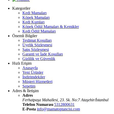
Kategoriler
Kedi Mamaları
Köpek Mamaları
Kedi Kumları
Köpek Ödül Mamaları & Kemikler
Kedi Ödül Mamaları
Önemli Bilgiler
Teslimat Koşulları
Üyelik Sözleşmesi
Satış Sözleşmesi
Garanti ve İade Koşulları
Gizlilik ve Güvenlik
Hızlı Erişim
Anasayfa
Yeni Ürünler
İndirimdekiler
Müşteri Hizmetleri
Sepetim
Adres & İletişim
Adres
Ferhatpaşa Mahallesi, 23. Sk. No:7 Ataşehir/İstanbul
Telefon Numarası
5312800631
E-Posta
info@mamatoptancisi.com