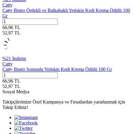
Catty
Catty Bistro Ördekli ve Balkabaklı Yetişkin Kedi Krema Ödülü 100
Gr
66,96
TL
52,97
TL
%
21
İndirim
Catty
Catty Bistro Somonlu Yetişkin Kedi Krema Ödülü 100 Gr
66,96
TL
52,97
TL
Sosyal Medya
Takipçilerimize Özel Kampanya ve Fırsatlardan yararlanmak için
Takip Ediniz!