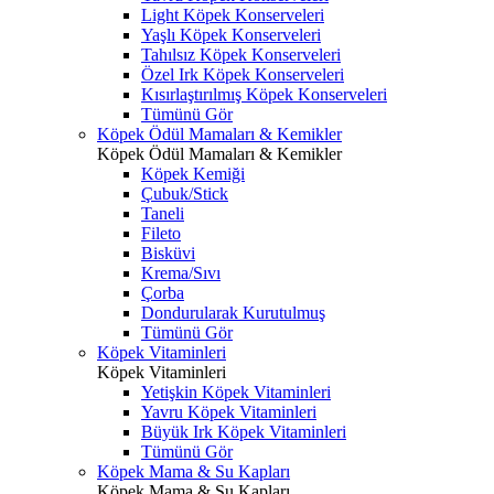
Light Köpek Konserveleri
Yaşlı Köpek Konserveleri
Tahılsız Köpek Konserveleri
Özel Irk Köpek Konserveleri
Kısırlaştırılmış Köpek Konserveleri
Tümünü Gör
Köpek Ödül Mamaları & Kemikler
Köpek Ödül Mamaları & Kemikler
Köpek Kemiği
Çubuk/Stick
Taneli
Fileto
Bisküvi
Krema/Sıvı
Çorba
Dondurularak Kurutulmuş
Tümünü Gör
Köpek Vitaminleri
Köpek Vitaminleri
Yetişkin Köpek Vitaminleri
Yavru Köpek Vitaminleri
Büyük Irk Köpek Vitaminleri
Tümünü Gör
Köpek Mama & Su Kapları
Köpek Mama & Su Kapları