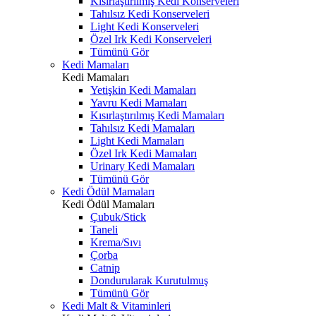
Kısırlaştırılmış Kedi Konserveleri
Tahılsız Kedi Konserveleri
Light Kedi Konserveleri
Özel Irk Kedi Konserveleri
Tümünü Gör
Kedi Mamaları
Kedi Mamaları
Yetişkin Kedi Mamaları
Yavru Kedi Mamaları
Kısırlaştırılmış Kedi Mamaları
Tahılsız Kedi Mamaları
Light Kedi Mamaları
Özel Irk Kedi Mamaları
Urinary Kedi Mamaları
Tümünü Gör
Kedi Ödül Mamaları
Kedi Ödül Mamaları
Çubuk/Stick
Taneli
Krema/Sıvı
Çorba
Catnip
Dondurularak Kurutulmuş
Tümünü Gör
Kedi Malt & Vitaminleri