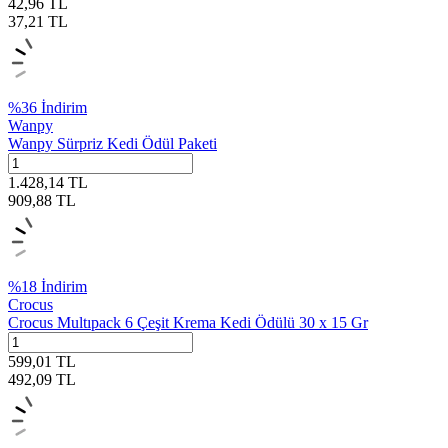
42,96
TL
37,21
TL
%
36
İndirim
Wanpy
Wanpy Sürpriz Kedi Ödül Paketi
1.428,14
TL
909,88
TL
%
18
İndirim
Crocus
Crocus Multıpack 6 Çeşit Krema Kedi Ödülü 30 x 15 Gr
599,01
TL
492,09
TL