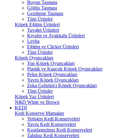
Boyun Tasması
Göğüs Tasması
Gezdirme Tasması
Tüm Ürünler
Köpek Eğitim Ürünleri
Tuvalet Ürünleri
Kıyafet ve Ayakkabı Ürünleri
Levha
Eğitim ve Clicker Ürünleri
Tüm Ürünler
Köpek Oyuncakları
Top Köpek Oyuncakları
Plastik ve Kauçuk Köpek Oyuncakları
Peluş Köpek Oyuncakları
Yavru Köpek Oyuncakları
Zeka Geliştirici Köpek Oyuncakları
Tüm Ürünler
Köpek Yaz Ürünleri
N&D White ve Brown
KEDİ
Kedi Konserve Mamaları
Yetişkin Kedi Konserveleri
Yavru Kedi Konserveleri
Kısırlaştırılmış Kedi Konserveleri
Tahılsız Kedi Konserveleri