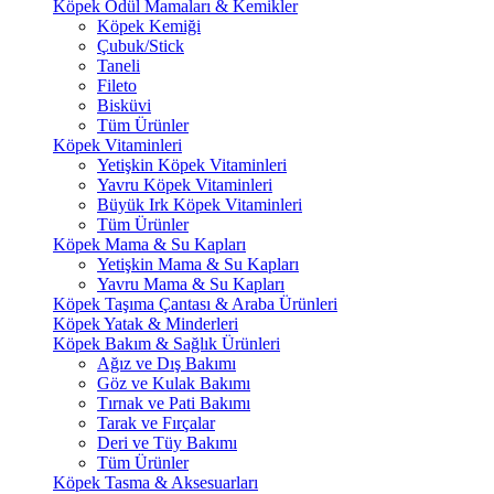
Köpek Ödül Mamaları & Kemikler
Köpek Kemiği
Çubuk/Stick
Taneli
Fileto
Bisküvi
Tüm Ürünler
Köpek Vitaminleri
Yetişkin Köpek Vitaminleri
Yavru Köpek Vitaminleri
Büyük Irk Köpek Vitaminleri
Tüm Ürünler
Köpek Mama & Su Kapları
Yetişkin Mama & Su Kapları
Yavru Mama & Su Kapları
Köpek Taşıma Çantası & Araba Ürünleri
Köpek Yatak & Minderleri
Köpek Bakım & Sağlık Ürünleri
Ağız ve Dış Bakımı
Göz ve Kulak Bakımı
Tırnak ve Pati Bakımı
Tarak ve Fırçalar
Deri ve Tüy Bakımı
Tüm Ürünler
Köpek Tasma & Aksesuarları