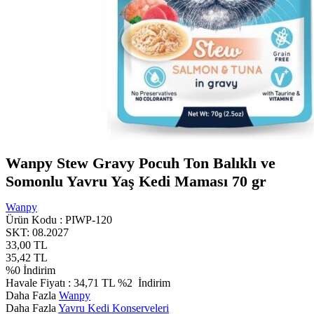
Wanpy Stew Gravy Pocuh Ton Balıklı ve
Somonlu Yavru Yaş Kedi Maması 70 gr
Wanpy
Ürün Kodu :
PIWP-120
SKT: 08.2027
33,00
TL
35,42
TL
%
0
İndirim
Havale Fiyatı :
34,71
TL
%2
İndirim
Daha Fazla
Wanpy
Daha Fazla
Yavru Kedi Konserveleri