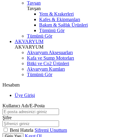
Tavşan
Tavşan
Yem & Krakerleri
Kafes & Ekipmanları
Bakım & Sağlık Ürünleri
Tümünü Gör
Tümünü Gör
AKVARYUM
AKVARYUM
Akvaryum Aksesuarları
Kafa ve Sump Motorları
Bitki ve Co2 Ürünleri
Akvaryum Kumları
Tümünü Gör
Hesabım
Üye Girişi
Kullanıcı Adı/E-Posta
Şifre
Beni Hatırla
Şifremi Unuttum
Kayıt Ol
Giriş Yap