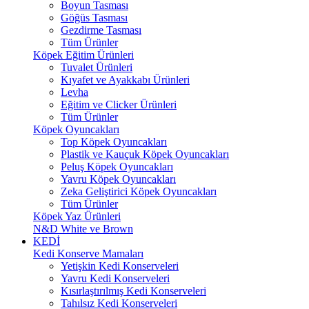
Boyun Tasması
Göğüs Tasması
Gezdirme Tasması
Tüm Ürünler
Köpek Eğitim Ürünleri
Tuvalet Ürünleri
Kıyafet ve Ayakkabı Ürünleri
Levha
Eğitim ve Clicker Ürünleri
Tüm Ürünler
Köpek Oyuncakları
Top Köpek Oyuncakları
Plastik ve Kauçuk Köpek Oyuncakları
Peluş Köpek Oyuncakları
Yavru Köpek Oyuncakları
Zeka Geliştirici Köpek Oyuncakları
Tüm Ürünler
Köpek Yaz Ürünleri
N&D White ve Brown
KEDİ
Kedi Konserve Mamaları
Yetişkin Kedi Konserveleri
Yavru Kedi Konserveleri
Kısırlaştırılmış Kedi Konserveleri
Tahılsız Kedi Konserveleri