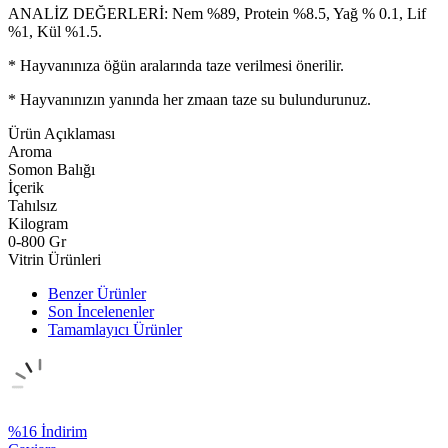
ANALİZ DEĞERLERİ: Nem %89, Protein %8.5, Yağ % 0.1, Lif
%1, Kül %1.5.
* Hayvanınıza öğün aralarında taze verilmesi önerilir.
* Hayvanınızın yanında her zmaan taze su bulundurunuz.
Ürün Açıklaması
Aroma
Somon Balığı
İçerik
Tahılsız
Kilogram
0-800 Gr
Vitrin Ürünleri
Benzer Ürünler
Son İncelenenler
Tamamlayıcı Ürünler
%
16
İndirim