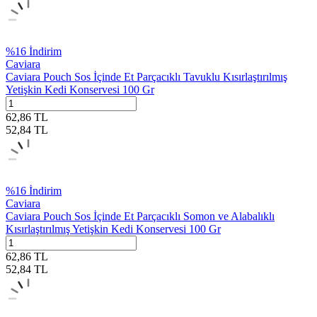
%
16
İndirim
Caviara
Caviara Pouch Sos İçinde Et Parçacıklı Tavuklu Kısırlaştırılmış
Yetişkin Kedi Konservesi 100 Gr
62,86
TL
52,84
TL
%
16
İndirim
Caviara
Caviara Pouch Sos İçinde Et Parçacıklı Somon ve Alabalıklı
Kısırlaştırılmış Yetişkin Kedi Konservesi 100 Gr
62,86
TL
52,84
TL