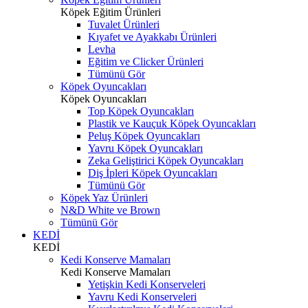
Köpek Eğitim Ürünleri
Tuvalet Ürünleri
Kıyafet ve Ayakkabı Ürünleri
Levha
Eğitim ve Clicker Ürünleri
Tümünü Gör
Köpek Oyuncakları
Köpek Oyuncakları
Top Köpek Oyuncakları
Plastik ve Kauçuk Köpek Oyuncakları
Peluş Köpek Oyuncakları
Yavru Köpek Oyuncakları
Zeka Geliştirici Köpek Oyuncakları
Diş İpleri Köpek Oyuncakları
Tümünü Gör
Köpek Yaz Ürünleri
N&D White ve Brown
Tümünü Gör
KEDİ
KEDİ
Kedi Konserve Mamaları
Kedi Konserve Mamaları
Yetişkin Kedi Konserveleri
Yavru Kedi Konserveleri