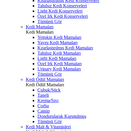
Kısırlaştırılmış Kedi Konserveleri
Tahılsız Kedi Konserveleri
Light Kedi Konserveleri
Özel Irk Kedi Konserveleri
Tümünü Gör
Kedi Mamaları
Kedi Mamaları
Yetişkin Kedi Mamaları
Yavru Kedi Mamaları
Kısırlaştırılmış Kedi Mamaları
Tahılsız Kedi Mamaları
Light Kedi Mamaları
Özel Irk Kedi Mamaları
Urinary Kedi Mamaları
Tümünü Gör
Kedi Ödül Mamaları
Kedi Ödül Mamaları
Çubuk/Stick
Taneli
Krema/Sıvı
Çorba
Catnip
Dondurularak Kurutulmuş
Tümünü Gör
Kedi Malt & Vitaminleri