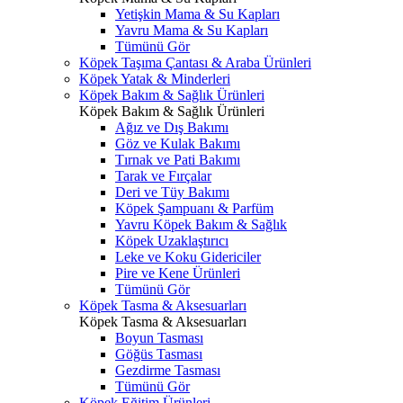
Yetişkin Mama & Su Kapları
Yavru Mama & Su Kapları
Tümünü Gör
Köpek Taşıma Çantası & Araba Ürünleri
Köpek Yatak & Minderleri
Köpek Bakım & Sağlık Ürünleri
Köpek Bakım & Sağlık Ürünleri
Ağız ve Dış Bakımı
Göz ve Kulak Bakımı
Tırnak ve Pati Bakımı
Tarak ve Fırçalar
Deri ve Tüy Bakımı
Köpek Şampuanı & Parfüm
Yavru Köpek Bakım & Sağlık
Köpek Uzaklaştırıcı
Leke ve Koku Gidericiler
Pire ve Kene Ürünleri
Tümünü Gör
Köpek Tasma & Aksesuarları
Köpek Tasma & Aksesuarları
Boyun Tasması
Göğüs Tasması
Gezdirme Tasması
Tümünü Gör
Köpek Eğitim Ürünleri