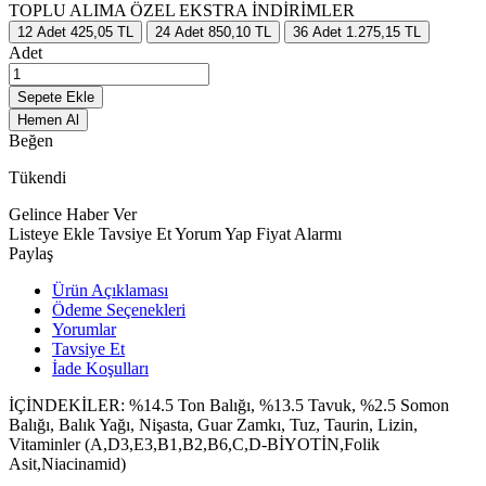
TOPLU ALIMA ÖZEL EKSTRA İNDİRİMLER
12
Adet
425,05 TL
24
Adet
850,10 TL
36
Adet
1.275,15 TL
Adet
Sepete Ekle
Hemen Al
Beğen
Tükendi
Gelince Haber Ver
Listeye Ekle
Tavsiye Et
Yorum Yap
Fiyat Alarmı
Paylaş
Ürün Açıklaması
Ödeme Seçenekleri
Yorumlar
Tavsiye Et
İade Koşulları
İÇİNDEKİLER: %14.5 Ton Balığı, %13.5 Tavuk, %2.5 Somon
Balığı, Balık Yağı, Nişasta, Guar Zamkı, Tuz, Taurin, Lizin,
Vitaminler (A,D3,E3,B1,B2,B6,C,D-BİYOTİN,Folik
Asit,Niacinamid)