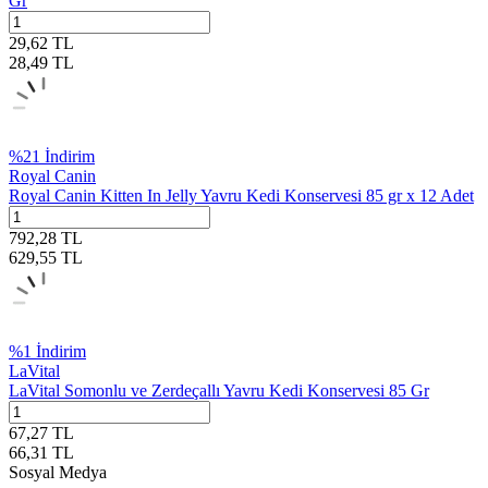
Gr
29,62
TL
28,49
TL
%
21
İndirim
Royal Canin
Royal Canin Kitten In Jelly Yavru Kedi Konservesi 85 gr x 12 Adet
792,28
TL
629,55
TL
%
1
İndirim
LaVital
LaVital Somonlu ve Zerdeçallı Yavru Kedi Konservesi 85 Gr
67,27
TL
66,31
TL
Sosyal Medya