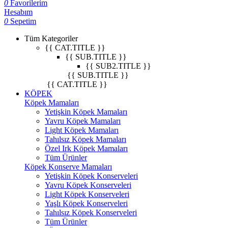
0
Favorilerim
Hesabım
0
Sepetim
Tüm Kategoriler
{{ CAT.TITLE }}
{{ SUB.TITLE }}
{{ SUB2.TITLE }}
{{ SUB.TITLE }}
{{ CAT.TITLE }}
KÖPEK
Köpek Mamaları
Yetişkin Köpek Mamaları
Yavru Köpek Mamaları
Light Köpek Mamaları
Tahılsız Köpek Mamaları
Özel Irk Köpek Mamaları
Tüm Ürünler
Köpek Konserve Mamaları
Yetişkin Köpek Konserveleri
Yavru Köpek Konserveleri
Light Köpek Konserveleri
Yaşlı Köpek Konserveleri
Tahılsız Köpek Konserveleri
Tüm Ürünler