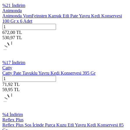
%
21
İndirim
Animonda
Animonda VomFeinsten Karışık Etli Pate Yavru Kedi Konservesi
100 Gr x 6 Adet
672,00
TL
530,97
TL
%
17
İndirim
Catty
Catty Pate Tavuklu Yavru Kedi Konservesi 395 Gr
71,92
TL
59,95
TL
%
4
İndirim
Reflex Plus
Reflex Plus Sos İçinde Parça Kuzu Etli Yavru Kedi Konservesi 85