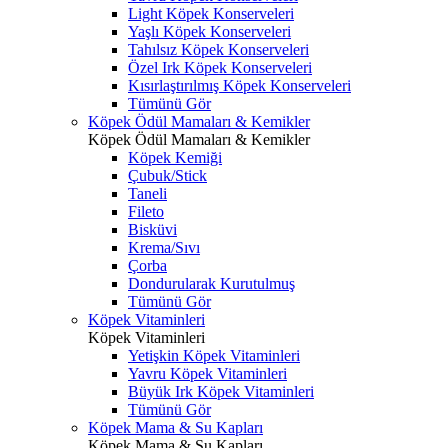
Light Köpek Konserveleri
Yaşlı Köpek Konserveleri
Tahılsız Köpek Konserveleri
Özel Irk Köpek Konserveleri
Kısırlaştırılmış Köpek Konserveleri
Tümünü Gör
Köpek Ödül Mamaları & Kemikler
Köpek Ödül Mamaları & Kemikler
Köpek Kemiği
Çubuk/Stick
Taneli
Fileto
Bisküvi
Krema/Sıvı
Çorba
Dondurularak Kurutulmuş
Tümünü Gör
Köpek Vitaminleri
Köpek Vitaminleri
Yetişkin Köpek Vitaminleri
Yavru Köpek Vitaminleri
Büyük Irk Köpek Vitaminleri
Tümünü Gör
Köpek Mama & Su Kapları
Köpek Mama & Su Kapları