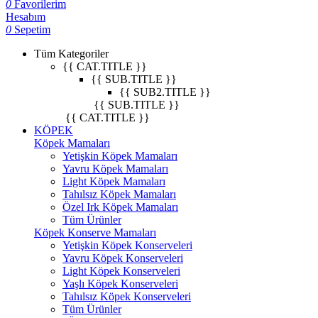
0
Favorilerim
Hesabım
0
Sepetim
Tüm Kategoriler
{{ CAT.TITLE }}
{{ SUB.TITLE }}
{{ SUB2.TITLE }}
{{ SUB.TITLE }}
{{ CAT.TITLE }}
KÖPEK
Köpek Mamaları
Yetişkin Köpek Mamaları
Yavru Köpek Mamaları
Light Köpek Mamaları
Tahılsız Köpek Mamaları
Özel Irk Köpek Mamaları
Tüm Ürünler
Köpek Konserve Mamaları
Yetişkin Köpek Konserveleri
Yavru Köpek Konserveleri
Light Köpek Konserveleri
Yaşlı Köpek Konserveleri
Tahılsız Köpek Konserveleri
Tüm Ürünler