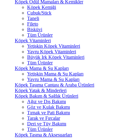
Köpek Ödül Mamaları & Kemikler
Köpek Kemiği
Çubuk/Stick
Taneli
Fileto
Bisküvi
Tüm Ürünler
Köpek Vitaminleri
Yetişkin Köpek Vitaminleri
Yavru Köpek Vitaminleri
Büyük Irk Köpek Vitaminleri
Tüm Ürünler
Köpek Mama & Su Kapları
Yetişkin Mama & Su Kapları
Yavru Mama & Su Kapları
Köpek Taşıma Çantası & Araba Ürünleri
Köpek Yatak & Minderleri
Köpek Bakım & Sağlık Ürünleri
Ağız ve Dış Bakımı
Göz ve Kulak Bakımı
Tırnak ve Pati Bakımı
Tarak ve Fırçalar
Deri ve Tüy Bakımı
Tüm Ürünler
Köpek Tasma & Aksesuarları