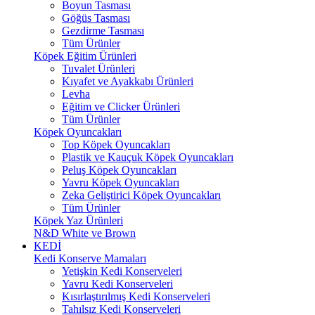
Boyun Tasması
Göğüs Tasması
Gezdirme Tasması
Tüm Ürünler
Köpek Eğitim Ürünleri
Tuvalet Ürünleri
Kıyafet ve Ayakkabı Ürünleri
Levha
Eğitim ve Clicker Ürünleri
Tüm Ürünler
Köpek Oyuncakları
Top Köpek Oyuncakları
Plastik ve Kauçuk Köpek Oyuncakları
Peluş Köpek Oyuncakları
Yavru Köpek Oyuncakları
Zeka Geliştirici Köpek Oyuncakları
Tüm Ürünler
Köpek Yaz Ürünleri
N&D White ve Brown
KEDİ
Kedi Konserve Mamaları
Yetişkin Kedi Konserveleri
Yavru Kedi Konserveleri
Kısırlaştırılmış Kedi Konserveleri
Tahılsız Kedi Konserveleri