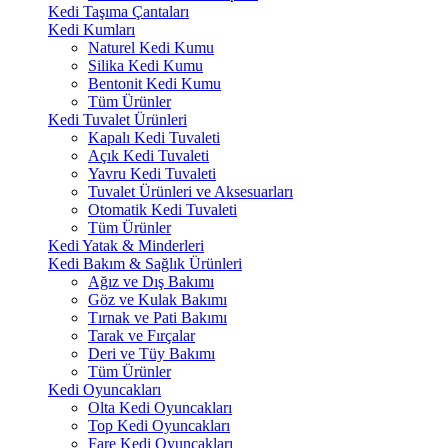
Kedi Taşıma Çantaları
Kedi Kumları
Naturel Kedi Kumu
Silika Kedi Kumu
Bentonit Kedi Kumu
Tüm Ürünler
Kedi Tuvalet Ürünleri
Kapalı Kedi Tuvaleti
Açık Kedi Tuvaleti
Yavru Kedi Tuvaleti
Tuvalet Ürünleri ve Aksesuarları
Otomatik Kedi Tuvaleti
Tüm Ürünler
Kedi Yatak & Minderleri
Kedi Bakım & Sağlık Ürünleri
Ağız ve Dış Bakımı
Göz ve Kulak Bakımı
Tırnak ve Pati Bakımı
Tarak ve Fırçalar
Deri ve Tüy Bakımı
Tüm Ürünler
Kedi Oyuncakları
Olta Kedi Oyuncakları
Top Kedi Oyuncakları
Fare Kedi Oyuncakları