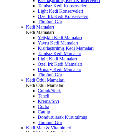
Kısırlaştırılmış Kedi Konserveleri
Tahılsız Kedi Konserveleri
Light Kedi Konserveleri
Özel Irk Kedi Konserveleri
Tümünü Gör
Kedi Mamaları
Kedi Mamaları
Yetişkin Kedi Mamaları
Yavru Kedi Mamaları
Kısırlaştırılmış Kedi Mamaları
Tahılsız Kedi Mamaları
Light Kedi Mamaları
Özel Irk Kedi Mamaları
Urinary Kedi Mamaları
Tümünü Gör
Kedi Ödül Mamaları
Kedi Ödül Mamaları
Çubuk/Stick
Taneli
Krema/Sıvı
Çorba
Catnip
Dondurularak Kurutulmuş
Tümünü Gör
Kedi Malt & Vitaminleri