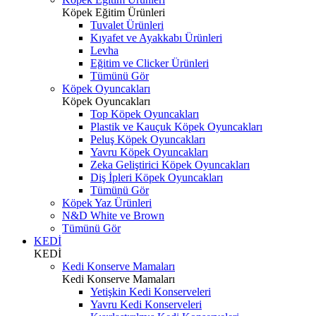
Köpek Eğitim Ürünleri
Tuvalet Ürünleri
Kıyafet ve Ayakkabı Ürünleri
Levha
Eğitim ve Clicker Ürünleri
Tümünü Gör
Köpek Oyuncakları
Köpek Oyuncakları
Top Köpek Oyuncakları
Plastik ve Kauçuk Köpek Oyuncakları
Peluş Köpek Oyuncakları
Yavru Köpek Oyuncakları
Zeka Geliştirici Köpek Oyuncakları
Diş İpleri Köpek Oyuncakları
Tümünü Gör
Köpek Yaz Ürünleri
N&D White ve Brown
Tümünü Gör
KEDİ
KEDİ
Kedi Konserve Mamaları
Kedi Konserve Mamaları
Yetişkin Kedi Konserveleri
Yavru Kedi Konserveleri