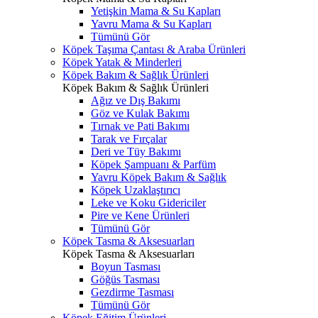
Yetişkin Mama & Su Kapları
Yavru Mama & Su Kapları
Tümünü Gör
Köpek Taşıma Çantası & Araba Ürünleri
Köpek Yatak & Minderleri
Köpek Bakım & Sağlık Ürünleri
Köpek Bakım & Sağlık Ürünleri
Ağız ve Dış Bakımı
Göz ve Kulak Bakımı
Tırnak ve Pati Bakımı
Tarak ve Fırçalar
Deri ve Tüy Bakımı
Köpek Şampuanı & Parfüm
Yavru Köpek Bakım & Sağlık
Köpek Uzaklaştırıcı
Leke ve Koku Gidericiler
Pire ve Kene Ürünleri
Tümünü Gör
Köpek Tasma & Aksesuarları
Köpek Tasma & Aksesuarları
Boyun Tasması
Göğüs Tasması
Gezdirme Tasması
Tümünü Gör
Köpek Eğitim Ürünleri