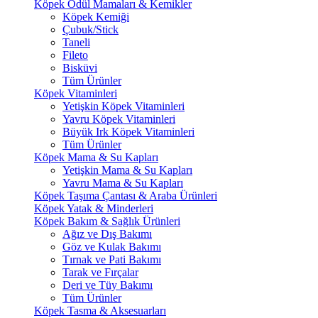
Köpek Ödül Mamaları & Kemikler
Köpek Kemiği
Çubuk/Stick
Taneli
Fileto
Bisküvi
Tüm Ürünler
Köpek Vitaminleri
Yetişkin Köpek Vitaminleri
Yavru Köpek Vitaminleri
Büyük Irk Köpek Vitaminleri
Tüm Ürünler
Köpek Mama & Su Kapları
Yetişkin Mama & Su Kapları
Yavru Mama & Su Kapları
Köpek Taşıma Çantası & Araba Ürünleri
Köpek Yatak & Minderleri
Köpek Bakım & Sağlık Ürünleri
Ağız ve Dış Bakımı
Göz ve Kulak Bakımı
Tırnak ve Pati Bakımı
Tarak ve Fırçalar
Deri ve Tüy Bakımı
Tüm Ürünler
Köpek Tasma & Aksesuarları