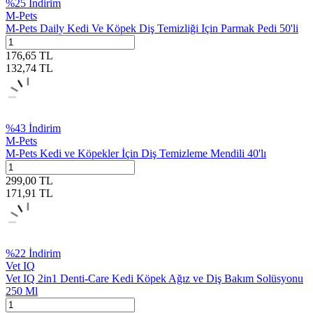
%
25
İndirim
M-Pets
M-Pets Daily Kedi Ve Köpek Diş Temizliği Için Parmak Pedi 50'li
176,65
TL
132,74
TL
%
43
İndirim
M-Pets
M-Pets Kedi ve Köpekler İçin Diş Temizleme Mendili 40'lı
299,00
TL
171,91
TL
%
22
İndirim
Vet IQ
Vet IQ 2in1 Denti-Care Kedi Köpek Ağız ve Diş Bakım Solüsyonu
250 Ml