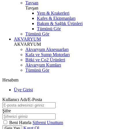
Tavşan
Tavşan
Yem & Krakerleri
Kafes & Ekipmanları
Bakım & Sağlık Ürünleri
Tümünü Gör
Tümünü Gör
AKVARYUM
AKVARYUM
Akvaryum Aksesuarları
Kafa ve Sump Motorları
Bitki ve Co2 Ürünleri
Akvaryum Kumları
Tümünü Gör
Hesabım
Üye Girişi
Kullanıcı Adı/E-Posta
Şifre
Beni Hatırla
Şifremi Unuttum
Kayıt Ol
Giriş Yap