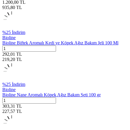
1.200,00
TL
935,80
TL
%
25
İndirim
Bioline
Bioline Biftek Aromalı Kedi ve Köpek Ağız Bakım Jeli 100 Ml
292,01
TL
219,20
TL
%
25
İndirim
Bioline
Bioline Nane Aromalı Köpek Ağız Bakım Seti 100 gr
303,31
TL
227,57
TL