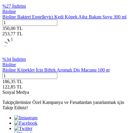
%
27
İndirim
Bioline
Bioline Bakteri Engelleyici Kedi Köpek Ağız Bakım Suyu 300 ml
350,00
TL
253,77
TL
%
34
İndirim
Bioline
Bioline Köpekler İçin Biftek Aromalı Diş Macunu 100 gr
186,35
TL
122,85
TL
Sosyal Medya
Takipçilerimize Özel Kampanya ve Fırsatlardan yararlanmak için
Takip Ediniz!