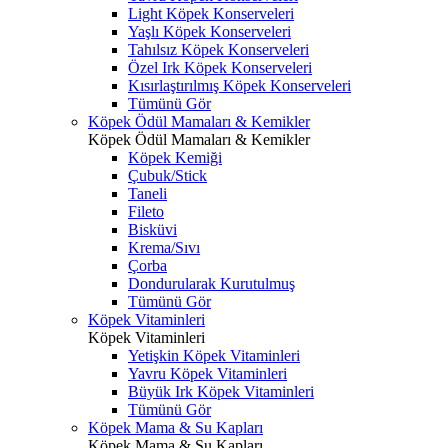
Light Köpek Konserveleri
Yaşlı Köpek Konserveleri
Tahılsız Köpek Konserveleri
Özel Irk Köpek Konserveleri
Kısırlaştırılmış Köpek Konserveleri
Tümünü Gör
Köpek Ödül Mamaları & Kemikler
Köpek Ödül Mamaları & Kemikler
Köpek Kemiği
Çubuk/Stick
Taneli
Fileto
Bisküvi
Krema/Sıvı
Çorba
Dondurularak Kurutulmuş
Tümünü Gör
Köpek Vitaminleri
Köpek Vitaminleri
Yetişkin Köpek Vitaminleri
Yavru Köpek Vitaminleri
Büyük Irk Köpek Vitaminleri
Tümünü Gör
Köpek Mama & Su Kapları
Köpek Mama & Su Kapları