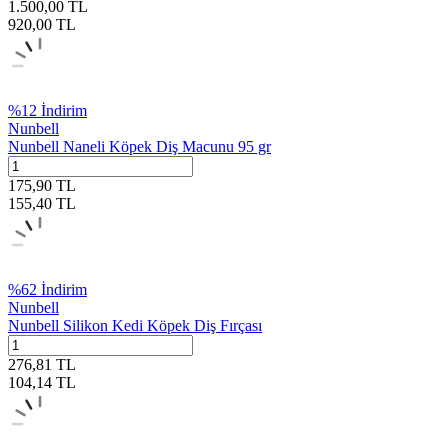
1.500,00
TL
920,00
TL
%
12
İndirim
Nunbell
Nunbell Naneli Köpek Diş Macunu 95 gr
175,90
TL
155,40
TL
%
62
İndirim
Nunbell
Nunbell Silikon Kedi Köpek Diş Fırçası
276,81
TL
104,14
TL