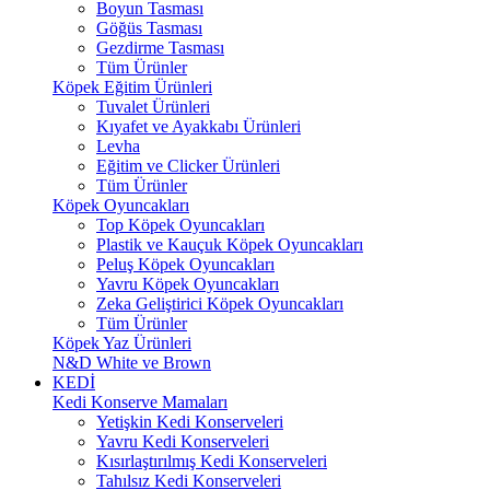
Boyun Tasması
Göğüs Tasması
Gezdirme Tasması
Tüm Ürünler
Köpek Eğitim Ürünleri
Tuvalet Ürünleri
Kıyafet ve Ayakkabı Ürünleri
Levha
Eğitim ve Clicker Ürünleri
Tüm Ürünler
Köpek Oyuncakları
Top Köpek Oyuncakları
Plastik ve Kauçuk Köpek Oyuncakları
Peluş Köpek Oyuncakları
Yavru Köpek Oyuncakları
Zeka Geliştirici Köpek Oyuncakları
Tüm Ürünler
Köpek Yaz Ürünleri
N&D White ve Brown
KEDİ
Kedi Konserve Mamaları
Yetişkin Kedi Konserveleri
Yavru Kedi Konserveleri
Kısırlaştırılmış Kedi Konserveleri
Tahılsız Kedi Konserveleri