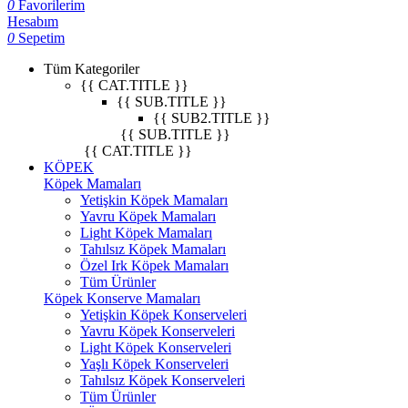
0
Favorilerim
Hesabım
0
Sepetim
Tüm Kategoriler
{{ CAT.TITLE }}
{{ SUB.TITLE }}
{{ SUB2.TITLE }}
{{ SUB.TITLE }}
{{ CAT.TITLE }}
KÖPEK
Köpek Mamaları
Yetişkin Köpek Mamaları
Yavru Köpek Mamaları
Light Köpek Mamaları
Tahılsız Köpek Mamaları
Özel Irk Köpek Mamaları
Tüm Ürünler
Köpek Konserve Mamaları
Yetişkin Köpek Konserveleri
Yavru Köpek Konserveleri
Light Köpek Konserveleri
Yaşlı Köpek Konserveleri
Tahılsız Köpek Konserveleri
Tüm Ürünler