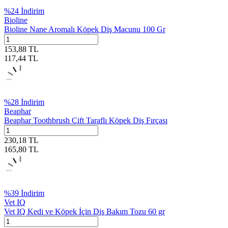
%
24
İndirim
Bioline
Bioline Nane Aromalı Köpek Diş Macunu 100 Gr
153,88
TL
117,44
TL
%
28
İndirim
Beaphar
Beaphar Toothbrush Çift Taraflı Köpek Diş Fırçası
230,18
TL
165,80
TL
%
39
İndirim
Vet IQ
Vet IQ Kedi ve Köpek İçin Diş Bakım Tozu 60 gr