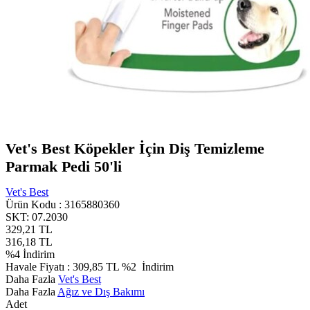
Vet's Best Köpekler İçin Diş Temizleme
Parmak Pedi 50'li
Vet's Best
Ürün Kodu :
3165880360
SKT: 07.2030
329,21
TL
316,18
TL
%
4
İndirim
Havale Fiyatı :
309,85
TL
%2
İndirim
Daha Fazla
Vet's Best
Daha Fazla
Ağız ve Dış Bakımı
Adet