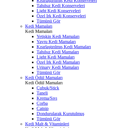
Kısırlaştırılmış Kedi Konserveleri
Tahılsız Kedi Konserveleri
Light Kedi Konserveleri
Özel Irk Kedi Konserveleri
Tümünü Gör
Kedi Mamaları
Kedi Mamaları
Yetişkin Kedi Mamaları
Yavru Kedi Mamaları
Kısırlaştırılmış Kedi Mamaları
Tahılsız Kedi Mamaları
Light Kedi Mamaları
Özel Irk Kedi Mamaları
Urinary Kedi Mamaları
Tümünü Gör
Kedi Ödül Mamaları
Kedi Ödül Mamaları
Çubuk/Stick
Taneli
Krema/Sıvı
Çorba
Catnip
Dondurularak Kurutulmuş
Tümünü Gör
Kedi Malt & Vitaminleri