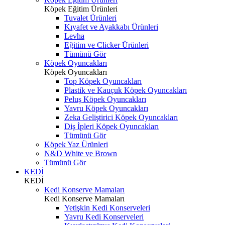
Köpek Eğitim Ürünleri
Tuvalet Ürünleri
Kıyafet ve Ayakkabı Ürünleri
Levha
Eğitim ve Clicker Ürünleri
Tümünü Gör
Köpek Oyuncakları
Köpek Oyuncakları
Top Köpek Oyuncakları
Plastik ve Kauçuk Köpek Oyuncakları
Peluş Köpek Oyuncakları
Yavru Köpek Oyuncakları
Zeka Geliştirici Köpek Oyuncakları
Diş İpleri Köpek Oyuncakları
Tümünü Gör
Köpek Yaz Ürünleri
N&D White ve Brown
Tümünü Gör
KEDİ
KEDİ
Kedi Konserve Mamaları
Kedi Konserve Mamaları
Yetişkin Kedi Konserveleri
Yavru Kedi Konserveleri