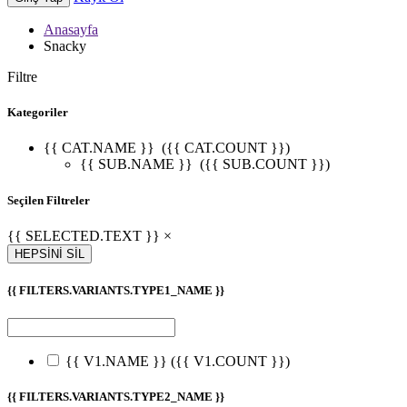
Anasayfa
Snacky
Filtre
Kategoriler
{{ CAT.NAME }}
({{ CAT.COUNT }})
{{ SUB.NAME }}
({{ SUB.COUNT }})
Seçilen Filtreler
{{ SELECTED.TEXT }} ×
HEPSİNİ SİL
{{ FILTERS.VARIANTS.TYPE1_NAME }}
{{ V1.NAME }}
({{ V1.COUNT }})
{{ FILTERS.VARIANTS.TYPE2_NAME }}