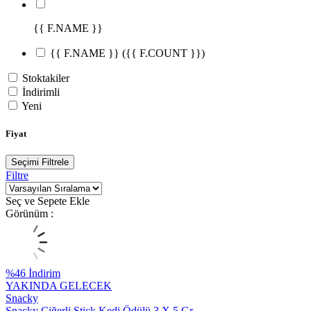
{{ F.NAME }}
{{ F.NAME }}
({{ F.COUNT }})
Stoktakiler
İndirimli
Yeni
Fiyat
Seçimi Filtrele
Filtre
Seç ve Sepete Ekle
Görünüm :
%
46
İndirim
YAKINDA GELECEK
Snacky
Snacky Ciğerli Stick Kedi Ödülü 3 X 5 Gr