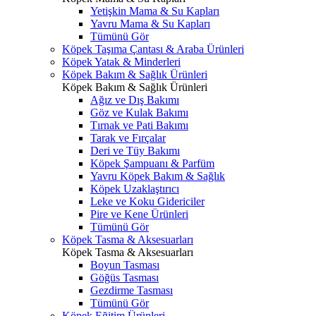
Yetişkin Mama & Su Kapları
Yavru Mama & Su Kapları
Tümünü Gör
Köpek Taşıma Çantası & Araba Ürünleri
Köpek Yatak & Minderleri
Köpek Bakım & Sağlık Ürünleri
Köpek Bakım & Sağlık Ürünleri
Ağız ve Dış Bakımı
Göz ve Kulak Bakımı
Tırnak ve Pati Bakımı
Tarak ve Fırçalar
Deri ve Tüy Bakımı
Köpek Şampuanı & Parfüm
Yavru Köpek Bakım & Sağlık
Köpek Uzaklaştırıcı
Leke ve Koku Gidericiler
Pire ve Kene Ürünleri
Tümünü Gör
Köpek Tasma & Aksesuarları
Köpek Tasma & Aksesuarları
Boyun Tasması
Göğüs Tasması
Gezdirme Tasması
Tümünü Gör
Köpek Eğitim Ürünleri