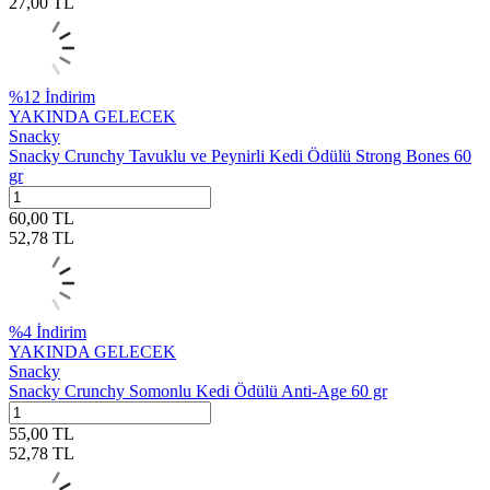
27,00
TL
%
12
İndirim
YAKINDA GELECEK
Snacky
Snacky Crunchy Tavuklu ve Peynirli Kedi Ödülü Strong Bones 60
gr
60,00
TL
52,78
TL
%
4
İndirim
YAKINDA GELECEK
Snacky
Snacky Crunchy Somonlu Kedi Ödülü Anti-Age 60 gr
55,00
TL
52,78
TL