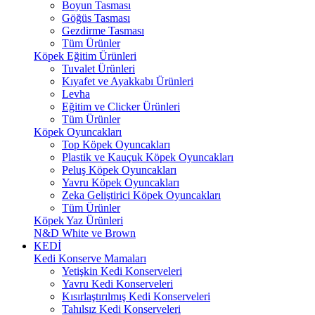
Boyun Tasması
Göğüs Tasması
Gezdirme Tasması
Tüm Ürünler
Köpek Eğitim Ürünleri
Tuvalet Ürünleri
Kıyafet ve Ayakkabı Ürünleri
Levha
Eğitim ve Clicker Ürünleri
Tüm Ürünler
Köpek Oyuncakları
Top Köpek Oyuncakları
Plastik ve Kauçuk Köpek Oyuncakları
Peluş Köpek Oyuncakları
Yavru Köpek Oyuncakları
Zeka Geliştirici Köpek Oyuncakları
Tüm Ürünler
Köpek Yaz Ürünleri
N&D White ve Brown
KEDİ
Kedi Konserve Mamaları
Yetişkin Kedi Konserveleri
Yavru Kedi Konserveleri
Kısırlaştırılmış Kedi Konserveleri
Tahılsız Kedi Konserveleri