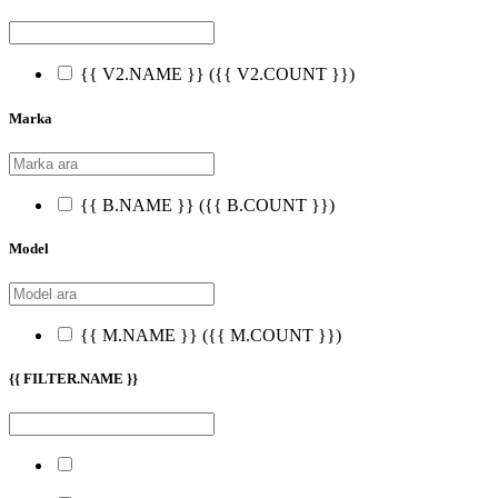
{{ V2.NAME }}
({{ V2.COUNT }})
Marka
{{ B.NAME }}
({{ B.COUNT }})
Model
{{ M.NAME }}
({{ M.COUNT }})
{{ FILTER.NAME }}