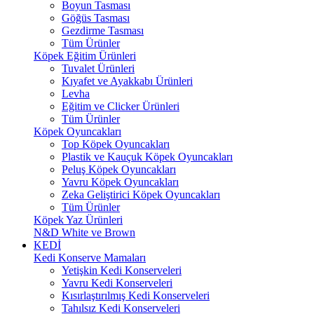
Boyun Tasması
Göğüs Tasması
Gezdirme Tasması
Tüm Ürünler
Köpek Eğitim Ürünleri
Tuvalet Ürünleri
Kıyafet ve Ayakkabı Ürünleri
Levha
Eğitim ve Clicker Ürünleri
Tüm Ürünler
Köpek Oyuncakları
Top Köpek Oyuncakları
Plastik ve Kauçuk Köpek Oyuncakları
Peluş Köpek Oyuncakları
Yavru Köpek Oyuncakları
Zeka Geliştirici Köpek Oyuncakları
Tüm Ürünler
Köpek Yaz Ürünleri
N&D White ve Brown
KEDİ
Kedi Konserve Mamaları
Yetişkin Kedi Konserveleri
Yavru Kedi Konserveleri
Kısırlaştırılmış Kedi Konserveleri
Tahılsız Kedi Konserveleri