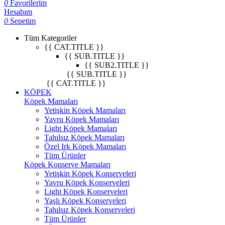
0
Favorilerim
Hesabım
0
Sepetim
Tüm Kategoriler
{{ CAT.TITLE }}
{{ SUB.TITLE }}
{{ SUB2.TITLE }}
{{ SUB.TITLE }}
{{ CAT.TITLE }}
KÖPEK
Köpek Mamaları
Yetişkin Köpek Mamaları
Yavru Köpek Mamaları
Light Köpek Mamaları
Tahılsız Köpek Mamaları
Özel Irk Köpek Mamaları
Tüm Ürünler
Köpek Konserve Mamaları
Yetişkin Köpek Konserveleri
Yavru Köpek Konserveleri
Light Köpek Konserveleri
Yaşlı Köpek Konserveleri
Tahılsız Köpek Konserveleri
Tüm Ürünler