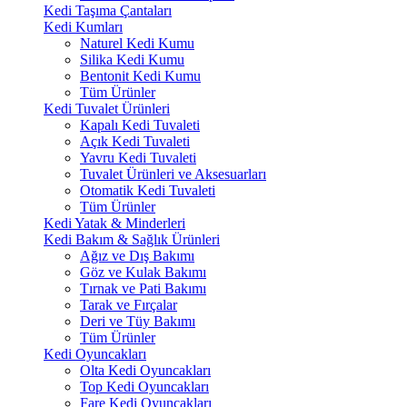
Kedi Taşıma Çantaları
Kedi Kumları
Naturel Kedi Kumu
Silika Kedi Kumu
Bentonit Kedi Kumu
Tüm Ürünler
Kedi Tuvalet Ürünleri
Kapalı Kedi Tuvaleti
Açık Kedi Tuvaleti
Yavru Kedi Tuvaleti
Tuvalet Ürünleri ve Aksesuarları
Otomatik Kedi Tuvaleti
Tüm Ürünler
Kedi Yatak & Minderleri
Kedi Bakım & Sağlık Ürünleri
Ağız ve Dış Bakımı
Göz ve Kulak Bakımı
Tırnak ve Pati Bakımı
Tarak ve Fırçalar
Deri ve Tüy Bakımı
Tüm Ürünler
Kedi Oyuncakları
Olta Kedi Oyuncakları
Top Kedi Oyuncakları
Fare Kedi Oyuncakları