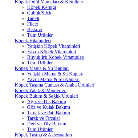
Köpek Ödül Mamaları & Kemikler
Köpek Kemiği
Çubuk/Stick
Taneli
Fileto
Bisküvi
Tüm Ürünler
Köpek Vitaminleri
Yetişkin Köpek Vitaminleri
Yavru Köpek Vitaminleri
Büyük Irk Köpek Vitaminleri
Tüm Ürünler
Köpek Mama & Su Kapları
Yetişkin Mama & Su Kapları
Yavru Mama & Su Kapları
Köpek Taşıma Çantası & Araba Ürünleri
Köpek Yatak & Minderleri
Köpek Bakım & Sağlık Ürünleri
Ağız ve Dış Bakımı
Göz ve Kulak Bakımı
Tırnak ve Pati Bakımı
Tarak ve Fırçalar
Deri ve Tüy Bakımı
Tüm Ürünler
Köpek Tasma & Aksesuarları