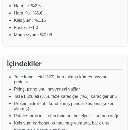
Ham Lif: %2,5
Ham Kül: %6,6
Kalsiyum: %1,15
Fosfor: %1,0
Magnezyum: %0,08
İçindekiler
Taze kanatlı eti (%20), kurutulmuş kümes hayvanı
proteini
Pirinç, pirinç unu, hayvansal yağlar
Taze kuzu eti (%5), taze karaciğer (%5), karaciğer unu
Protein hidrolizatı, kurutulmuş pancar küspesi (şekeri
alınmış)
Patates proteini, keten tohumu, bezelye lifi, somon yağı
Kalsiyum karbonat, kurutulmuş yumurta, balık unu