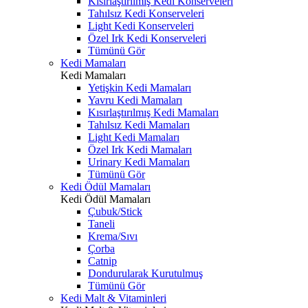
Kısırlaştırılmış Kedi Konserveleri
Tahılsız Kedi Konserveleri
Light Kedi Konserveleri
Özel Irk Kedi Konserveleri
Tümünü Gör
Kedi Mamaları
Kedi Mamaları
Yetişkin Kedi Mamaları
Yavru Kedi Mamaları
Kısırlaştırılmış Kedi Mamaları
Tahılsız Kedi Mamaları
Light Kedi Mamaları
Özel Irk Kedi Mamaları
Urinary Kedi Mamaları
Tümünü Gör
Kedi Ödül Mamaları
Kedi Ödül Mamaları
Çubuk/Stick
Taneli
Krema/Sıvı
Çorba
Catnip
Dondurularak Kurutulmuş
Tümünü Gör
Kedi Malt & Vitaminleri