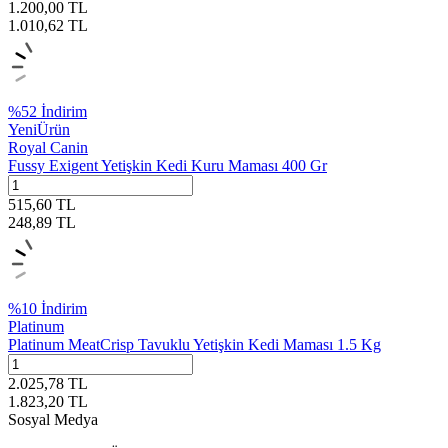
1.200,00
TL
1.010,62
TL
%
52
İndirim
Yeni
Ürün
Royal Canin
Fussy Exigent Yetişkin Kedi Kuru Maması 400 Gr
515,60
TL
248,89
TL
%
10
İndirim
Platinum
Platinum MeatCrisp Tavuklu Yetişkin Kedi Maması 1.5 Kg
2.025,78
TL
1.823,20
TL
Sosyal Medya