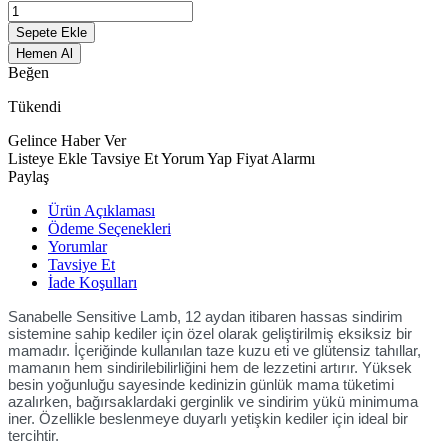
Sepete Ekle
Hemen Al
Beğen
Tükendi
Gelince Haber Ver
Listeye Ekle
Tavsiye Et
Yorum Yap
Fiyat Alarmı
Paylaş
Ürün Açıklaması
Ödeme Seçenekleri
Yorumlar
Tavsiye Et
İade Koşulları
Sanabelle Sensitive Lamb, 12 aydan itibaren hassas sindirim
sistemine sahip kediler için özel olarak geliştirilmiş eksiksiz bir
mamadır. İçeriğinde kullanılan taze kuzu eti ve glütensiz tahıllar,
mamanın hem sindirilebilirliğini hem de lezzetini artırır. Yüksek
besin yoğunluğu sayesinde kedinizin günlük mama tüketimi
azalırken, bağırsaklardaki gerginlik ve sindirim yükü minimuma
iner. Özellikle beslenmeye duyarlı yetişkin kediler için ideal bir
tercihtir.