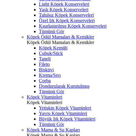
Light Köpek Konserveleri
Yaşlı Köpek Konserveleri
Tahılsız Köpek Konserveleri
Özel Irk Köpek Konserveleri
Kısırlaştırılmış Köpek Konserveleri
Tümünü Gör
Köpek Ödül Mamaları & Kemikler
Köpek Ödül Mamaları & Kemikler
Köpek Kemiği
Çubuk/Stick
Taneli
Fileto
Bisküvi
Krema/Sıvı
Çorba
Dondurularak Kurutulmuş
Tümünü Gör
Köpek Vitaminleri
Köpek Vitaminleri
Yetişkin Köpek Vitaminleri
Yavru Köpek Vitaminleri
Büyük Irk Köpek Vitaminleri
Tümünü Gör
Köpek Mama & Su Kapları
Köpek Mama & Su Kapları