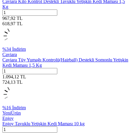
Caviara Kilo Kontrol Destekli Tavuklu Yetişkin Kedi Maması 1,5
Kg
967,92
TL
618,97
TL
%
34
İndirim
Caviara
Caviara Tüy Yumağı Kontrolü(Hairball) Destekli Somonlu Yetişkin
Kedi Maması 1,5 Kg
1.094,12
TL
724,13
TL
%
16
İndirim
Yeni
Ürün
Enjoy
Enjoy Tavuklu Yetişkin Kedi Maması 10 kg