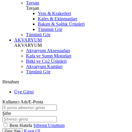
Tavşan
Tavşan
Yem & Krakerleri
Kafes & Ekipmanları
Bakım & Sağlık Ürünleri
Tümünü Gör
Tümünü Gör
AKVARYUM
AKVARYUM
Akvaryum Aksesuarları
Kafa ve Sump Motorları
Bitki ve Co2 Ürünleri
Akvaryum Kumları
Tümünü Gör
Hesabım
Üye Girişi
Kullanıcı Adı/E-Posta
Şifre
Beni Hatırla
Şifremi Unuttum
Kayıt Ol
Giriş Yap