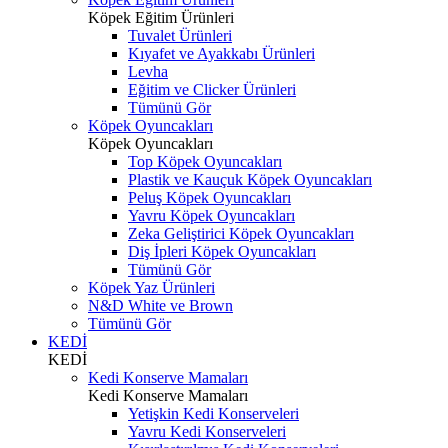
Köpek Eğitim Ürünleri
Tuvalet Ürünleri
Kıyafet ve Ayakkabı Ürünleri
Levha
Eğitim ve Clicker Ürünleri
Tümünü Gör
Köpek Oyuncakları
Köpek Oyuncakları
Top Köpek Oyuncakları
Plastik ve Kauçuk Köpek Oyuncakları
Peluş Köpek Oyuncakları
Yavru Köpek Oyuncakları
Zeka Geliştirici Köpek Oyuncakları
Diş İpleri Köpek Oyuncakları
Tümünü Gör
Köpek Yaz Ürünleri
N&D White ve Brown
Tümünü Gör
KEDİ
KEDİ
Kedi Konserve Mamaları
Kedi Konserve Mamaları
Yetişkin Kedi Konserveleri
Yavru Kedi Konserveleri