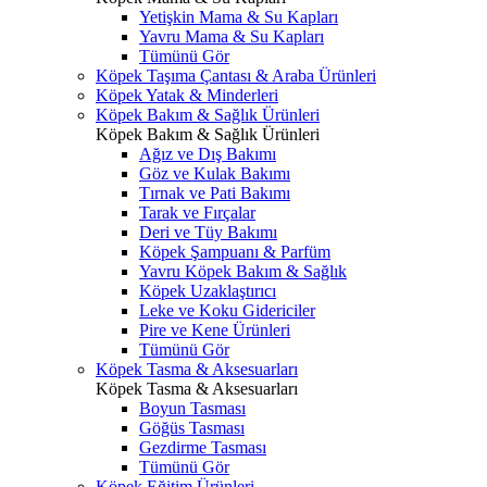
Yetişkin Mama & Su Kapları
Yavru Mama & Su Kapları
Tümünü Gör
Köpek Taşıma Çantası & Araba Ürünleri
Köpek Yatak & Minderleri
Köpek Bakım & Sağlık Ürünleri
Köpek Bakım & Sağlık Ürünleri
Ağız ve Dış Bakımı
Göz ve Kulak Bakımı
Tırnak ve Pati Bakımı
Tarak ve Fırçalar
Deri ve Tüy Bakımı
Köpek Şampuanı & Parfüm
Yavru Köpek Bakım & Sağlık
Köpek Uzaklaştırıcı
Leke ve Koku Gidericiler
Pire ve Kene Ürünleri
Tümünü Gör
Köpek Tasma & Aksesuarları
Köpek Tasma & Aksesuarları
Boyun Tasması
Göğüs Tasması
Gezdirme Tasması
Tümünü Gör
Köpek Eğitim Ürünleri