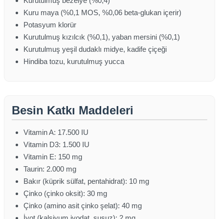
Kurutulmuş bezelye (%0,4)
Kuru maya (%0,1 MOS, %0,06 beta-glukan içerir)
Potasyum klorür
Kurutulmuş kızılcık (%0,1), yaban mersini (%0,1)
Kurutulmuş yeşil dudaklı midye, kadife çiçeği
Hindiba tozu, kurutulmuş yucca
Besin Katkı Maddeleri
Vitamin A: 17.500 IU
Vitamin D3: 1.500 IU
Vitamin E: 150 mg
Taurin: 2.000 mg
Bakır (küprik sülfat, pentahidrat): 10 mg
Çinko (çinko oksit): 30 mg
Çinko (amino asit çinko şelat): 40 mg
İyot (kalsiyum iyodat, susuz): 2 mg