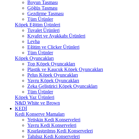
Boyun Tasması
Göğüs Tasması
Gezdirme Tasması
Tüm Ürünler
Köpek Eğitim Ürünleri
Tuvalet Ürünleri
Kıyafet ve Ayakkabı Ürünleri
Levha
Eğitim ve Clicker Ürünleri
Tüm Ürünler
Köpek Oyuncakları
Top Köpek Oyuncakları
Plastik ve Kauçuk Köpek Oyuncakları
Peluş Köpek Oyuncakları
Yavru Köpek Oyuncakları
Zeka Geliştirici Köpek Oyuncakları
Tüm Ürünler
Köpek Yaz Ürünleri
N&D White ve Brown
KEDİ
Kedi Konserve Mamaları
Yetişkin Kedi Konserveleri
Yavru Kedi Konserveleri
Kısırlaştırılmış Kedi Konserveleri
Tahılsız Kedi Konserveleri