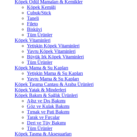
Köpek Ödül Mamaları & Kemikler
Köpek Kemiği
Çubuk/Stick
Taneli
Fileto
Bisküvi
Tüm Ürünler
Köpek Vitaminleri
Yetişkin Köpek Vitaminleri
Yavru Köpek Vitaminleri
Büyük Irk Köpek Vitaminleri
Tüm Ürünler
Köpek Mama & Su Kapları
Yetişkin Mama & Su Kapları
Yavru Mama & Su Kapları
Köpek Taşıma Çantası & Araba Ürünleri
Köpek Yatak & Minderleri
Köpek Bakım & Sağlık Ürünleri
Ağız ve Dış Bakımı
Göz ve Kulak Bakımı
Tırnak ve Pati Bakımı
Tarak ve Fırçalar
Deri ve Tüy Bakımı
Tüm Ürünler
Köpek Tasma & Aksesuarları