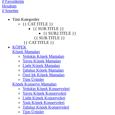
0
Favorilerim
Hesabım
0
Sepetim
Tüm Kategoriler
{{ CAT.TITLE }}
{{ SUB.TITLE }}
{{ SUB2.TITLE }}
{{ SUB.TITLE }}
{{ CAT.TITLE }}
KÖPEK
Köpek Mamaları
Yetişkin Köpek Mamaları
Yavru Köpek Mamaları
Light Köpek Mamaları
Tahılsız Köpek Mamaları
Özel Irk Köpek Mamaları
Tüm Ürünler
Köpek Konserve Mamaları
Yetişkin Köpek Konserveleri
Yavru Köpek Konserveleri
Light Köpek Konserveleri
Yaşlı Köpek Konserveleri
Tahılsız Köpek Konserveleri
Tüm Ürünler