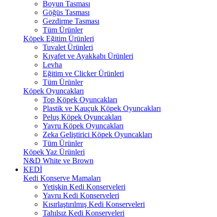
Boyun Tasması
Göğüs Tasması
Gezdirme Tasması
Tüm Ürünler
Köpek Eğitim Ürünleri
Tuvalet Ürünleri
Kıyafet ve Ayakkabı Ürünleri
Levha
Eğitim ve Clicker Ürünleri
Tüm Ürünler
Köpek Oyuncakları
Top Köpek Oyuncakları
Plastik ve Kauçuk Köpek Oyuncakları
Peluş Köpek Oyuncakları
Yavru Köpek Oyuncakları
Zeka Geliştirici Köpek Oyuncakları
Tüm Ürünler
Köpek Yaz Ürünleri
N&D White ve Brown
KEDİ
Kedi Konserve Mamaları
Yetişkin Kedi Konserveleri
Yavru Kedi Konserveleri
Kısırlaştırılmış Kedi Konserveleri
Tahılsız Kedi Konserveleri