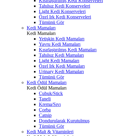
Kısırlaştırılmış Kedi Konserveleri
Tahılsız Kedi Konserveleri
Light Kedi Konserveleri
Özel Irk Kedi Konserveleri
Tümünü Gör
Kedi Mamaları
Kedi Mamaları
Yetişkin Kedi Mamaları
Yavru Kedi Mamaları
Kısırlaştırılmış Kedi Mamaları
Tahılsız Kedi Mamaları
Light Kedi Mamaları
Özel Irk Kedi Mamaları
Urinary Kedi Mamaları
Tümünü Gör
Kedi Ödül Mamaları
Kedi Ödül Mamaları
Çubuk/Stick
Taneli
Krema/Sıvı
Çorba
Catnip
Dondurularak Kurutulmuş
Tümünü Gör
Kedi Malt & Vitaminleri