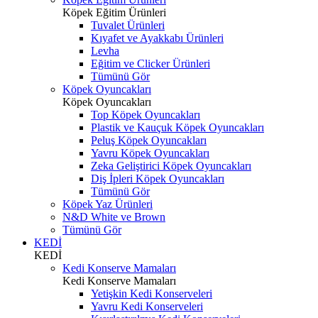
Köpek Eğitim Ürünleri
Tuvalet Ürünleri
Kıyafet ve Ayakkabı Ürünleri
Levha
Eğitim ve Clicker Ürünleri
Tümünü Gör
Köpek Oyuncakları
Köpek Oyuncakları
Top Köpek Oyuncakları
Plastik ve Kauçuk Köpek Oyuncakları
Peluş Köpek Oyuncakları
Yavru Köpek Oyuncakları
Zeka Geliştirici Köpek Oyuncakları
Diş İpleri Köpek Oyuncakları
Tümünü Gör
Köpek Yaz Ürünleri
N&D White ve Brown
Tümünü Gör
KEDİ
KEDİ
Kedi Konserve Mamaları
Kedi Konserve Mamaları
Yetişkin Kedi Konserveleri
Yavru Kedi Konserveleri