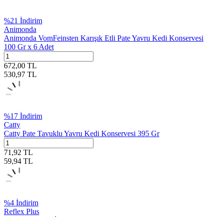
%
21
İndirim
Animonda
Animonda VomFeinsten Karışık Etli Pate Yavru Kedi Konservesi
100 Gr x 6 Adet
672,00
TL
530,97
TL
%
17
İndirim
Catty
Catty Pate Tavuklu Yavru Kedi Konservesi 395 Gr
71,92
TL
59,94
TL
%
4
İndirim
Reflex Plus