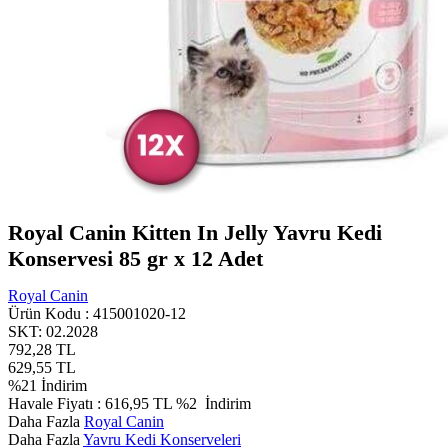
Royal Canin Kitten In Jelly Yavru Kedi
Konservesi 85 gr x 12 Adet
Royal Canin
Ürün Kodu :
415001020-12
SKT: 02.2028
792,28
TL
629,55
TL
%
21
İndirim
Havale Fiyatı :
616,95
TL
%2
İndirim
Daha Fazla
Royal Canin
Daha Fazla
Yavru Kedi Konserveleri