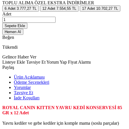
TOPLU ALIMA ÖZEL EKSTRA İNDİRİMLER
6
Adet
3.777,27 TL
12
Adet
7.554,55 TL
17
Adet
10.702,27 TL
Adet
Sepete Ekle
Hemen Al
Beğen
Tükendi
Gelince Haber Ver
Listeye Ekle
Tavsiye Et
Yorum Yap
Fiyat Alarmı
Paylaş
Ürün Açıklaması
Ödeme Seçenekleri
Yorumlar
Tavsiye Et
İade Koşulları
ROYAL CANIN KITTEN YAVRU KEDİ KONSERVESİ 85
GR x 12 Adet
Yavru kediler ve gebe kediler için komple mama (soslu parçalar)