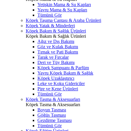
Yetişkin Mama & Su Kapları
Yavru Mama & Su Kapları
Tümünü Gör
Köpek Taşıma Çantası & Araba Ürünleri
Köpek Yatak & Minderleri
Köpek Bakım & Sağlık Ürünleri
Köpek Bakım & Sağlık Ürünleri
Ağız ve Dış Bakımı
Göz ve Kulak Bakımı
Tırnak ve Pati Bakımı
Tarak ve Fırçalar
Deri ve Tüy Bakımı
Köpek Şampuanı & Parfüm
Yavru Köpek Bakım & Sağlık
Köpek Uzaklaştırıcı
Leke ve Koku Gidericiler
Pire ve Kene Ürünleri
Tümünü Gör
Köpek Tasma & Aksesuarları
Köpek Tasma & Aksesuarları
Boyun Tasması
Göğüs Tasması
Gezdirme Tasması
Tümünü Gör
Köpek Eğitim Ürünleri