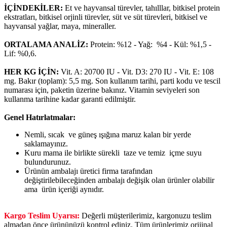
İÇİNDEKİLER:
Et ve hayvansal türevler, tahılllar, bitkisel protein
ekstratları, bitkisel orjinli türevler, süt ve süt türevleri, bitkisel ve
hayvansal yağlar, maya, mineraller.
ORTALAMA ANALİZ:
Protein: %12 - Yağ: %4 - Kül: %1,5 -
Lif: %0,6.
HER KG İÇİN:
Vit. A: 20700 IU - Vit. D3: 270 IU - Vit. E: 108
mg. Bakır (toplam): 5,5 mg. Son kullanım tarihi, parti kodu ve tescil
numarası için, paketin üzerine bakınız. Vitamin seviyeleri son
kullanma tarihine kadar garanti edilmiştir.
Genel Hatırlatmalar:
Nemli, sıcak ve güneş ışığına maruz kalan bir yerde
saklamayınız.
Kuru mama ile birlikte sürekli taze ve temiz içme suyu
bulundurunuz.
Ürünün ambalajı üretici firma tarafından
değiştirilebileceğinden ambalajı değişik olan ürünler olabilir
ama ürün içeriği aynıdır.
Kargo Teslim Uyarısı:
Değerli müşterilerimiz, kargonuzu teslim
almadan önce ürününüzü kontrol ediniz. Tüm ürünlerimiz orijinal