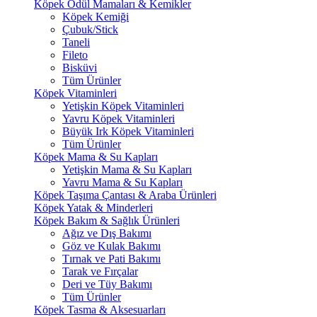
Köpek Ödül Mamaları & Kemikler
Köpek Kemiği
Çubuk/Stick
Taneli
Fileto
Bisküvi
Tüm Ürünler
Köpek Vitaminleri
Yetişkin Köpek Vitaminleri
Yavru Köpek Vitaminleri
Büyük Irk Köpek Vitaminleri
Tüm Ürünler
Köpek Mama & Su Kapları
Yetişkin Mama & Su Kapları
Yavru Mama & Su Kapları
Köpek Taşıma Çantası & Araba Ürünleri
Köpek Yatak & Minderleri
Köpek Bakım & Sağlık Ürünleri
Ağız ve Dış Bakımı
Göz ve Kulak Bakımı
Tırnak ve Pati Bakımı
Tarak ve Fırçalar
Deri ve Tüy Bakımı
Tüm Ürünler
Köpek Tasma & Aksesuarları