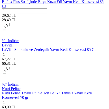
Reflex Plus Sos İçinde Parça Kuzu Etli Yavru Kedi Konservesi 85
Gr
29,62
TL
28,49
TL
%
1
İndirim
LaVital
LaVital Somonlu ve Zerdeçallı Yavru Kedi Konservesi 85 Gr
67,27
TL
66,31
TL
%
7
İndirim
Nutri Feline
Nutri Feline Tavuk Etli ve Ton Balıklı Tahılsız Yavru Kedi
Konservesi 70 gr
69,00
TL