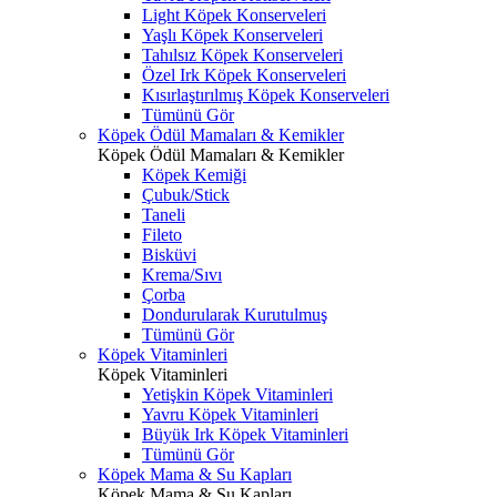
Light Köpek Konserveleri
Yaşlı Köpek Konserveleri
Tahılsız Köpek Konserveleri
Özel Irk Köpek Konserveleri
Kısırlaştırılmış Köpek Konserveleri
Tümünü Gör
Köpek Ödül Mamaları & Kemikler
Köpek Ödül Mamaları & Kemikler
Köpek Kemiği
Çubuk/Stick
Taneli
Fileto
Bisküvi
Krema/Sıvı
Çorba
Dondurularak Kurutulmuş
Tümünü Gör
Köpek Vitaminleri
Köpek Vitaminleri
Yetişkin Köpek Vitaminleri
Yavru Köpek Vitaminleri
Büyük Irk Köpek Vitaminleri
Tümünü Gör
Köpek Mama & Su Kapları
Köpek Mama & Su Kapları