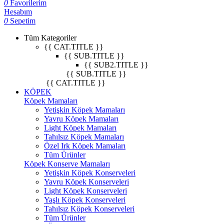
0
Favorilerim
Hesabım
0
Sepetim
Tüm Kategoriler
{{ CAT.TITLE }}
{{ SUB.TITLE }}
{{ SUB2.TITLE }}
{{ SUB.TITLE }}
{{ CAT.TITLE }}
KÖPEK
Köpek Mamaları
Yetişkin Köpek Mamaları
Yavru Köpek Mamaları
Light Köpek Mamaları
Tahılsız Köpek Mamaları
Özel Irk Köpek Mamaları
Tüm Ürünler
Köpek Konserve Mamaları
Yetişkin Köpek Konserveleri
Yavru Köpek Konserveleri
Light Köpek Konserveleri
Yaşlı Köpek Konserveleri
Tahılsız Köpek Konserveleri
Tüm Ürünler