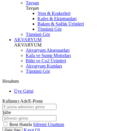
Tavşan
Tavşan
Yem & Krakerleri
Kafes & Ekipmanları
Bakım & Sağlık Ürünleri
Tümünü Gör
Tümünü Gör
AKVARYUM
AKVARYUM
Akvaryum Aksesuarları
Kafa ve Sump Motorları
Bitki ve Co2 Ürünleri
Akvaryum Kumları
Tümünü Gör
Hesabım
Üye Girişi
Kullanıcı Adı/E-Posta
Şifre
Beni Hatırla
Şifremi Unuttum
Kayıt Ol
Giriş Yap