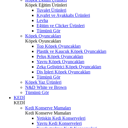
Köpek Eğitim Ürünleri
Tuvalet Ürünleri
Kıyafet ve Ayakkabı Ürünleri
Levha
Eğitim ve Clicker Ürünleri
Tümünü Gör
Köpek Oyuncakları
Köpek Oyuncakları
Top Köpek Oyuncakları
Plastik ve Kauçuk Köpek Oyuncakları
Peluş Köpek Oyuncakları
Yavru Köpek Oyuncakları
Zeka Geliştirici Köpek Oyuncakları
Diş İpleri Köpek Oyuncakları
Tümünü Gör
Köpek Yaz Ürünleri
N&D White ve Brown
Tümünü Gör
KEDİ
KEDİ
Kedi Konserve Mamaları
Kedi Konserve Mamaları
Yetişkin Kedi Konserveleri
Yavru Kedi Konserveleri