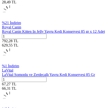
28,49
TL
%
21
İndirim
Royal Canin
Royal Canin Kitten In Jelly Yavru Kedi Konservesi 85 gr x 12 Adet
792,28
TL
629,55
TL
%
1
İndirim
LaVital
LaVital Somonlu ve Zerdeçallı Yavru Kedi Konservesi 85 Gr
67,27
TL
66,31
TL