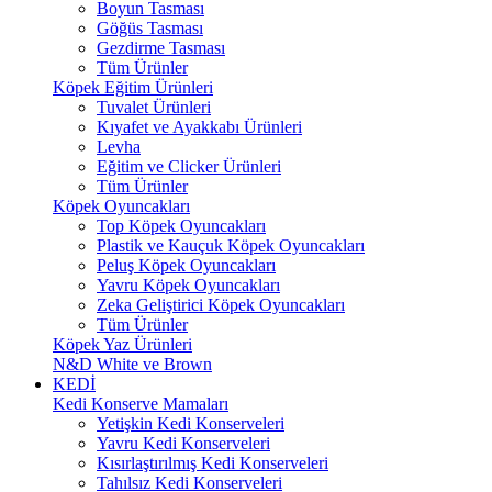
Boyun Tasması
Göğüs Tasması
Gezdirme Tasması
Tüm Ürünler
Köpek Eğitim Ürünleri
Tuvalet Ürünleri
Kıyafet ve Ayakkabı Ürünleri
Levha
Eğitim ve Clicker Ürünleri
Tüm Ürünler
Köpek Oyuncakları
Top Köpek Oyuncakları
Plastik ve Kauçuk Köpek Oyuncakları
Peluş Köpek Oyuncakları
Yavru Köpek Oyuncakları
Zeka Geliştirici Köpek Oyuncakları
Tüm Ürünler
Köpek Yaz Ürünleri
N&D White ve Brown
KEDİ
Kedi Konserve Mamaları
Yetişkin Kedi Konserveleri
Yavru Kedi Konserveleri
Kısırlaştırılmış Kedi Konserveleri
Tahılsız Kedi Konserveleri