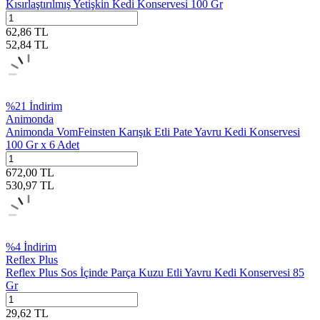
Kısırlaştırılmış Yetişkin Kedi Konservesi 100 Gr
62,86
TL
52,84
TL
%
21
İndirim
Animonda
Animonda VomFeinsten Karışık Etli Pate Yavru Kedi Konservesi
100 Gr x 6 Adet
672,00
TL
530,97
TL
%
4
İndirim
Reflex Plus
Reflex Plus Sos İçinde Parça Kuzu Etli Yavru Kedi Konservesi 85
Gr
29,62
TL