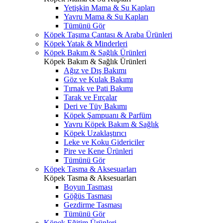
Yetişkin Mama & Su Kapları
Yavru Mama & Su Kapları
Tümünü Gör
Köpek Taşıma Çantası & Araba Ürünleri
Köpek Yatak & Minderleri
Köpek Bakım & Sağlık Ürünleri
Köpek Bakım & Sağlık Ürünleri
Ağız ve Dış Bakımı
Göz ve Kulak Bakımı
Tırnak ve Pati Bakımı
Tarak ve Fırçalar
Deri ve Tüy Bakımı
Köpek Şampuanı & Parfüm
Yavru Köpek Bakım & Sağlık
Köpek Uzaklaştırıcı
Leke ve Koku Gidericiler
Pire ve Kene Ürünleri
Tümünü Gör
Köpek Tasma & Aksesuarları
Köpek Tasma & Aksesuarları
Boyun Tasması
Göğüs Tasması
Gezdirme Tasması
Tümünü Gör
Köpek Eğitim Ürünleri