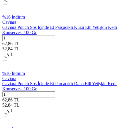
%
16
İndirim
Caviara
Caviara Pouch Sos İçinde Et Parçacıklı Kuzu Etli Yetişkin Kedi
Konservesi 100 Gr
62,86
TL
52,84
TL
%
16
İndirim
Caviara
Caviara Pouch Sos İçinde Et Parçacıklı Dana Etli Yetişkin Kedi
Konservesi 100 Gr
62,86
TL
52,84
TL