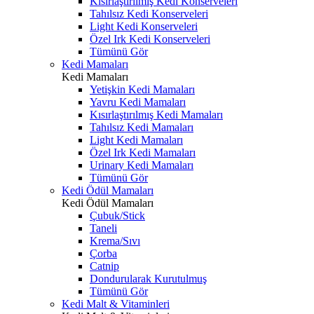
Kısırlaştırılmış Kedi Konserveleri
Tahılsız Kedi Konserveleri
Light Kedi Konserveleri
Özel Irk Kedi Konserveleri
Tümünü Gör
Kedi Mamaları
Kedi Mamaları
Yetişkin Kedi Mamaları
Yavru Kedi Mamaları
Kısırlaştırılmış Kedi Mamaları
Tahılsız Kedi Mamaları
Light Kedi Mamaları
Özel Irk Kedi Mamaları
Urinary Kedi Mamaları
Tümünü Gör
Kedi Ödül Mamaları
Kedi Ödül Mamaları
Çubuk/Stick
Taneli
Krema/Sıvı
Çorba
Catnip
Dondurularak Kurutulmuş
Tümünü Gör
Kedi Malt & Vitaminleri