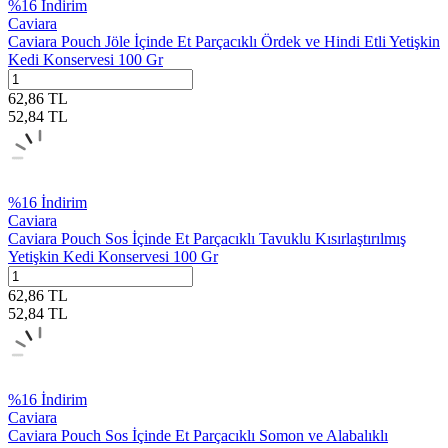
%
16
İndirim
Caviara
Caviara Pouch Jöle İçinde Et Parçacıklı Ördek ve Hindi Etli Yetişkin
Kedi Konservesi 100 Gr
62,86
TL
52,84
TL
%
16
İndirim
Caviara
Caviara Pouch Sos İçinde Et Parçacıklı Tavuklu Kısırlaştırılmış
Yetişkin Kedi Konservesi 100 Gr
62,86
TL
52,84
TL
%
16
İndirim
Caviara
Caviara Pouch Sos İçinde Et Parçacıklı Somon ve Alabalıklı