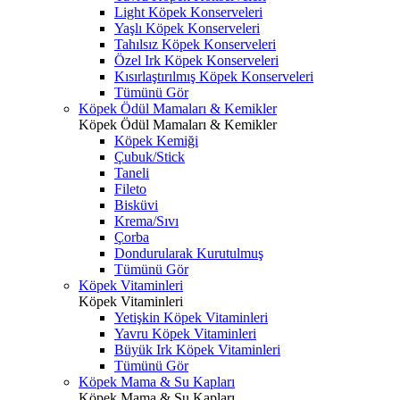
Light Köpek Konserveleri
Yaşlı Köpek Konserveleri
Tahılsız Köpek Konserveleri
Özel Irk Köpek Konserveleri
Kısırlaştırılmış Köpek Konserveleri
Tümünü Gör
Köpek Ödül Mamaları & Kemikler
Köpek Ödül Mamaları & Kemikler
Köpek Kemiği
Çubuk/Stick
Taneli
Fileto
Bisküvi
Krema/Sıvı
Çorba
Dondurularak Kurutulmuş
Tümünü Gör
Köpek Vitaminleri
Köpek Vitaminleri
Yetişkin Köpek Vitaminleri
Yavru Köpek Vitaminleri
Büyük Irk Köpek Vitaminleri
Tümünü Gör
Köpek Mama & Su Kapları
Köpek Mama & Su Kapları