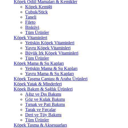
Köpek Ödül Mamaları & Kemikler
Köpek Kemiği
Çubuk/Stick
Taneli
Fileto
Bisküvi
Tüm Ürünler
Köpek Vitaminleri
Yetişkin Köpek Vitaminleri
Yavru Köpek Vitaminleri
Büyük Irk Köpek Vitaminleri
Tüm Ürünler
Köpek Mama & Su Kapları
Yetişkin Mama & Su Kapları
Yavru Mama & Su Kapları
Köpek Taşıma Çantası & Araba Ürünleri
Köpek Yatak & Minderleri
Köpek Bakım & Sağlık Ürünleri
Ağız ve Dış Bakımı
Göz ve Kulak Bakımı
Tırnak ve Pati Bakımı
Tarak ve Fırçalar
Deri ve Tüy Bakımı
Tüm Ürünler
Köpek Tasma & Aksesuarları