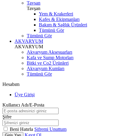
Tavşan
Tavşan
Yem & Krakerleri
Kafes & Ekipmanları
Bakım & Sağlık Ürünleri
Tümünü Gör
Tümünü Gör
AKVARYUM
AKVARYUM
Akvaryum Aksesuarları
Kafa ve Sump Motorları
Bitki ve Co2 Ürünleri
Akvaryum Kumları
Tümünü Gör
Hesabım
Üye Girişi
Kullanıcı Adı/E-Posta
Şifre
Beni Hatırla
Şifremi Unuttum
Kayıt Ol
Giriş Yap