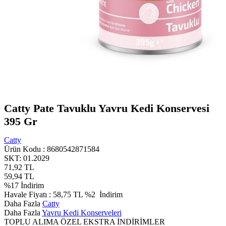
Catty Pate Tavuklu Yavru Kedi Konservesi
395 Gr
Catty
Ürün Kodu :
8680542871584
SKT: 01.2029
71,92
TL
59,94
TL
%
17
İndirim
Havale Fiyatı :
58,75
TL
%2
İndirim
Daha Fazla
Catty
Daha Fazla
Yavru Kedi Konserveleri
TOPLU ALIMA ÖZEL EKSTRA İNDİRİMLER