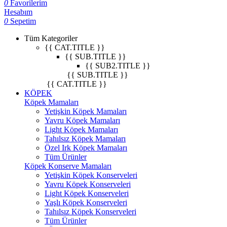
0
Favorilerim
Hesabım
0
Sepetim
Tüm Kategoriler
{{ CAT.TITLE }}
{{ SUB.TITLE }}
{{ SUB2.TITLE }}
{{ SUB.TITLE }}
{{ CAT.TITLE }}
KÖPEK
Köpek Mamaları
Yetişkin Köpek Mamaları
Yavru Köpek Mamaları
Light Köpek Mamaları
Tahılsız Köpek Mamaları
Özel Irk Köpek Mamaları
Tüm Ürünler
Köpek Konserve Mamaları
Yetişkin Köpek Konserveleri
Yavru Köpek Konserveleri
Light Köpek Konserveleri
Yaşlı Köpek Konserveleri
Tahılsız Köpek Konserveleri
Tüm Ürünler