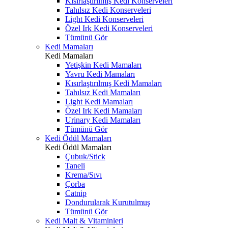
Kısırlaştırılmış Kedi Konserveleri
Tahılsız Kedi Konserveleri
Light Kedi Konserveleri
Özel Irk Kedi Konserveleri
Tümünü Gör
Kedi Mamaları
Kedi Mamaları
Yetişkin Kedi Mamaları
Yavru Kedi Mamaları
Kısırlaştırılmış Kedi Mamaları
Tahılsız Kedi Mamaları
Light Kedi Mamaları
Özel Irk Kedi Mamaları
Urinary Kedi Mamaları
Tümünü Gör
Kedi Ödül Mamaları
Kedi Ödül Mamaları
Çubuk/Stick
Taneli
Krema/Sıvı
Çorba
Catnip
Dondurularak Kurutulmuş
Tümünü Gör
Kedi Malt & Vitaminleri