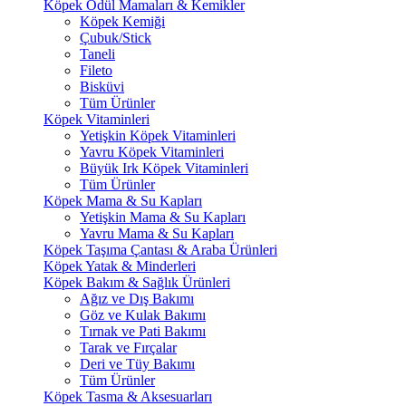
Köpek Ödül Mamaları & Kemikler
Köpek Kemiği
Çubuk/Stick
Taneli
Fileto
Bisküvi
Tüm Ürünler
Köpek Vitaminleri
Yetişkin Köpek Vitaminleri
Yavru Köpek Vitaminleri
Büyük Irk Köpek Vitaminleri
Tüm Ürünler
Köpek Mama & Su Kapları
Yetişkin Mama & Su Kapları
Yavru Mama & Su Kapları
Köpek Taşıma Çantası & Araba Ürünleri
Köpek Yatak & Minderleri
Köpek Bakım & Sağlık Ürünleri
Ağız ve Dış Bakımı
Göz ve Kulak Bakımı
Tırnak ve Pati Bakımı
Tarak ve Fırçalar
Deri ve Tüy Bakımı
Tüm Ürünler
Köpek Tasma & Aksesuarları