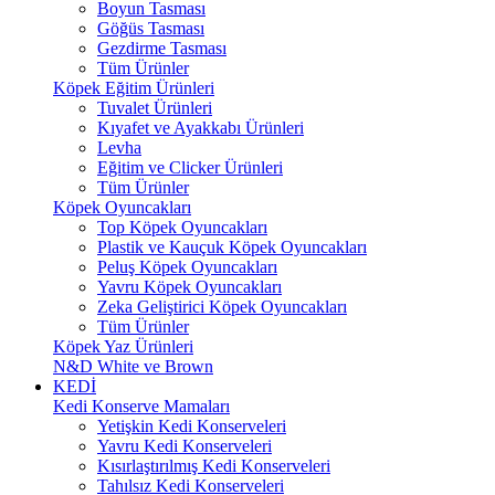
Boyun Tasması
Göğüs Tasması
Gezdirme Tasması
Tüm Ürünler
Köpek Eğitim Ürünleri
Tuvalet Ürünleri
Kıyafet ve Ayakkabı Ürünleri
Levha
Eğitim ve Clicker Ürünleri
Tüm Ürünler
Köpek Oyuncakları
Top Köpek Oyuncakları
Plastik ve Kauçuk Köpek Oyuncakları
Peluş Köpek Oyuncakları
Yavru Köpek Oyuncakları
Zeka Geliştirici Köpek Oyuncakları
Tüm Ürünler
Köpek Yaz Ürünleri
N&D White ve Brown
KEDİ
Kedi Konserve Mamaları
Yetişkin Kedi Konserveleri
Yavru Kedi Konserveleri
Kısırlaştırılmış Kedi Konserveleri
Tahılsız Kedi Konserveleri