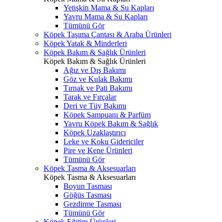
Yetişkin Mama & Su Kapları
Yavru Mama & Su Kapları
Tümünü Gör
Köpek Taşıma Çantası & Araba Ürünleri
Köpek Yatak & Minderleri
Köpek Bakım & Sağlık Ürünleri
Köpek Bakım & Sağlık Ürünleri
Ağız ve Dış Bakımı
Göz ve Kulak Bakımı
Tırnak ve Pati Bakımı
Tarak ve Fırçalar
Deri ve Tüy Bakımı
Köpek Şampuanı & Parfüm
Yavru Köpek Bakım & Sağlık
Köpek Uzaklaştırıcı
Leke ve Koku Gidericiler
Pire ve Kene Ürünleri
Tümünü Gör
Köpek Tasma & Aksesuarları
Köpek Tasma & Aksesuarları
Boyun Tasması
Göğüs Tasması
Gezdirme Tasması
Tümünü Gör
Köpek Eğitim Ürünleri