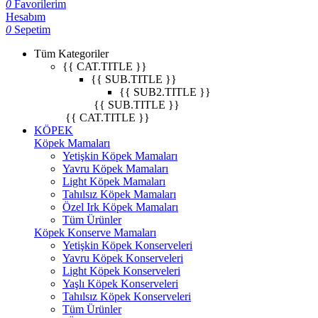
0
Favorilerim
Hesabım
0
Sepetim
Tüm Kategoriler
{{ CAT.TITLE }}
{{ SUB.TITLE }}
{{ SUB2.TITLE }}
{{ SUB.TITLE }}
{{ CAT.TITLE }}
KÖPEK
Köpek Mamaları
Yetişkin Köpek Mamaları
Yavru Köpek Mamaları
Light Köpek Mamaları
Tahılsız Köpek Mamaları
Özel Irk Köpek Mamaları
Tüm Ürünler
Köpek Konserve Mamaları
Yetişkin Köpek Konserveleri
Yavru Köpek Konserveleri
Light Köpek Konserveleri
Yaşlı Köpek Konserveleri
Tahılsız Köpek Konserveleri
Tüm Ürünler