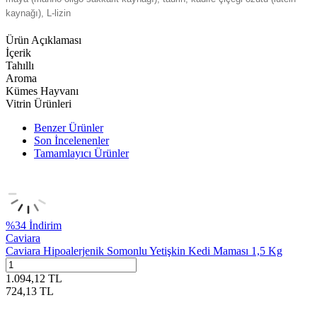
kaynağı), L-lizin
Ürün Açıklaması
İçerik
Tahıllı
Aroma
Kümes Hayvanı
Vitrin Ürünleri
Benzer Ürünler
Son İncelenenler
Tamamlayıcı Ürünler
%
34
İndirim
Caviara
Caviara Hipoalerjenik Somonlu Yetişkin Kedi Maması 1,5 Kg
1.094,12
TL
724,13
TL