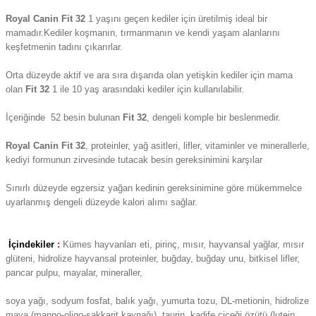
Royal Canin Fit 32
1 yaşını geçen kediler için üretilmiş ideal bir
mamadır.Kediler koşmanın, tırmanmanın ve kendi yaşam alanlarını
keşfetmenin tadını çıkarırlar.
Orta düzeyde aktif ve ara sıra dışarıda olan yetişkin kediler için mama
olan
F
it 32
1 ile 10 yaş arasındaki kediler için kullanılabilir.
İçeriğinde 52 besin bulunan
Fit 32
, dengeli komple bir beslenmedir.
Royal Canin Fit 32
, proteinler, yağ asitleri, lifler, vitaminler ve minerallerle,
kediyi formunun zirvesinde tutacak besin gereksinimini karşılar
Sınırlı düzeyde egzersiz yağan kedinin gereksinimine göre mükemmelce
uyarlanmış
dengeli düzeyde kalori alımı sağlar
.
İçindekiler
:
Kümes hayvanları eti, pirinç, mısır, hayvansal yağlar, mısır
glüteni, hidrolize hayvansal proteinler, buğday, buğday unu, bitkisel lifler,
pancar pulpu, mayalar, mineraller,
soya yağı, sodyum fosfat, balık yağı, yumurta tozu, DL-metionin, hidrolize
maya (manno-oligo-sakkarit kaynağı), taurin, kadife çiçeği özütü (lutein