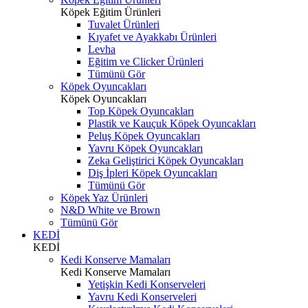
Köpek Eğitim Ürünleri
Tuvalet Ürünleri
Kıyafet ve Ayakkabı Ürünleri
Levha
Eğitim ve Clicker Ürünleri
Tümünü Gör
Köpek Oyuncakları
Köpek Oyuncakları
Top Köpek Oyuncakları
Plastik ve Kauçuk Köpek Oyuncakları
Peluş Köpek Oyuncakları
Yavru Köpek Oyuncakları
Zeka Geliştirici Köpek Oyuncakları
Diş İpleri Köpek Oyuncakları
Tümünü Gör
Köpek Yaz Ürünleri
N&D White ve Brown
Tümünü Gör
KEDİ
KEDİ
Kedi Konserve Mamaları
Kedi Konserve Mamaları
Yetişkin Kedi Konserveleri
Yavru Kedi Konserveleri