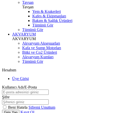
Tavşan
Tavşan
Yem & Krakerleri
Kafes & Ekipmanları
Bakım & Sağlık Ürünleri
Tümünü Gör
Tümünü Gör
AKVARYUM
AKVARYUM
Akvaryum Aksesuarları
Kafa ve Sump Motorları
Bitki ve Co2 Ürünleri
Akvaryum Kumları
Tümünü Gör
Hesabım
Üye Girişi
Kullanıcı Adı/E-Posta
Şifre
Beni Hatırla
Şifremi Unuttum
Kayıt Ol
Giriş Yap