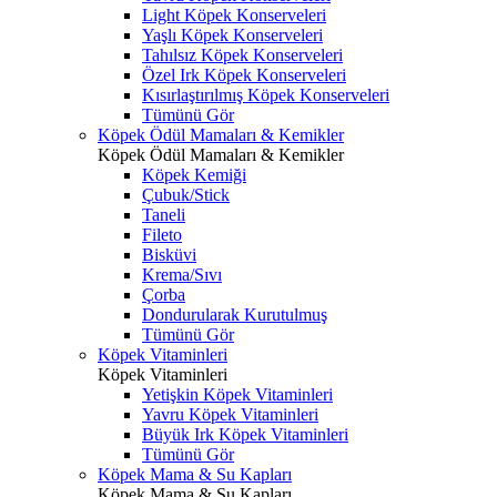
Light Köpek Konserveleri
Yaşlı Köpek Konserveleri
Tahılsız Köpek Konserveleri
Özel Irk Köpek Konserveleri
Kısırlaştırılmış Köpek Konserveleri
Tümünü Gör
Köpek Ödül Mamaları & Kemikler
Köpek Ödül Mamaları & Kemikler
Köpek Kemiği
Çubuk/Stick
Taneli
Fileto
Bisküvi
Krema/Sıvı
Çorba
Dondurularak Kurutulmuş
Tümünü Gör
Köpek Vitaminleri
Köpek Vitaminleri
Yetişkin Köpek Vitaminleri
Yavru Köpek Vitaminleri
Büyük Irk Köpek Vitaminleri
Tümünü Gör
Köpek Mama & Su Kapları
Köpek Mama & Su Kapları