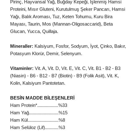
Pirinç, Hayvansal Yağ, Buğday Kepeği, İşlenmiş Hamsi
Proteini, Mısır Gluteni, Kurutulmuş Şeker Pancarı, Hamsi
Yağı, Balık Aroması, Tuz, Keten Tohumu, Kuru Bira
Mayası, Taurin, Mos (Mannan-Oligosaccarid), Beta
Glucan, Yucca, Quillaja.
Mineraller:
Kalsiyum, Fosfor, Sodyum, İyot, Çinko, Bakır,
Potasyum Klorür, Demir, Selenyum.
Vitaminler:
Vit. A, Vit. D, Vit. E, Vit. C, Vit. B1 - B2 - B3
(Niasin) - B6 - B12 - B7 (Biotin) - B9 (Folik Asit), Vit. K,
Kolin, Kalsiyum Pantotetan.
BESİN MADDE BİLEŞENLERİ
Ham Protein*.................%33
Ham Yağ........................%15
Ham Kül.........................%8
Ham Selüloz (Lif)...........%3