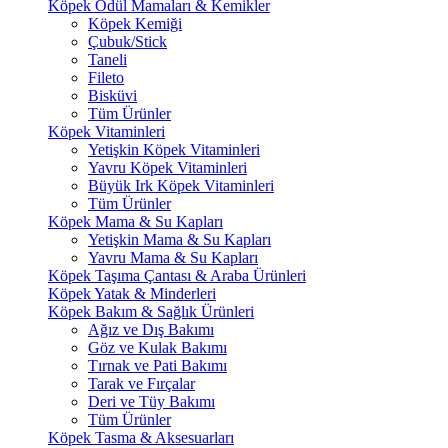
Köpek Ödül Mamaları & Kemikler
Köpek Kemiği
Çubuk/Stick
Taneli
Fileto
Bisküvi
Tüm Ürünler
Köpek Vitaminleri
Yetişkin Köpek Vitaminleri
Yavru Köpek Vitaminleri
Büyük Irk Köpek Vitaminleri
Tüm Ürünler
Köpek Mama & Su Kapları
Yetişkin Mama & Su Kapları
Yavru Mama & Su Kapları
Köpek Taşıma Çantası & Araba Ürünleri
Köpek Yatak & Minderleri
Köpek Bakım & Sağlık Ürünleri
Ağız ve Dış Bakımı
Göz ve Kulak Bakımı
Tırnak ve Pati Bakımı
Tarak ve Fırçalar
Deri ve Tüy Bakımı
Tüm Ürünler
Köpek Tasma & Aksesuarları