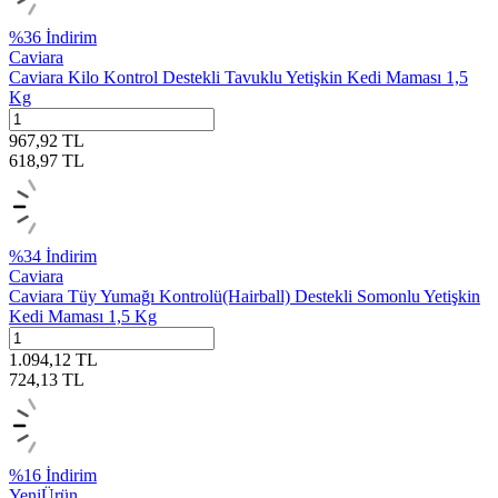
%
36
İndirim
Caviara
Caviara Kilo Kontrol Destekli Tavuklu Yetişkin Kedi Maması 1,5
Kg
967,92
TL
618,97
TL
%
34
İndirim
Caviara
Caviara Tüy Yumağı Kontrolü(Hairball) Destekli Somonlu Yetişkin
Kedi Maması 1,5 Kg
1.094,12
TL
724,13
TL
%
16
İndirim
Yeni
Ürün