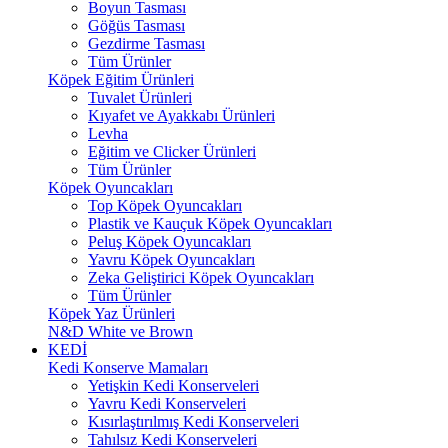
Boyun Tasması
Göğüs Tasması
Gezdirme Tasması
Tüm Ürünler
Köpek Eğitim Ürünleri
Tuvalet Ürünleri
Kıyafet ve Ayakkabı Ürünleri
Levha
Eğitim ve Clicker Ürünleri
Tüm Ürünler
Köpek Oyuncakları
Top Köpek Oyuncakları
Plastik ve Kauçuk Köpek Oyuncakları
Peluş Köpek Oyuncakları
Yavru Köpek Oyuncakları
Zeka Geliştirici Köpek Oyuncakları
Tüm Ürünler
Köpek Yaz Ürünleri
N&D White ve Brown
KEDİ
Kedi Konserve Mamaları
Yetişkin Kedi Konserveleri
Yavru Kedi Konserveleri
Kısırlaştırılmış Kedi Konserveleri
Tahılsız Kedi Konserveleri