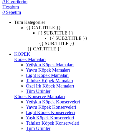
0
Favorilerim
Hesabım
0
Sepetim
Tüm Kategoriler
{{ CAT.TITLE }}
{{ SUB.TITLE }}
{{ SUB2.TITLE }}
{{ SUB.TITLE }}
{{ CAT.TITLE }}
KÖPEK
Köpek Mamaları
Yetişkin Köpek Mamaları
Yavru Köpek Mamaları
Light Köpek Mamaları
Tahılsız Köpek Mamaları
Özel Irk Köpek Mamaları
Tüm Ürünler
Köpek Konserve Mamaları
Yetişkin Köpek Konserveleri
Yavru Köpek Konserveleri
Light Köpek Konserveleri
Yaşlı Köpek Konserveleri
Tahılsız Köpek Konserveleri
Tüm Ürünler