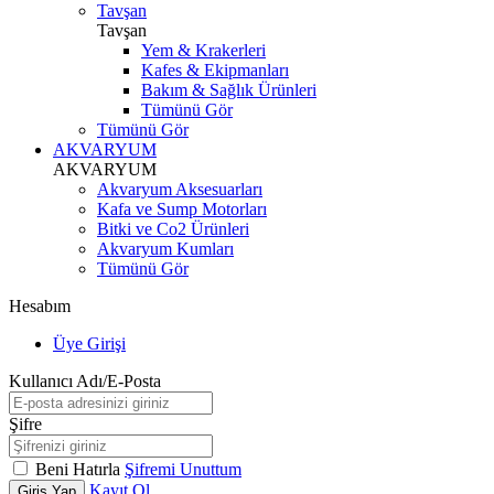
Tavşan
Tavşan
Yem & Krakerleri
Kafes & Ekipmanları
Bakım & Sağlık Ürünleri
Tümünü Gör
Tümünü Gör
AKVARYUM
AKVARYUM
Akvaryum Aksesuarları
Kafa ve Sump Motorları
Bitki ve Co2 Ürünleri
Akvaryum Kumları
Tümünü Gör
Hesabım
Üye Girişi
Kullanıcı Adı/E-Posta
Şifre
Beni Hatırla
Şifremi Unuttum
Kayıt Ol
Giriş Yap