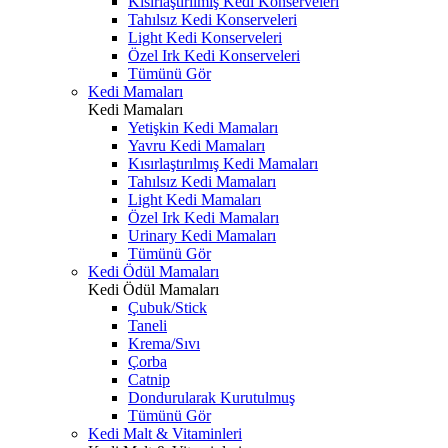
Kısırlaştırılmış Kedi Konserveleri
Tahılsız Kedi Konserveleri
Light Kedi Konserveleri
Özel Irk Kedi Konserveleri
Tümünü Gör
Kedi Mamaları
Kedi Mamaları
Yetişkin Kedi Mamaları
Yavru Kedi Mamaları
Kısırlaştırılmış Kedi Mamaları
Tahılsız Kedi Mamaları
Light Kedi Mamaları
Özel Irk Kedi Mamaları
Urinary Kedi Mamaları
Tümünü Gör
Kedi Ödül Mamaları
Kedi Ödül Mamaları
Çubuk/Stick
Taneli
Krema/Sıvı
Çorba
Catnip
Dondurularak Kurutulmuş
Tümünü Gör
Kedi Malt & Vitaminleri