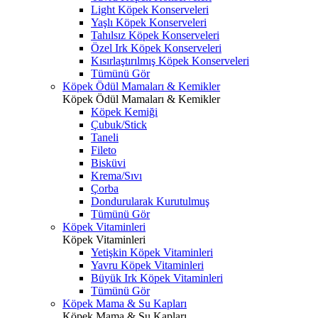
Light Köpek Konserveleri
Yaşlı Köpek Konserveleri
Tahılsız Köpek Konserveleri
Özel Irk Köpek Konserveleri
Kısırlaştırılmış Köpek Konserveleri
Tümünü Gör
Köpek Ödül Mamaları & Kemikler
Köpek Ödül Mamaları & Kemikler
Köpek Kemiği
Çubuk/Stick
Taneli
Fileto
Bisküvi
Krema/Sıvı
Çorba
Dondurularak Kurutulmuş
Tümünü Gör
Köpek Vitaminleri
Köpek Vitaminleri
Yetişkin Köpek Vitaminleri
Yavru Köpek Vitaminleri
Büyük Irk Köpek Vitaminleri
Tümünü Gör
Köpek Mama & Su Kapları
Köpek Mama & Su Kapları