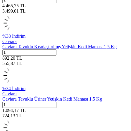
4.465,75
TL
3.499,01
TL
%
38
İndirim
Caviara
Caviara Tavuklu Kısırlaştırılmış Yetişkin Kedi Maması 1,5 Kg
892,20
TL
555,87
TL
%
34
İndirim
Caviara
Caviara Tavuklu Üriner Yetişkin Kedi Maması 1,5 Kg
1.094,17
TL
724,13
TL