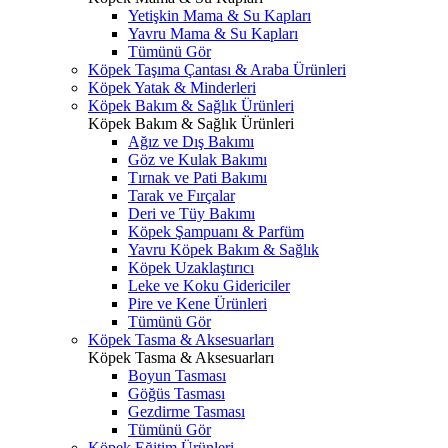
Yetişkin Mama & Su Kapları
Yavru Mama & Su Kapları
Tümünü Gör
Köpek Taşıma Çantası & Araba Ürünleri
Köpek Yatak & Minderleri
Köpek Bakım & Sağlık Ürünleri
Köpek Bakım & Sağlık Ürünleri
Ağız ve Dış Bakımı
Göz ve Kulak Bakımı
Tırnak ve Pati Bakımı
Tarak ve Fırçalar
Deri ve Tüy Bakımı
Köpek Şampuanı & Parfüm
Yavru Köpek Bakım & Sağlık
Köpek Uzaklaştırıcı
Leke ve Koku Gidericiler
Pire ve Kene Ürünleri
Tümünü Gör
Köpek Tasma & Aksesuarları
Köpek Tasma & Aksesuarları
Boyun Tasması
Göğüs Tasması
Gezdirme Tasması
Tümünü Gör
Köpek Eğitim Ürünleri