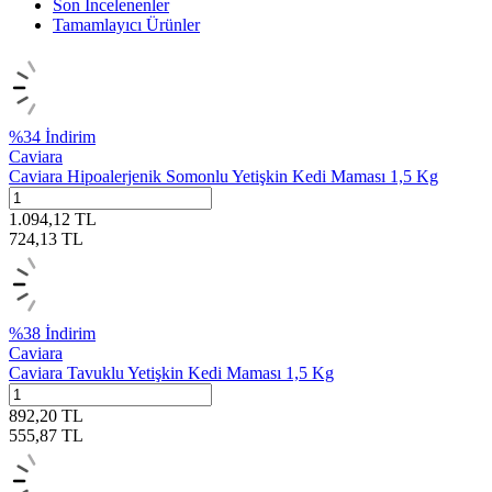
Son İncelenenler
Tamamlayıcı Ürünler
%
34
İndirim
Caviara
Caviara Hipoalerjenik Somonlu Yetişkin Kedi Maması 1,5 Kg
1.094,12
TL
724,13
TL
%
38
İndirim
Caviara
Caviara Tavuklu Yetişkin Kedi Maması 1,5 Kg
892,20
TL
555,87
TL