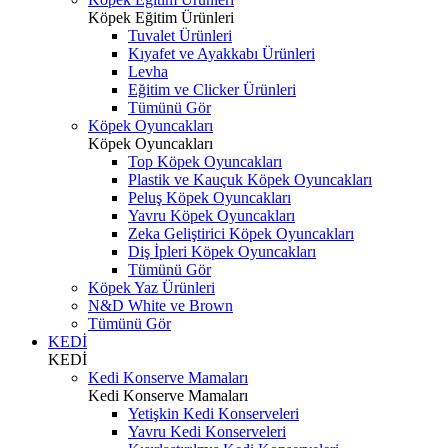
Köpek Eğitim Ürünleri
Tuvalet Ürünleri
Kıyafet ve Ayakkabı Ürünleri
Levha
Eğitim ve Clicker Ürünleri
Tümünü Gör
Köpek Oyuncakları
Köpek Oyuncakları
Top Köpek Oyuncakları
Plastik ve Kauçuk Köpek Oyuncakları
Peluş Köpek Oyuncakları
Yavru Köpek Oyuncakları
Zeka Geliştirici Köpek Oyuncakları
Diş İpleri Köpek Oyuncakları
Tümünü Gör
Köpek Yaz Ürünleri
N&D White ve Brown
Tümünü Gör
KEDİ
KEDİ
Kedi Konserve Mamaları
Kedi Konserve Mamaları
Yetişkin Kedi Konserveleri
Yavru Kedi Konserveleri