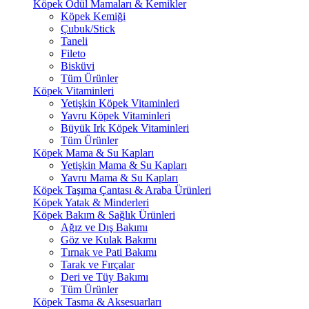
Köpek Ödül Mamaları & Kemikler
Köpek Kemiği
Çubuk/Stick
Taneli
Fileto
Bisküvi
Tüm Ürünler
Köpek Vitaminleri
Yetişkin Köpek Vitaminleri
Yavru Köpek Vitaminleri
Büyük Irk Köpek Vitaminleri
Tüm Ürünler
Köpek Mama & Su Kapları
Yetişkin Mama & Su Kapları
Yavru Mama & Su Kapları
Köpek Taşıma Çantası & Araba Ürünleri
Köpek Yatak & Minderleri
Köpek Bakım & Sağlık Ürünleri
Ağız ve Dış Bakımı
Göz ve Kulak Bakımı
Tırnak ve Pati Bakımı
Tarak ve Fırçalar
Deri ve Tüy Bakımı
Tüm Ürünler
Köpek Tasma & Aksesuarları