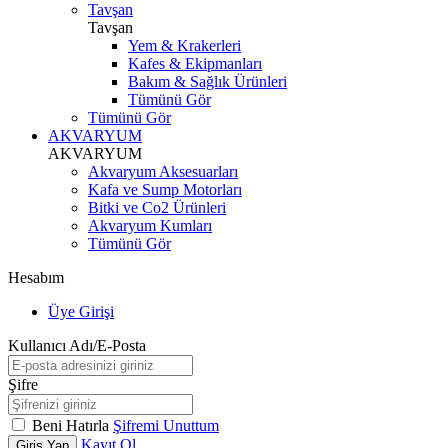
Tavşan
Tavşan
Yem & Krakerleri
Kafes & Ekipmanları
Bakım & Sağlık Ürünleri
Tümünü Gör
Tümünü Gör
AKVARYUM
AKVARYUM
Akvaryum Aksesuarları
Kafa ve Sump Motorları
Bitki ve Co2 Ürünleri
Akvaryum Kumları
Tümünü Gör
Hesabım
Üye Girişi
Kullanıcı Adı/E-Posta
Şifre
Beni Hatırla
Şifremi Unuttum
Kayıt Ol
Giriş Yap