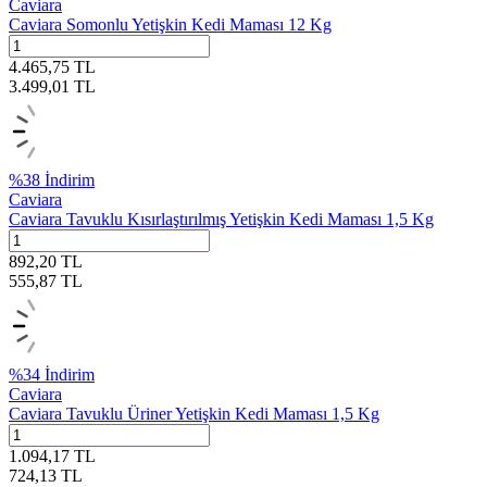
Caviara
Caviara Somonlu Yetişkin Kedi Maması 12 Kg
4.465,75
TL
3.499,01
TL
%
38
İndirim
Caviara
Caviara Tavuklu Kısırlaştırılmış Yetişkin Kedi Maması 1,5 Kg
892,20
TL
555,87
TL
%
34
İndirim
Caviara
Caviara Tavuklu Üriner Yetişkin Kedi Maması 1,5 Kg
1.094,17
TL
724,13
TL