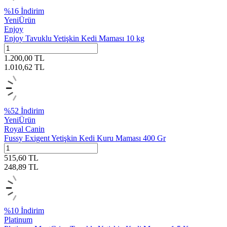
%
16
İndirim
Yeni
Ürün
Enjoy
Enjoy Tavuklu Yetişkin Kedi Maması 10 kg
1.200,00
TL
1.010,62
TL
%
52
İndirim
Yeni
Ürün
Royal Canin
Fussy Exigent Yetişkin Kedi Kuru Maması 400 Gr
515,60
TL
248,89
TL
%
10
İndirim
Platinum