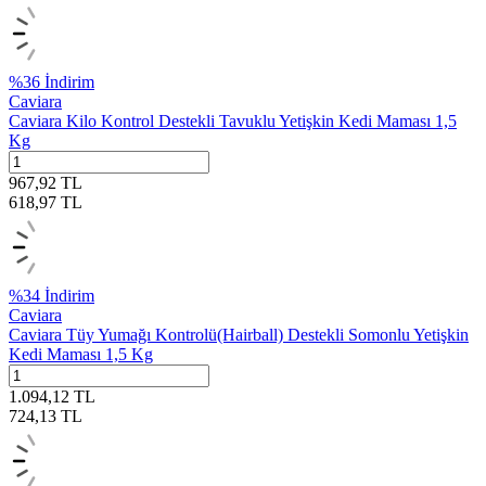
%
36
İndirim
Caviara
Caviara Kilo Kontrol Destekli Tavuklu Yetişkin Kedi Maması 1,5
Kg
967,92
TL
618,97
TL
%
34
İndirim
Caviara
Caviara Tüy Yumağı Kontrolü(Hairball) Destekli Somonlu Yetişkin
Kedi Maması 1,5 Kg
1.094,12
TL
724,13
TL