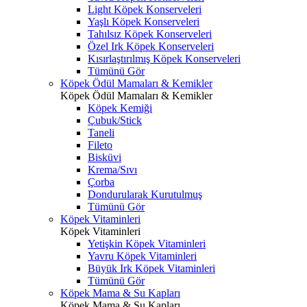
Light Köpek Konserveleri
Yaşlı Köpek Konserveleri
Tahılsız Köpek Konserveleri
Özel Irk Köpek Konserveleri
Kısırlaştırılmış Köpek Konserveleri
Tümünü Gör
Köpek Ödül Mamaları & Kemikler
Köpek Ödül Mamaları & Kemikler
Köpek Kemiği
Çubuk/Stick
Taneli
Fileto
Bisküvi
Krema/Sıvı
Çorba
Dondurularak Kurutulmuş
Tümünü Gör
Köpek Vitaminleri
Köpek Vitaminleri
Yetişkin Köpek Vitaminleri
Yavru Köpek Vitaminleri
Büyük Irk Köpek Vitaminleri
Tümünü Gör
Köpek Mama & Su Kapları
Köpek Mama & Su Kapları