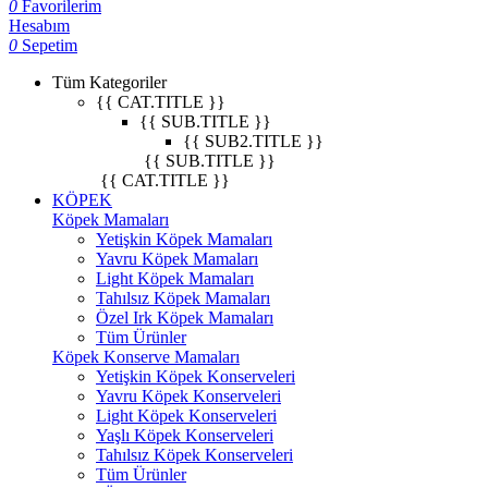
0
Favorilerim
Hesabım
0
Sepetim
Tüm Kategoriler
{{ CAT.TITLE }}
{{ SUB.TITLE }}
{{ SUB2.TITLE }}
{{ SUB.TITLE }}
{{ CAT.TITLE }}
KÖPEK
Köpek Mamaları
Yetişkin Köpek Mamaları
Yavru Köpek Mamaları
Light Köpek Mamaları
Tahılsız Köpek Mamaları
Özel Irk Köpek Mamaları
Tüm Ürünler
Köpek Konserve Mamaları
Yetişkin Köpek Konserveleri
Yavru Köpek Konserveleri
Light Köpek Konserveleri
Yaşlı Köpek Konserveleri
Tahılsız Köpek Konserveleri
Tüm Ürünler