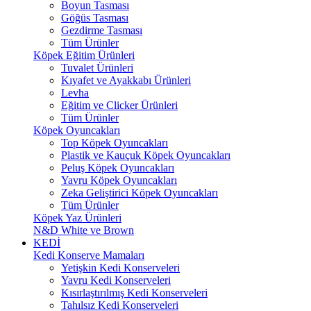
Boyun Tasması
Göğüs Tasması
Gezdirme Tasması
Tüm Ürünler
Köpek Eğitim Ürünleri
Tuvalet Ürünleri
Kıyafet ve Ayakkabı Ürünleri
Levha
Eğitim ve Clicker Ürünleri
Tüm Ürünler
Köpek Oyuncakları
Top Köpek Oyuncakları
Plastik ve Kauçuk Köpek Oyuncakları
Peluş Köpek Oyuncakları
Yavru Köpek Oyuncakları
Zeka Geliştirici Köpek Oyuncakları
Tüm Ürünler
Köpek Yaz Ürünleri
N&D White ve Brown
KEDİ
Kedi Konserve Mamaları
Yetişkin Kedi Konserveleri
Yavru Kedi Konserveleri
Kısırlaştırılmış Kedi Konserveleri
Tahılsız Kedi Konserveleri