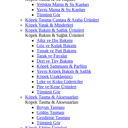
Yetişkin Mama & Su Kapları
Yavru Mama & Su Kapları
Tümünü Gör
Köpek Taşıma Çantası & Araba Ürünleri
Köpek Yatak & Minderleri
Köpek Bakım & Sağlık Ürünleri
Köpek Bakım & Sağlık Ürünleri
Ağız ve Dış Bakımı
Göz ve Kulak Bakımı
Tırnak ve Pati Bakımı
Tarak ve Fırçalar
Deri ve Tüy Bakımı
Köpek Şampuanı & Parfüm
Yavru Köpek Bakım & Sağlık
Köpek Uzaklaştırıcı
Leke ve Koku Gidericiler
Pire ve Kene Ürünleri
Tümünü Gör
Köpek Tasma & Aksesuarları
Köpek Tasma & Aksesuarları
Boyun Tasması
Göğüs Tasması
Gezdirme Tasması
Tümünü Gör
Köpek Eğitim Ürünleri