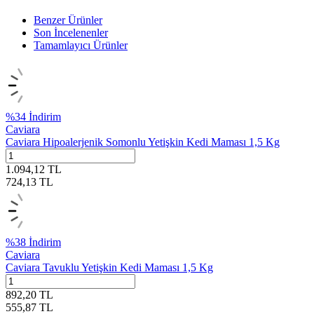
Benzer Ürünler
Son İncelenenler
Tamamlayıcı Ürünler
%
34
İndirim
Caviara
Caviara Hipoalerjenik Somonlu Yetişkin Kedi Maması 1,5 Kg
1.094,12
TL
724,13
TL
%
38
İndirim
Caviara
Caviara Tavuklu Yetişkin Kedi Maması 1,5 Kg
892,20
TL
555,87
TL