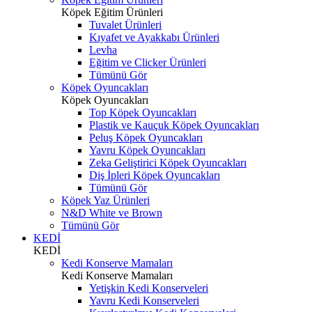
Köpek Eğitim Ürünleri
Tuvalet Ürünleri
Kıyafet ve Ayakkabı Ürünleri
Levha
Eğitim ve Clicker Ürünleri
Tümünü Gör
Köpek Oyuncakları
Köpek Oyuncakları
Top Köpek Oyuncakları
Plastik ve Kauçuk Köpek Oyuncakları
Peluş Köpek Oyuncakları
Yavru Köpek Oyuncakları
Zeka Geliştirici Köpek Oyuncakları
Diş İpleri Köpek Oyuncakları
Tümünü Gör
Köpek Yaz Ürünleri
N&D White ve Brown
Tümünü Gör
KEDİ
KEDİ
Kedi Konserve Mamaları
Kedi Konserve Mamaları
Yetişkin Kedi Konserveleri
Yavru Kedi Konserveleri