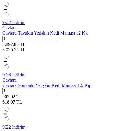
%
22
İndirim
Caviara
Caviara Tavuklu Yetişkin Kedi Maması 12 Kg
3.897,85
TL
3.025,75
TL
%
36
İndirim
Caviara
Caviara Somonlu Yetişkin Kedi Maması 1,5 Kg
967,92
TL
618,97
TL
%
22
İndirim