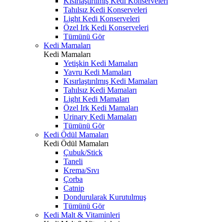
Kısırlaştırılmış Kedi Konserveleri
Tahılsız Kedi Konserveleri
Light Kedi Konserveleri
Özel Irk Kedi Konserveleri
Tümünü Gör
Kedi Mamaları
Kedi Mamaları
Yetişkin Kedi Mamaları
Yavru Kedi Mamaları
Kısırlaştırılmış Kedi Mamaları
Tahılsız Kedi Mamaları
Light Kedi Mamaları
Özel Irk Kedi Mamaları
Urinary Kedi Mamaları
Tümünü Gör
Kedi Ödül Mamaları
Kedi Ödül Mamaları
Çubuk/Stick
Taneli
Krema/Sıvı
Çorba
Catnip
Dondurularak Kurutulmuş
Tümünü Gör
Kedi Malt & Vitaminleri