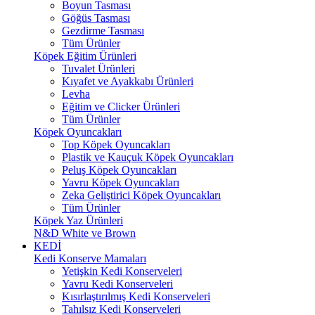
Boyun Tasması
Göğüs Tasması
Gezdirme Tasması
Tüm Ürünler
Köpek Eğitim Ürünleri
Tuvalet Ürünleri
Kıyafet ve Ayakkabı Ürünleri
Levha
Eğitim ve Clicker Ürünleri
Tüm Ürünler
Köpek Oyuncakları
Top Köpek Oyuncakları
Plastik ve Kauçuk Köpek Oyuncakları
Peluş Köpek Oyuncakları
Yavru Köpek Oyuncakları
Zeka Geliştirici Köpek Oyuncakları
Tüm Ürünler
Köpek Yaz Ürünleri
N&D White ve Brown
KEDİ
Kedi Konserve Mamaları
Yetişkin Kedi Konserveleri
Yavru Kedi Konserveleri
Kısırlaştırılmış Kedi Konserveleri
Tahılsız Kedi Konserveleri