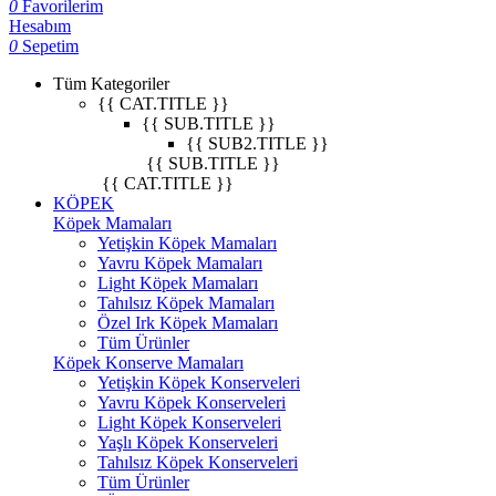
0
Favorilerim
Hesabım
0
Sepetim
Tüm Kategoriler
{{ CAT.TITLE }}
{{ SUB.TITLE }}
{{ SUB2.TITLE }}
{{ SUB.TITLE }}
{{ CAT.TITLE }}
KÖPEK
Köpek Mamaları
Yetişkin Köpek Mamaları
Yavru Köpek Mamaları
Light Köpek Mamaları
Tahılsız Köpek Mamaları
Özel Irk Köpek Mamaları
Tüm Ürünler
Köpek Konserve Mamaları
Yetişkin Köpek Konserveleri
Yavru Köpek Konserveleri
Light Köpek Konserveleri
Yaşlı Köpek Konserveleri
Tahılsız Köpek Konserveleri
Tüm Ürünler