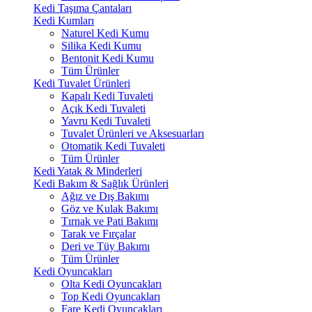
Kedi Taşıma Çantaları
Kedi Kumları
Naturel Kedi Kumu
Silika Kedi Kumu
Bentonit Kedi Kumu
Tüm Ürünler
Kedi Tuvalet Ürünleri
Kapalı Kedi Tuvaleti
Açık Kedi Tuvaleti
Yavru Kedi Tuvaleti
Tuvalet Ürünleri ve Aksesuarları
Otomatik Kedi Tuvaleti
Tüm Ürünler
Kedi Yatak & Minderleri
Kedi Bakım & Sağlık Ürünleri
Ağız ve Dış Bakımı
Göz ve Kulak Bakımı
Tırnak ve Pati Bakımı
Tarak ve Fırçalar
Deri ve Tüy Bakımı
Tüm Ürünler
Kedi Oyuncakları
Olta Kedi Oyuncakları
Top Kedi Oyuncakları
Fare Kedi Oyuncakları