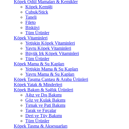
Köpek Ödül Mamaları & Kemikler
Köpek Kemiği
Çubuk/Stick
Taneli
Fileto
Bisküvi
Tüm Ürünler
Köpek Vitaminleri
Yetişkin Köpek Vitaminleri
Yavru Köpek Vitaminleri
Büyük Irk Köpek Vitaminleri
Tüm Ürünler
Köpek Mama & Su Kapları
Yetişkin Mama & Su Kapları
Yavru Mama & Su Kapları
Köpek Taşıma Çantası & Araba Ürünleri
Köpek Yatak & Minderleri
Köpek Bakım & Sağlık Ürünleri
Ağız ve Dış Bakımı
Göz ve Kulak Bakımı
Tırnak ve Pati Bakımı
Tarak ve Fırçalar
Deri ve Tüy Bakımı
Tüm Ürünler
Köpek Tasma & Aksesuarları