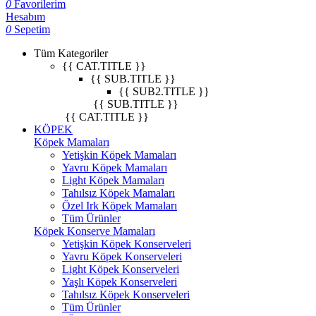
0
Favorilerim
Hesabım
0
Sepetim
Tüm Kategoriler
{{ CAT.TITLE }}
{{ SUB.TITLE }}
{{ SUB2.TITLE }}
{{ SUB.TITLE }}
{{ CAT.TITLE }}
KÖPEK
Köpek Mamaları
Yetişkin Köpek Mamaları
Yavru Köpek Mamaları
Light Köpek Mamaları
Tahılsız Köpek Mamaları
Özel Irk Köpek Mamaları
Tüm Ürünler
Köpek Konserve Mamaları
Yetişkin Köpek Konserveleri
Yavru Köpek Konserveleri
Light Köpek Konserveleri
Yaşlı Köpek Konserveleri
Tahılsız Köpek Konserveleri
Tüm Ürünler