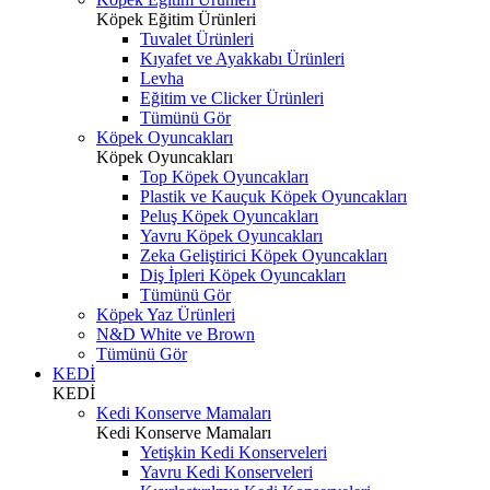
Köpek Eğitim Ürünleri
Tuvalet Ürünleri
Kıyafet ve Ayakkabı Ürünleri
Levha
Eğitim ve Clicker Ürünleri
Tümünü Gör
Köpek Oyuncakları
Köpek Oyuncakları
Top Köpek Oyuncakları
Plastik ve Kauçuk Köpek Oyuncakları
Peluş Köpek Oyuncakları
Yavru Köpek Oyuncakları
Zeka Geliştirici Köpek Oyuncakları
Diş İpleri Köpek Oyuncakları
Tümünü Gör
Köpek Yaz Ürünleri
N&D White ve Brown
Tümünü Gör
KEDİ
KEDİ
Kedi Konserve Mamaları
Kedi Konserve Mamaları
Yetişkin Kedi Konserveleri
Yavru Kedi Konserveleri