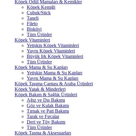
Köpek Ödül Mamaları & Kemikler
Köpek Kemiği
Çubuk/Stick
Taneli
Fileto
Bisküvi
Tüm Ürünler
Köpek Vitaminleri
Yetişkin Köpek Vitaminleri
Yavru Köpek Vitaminleri
Büyük Irk Köpek Vitaminleri
Tüm Ürünler
Köpek Mama & Su Kapları
Yetişkin Mama & Su Kapları
Yavru Mama & Su Kapları
Köpek Taşıma Çantası & Araba Ürünleri
Köpek Yatak & Minderleri
Köpek Bakım & Sağlık Ürünleri
Ağız ve Dış Bakımı
Göz ve Kulak Bakımı
Tırnak ve Pati Bakımı
Tarak ve Fırçalar
Deri ve Tüy Bakımı
Tüm Ürünler
Köpek Tasma & Aksesuarları