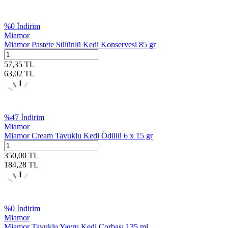
%
0
İndirim
Miamor
Miamor Pastete Sülünlü Kedi Konservesi 85 gr
57,35
TL
63,02
TL
%
47
İndirim
Miamor
Miamor Cream Tavuklu Kedi Ödülü 6 x 15 gr
350,00
TL
184,28
TL
%
0
İndirim
Miamor
Miamor Tavuklu Yavru Kedi Çorbası 135 ml