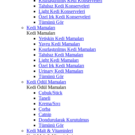
Kısırlaştırılmış Kedi Konserveleri
Tahılsız Kedi Konserveleri
Light Kedi Konserveleri
Özel Irk Kedi Konserveleri
Tümünü Gör
Kedi Mamaları
Kedi Mamaları
Yetişkin Kedi Mamaları
Yavru Kedi Mamaları
Kısırlaştırılmış Kedi Mamaları
Tahılsız Kedi Mamaları
Light Kedi Mamaları
Özel Irk Kedi Mamaları
Urinary Kedi Mamaları
Tümünü Gör
Kedi Ödül Mamaları
Kedi Ödül Mamaları
Çubuk/Stick
Taneli
Krema/Sıvı
Çorba
Catnip
Dondurularak Kurutulmuş
Tümünü Gör
Kedi Malt & Vitaminleri