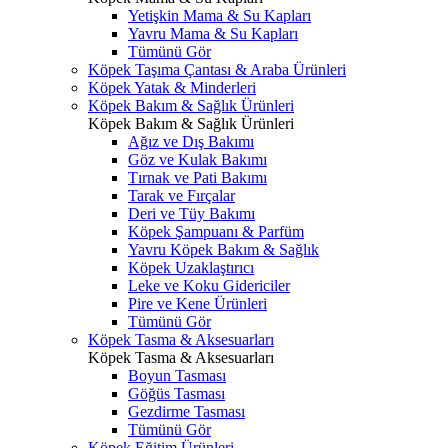
Yetişkin Mama & Su Kapları
Yavru Mama & Su Kapları
Tümünü Gör
Köpek Taşıma Çantası & Araba Ürünleri
Köpek Yatak & Minderleri
Köpek Bakım & Sağlık Ürünleri
Köpek Bakım & Sağlık Ürünleri
Ağız ve Dış Bakımı
Göz ve Kulak Bakımı
Tırnak ve Pati Bakımı
Tarak ve Fırçalar
Deri ve Tüy Bakımı
Köpek Şampuanı & Parfüm
Yavru Köpek Bakım & Sağlık
Köpek Uzaklaştırıcı
Leke ve Koku Gidericiler
Pire ve Kene Ürünleri
Tümünü Gör
Köpek Tasma & Aksesuarları
Köpek Tasma & Aksesuarları
Boyun Tasması
Göğüs Tasması
Gezdirme Tasması
Tümünü Gör
Köpek Eğitim Ürünleri