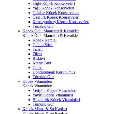
Light Köpek Konserveleri
Yaşlı Köpek Konserveleri
Tahılsız Köpek Konserveleri
Özel Irk Köpek Konserveleri
Kısırlaştırılmış Köpek Konserveleri
Tümünü Gör
Köpek Ödül Mamaları & Kemikler
Köpek Ödül Mamaları & Kemikler
Köpek Kemiği
Çubuk/Stick
Taneli
Fileto
Bisküvi
Krema/Sıvı
Çorba
Dondurularak Kurutulmuş
Tümünü Gör
Köpek Vitaminleri
Köpek Vitaminleri
Yetişkin Köpek Vitaminleri
Yavru Köpek Vitaminleri
Büyük Irk Köpek Vitaminleri
Tümünü Gör
Köpek Mama & Su Kapları
Köpek Mama & Su Kapları