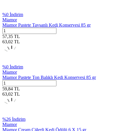
%
0
İndirim
Miamor
Miamor Pastete Tavşanlı Kedi Konservesi 85 gr
57,35
TL
63,02
TL
%
0
İndirim
Miamor
Miamor Pastete Ton Balıklı Kedi Konservesi 85 gr
59,84
TL
63,02
TL
%
26
İndirim
Miamor
Miamor Cream Ciğerli Kedi Ödülü 6 X 15 gr