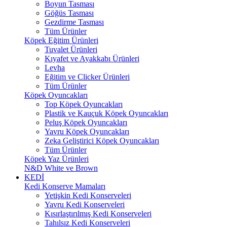
Boyun Tasması
Göğüs Tasması
Gezdirme Tasması
Tüm Ürünler
Köpek Eğitim Ürünleri
Tuvalet Ürünleri
Kıyafet ve Ayakkabı Ürünleri
Levha
Eğitim ve Clicker Ürünleri
Tüm Ürünler
Köpek Oyuncakları
Top Köpek Oyuncakları
Plastik ve Kauçuk Köpek Oyuncakları
Peluş Köpek Oyuncakları
Yavru Köpek Oyuncakları
Zeka Geliştirici Köpek Oyuncakları
Tüm Ürünler
Köpek Yaz Ürünleri
N&D White ve Brown
KEDİ
Kedi Konserve Mamaları
Yetişkin Kedi Konserveleri
Yavru Kedi Konserveleri
Kısırlaştırılmış Kedi Konserveleri
Tahılsız Kedi Konserveleri