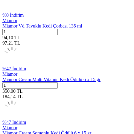
%
0
İndirim
Miamor
Miamor Vd Tavuklu Kedi Çorbası 135 ml
94,10
TL
97,21
TL
%
47
İndirim
Miamor
Miamor Cream Multi Vitamin Kedi Ödülü 6 x 15 gr
350,00
TL
184,14
TL
%
47
İndirim
Miamor
Miamor Cream Somonlu Kedi Ödülü 6 x 15 gr