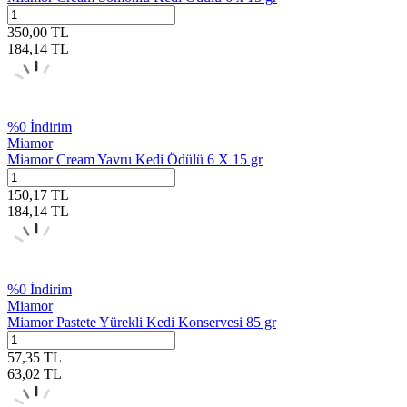
350,00
TL
184,14
TL
%
0
İndirim
Miamor
Miamor Cream Yavru Kedi Ödülü 6 X 15 gr
150,17
TL
184,14
TL
%
0
İndirim
Miamor
Miamor Pastete Yürekli Kedi Konservesi 85 gr
57,35
TL
63,02
TL