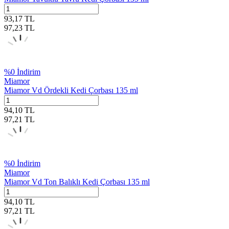
93,17
TL
97,23
TL
%
0
İndirim
Miamor
Miamor Vd Ördekli Kedi Çorbası 135 ml
94,10
TL
97,21
TL
%
0
İndirim
Miamor
Miamor Vd Ton Balıklı Kedi Çorbası 135 ml
94,10
TL
97,21
TL