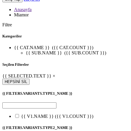
Anasayfa
Miamor
Filtre
Kategoriler
{{ CAT.NAME }}
({{ CAT.COUNT }})
{{ SUB.NAME }}
({{ SUB.COUNT }})
Seçilen Filtreler
{{ SELECTED.TEXT }} ×
HEPSİNİ SİL
{{ FILTERS.VARIANTS.TYPE1_NAME }}
{{ V1.NAME }}
({{ V1.COUNT }})
{{ FILTERS.VARIANTS.TYPE2_NAME }}