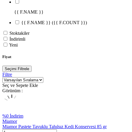
{{ F.NAME }}
{{ F.NAME }}
({{ F.COUNT }})
Stoktakiler
İndirimli
Yeni
Fiyat
Seçimi Filtrele
Filtre
Seç ve Sepete Ekle
Görünüm :
%
0
İndirim
Miamor
Miamor Pastete Tavuklu Tahılsız Kedi Konservesi 85 gr