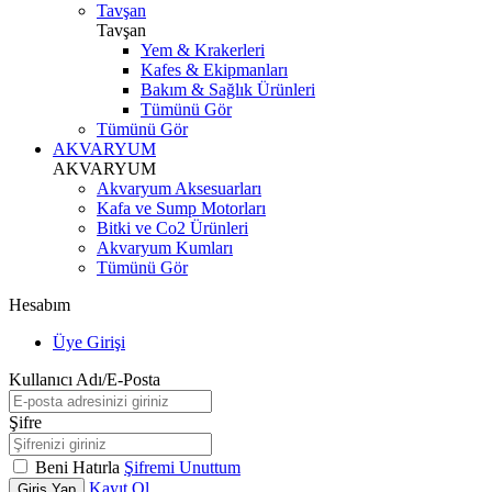
Tavşan
Tavşan
Yem & Krakerleri
Kafes & Ekipmanları
Bakım & Sağlık Ürünleri
Tümünü Gör
Tümünü Gör
AKVARYUM
AKVARYUM
Akvaryum Aksesuarları
Kafa ve Sump Motorları
Bitki ve Co2 Ürünleri
Akvaryum Kumları
Tümünü Gör
Hesabım
Üye Girişi
Kullanıcı Adı/E-Posta
Şifre
Beni Hatırla
Şifremi Unuttum
Kayıt Ol
Giriş Yap