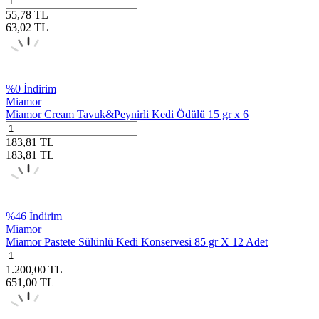
55,78
TL
63,02
TL
%
0
İndirim
Miamor
Miamor Cream Tavuk&Peynirli Kedi Ödülü 15 gr x 6
183,81
TL
183,81
TL
%
46
İndirim
Miamor
Miamor Pastete Sülünlü Kedi Konservesi 85 gr X 12 Adet
1.200,00
TL
651,00
TL