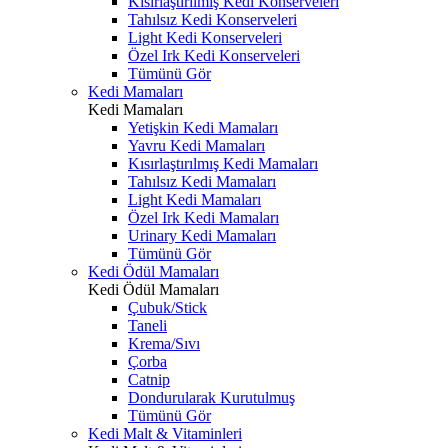
Kısırlaştırılmış Kedi Konserveleri
Tahılsız Kedi Konserveleri
Light Kedi Konserveleri
Özel Irk Kedi Konserveleri
Tümünü Gör
Kedi Mamaları
Kedi Mamaları
Yetişkin Kedi Mamaları
Yavru Kedi Mamaları
Kısırlaştırılmış Kedi Mamaları
Tahılsız Kedi Mamaları
Light Kedi Mamaları
Özel Irk Kedi Mamaları
Urinary Kedi Mamaları
Tümünü Gör
Kedi Ödül Mamaları
Kedi Ödül Mamaları
Çubuk/Stick
Taneli
Krema/Sıvı
Çorba
Catnip
Dondurularak Kurutulmuş
Tümünü Gör
Kedi Malt & Vitaminleri