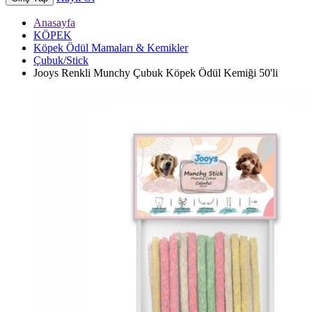
Anasayfa
KÖPEK
Köpek Ödül Mamaları & Kemikler
Çubuk/Stick
Jooys Renkli Munchy Çubuk Köpek Ödül Kemiği 50'li