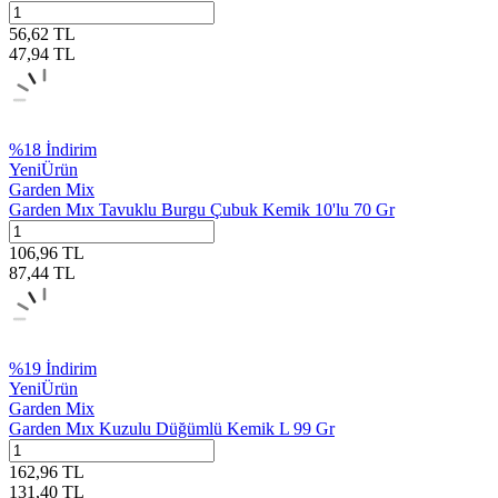
56,62
TL
47,94
TL
%
18
İndirim
Yeni
Ürün
Garden Mix
Garden Mıx Tavuklu Burgu Çubuk Kemik 10'lu 70 Gr
106,96
TL
87,44
TL
%
19
İndirim
Yeni
Ürün
Garden Mix
Garden Mıx Kuzulu Düğümlü Kemik L 99 Gr
162,96
TL
131,40
TL