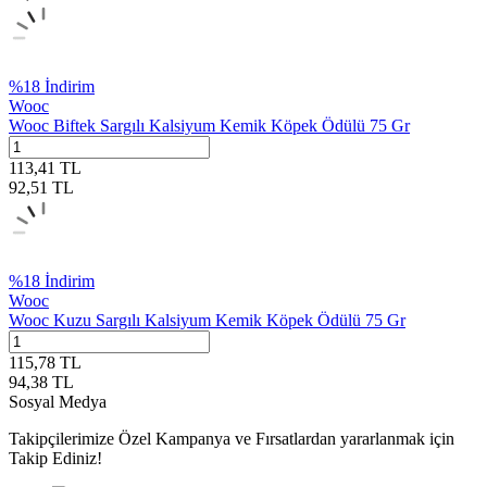
%
18
İndirim
Wooc
Wooc Biftek Sargılı Kalsiyum Kemik Köpek Ödülü 75 Gr
113,41
TL
92,51
TL
%
18
İndirim
Wooc
Wooc Kuzu Sargılı Kalsiyum Kemik Köpek Ödülü 75 Gr
115,78
TL
94,38
TL
Sosyal Medya
Takipçilerimize Özel Kampanya ve Fırsatlardan yararlanmak için
Takip Ediniz!