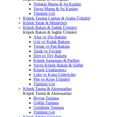
Yetişkin Mama & Su Kapları
Yavru Mama & Su Kapları
Tümünü Gör
Köpek Taşıma Çantası & Araba Ürünleri
Köpek Yatak & Minderleri
Köpek Bakım & Sağlık Ürünleri
Köpek Bakım & Sağlık Ürünleri
Ağız ve Dış Bakımı
Göz ve Kulak Bakımı
Tırnak ve Pati Bakımı
Tarak ve Fırçalar
Deri ve Tüy Bakımı
Köpek Şampuanı & Parfüm
Yavru Köpek Bakım & Sağlık
Köpek Uzaklaştırıcı
Leke ve Koku Gidericiler
Pire ve Kene Ürünleri
Tümünü Gör
Köpek Tasma & Aksesuarları
Köpek Tasma & Aksesuarları
Boyun Tasması
Göğüs Tasması
Gezdirme Tasması
Tümünü Gör
Köpek Eğitim Ürünleri