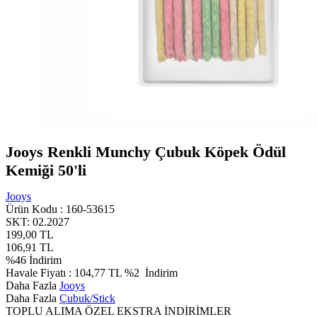
Jooys Renkli Munchy Çubuk Köpek Ödül
Kemiği 50'li
Jooys
Ürün Kodu :
160-53615
SKT: 02.2027
199,00
TL
106,91
TL
%
46
İndirim
Havale Fiyatı :
104,77
TL
%2
İndirim
Daha Fazla
Jooys
Daha Fazla
Çubuk/Stick
TOPLU ALIMA ÖZEL EKSTRA İNDİRİMLER