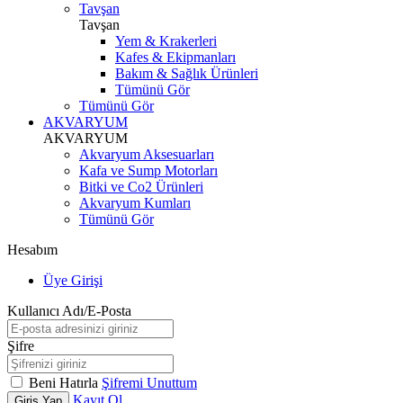
Tavşan
Tavşan
Yem & Krakerleri
Kafes & Ekipmanları
Bakım & Sağlık Ürünleri
Tümünü Gör
Tümünü Gör
AKVARYUM
AKVARYUM
Akvaryum Aksesuarları
Kafa ve Sump Motorları
Bitki ve Co2 Ürünleri
Akvaryum Kumları
Tümünü Gör
Hesabım
Üye Girişi
Kullanıcı Adı/E-Posta
Şifre
Beni Hatırla
Şifremi Unuttum
Kayıt Ol
Giriş Yap