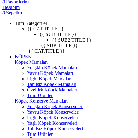
0
Favorilerim
Hesabım
0
Sepetim
Tüm Kategoriler
{{ CAT.TITLE }}
{{ SUB.TITLE }}
{{ SUB2.TITLE }}
{{ SUB.TITLE }}
{{ CAT.TITLE }}
KÖPEK
Köpek Mamaları
Yetişkin Köpek Mamaları
Yavru Köpek Mamaları
Light Köpek Mamaları
Tahılsız Köpek Mamaları
Özel Irk Köpek Mamaları
Tüm Ürünler
Köpek Konserve Mamaları
Yetişkin Köpek Konserveleri
Yavru Köpek Konserveleri
Light Köpek Konserveleri
Yaşlı Köpek Konserveleri
Tahılsız Köpek Konserveleri
Tüm Ürünler