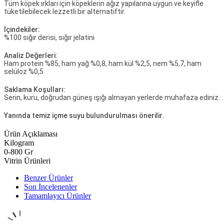
Tüm köpek ırkları için köpeklerin ağız yapılarına uygun ve keyifle
tüketilebilecek lezzetli bir alternatiftir.
İçindekiler:
%100 sığır derisi, sığır jelatini
Analiz Değerleri:
Ham protein %85, ham yağ %0,8, ham kül %2,5, nem %5,7, ham
selüloz %0,5
Saklama Koşulları:
Serin, kuru, doğrudan güneş ışığı almayan yerlerde muhafaza ediniz.
Yanında temiz içme suyu bulundurulması önerilir.
Ürün Açıklaması
Kilogram
0-800 Gr
Vitrin Ürünleri
Benzer Ürünler
Son İncelenenler
Tamamlayıcı Ürünler