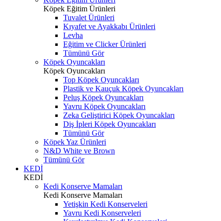
Köpek Eğitim Ürünleri
Tuvalet Ürünleri
Kıyafet ve Ayakkabı Ürünleri
Levha
Eğitim ve Clicker Ürünleri
Tümünü Gör
Köpek Oyuncakları
Köpek Oyuncakları
Top Köpek Oyuncakları
Plastik ve Kauçuk Köpek Oyuncakları
Peluş Köpek Oyuncakları
Yavru Köpek Oyuncakları
Zeka Geliştirici Köpek Oyuncakları
Diş İpleri Köpek Oyuncakları
Tümünü Gör
Köpek Yaz Ürünleri
N&D White ve Brown
Tümünü Gör
KEDİ
KEDİ
Kedi Konserve Mamaları
Kedi Konserve Mamaları
Yetişkin Kedi Konserveleri
Yavru Kedi Konserveleri