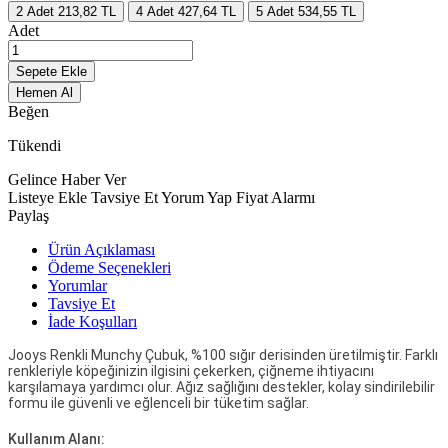
2
Adet
213,82 TL
4
Adet
427,64 TL
5
Adet
534,55 TL
Adet
Sepete Ekle
Hemen Al
Beğen
Tükendi
Gelince Haber Ver
Listeye Ekle
Tavsiye Et
Yorum Yap
Fiyat Alarmı
Paylaş
Ürün Açıklaması
Ödeme Seçenekleri
Yorumlar
Tavsiye Et
İade Koşulları
Jooys Renkli Munchy Çubuk, %100 sığır derisinden üretilmiştir. Farklı
renkleriyle köpeğinizin ilgisini çekerken, çiğneme ihtiyacını
karşılamaya yardımcı olur. Ağız sağlığını destekler, kolay sindirilebilir
formu ile güvenli ve eğlenceli bir tüketim sağlar.
Kullanım Alanı: