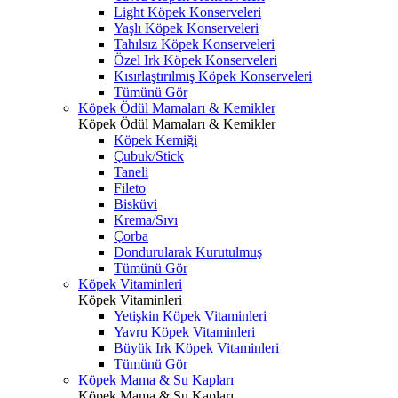
Light Köpek Konserveleri
Yaşlı Köpek Konserveleri
Tahılsız Köpek Konserveleri
Özel Irk Köpek Konserveleri
Kısırlaştırılmış Köpek Konserveleri
Tümünü Gör
Köpek Ödül Mamaları & Kemikler
Köpek Ödül Mamaları & Kemikler
Köpek Kemiği
Çubuk/Stick
Taneli
Fileto
Bisküvi
Krema/Sıvı
Çorba
Dondurularak Kurutulmuş
Tümünü Gör
Köpek Vitaminleri
Köpek Vitaminleri
Yetişkin Köpek Vitaminleri
Yavru Köpek Vitaminleri
Büyük Irk Köpek Vitaminleri
Tümünü Gör
Köpek Mama & Su Kapları
Köpek Mama & Su Kapları