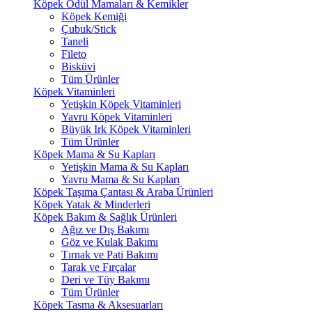
Köpek Ödül Mamaları & Kemikler
Köpek Kemiği
Çubuk/Stick
Taneli
Fileto
Bisküvi
Tüm Ürünler
Köpek Vitaminleri
Yetişkin Köpek Vitaminleri
Yavru Köpek Vitaminleri
Büyük Irk Köpek Vitaminleri
Tüm Ürünler
Köpek Mama & Su Kapları
Yetişkin Mama & Su Kapları
Yavru Mama & Su Kapları
Köpek Taşıma Çantası & Araba Ürünleri
Köpek Yatak & Minderleri
Köpek Bakım & Sağlık Ürünleri
Ağız ve Dış Bakımı
Göz ve Kulak Bakımı
Tırnak ve Pati Bakımı
Tarak ve Fırçalar
Deri ve Tüy Bakımı
Tüm Ürünler
Köpek Tasma & Aksesuarları