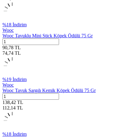
%
18
İndirim
Wooc
Wooc Tavuklu Mini Stick Köpek Ödülü 75 Gr
90,78
TL
74,74
TL
%
19
İndirim
Wooc
Wooc Tavuk Sargılı Kemik Köpek Ödülü 75 Gr
138,42
TL
112,14
TL
%
18
İndirim