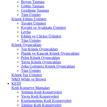
Boyun Tasması
Göğüs Tasması
Gezdirme Tasması
Tüm Ürünler
Köpek Eğitim Ürünleri
Tuvalet Ürünleri
Kıyafet ve Ayakkabı Ürünleri
Levha
Eğitim ve Clicker Ürünleri
Tüm Ürünler
Köpek Oyuncakları
Top Köpek Oyuncakları
Plastik ve Kauçuk Köpek Oyuncakları
Peluş Köpek Oyuncakları
Yavru Köpek Oyuncakları
Zeka Geliştirici Köpek Oyuncakları
Tüm Ürünler
Köpek Yaz Ürünleri
N&D White ve Brown
KEDİ
Kedi Konserve Mamaları
Yetişkin Kedi Konserveleri
Yavru Kedi Konserveleri
Kısırlaştırılmış Kedi Konserveleri
Tahılsız Kedi Konserveleri