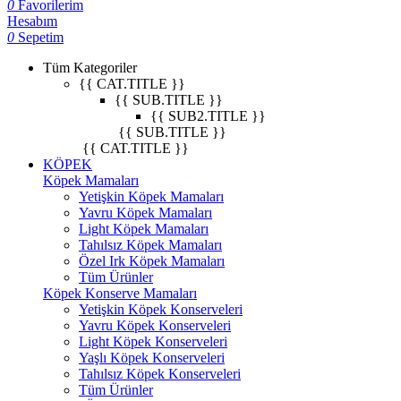
0
Favorilerim
Hesabım
0
Sepetim
Tüm Kategoriler
{{ CAT.TITLE }}
{{ SUB.TITLE }}
{{ SUB2.TITLE }}
{{ SUB.TITLE }}
{{ CAT.TITLE }}
KÖPEK
Köpek Mamaları
Yetişkin Köpek Mamaları
Yavru Köpek Mamaları
Light Köpek Mamaları
Tahılsız Köpek Mamaları
Özel Irk Köpek Mamaları
Tüm Ürünler
Köpek Konserve Mamaları
Yetişkin Köpek Konserveleri
Yavru Köpek Konserveleri
Light Köpek Konserveleri
Yaşlı Köpek Konserveleri
Tahılsız Köpek Konserveleri
Tüm Ürünler