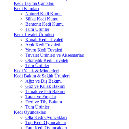
Kedi Taşıma Çantaları
Kedi Kumları
Naturel Kedi Kumu
Silika Kedi Kumu
Bentonit Kedi Kumu
Tüm Ürünler
Kedi Tuvalet Ürünleri
Kapalı Kedi Tuvaleti
Açık Kedi Tuvaleti
Yavru Kedi Tuvaleti
Tuvalet Ürünleri ve Aksesuarları
Otomatik Kedi Tuvaleti
Tüm Ürünler
Kedi Yatak & Minderleri
Kedi Bakım & Sağlık Ürünleri
Ağız ve Dış Bakımı
Göz ve Kulak Bakımı
Tırnak ve Pati Bakımı
Tarak ve Fırçalar
Deri ve Tüy Bakımı
Tüm Ürünler
Kedi Oyuncakları
Olta Kedi Oyuncakları
Top Kedi Oyuncakları
Fare Kedi Oyuncakları