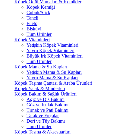
Köpek Ödül Mamaları & Kemikler
Köpek Kemiği
Çubuk/Stick
Taneli
Fileto
Bisküvi
Tüm Ürünler
Köpek Vitaminleri
Yetişkin Köpek Vitaminleri
Yavru Köpek Vitaminleri
Büyük Irk Köpek Vitaminleri
Tüm Ürünler
Köpek Mama & Su Kapları
Yetişkin Mama & Su Kapları
Yavru Mama & Su Kapları
Köpek Taşıma Çantası & Araba Ürünleri
Köpek Yatak & Minderleri
Köpek Bakım & Sağlık Ürünleri
Ağız ve Dış Bakımı
Göz ve Kulak Bakımı
Tırnak ve Pati Bakımı
Tarak ve Fırçalar
Deri ve Tüy Bakımı
Tüm Ürünler
Köpek Tasma & Aksesuarları