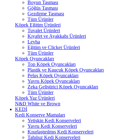
Boyun Tasması
Göğüs Tasması
Gezdirme Tasması
Tüm Ürünler
Köpek Eğitim Ürünleri
Tuvalet Ürünleri
Kıyafet ve Ayakkabı Ürünleri
Levha
Eğitim ve Clicker Ürünleri
Tüm Ürünler
Köpek Oyuncakları
Top Köpek Oyuncakları
Plastik ve Kauçuk Köpek Oyuncakları
Peluş Köpek Oyuncakları
Yavru Köpek Oyuncakları
Zeka Geliştirici Köpek Oyuncakları
Tüm Ürünler
Köpek Yaz Ürünleri
N&D White ve Brown
KEDİ
Kedi Konserve Mamaları
Yetişkin Kedi Konserveleri
Yavru Kedi Konserveleri
Kısırlaştırılmış Kedi Konserveleri
Tahılsız Kedi Konserveleri