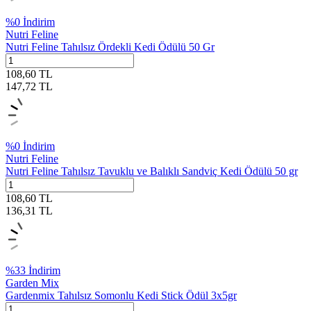
%
0
İndirim
Nutri Feline
Nutri Feline Tahılsız Ördekli Kedi Ödülü 50 Gr
108,60
TL
147,72
TL
%
0
İndirim
Nutri Feline
Nutri Feline Tahılsız Tavuklu ve Balıklı Sandviç Kedi Ödülü 50 gr
108,60
TL
136,31
TL
%
33
İndirim
Garden Mix
Gardenmix Tahılsız Somonlu Kedi Stick Ödül 3x5gr