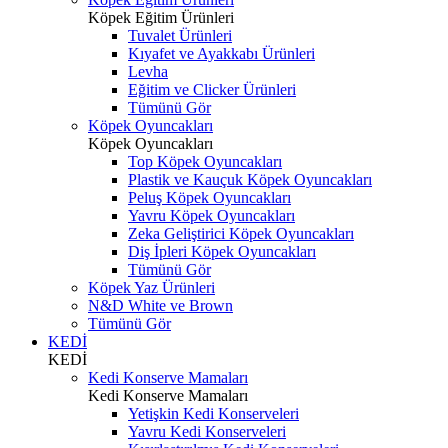
Köpek Eğitim Ürünleri
Tuvalet Ürünleri
Kıyafet ve Ayakkabı Ürünleri
Levha
Eğitim ve Clicker Ürünleri
Tümünü Gör
Köpek Oyuncakları
Köpek Oyuncakları
Top Köpek Oyuncakları
Plastik ve Kauçuk Köpek Oyuncakları
Peluş Köpek Oyuncakları
Yavru Köpek Oyuncakları
Zeka Geliştirici Köpek Oyuncakları
Diş İpleri Köpek Oyuncakları
Tümünü Gör
Köpek Yaz Ürünleri
N&D White ve Brown
Tümünü Gör
KEDİ
KEDİ
Kedi Konserve Mamaları
Kedi Konserve Mamaları
Yetişkin Kedi Konserveleri
Yavru Kedi Konserveleri