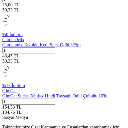
75,00
TL
50,33
TL
%
0
İndirim
Garden Mix
Gardenmix Tavuklu Kedi Stick Ödül 3*5gr
48,45
TL
50,33
TL
%
13
İndirim
GimCat
GimCat Sticks Tahılsız Hindi Tavşanlı Ödül Çubuğu 10'lu
154,53
TL
134,76
TL
Sosyal Medya
Takipçilerimize Özel Kampanya ve Fırsatlardan yararlanmak için