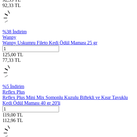
92,33
TL
%
38
İndirim
Wanpy
Wanpy Uskumru Fileto Kedi Ödül Maması 25 gr
125,00
TL
77,33
TL
%
5
İndirim
Reflex Plus
Reflex Plus Mini Mix Somonlu Kuzulu Biftekli ve Kısır Tavuklu
Kedi Ödül Maması 40 gr 20'li
119,00
TL
112,96
TL