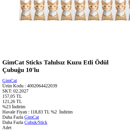
GimCat Sticks Tahılsız Kuzu Etli Ödül
Çubuğu 10'lu
GimCat
Ürün Kodu :
4002064422039
SKT: 02.2027
157,05
TL
121,26
TL
%
23
İndirim
Havale Fiyatı :
118,83
TL
%2
İndirim
Daha Fazla
GimCat
Daha Fazla
Çubuk/Stick
Adet