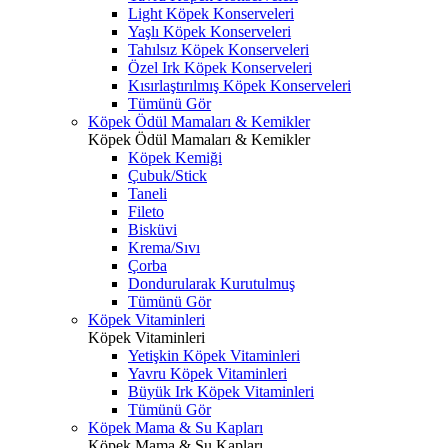
Light Köpek Konserveleri
Yaşlı Köpek Konserveleri
Tahılsız Köpek Konserveleri
Özel Irk Köpek Konserveleri
Kısırlaştırılmış Köpek Konserveleri
Tümünü Gör
Köpek Ödül Mamaları & Kemikler
Köpek Ödül Mamaları & Kemikler
Köpek Kemiği
Çubuk/Stick
Taneli
Fileto
Bisküvi
Krema/Sıvı
Çorba
Dondurularak Kurutulmuş
Tümünü Gör
Köpek Vitaminleri
Köpek Vitaminleri
Yetişkin Köpek Vitaminleri
Yavru Köpek Vitaminleri
Büyük Irk Köpek Vitaminleri
Tümünü Gör
Köpek Mama & Su Kapları
Köpek Mama & Su Kapları