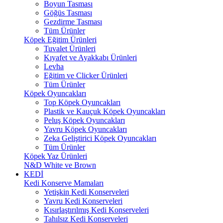
Boyun Tasması
Göğüs Tasması
Gezdirme Tasması
Tüm Ürünler
Köpek Eğitim Ürünleri
Tuvalet Ürünleri
Kıyafet ve Ayakkabı Ürünleri
Levha
Eğitim ve Clicker Ürünleri
Tüm Ürünler
Köpek Oyuncakları
Top Köpek Oyuncakları
Plastik ve Kauçuk Köpek Oyuncakları
Peluş Köpek Oyuncakları
Yavru Köpek Oyuncakları
Zeka Geliştirici Köpek Oyuncakları
Tüm Ürünler
Köpek Yaz Ürünleri
N&D White ve Brown
KEDİ
Kedi Konserve Mamaları
Yetişkin Kedi Konserveleri
Yavru Kedi Konserveleri
Kısırlaştırılmış Kedi Konserveleri
Tahılsız Kedi Konserveleri