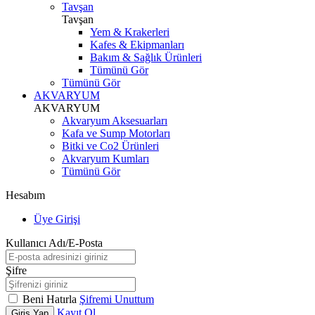
Tavşan
Tavşan
Yem & Krakerleri
Kafes & Ekipmanları
Bakım & Sağlık Ürünleri
Tümünü Gör
Tümünü Gör
AKVARYUM
AKVARYUM
Akvaryum Aksesuarları
Kafa ve Sump Motorları
Bitki ve Co2 Ürünleri
Akvaryum Kumları
Tümünü Gör
Hesabım
Üye Girişi
Kullanıcı Adı/E-Posta
Şifre
Beni Hatırla
Şifremi Unuttum
Kayıt Ol
Giriş Yap