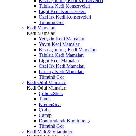
Kısırlaştırılmış Kedi Konserveleri
Tahılsız Kedi Konserveleri
Light Kedi Konserveleri
Özel Irk Kedi Konserveleri
Tümünü Gör
Kedi Mamaları
Kedi Mamaları
Yetişkin Kedi Mamaları
Yavru Kedi Mamaları
Kısırlaştırılmış Kedi Mamaları
Tahılsız Kedi Mamaları
Light Kedi Mamaları
Özel Irk Kedi Mamaları
Urinary Kedi Mamaları
Tümünü Gör
Kedi Ödül Mamaları
Kedi Ödül Mamaları
Çubuk/Stick
Taneli
Krema/Sıvı
Çorba
Catnip
Dondurularak Kurutulmuş
Tümünü Gör
Kedi Malt & Vitaminleri