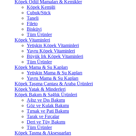
Köpek Ödül Mamaları & Kemikler
Köpek Kemiği
Çubuk/Stick
Taneli
Fileto
Bisküvi
Tüm Ürünler
Köpek Vitaminleri
Yetişkin Köpek Vitaminleri
Yavru Köpek Vitaminleri
Büyük Irk Köpek Vitaminleri
Tüm Ürünler
Köpek Mama & Su Kapları
Yetişkin Mama & Su Kapları
Yavru Mama & Su Kapları
Köpek Taşıma Çantası & Araba Ürünleri
Köpek Yatak & Minderleri
Köpek Bakım & Sağlık Ürünleri
Ağız ve Dış Bakımı
Göz ve Kulak Bakımı
Tırnak ve Pati Bakımı
Tarak ve Fırçalar
Deri ve Tüy Bakımı
Tüm Ürünler
Köpek Tasma & Aksesuarları