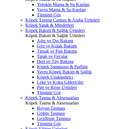
Yetişkin Mama & Su Kapları
Yavru Mama & Su Kapları
Tümünü Gör
Köpek Taşıma Çantası & Araba Ürünleri
Köpek Yatak & Minderleri
Köpek Bakım & Sağlık Ürünleri
Köpek Bakım & Sağlık Ürünleri
Ağız ve Dış Bakımı
Göz ve Kulak Bakımı
Tırnak ve Pati Bakımı
Tarak ve Fırçalar
Deri ve Tüy Bakımı
Köpek Şampuanı & Parfüm
Yavru Köpek Bakım & Sağlık
Köpek Uzaklaştırıcı
Leke ve Koku Gidericiler
Pire ve Kene Ürünleri
Tümünü Gör
Köpek Tasma & Aksesuarları
Köpek Tasma & Aksesuarları
Boyun Tasması
Göğüs Tasması
Gezdirme Tasması
Tümünü Gör
Köpek Eğitim Ürünleri