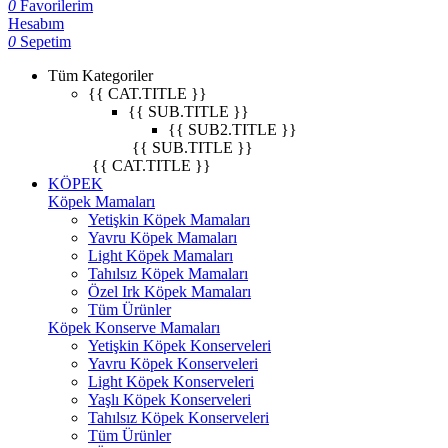
0
Favorilerim
Hesabım
0
Sepetim
Tüm Kategoriler
{{ CAT.TITLE }}
{{ SUB.TITLE }}
{{ SUB2.TITLE }}
{{ SUB.TITLE }}
{{ CAT.TITLE }}
KÖPEK
Köpek Mamaları
Yetişkin Köpek Mamaları
Yavru Köpek Mamaları
Light Köpek Mamaları
Tahılsız Köpek Mamaları
Özel Irk Köpek Mamaları
Tüm Ürünler
Köpek Konserve Mamaları
Yetişkin Köpek Konserveleri
Yavru Köpek Konserveleri
Light Köpek Konserveleri
Yaşlı Köpek Konserveleri
Tahılsız Köpek Konserveleri
Tüm Ürünler