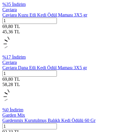
%
35
İndirim
Caviara
Caviara Kuzu Etli Kedi Ödül Maması 3X5 gr
69,80
TL
45,36
TL
%
17
İndirim
Caviara
Caviara Dana Etli Kedi Ödül Maması 3X5 gr
69,80
TL
58,28
TL
%
0
İndirim
Garden Mix
Gardenmix Kurutulmuş Balıklı Kedi Ödülü 60 Gr
92,33
TL