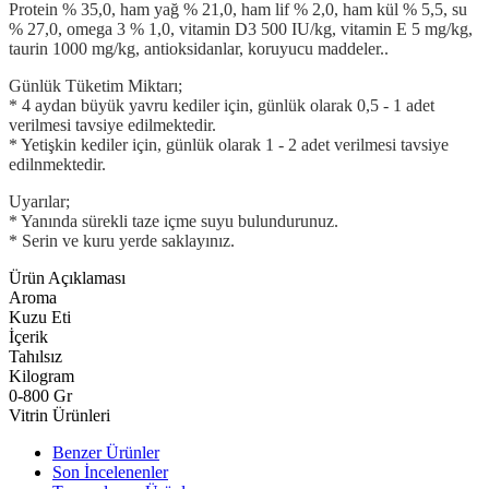
Protein % 35,0, ham yağ % 21,0, ham lif % 2,0, ham kül % 5,5, su
% 27,0, omega 3 % 1,0, vitamin D3 500 IU/kg, vitamin E 5 mg/kg,
taurin 1000 mg/kg, antioksidanlar, koruyucu maddeler..
Günlük Tüketim Miktarı;
* 4 aydan büyük yavru kediler için, günlük olarak 0,5 - 1 adet
verilmesi tavsiye edilmektedir.
* Yetişkin kediler için, günlük olarak 1 - 2 adet verilmesi tavsiye
edilnmektedir.
Uyarılar;
* Yanında sürekli taze içme suyu bulundurunuz.
* Serin ve kuru yerde saklayınız.
Ürün Açıklaması
Aroma
Kuzu Eti
İçerik
Tahılsız
Kilogram
0-800 Gr
Vitrin Ürünleri
Benzer Ürünler
Son İncelenenler