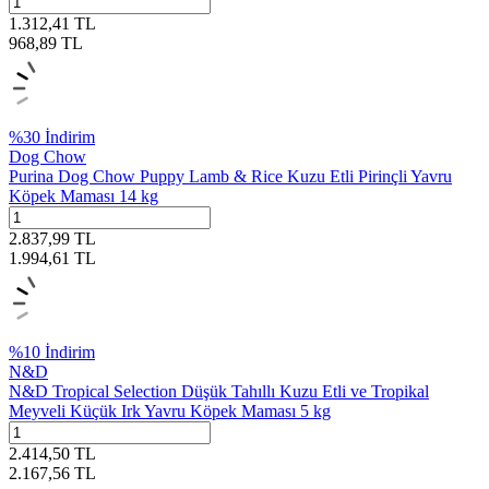
1.312,41
TL
968,89
TL
%
30
İndirim
Dog Chow
Purina Dog Chow Puppy Lamb & Rice Kuzu Etli Pirinçli Yavru
Köpek Maması 14 kg
2.837,99
TL
1.994,61
TL
%
10
İndirim
N&D
N&D Tropical Selection Düşük Tahıllı Kuzu Etli ve Tropikal
Meyveli Küçük Irk Yavru Köpek Maması 5 kg
2.414,50
TL
2.167,56
TL