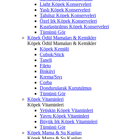
Light Köpek Konserveleri
Yaşlı Köpek Konserveleri
Tahılsız Köpek Konserveleri
Özel Irk Köpek Konserveleri
Kısırlaştırılmış Köpek Konserveleri
Tümünü Gör
Köpek Ödül Mamaları & Kemikler
Köpek Ödül Mamaları & Kemikler
Köpek Kemiği
Çubuk/Stick
Taneli
Fileto
Bisküvi
Krema/Sıvı
Çorba
Dondurularak Kurutulmuş
Tümünü Gör
Köpek Vitaminleri
Köpek Vitaminleri
Yetişkin Köpek Vitaminleri
Yavru Köpek Vitaminleri
Büyük Irk Köpek Vitaminleri
Tümünü Gör
Köpek Mama & Su Kapları
Köpek Mama & Su Kapları