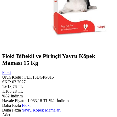
Floki Biftekli ve Pirinçli Yavru Köpek
Maması 15 Kg
Floki
Ürün Kodu :
FLK15DGPP015
SKT: 03.2027
1.613,76
TL
1.105,28
TL
%
32
İndirim
Havale Fiyatı :
1.083,18
TL
%2
İndirim
Daha Fazla
Floki
Daha Fazla
Yavru Köpek Mamaları
Adet