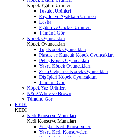
Köpek Eğitim Ürünleri
Tuvalet Ürünleri
Kıyafet ve Ayakkabı Ürünleri
Levha
Eğitim ve Clicker Ürünleri
Tümünü Gör
Köpek Oyuncakları
Köpek Oyuncakları
Top Köpek Oyuncakları
Plastik ve Kauçuk Köpek Oyuncakları
Peluş Köpek Oyuncakları
Yavru Köpek Oyuncakları
Zeka Geliştirici Köpek Oyuncakları
Diş İpleri Köpek Oyuncakları
Tümünü Gör
Köpek Yaz Ürünleri
N&D White ve Brown
Tümünü Gör
KEDİ
KEDİ
Kedi Konserve Mamaları
Kedi Konserve Mamaları
Yetişkin Kedi Konserveleri
Yavru Kedi Konserveleri