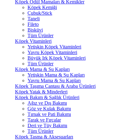
Köpek Ödül Mamaları & Kemikler
Köpek Kemiği
Çubuk/Stick
Taneli
Fileto
Bisküvi
Tüm Ürünler
Köpek Vitaminleri
Yetişkin Köpek Vitaminleri
Yavru Köpek Vitaminleri
Büyük Irk Köpek Vitaminleri
Tüm Ürünler
Köpek Mama & Su Kapları
Yetişkin Mama & Su Kapları
Yavru Mama & Su Kapları
Köpek Taşıma Çantası & Araba Ürünleri
Köpek Yatak & Minderleri
Köpek Bakım & Sağlık Ürünleri
Ağız ve Dış Bakımı
Göz ve Kulak Bakımı
Tırnak ve Pati Bakımı
Tarak ve Fırçalar
Deri ve Tüy Bakımı
Tüm Ürünler
Köpek Tasma & Aksesuarları