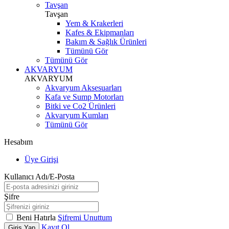
Tavşan
Tavşan
Yem & Krakerleri
Kafes & Ekipmanları
Bakım & Sağlık Ürünleri
Tümünü Gör
Tümünü Gör
AKVARYUM
AKVARYUM
Akvaryum Aksesuarları
Kafa ve Sump Motorları
Bitki ve Co2 Ürünleri
Akvaryum Kumları
Tümünü Gör
Hesabım
Üye Girişi
Kullanıcı Adı/E-Posta
Şifre
Beni Hatırla
Şifremi Unuttum
Kayıt Ol
Giriş Yap