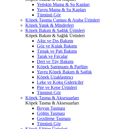
Yetişkin Mama & Su Kapları
Yavru Mama & Su Kapları
Tümünü Gör
Köpek Taşıma Çantası & Araba Ürünleri
Köpek Yatak & Minderleri
Köpek Bakım & Sağlık Ürünleri
Köpek Bakım & Sağlık Ürünleri
Ağız ve Dış Bakımı
Göz ve Kulak Bakımı
Tırnak ve Pati Bakımı
Tarak ve Fırçalar
Deri ve Tüy Bakımı
Köpek Şampuanı & Parfüm
Yavru Köpek Bakım & Sağlık
Köpek Uzaklaştırıcı
Leke ve Koku Gidericiler
Pire ve Kene Ürünleri
Tümünü Gör
Köpek Tasma & Aksesuarları
Köpek Tasma & Aksesuarları
Boyun Tasması
Göğüs Tasması
Gezdirme Tasması
Tümünü Gör
Köpek Eğitim Ürünleri