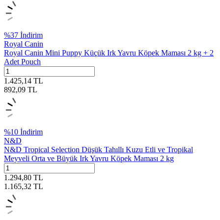
%
37
İndirim
Royal Canin
Royal Canin Mini Puppy Küçük Irk Yavru Köpek Maması 2 kg + 2
Adet Pouch
1.425,14
TL
892,09
TL
%
10
İndirim
N&D
N&D Tropical Selection Düşük Tahıllı Kuzu Etli ve Tropikal
Meyveli Orta ve Büyük Irk Yavru Köpek Maması 2 kg
1.294,80
TL
1.165,32
TL