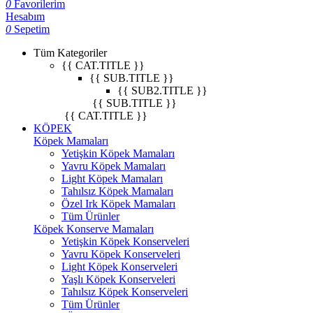
0
Favorilerim
Hesabım
0
Sepetim
Tüm Kategoriler
{{ CAT.TITLE }}
{{ SUB.TITLE }}
{{ SUB2.TITLE }}
{{ SUB.TITLE }}
{{ CAT.TITLE }}
KÖPEK
Köpek Mamaları
Yetişkin Köpek Mamaları
Yavru Köpek Mamaları
Light Köpek Mamaları
Tahılsız Köpek Mamaları
Özel Irk Köpek Mamaları
Tüm Ürünler
Köpek Konserve Mamaları
Yetişkin Köpek Konserveleri
Yavru Köpek Konserveleri
Light Köpek Konserveleri
Yaşlı Köpek Konserveleri
Tahılsız Köpek Konserveleri
Tüm Ürünler