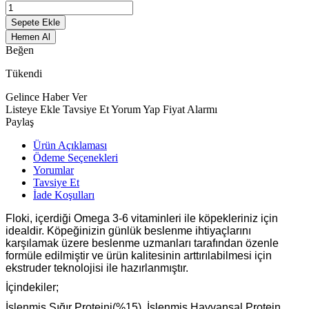
Sepete Ekle
Hemen Al
Beğen
Tükendi
Gelince Haber Ver
Listeye Ekle
Tavsiye Et
Yorum Yap
Fiyat Alarmı
Paylaş
Ürün Açıklaması
Ödeme Seçenekleri
Yorumlar
Tavsiye Et
İade Koşulları
Floki, içerdiği Omega 3-6 vitaminleri ile köpekleriniz için
idealdir. Köpeğinizin günlük beslenme ihtiyaçlarını
karşılamak üzere beslenme uzmanları tarafından özenle
formüle edilmiştir ve ürün kalitesinin arttırılabilmesi için
ekstruder teknolojisi ile hazırlanmıştır.
İçindekiler;
İşlenmiş Sığır Proteini(%15), İşlenmiş Hayvansal Protein,