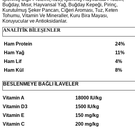
Buğday, Mısır, Hayvansal Yağ, Buğday Kepeği, Pirinç,
Kurutulmuş Şeker Pancarı, Ciğeri Aroması, Tuz, Keten
Tohumu, Vitamin Ve Mineraller, Kuru Bira Mayası,
Koruyucular ve Antioksidanlar.
ANALİTİK BİLEŞENLER
Ham Protein
24%
Ham Yağ
11%
Ham Lif
4%
Ham Kül
8%
BESLENMEYE BAĞLI İLAVELER
Vitamin A
18000 IU/kg
Vitamin D3
1500 IU/kg
Vitamin E
150 mg/kg
Vitamin C
200 mg/kg