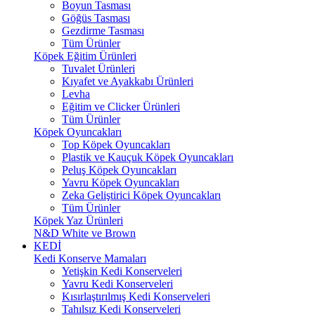
Boyun Tasması
Göğüs Tasması
Gezdirme Tasması
Tüm Ürünler
Köpek Eğitim Ürünleri
Tuvalet Ürünleri
Kıyafet ve Ayakkabı Ürünleri
Levha
Eğitim ve Clicker Ürünleri
Tüm Ürünler
Köpek Oyuncakları
Top Köpek Oyuncakları
Plastik ve Kauçuk Köpek Oyuncakları
Peluş Köpek Oyuncakları
Yavru Köpek Oyuncakları
Zeka Geliştirici Köpek Oyuncakları
Tüm Ürünler
Köpek Yaz Ürünleri
N&D White ve Brown
KEDİ
Kedi Konserve Mamaları
Yetişkin Kedi Konserveleri
Yavru Kedi Konserveleri
Kısırlaştırılmış Kedi Konserveleri
Tahılsız Kedi Konserveleri