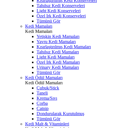
Kısırlaştırılmış Kedi Konserveleri
Tahılsız Kedi Konserveleri
Light Kedi Konserveleri
Özel Irk Kedi Konserveleri
Tümünü Gör
Kedi Mamaları
Kedi Mamaları
Yetişkin Kedi Mamaları
Yavru Kedi Mamaları
Kısırlaştırılmış Kedi Mamaları
Tahılsız Kedi Mamaları
Light Kedi Mamaları
Özel Irk Kedi Mamaları
Urinary Kedi Mamaları
Tümünü Gör
Kedi Ödül Mamaları
Kedi Ödül Mamaları
Çubuk/Stick
Taneli
Krema/Sıvı
Çorba
Catnip
Dondurularak Kurutulmuş
Tümünü Gör
Kedi Malt & Vitaminleri