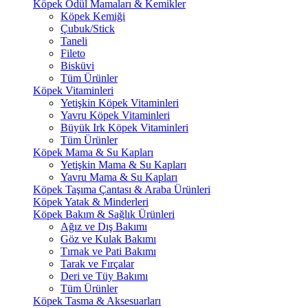
Köpek Ödül Mamaları & Kemikler
Köpek Kemiği
Çubuk/Stick
Taneli
Fileto
Bisküvi
Tüm Ürünler
Köpek Vitaminleri
Yetişkin Köpek Vitaminleri
Yavru Köpek Vitaminleri
Büyük Irk Köpek Vitaminleri
Tüm Ürünler
Köpek Mama & Su Kapları
Yetişkin Mama & Su Kapları
Yavru Mama & Su Kapları
Köpek Taşıma Çantası & Araba Ürünleri
Köpek Yatak & Minderleri
Köpek Bakım & Sağlık Ürünleri
Ağız ve Dış Bakımı
Göz ve Kulak Bakımı
Tırnak ve Pati Bakımı
Tarak ve Fırçalar
Deri ve Tüy Bakımı
Tüm Ürünler
Köpek Tasma & Aksesuarları