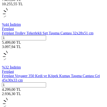
10.255,55
TL
%
44
İndirim
Ferplast
Ferplast Trolley Tekerlekli Sırt Taşıma Çantası 32x28x51 cm
5.499,00
TL
3.097,94
TL
%
32
İndirim
Ferplast
Ferplast Voyager 350 Kedi ve Köpek Kumaş Taşıma Çantası Gri
45x30x33 cm
4.299,00
TL
2.936,30
TL