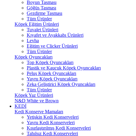
Boyun Tasması
Göğüs Tasması
Gezdirme Tasması
Tüm Ürünler
Köpek Eğitim Ürünleri
Tuvalet Ürünleri
Kıyafet ve Ayakkabı Ürünleri
Levha
Eğitim ve Clicker Ürünleri
Tüm Ürünler
Köpek Oyuncakları
Top Köpek Oyuncakları
Plastik ve Kauçuk Köpek Oyuncakları
Peluş Köpek Oyuncakları
Yavru Köpek Oyuncakları
Zeka Geliştirici Köpek Oyuncakları
Tüm Ürünler
Köpek Yaz Ürünleri
N&D White ve Brown
KEDİ
Kedi Konserve Mamaları
Yetişkin Kedi Konserveleri
Yavru Kedi Konserveleri
Kısırlaştırılmış Kedi Konserveleri
Tahılsız Kedi Konserveleri