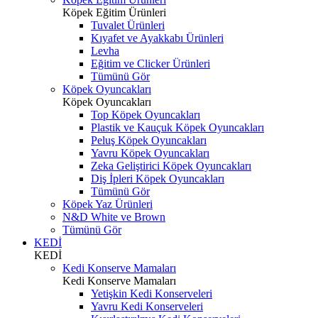
Köpek Eğitim Ürünleri
Tuvalet Ürünleri
Kıyafet ve Ayakkabı Ürünleri
Levha
Eğitim ve Clicker Ürünleri
Tümünü Gör
Köpek Oyuncakları
Köpek Oyuncakları
Top Köpek Oyuncakları
Plastik ve Kauçuk Köpek Oyuncakları
Peluş Köpek Oyuncakları
Yavru Köpek Oyuncakları
Zeka Geliştirici Köpek Oyuncakları
Diş İpleri Köpek Oyuncakları
Tümünü Gör
Köpek Yaz Ürünleri
N&D White ve Brown
Tümünü Gör
KEDİ
KEDİ
Kedi Konserve Mamaları
Kedi Konserve Mamaları
Yetişkin Kedi Konserveleri
Yavru Kedi Konserveleri