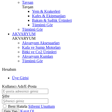
Tavşan
Tavşan
Yem & Krakerleri
Kafes & Ekipmanları
Bakım & Sağlık Ürünleri
Tümünü Gör
Tümünü Gör
AKVARYUM
AKVARYUM
Akvaryum Aksesuarları
Kafa ve Sump Motorları
Bitki ve Co2 Ürünleri
Akvaryum Kumları
Tümünü Gör
Hesabım
Üye Girişi
Kullanıcı Adı/E-Posta
Şifre
Beni Hatırla
Şifremi Unuttum
Kayıt Ol
Giriş Yap