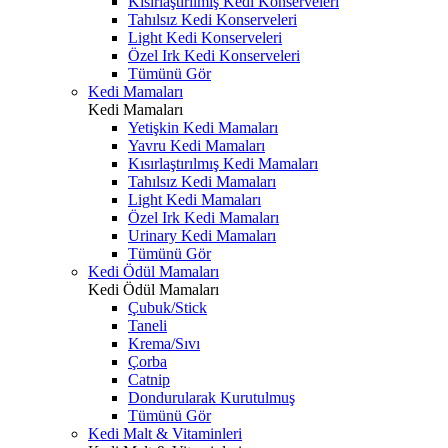
Kısırlaştırılmış Kedi Konserveleri
Tahılsız Kedi Konserveleri
Light Kedi Konserveleri
Özel Irk Kedi Konserveleri
Tümünü Gör
Kedi Mamaları
Kedi Mamaları
Yetişkin Kedi Mamaları
Yavru Kedi Mamaları
Kısırlaştırılmış Kedi Mamaları
Tahılsız Kedi Mamaları
Light Kedi Mamaları
Özel Irk Kedi Mamaları
Urinary Kedi Mamaları
Tümünü Gör
Kedi Ödül Mamaları
Kedi Ödül Mamaları
Çubuk/Stick
Taneli
Krema/Sıvı
Çorba
Catnip
Dondurularak Kurutulmuş
Tümünü Gör
Kedi Malt & Vitaminleri