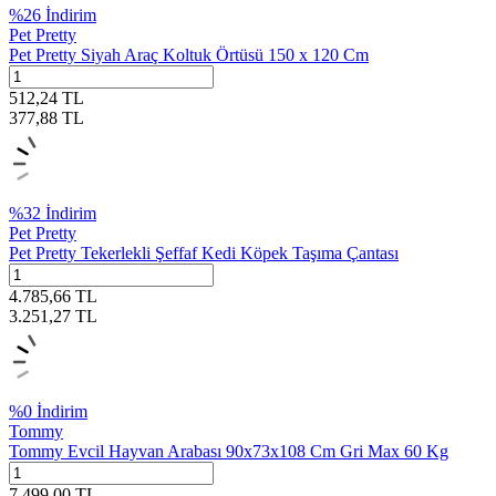
%
26
İndirim
Pet Pretty
Pet Pretty Siyah Araç Koltuk Örtüsü 150 x 120 Cm
512,24
TL
377,88
TL
%
32
İndirim
Pet Pretty
Pet Pretty Tekerlekli Şeffaf Kedi Köpek Taşıma Çantası
4.785,66
TL
3.251,27
TL
%
0
İndirim
Tommy
Tommy Evcil Hayvan Arabası 90x73x108 Cm Gri Max 60 Kg
7.499,00
TL