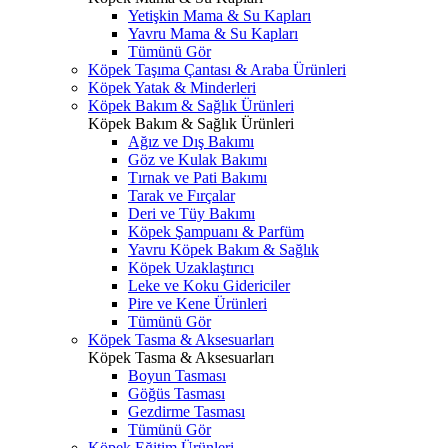
Yetişkin Mama & Su Kapları
Yavru Mama & Su Kapları
Tümünü Gör
Köpek Taşıma Çantası & Araba Ürünleri
Köpek Yatak & Minderleri
Köpek Bakım & Sağlık Ürünleri
Köpek Bakım & Sağlık Ürünleri
Ağız ve Dış Bakımı
Göz ve Kulak Bakımı
Tırnak ve Pati Bakımı
Tarak ve Fırçalar
Deri ve Tüy Bakımı
Köpek Şampuanı & Parfüm
Yavru Köpek Bakım & Sağlık
Köpek Uzaklaştırıcı
Leke ve Koku Gidericiler
Pire ve Kene Ürünleri
Tümünü Gör
Köpek Tasma & Aksesuarları
Köpek Tasma & Aksesuarları
Boyun Tasması
Göğüs Tasması
Gezdirme Tasması
Tümünü Gör
Köpek Eğitim Ürünleri