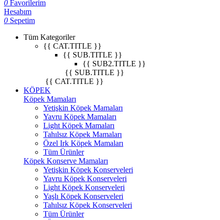
0
Favorilerim
Hesabım
0
Sepetim
Tüm Kategoriler
{{ CAT.TITLE }}
{{ SUB.TITLE }}
{{ SUB2.TITLE }}
{{ SUB.TITLE }}
{{ CAT.TITLE }}
KÖPEK
Köpek Mamaları
Yetişkin Köpek Mamaları
Yavru Köpek Mamaları
Light Köpek Mamaları
Tahılsız Köpek Mamaları
Özel Irk Köpek Mamaları
Tüm Ürünler
Köpek Konserve Mamaları
Yetişkin Köpek Konserveleri
Yavru Köpek Konserveleri
Light Köpek Konserveleri
Yaşlı Köpek Konserveleri
Tahılsız Köpek Konserveleri
Tüm Ürünler