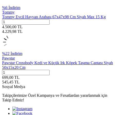
%
6
İndirim
Tommy
Tommy Evcil Hayvan Arabası 67x47x98 Cm Siyah Max 15 Kg
4.500,00
TL
4.229,98
TL
%
22
İndirim
Pawstar
Pawstar Crossbody Kedi ve Küçük Irk Köpek Taşıma Çantası Siyah
50x15x20 Cm
699,00
TL
545,45
TL
Sosyal Medya
Takipçilerimize Özel Kampanya ve Fırsatlardan yararlanmak için
Takip Ediniz!