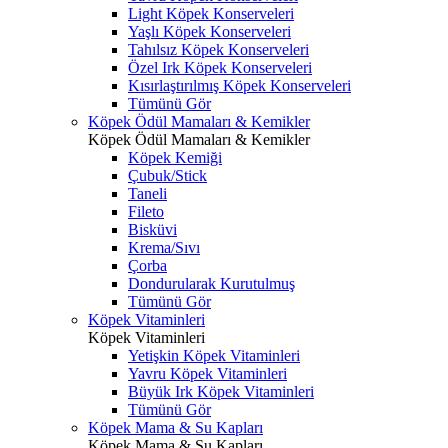
Light Köpek Konserveleri
Yaşlı Köpek Konserveleri
Tahılsız Köpek Konserveleri
Özel Irk Köpek Konserveleri
Kısırlaştırılmış Köpek Konserveleri
Tümünü Gör
Köpek Ödül Mamaları & Kemikler
Köpek Ödül Mamaları & Kemikler
Köpek Kemiği
Çubuk/Stick
Taneli
Fileto
Bisküvi
Krema/Sıvı
Çorba
Dondurularak Kurutulmuş
Tümünü Gör
Köpek Vitaminleri
Köpek Vitaminleri
Yetişkin Köpek Vitaminleri
Yavru Köpek Vitaminleri
Büyük Irk Köpek Vitaminleri
Tümünü Gör
Köpek Mama & Su Kapları
Köpek Mama & Su Kapları