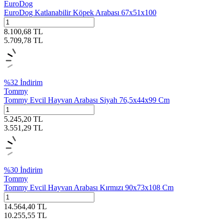
EuroDog
EuroDog Katlanabilir Köpek Arabası 67x51x100
8.100,68
TL
5.709,78
TL
%
32
İndirim
Tommy
Tommy Evcil Hayvan Arabası Siyah 76,5x44x99 Cm
5.245,20
TL
3.551,29
TL
%
30
İndirim
Tommy
Tommy Evcil Hayvan Arabası Kırmızı 90x73x108 Cm
14.564,40
TL
10.255,55
TL