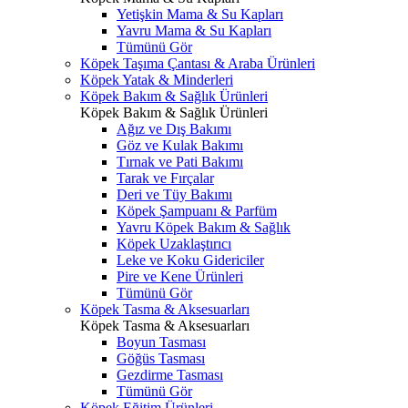
Yetişkin Mama & Su Kapları
Yavru Mama & Su Kapları
Tümünü Gör
Köpek Taşıma Çantası & Araba Ürünleri
Köpek Yatak & Minderleri
Köpek Bakım & Sağlık Ürünleri
Köpek Bakım & Sağlık Ürünleri
Ağız ve Dış Bakımı
Göz ve Kulak Bakımı
Tırnak ve Pati Bakımı
Tarak ve Fırçalar
Deri ve Tüy Bakımı
Köpek Şampuanı & Parfüm
Yavru Köpek Bakım & Sağlık
Köpek Uzaklaştırıcı
Leke ve Koku Gidericiler
Pire ve Kene Ürünleri
Tümünü Gör
Köpek Tasma & Aksesuarları
Köpek Tasma & Aksesuarları
Boyun Tasması
Göğüs Tasması
Gezdirme Tasması
Tümünü Gör
Köpek Eğitim Ürünleri