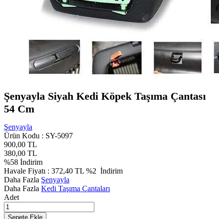
Şenyayla Siyah Kedi Köpek Taşıma Çantası
54 Cm
Şenyayla
Ürün Kodu :
SY-5097
900,00
TL
380,00
TL
%
58
İndirim
Havale Fiyatı :
372,40
TL
%2
İndirim
Daha Fazla
Şenyayla
Daha Fazla
Kedi Taşıma Çantaları
Adet
Sepete Ekle