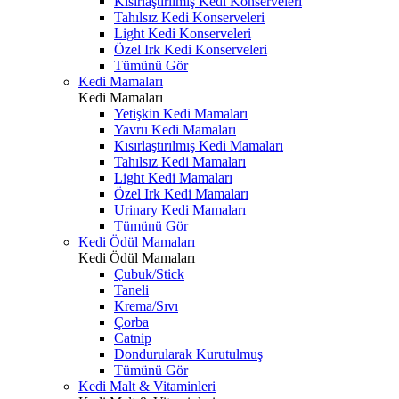
Kısırlaştırılmış Kedi Konserveleri
Tahılsız Kedi Konserveleri
Light Kedi Konserveleri
Özel Irk Kedi Konserveleri
Tümünü Gör
Kedi Mamaları
Kedi Mamaları
Yetişkin Kedi Mamaları
Yavru Kedi Mamaları
Kısırlaştırılmış Kedi Mamaları
Tahılsız Kedi Mamaları
Light Kedi Mamaları
Özel Irk Kedi Mamaları
Urinary Kedi Mamaları
Tümünü Gör
Kedi Ödül Mamaları
Kedi Ödül Mamaları
Çubuk/Stick
Taneli
Krema/Sıvı
Çorba
Catnip
Dondurularak Kurutulmuş
Tümünü Gör
Kedi Malt & Vitaminleri