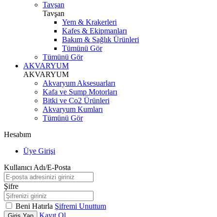
Tavşan
Tavşan
Yem & Krakerleri
Kafes & Ekipmanları
Bakım & Sağlık Ürünleri
Tümünü Gör
Tümünü Gör
AKVARYUM
AKVARYUM
Akvaryum Aksesuarları
Kafa ve Sump Motorları
Bitki ve Co2 Ürünleri
Akvaryum Kumları
Tümünü Gör
Hesabım
Üye Girişi
Kullanıcı Adı/E-Posta
Şifre
Beni Hatırla
Şifremi Unuttum
Kayıt Ol
Giriş Yap