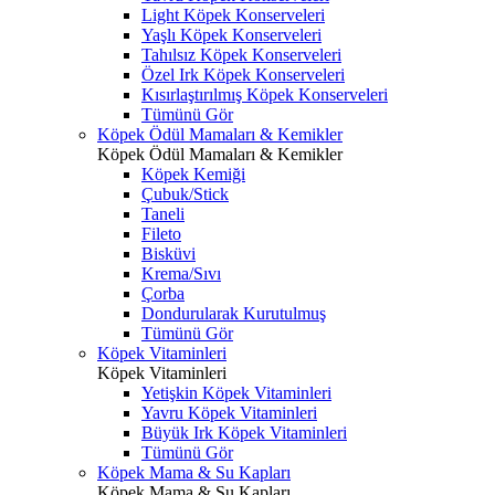
Light Köpek Konserveleri
Yaşlı Köpek Konserveleri
Tahılsız Köpek Konserveleri
Özel Irk Köpek Konserveleri
Kısırlaştırılmış Köpek Konserveleri
Tümünü Gör
Köpek Ödül Mamaları & Kemikler
Köpek Ödül Mamaları & Kemikler
Köpek Kemiği
Çubuk/Stick
Taneli
Fileto
Bisküvi
Krema/Sıvı
Çorba
Dondurularak Kurutulmuş
Tümünü Gör
Köpek Vitaminleri
Köpek Vitaminleri
Yetişkin Köpek Vitaminleri
Yavru Köpek Vitaminleri
Büyük Irk Köpek Vitaminleri
Tümünü Gör
Köpek Mama & Su Kapları
Köpek Mama & Su Kapları