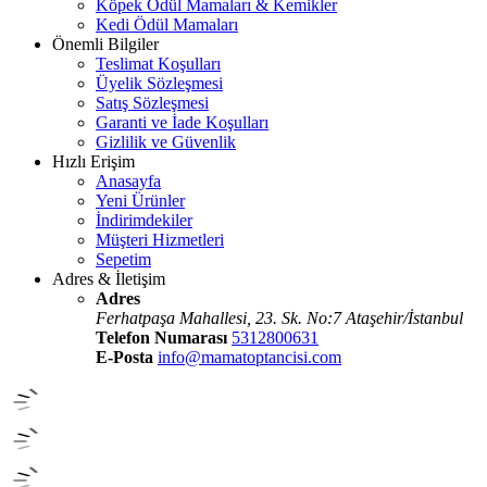
Köpek Ödül Mamaları & Kemikler
Kedi Ödül Mamaları
Önemli Bilgiler
Teslimat Koşulları
Üyelik Sözleşmesi
Satış Sözleşmesi
Garanti ve İade Koşulları
Gizlilik ve Güvenlik
Hızlı Erişim
Anasayfa
Yeni Ürünler
İndirimdekiler
Müşteri Hizmetleri
Sepetim
Adres & İletişim
Adres
Ferhatpaşa Mahallesi, 23. Sk. No:7 Ataşehir/İstanbul
Telefon Numarası
5312800631
E-Posta
info@mamatoptancisi.com