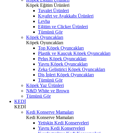
Köpek Eğitim Ürünleri
Tuvalet Ürünleri
Kıyafet ve Ayakkabı Ürünleri
Levha
Eğitim ve Clicker Ürünleri
Tümünü Gör
Köpek Oyuncakları
Köpek Oyuncakları
Top Köpek Oyuncakları
Plastik ve Kauçuk Köpek Oyuncakları
Peluş Köpek Oyuncakları
Yavru Köpek Oyuncakları
Zeka Geliştirici Köpek Oyuncakları
Diş İpleri Köpek Oyuncakları
Tümünü Gör
Köpek Yaz Ürünleri
N&D White ve Brown
Tümünü Gör
KEDİ
KEDİ
Kedi Konserve Mamaları
Kedi Konserve Mamaları
Yetişkin Kedi Konserveleri
Yavru Kedi Konserveleri