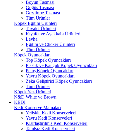
Boyun Tasması
Göğüs Tasması
Gezdirme Tasması
Tüm Ürünler
Köpek Eğitim Ürünleri
Tuvalet Ürünleri
Kıyafet ve Ayakkabı Ürünleri
Levha
Eğitim ve Clicker Ürünleri
Tüm Ürünler
Köpek Oyuncakları
Top Köpek Oyuncakları
Plastik ve Kauçuk Köpek Oyuncakları
Peluş Köpek Oyuncakları
Yavru Köpek Oyuncakları
Zeka Geliştirici Köpek Oyuncakları
Tüm Ürünler
Köpek Yaz Ürünleri
N&D White ve Brown
KEDİ
Kedi Konserve Mamaları
Yetişkin Kedi Konserveleri
Yavru Kedi Konserveleri
Kısırlaştırılmış Kedi Konserveleri
Tahılsız Kedi Konserveleri