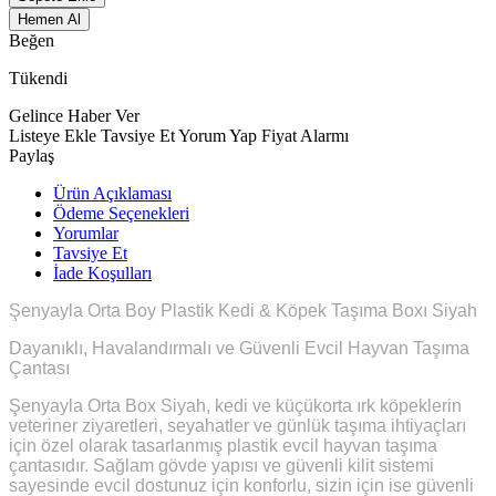
Hemen Al
Beğen
Tükendi
Gelince Haber Ver
Listeye Ekle
Tavsiye Et
Yorum Yap
Fiyat Alarmı
Paylaş
Ürün Açıklaması
Ödeme Seçenekleri
Yorumlar
Tavsiye Et
İade Koşulları
Şenyayla Orta Boy Plastik Kedi & Köpek Taşıma Boxı Siyah
Dayanıklı, Havalandırmalı ve Güvenli Evcil Hayvan Taşıma
Çantası
Şenyayla Orta Box Siyah, kedi ve küçükorta ırk köpeklerin
veteriner ziyaretleri, seyahatler ve günlük taşıma ihtiyaçları
için özel olarak tasarlanmış plastik evcil hayvan taşıma
çantasıdır. Sağlam gövde yapısı ve güvenli kilit sistemi
sayesinde evcil dostunuz için konforlu, sizin için ise güvenli