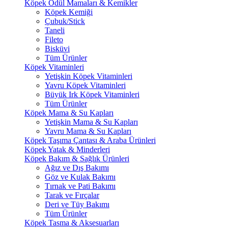
Köpek Ödül Mamaları & Kemikler
Köpek Kemiği
Çubuk/Stick
Taneli
Fileto
Bisküvi
Tüm Ürünler
Köpek Vitaminleri
Yetişkin Köpek Vitaminleri
Yavru Köpek Vitaminleri
Büyük Irk Köpek Vitaminleri
Tüm Ürünler
Köpek Mama & Su Kapları
Yetişkin Mama & Su Kapları
Yavru Mama & Su Kapları
Köpek Taşıma Çantası & Araba Ürünleri
Köpek Yatak & Minderleri
Köpek Bakım & Sağlık Ürünleri
Ağız ve Dış Bakımı
Göz ve Kulak Bakımı
Tırnak ve Pati Bakımı
Tarak ve Fırçalar
Deri ve Tüy Bakımı
Tüm Ürünler
Köpek Tasma & Aksesuarları