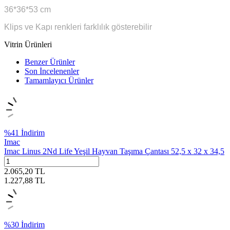
36*36*53 cm
Klips ve Kapı renkleri farklılık gösterebilir
Vitrin Ürünleri
Benzer Ürünler
Son İncelenenler
Tamamlayıcı Ürünler
%
41
İndirim
Imac
Imac Linus 2Nd Life Yeşil Hayvan Taşıma Çantası 52,5 x 32 x 34,5
2.065,20
TL
1.227,88
TL
%
30
İndirim