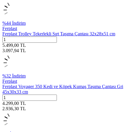
%
44
İndirim
Ferplast
Ferplast Trolley Tekerlekli Sırt Taşıma Çantası 32x28x51 cm
5.499,00
TL
3.097,94
TL
%
32
İndirim
Ferplast
Ferplast Voyager 350 Kedi ve Köpek Kumaş Taşıma Çantası Gri
45x30x33 cm
4.299,00
TL
2.936,30
TL