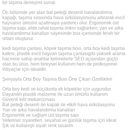
bir taşıma deneyimi sunar.
Ön bölümde yer alan bal peteği desenli havalandırma
kapağı, taşıma sırasında hava sirkülasyonunu artırarak evcil
hayvanın stresini azaltmaya yardımcı olur. Ergonomik üst
taşıma sapı, elde rahat taşıma imknı sağlarken; yan ve arka
havalandırma kanalları sayesinde box içerisinde ferah bir
ortam oluşturur.
kedi taşıma çantası, köpek taşıma boxı, orta boy kedi taşıma
kafesi, plastik evcil hayvan taşıma çantasıgibi yüksek arama
hacmine sahip anahtar kelimelerle SEO açısından güçlü
olan bu ürün, hem bireysel kullanım hem de profesyonel
ihtiyaçlar için idealdir.
Şenyayla Orta Boy Taşıma Boxı Öne Çıkan Özellikleri
Orta boy kedi ve küçükorta ırk köpekler için uygundur
Dayanıklı plastik malzeme ile uzun ömürlü kullanım
Güvenli kilit mekanizması
Bal peteği desenli ön kapak ile etkili hava sirkülasyonu
Yan ve arka havalandırma kanalları
Ergonomik ve sağlam üst taşıma sapı
Veteriner ziyaretleri, seyahat ve günlük taşıma için ideal
Şık ve kullanışlı siyah renk tasarım