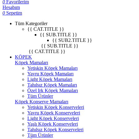
0
Favorilerim
Hesabım
0
Sepetim
Tüm Kategoriler
{{ CAT.TITLE }}
{{ SUB.TITLE }}
{{ SUB2.TITLE }}
{{ SUB.TITLE }}
{{ CAT.TITLE }}
KÖPEK
Köpek Mamaları
Yetişkin Köpek Mamaları
Yavru Köpek Mamaları
Light Köpek Mamaları
Tahılsız Köpek Mamaları
Özel Irk Köpek Mamaları
Tüm Ürünler
Köpek Konserve Mamaları
Yetişkin Köpek Konserveleri
Yavru Köpek Konserveleri
Light Köpek Konserveleri
Yaşlı Köpek Konserveleri
Tahılsız Köpek Konserveleri
Tüm Ürünler