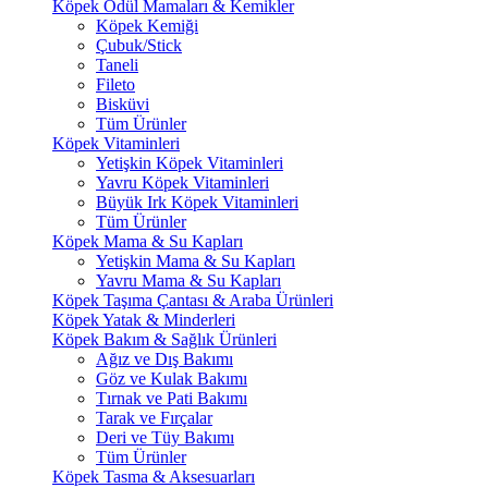
Köpek Ödül Mamaları & Kemikler
Köpek Kemiği
Çubuk/Stick
Taneli
Fileto
Bisküvi
Tüm Ürünler
Köpek Vitaminleri
Yetişkin Köpek Vitaminleri
Yavru Köpek Vitaminleri
Büyük Irk Köpek Vitaminleri
Tüm Ürünler
Köpek Mama & Su Kapları
Yetişkin Mama & Su Kapları
Yavru Mama & Su Kapları
Köpek Taşıma Çantası & Araba Ürünleri
Köpek Yatak & Minderleri
Köpek Bakım & Sağlık Ürünleri
Ağız ve Dış Bakımı
Göz ve Kulak Bakımı
Tırnak ve Pati Bakımı
Tarak ve Fırçalar
Deri ve Tüy Bakımı
Tüm Ürünler
Köpek Tasma & Aksesuarları