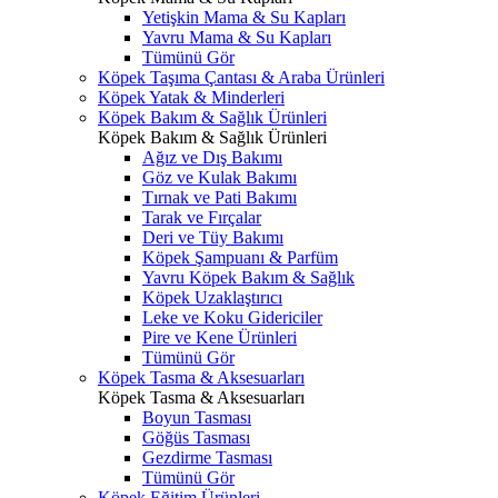
Yetişkin Mama & Su Kapları
Yavru Mama & Su Kapları
Tümünü Gör
Köpek Taşıma Çantası & Araba Ürünleri
Köpek Yatak & Minderleri
Köpek Bakım & Sağlık Ürünleri
Köpek Bakım & Sağlık Ürünleri
Ağız ve Dış Bakımı
Göz ve Kulak Bakımı
Tırnak ve Pati Bakımı
Tarak ve Fırçalar
Deri ve Tüy Bakımı
Köpek Şampuanı & Parfüm
Yavru Köpek Bakım & Sağlık
Köpek Uzaklaştırıcı
Leke ve Koku Gidericiler
Pire ve Kene Ürünleri
Tümünü Gör
Köpek Tasma & Aksesuarları
Köpek Tasma & Aksesuarları
Boyun Tasması
Göğüs Tasması
Gezdirme Tasması
Tümünü Gör
Köpek Eğitim Ürünleri