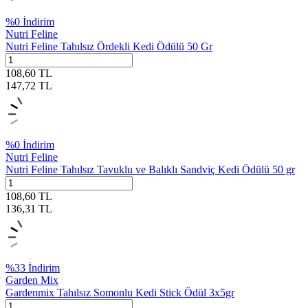
%
0
İndirim
Nutri Feline
Nutri Feline Tahılsız Ördekli Kedi Ödülü 50 Gr
108,60
TL
147,72
TL
%
0
İndirim
Nutri Feline
Nutri Feline Tahılsız Tavuklu ve Balıklı Sandviç Kedi Ödülü 50 gr
108,60
TL
136,31
TL
%
33
İndirim
Garden Mix
Gardenmix Tahılsız Somonlu Kedi Stick Ödül 3x5gr