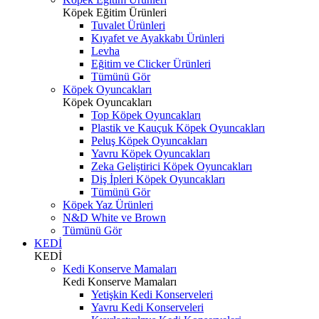
Köpek Eğitim Ürünleri
Tuvalet Ürünleri
Kıyafet ve Ayakkabı Ürünleri
Levha
Eğitim ve Clicker Ürünleri
Tümünü Gör
Köpek Oyuncakları
Köpek Oyuncakları
Top Köpek Oyuncakları
Plastik ve Kauçuk Köpek Oyuncakları
Peluş Köpek Oyuncakları
Yavru Köpek Oyuncakları
Zeka Geliştirici Köpek Oyuncakları
Diş İpleri Köpek Oyuncakları
Tümünü Gör
Köpek Yaz Ürünleri
N&D White ve Brown
Tümünü Gör
KEDİ
KEDİ
Kedi Konserve Mamaları
Kedi Konserve Mamaları
Yetişkin Kedi Konserveleri
Yavru Kedi Konserveleri