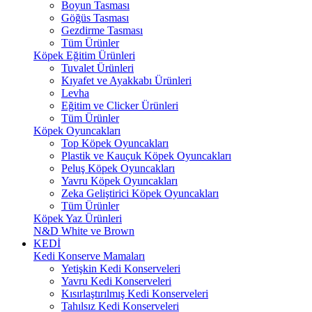
Boyun Tasması
Göğüs Tasması
Gezdirme Tasması
Tüm Ürünler
Köpek Eğitim Ürünleri
Tuvalet Ürünleri
Kıyafet ve Ayakkabı Ürünleri
Levha
Eğitim ve Clicker Ürünleri
Tüm Ürünler
Köpek Oyuncakları
Top Köpek Oyuncakları
Plastik ve Kauçuk Köpek Oyuncakları
Peluş Köpek Oyuncakları
Yavru Köpek Oyuncakları
Zeka Geliştirici Köpek Oyuncakları
Tüm Ürünler
Köpek Yaz Ürünleri
N&D White ve Brown
KEDİ
Kedi Konserve Mamaları
Yetişkin Kedi Konserveleri
Yavru Kedi Konserveleri
Kısırlaştırılmış Kedi Konserveleri
Tahılsız Kedi Konserveleri