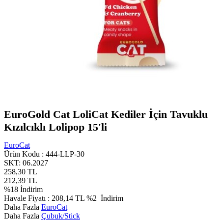
EuroGold Cat LoliCat Kediler İçin Tavuklu
Kızılcıklı Lolipop 15'li
EuroCat
Ürün Kodu :
444-LLP-30
SKT: 06.2027
258,30
TL
212,39
TL
%
18
İndirim
Havale Fiyatı :
208,14
TL
%2
İndirim
Daha Fazla
EuroCat
Daha Fazla
Çubuk/Stick