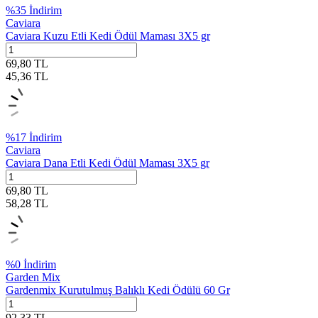
%
35
İndirim
Caviara
Caviara Kuzu Etli Kedi Ödül Maması 3X5 gr
69,80
TL
45,36
TL
%
17
İndirim
Caviara
Caviara Dana Etli Kedi Ödül Maması 3X5 gr
69,80
TL
58,28
TL
%
0
İndirim
Garden Mix
Gardenmix Kurutulmuş Balıklı Kedi Ödülü 60 Gr
92,33
TL