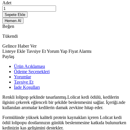
Adet
Sepete Ekle
Hemen Al
Beğen
Tükendi
Gelince Haber Ver
Listeye Ekle
Tavsiye Et
Yorum Yap
Fiyat Alarmı
Paylaş
Ürün Açıklaması
Ödeme Seçenekleri
Yorumlar
Tavsiye Et
İade Koşulları
Renkli lolipop şeklinde tasarlanmış.Lolicat kedi ödülü, kedilerin
ilgisini çekerek eğlenceli bir şekilde beslenmesini sağlar. İçeriği.nde
kullanılan aromalar kedilerin damak zevkine hitap eder.
Formülünde yüksek kaliteli protein kaynakları içeren Lolicat kedi
ödül lolipopu dostlarınızın günlük beslenmesine katkıda bulunurken
kedinizin kas gelişimini destekler.