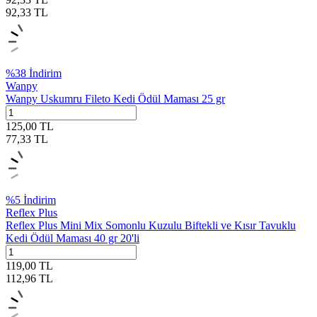
92,33
TL
%
38
İndirim
Wanpy
Wanpy Uskumru Fileto Kedi Ödül Maması 25 gr
125,00
TL
77,33
TL
%
5
İndirim
Reflex Plus
Reflex Plus Mini Mix Somonlu Kuzulu Biftekli ve Kısır Tavuklu
Kedi Ödül Maması 40 gr 20'li
119,00
TL
112,96
TL