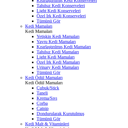
Kısırlaştırılmış Kedi Konserveleri
Tahılsız Kedi Konserveleri
Light Kedi Konserveleri
Özel Irk Kedi Konserveleri
Tümünü Gör
Kedi Mamaları
Kedi Mamaları
Yetişkin Kedi Mamaları
Yavru Kedi Mamaları
Kısırlaştırılmış Kedi Mamaları
Tahılsız Kedi Mamaları
Light Kedi Mamaları
Özel Irk Kedi Mamaları
Urinary Kedi Mamaları
Tümünü Gör
Kedi Ödül Mamaları
Kedi Ödül Mamaları
Çubuk/Stick
Taneli
Krema/Sıvı
Çorba
Catnip
Dondurularak Kurutulmuş
Tümünü Gör
Kedi Malt & Vitaminleri