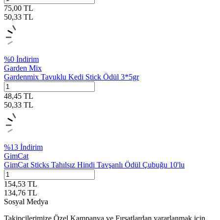
75,00
TL
50,33
TL
%
0
İndirim
Garden Mix
Gardenmix Tavuklu Kedi Stick Ödül 3*5gr
48,45
TL
50,33
TL
%
13
İndirim
GimCat
GimCat Sticks Tahılsız Hindi Tavşanlı Ödül Çubuğu 10'lu
154,53
TL
134,76
TL
Sosyal Medya
Takipçilerimize Özel Kampanya ve Fırsatlardan yararlanmak için