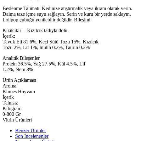
Beslenme Talimatı: Kedinize atıştırmalık veya ikram olarak verin.
Daima taze içme suyu sağlayın. Serin ve kuru bir yerde saklayın.
Lolipop çubuğu yenilebilir değildir. Bileşimi:
Kızılcıklı – Kızılcık tadıyla dolu.
İçerik:
Tavuk Eti 81.6%, Keçi Sütü Tozu 15%, Kızılcık
Tozu 2%, Lif 1%, İnülin 0.2%, Taurin 0.2%
Analitik Bileşenler
Protein 36.5%, Yağ 27.5%, Kül 4.5%, Lif
1.2%, Nem 8%
Ürün Açıklaması
Aroma
Kümes Hayvanı
İçerik
Tahılsız
Kilogram
0-800 Gr
Vitrin Ürünleri
Benzer Ürünler
Son İncelenenler