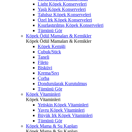
Light Köpek Konserveleri
Yaşlı Köpek Konserveleri
Tahılsız Köpek Konserveleri
Özel Irk Köpek Konserveleri
Kısırlaştırılmış Köpek Konserveleri
Tümünü Gör
Köpek Ödül Mamaları & Kemikler
Köpek Ödül Mamaları & Kemikler
Köpek Kemiği
Çubuk/Stick
Taneli
Fileto
Bisküvi
Krema/Sıvı
Çorba
Dondurularak Kurutulmuş
Tümünü Gör
Köpek Vitaminleri
Köpek Vitaminleri
Yetişkin Köpek Vitaminleri
Yavru Köpek Vitaminleri
Büyük Irk Köpek Vitaminleri
Tümünü Gör
Köpek Mama & Su Kapları
Köpek Mama & Su Kapları