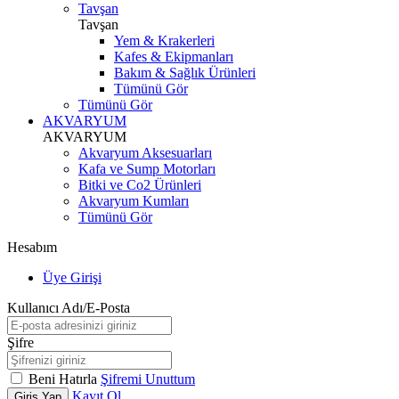
Tavşan
Tavşan
Yem & Krakerleri
Kafes & Ekipmanları
Bakım & Sağlık Ürünleri
Tümünü Gör
Tümünü Gör
AKVARYUM
AKVARYUM
Akvaryum Aksesuarları
Kafa ve Sump Motorları
Bitki ve Co2 Ürünleri
Akvaryum Kumları
Tümünü Gör
Hesabım
Üye Girişi
Kullanıcı Adı/E-Posta
Şifre
Beni Hatırla
Şifremi Unuttum
Kayıt Ol
Giriş Yap