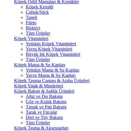
Köpek Ödül Mamaları & Kemikler
Köpek Kemiği
Çubuk/Stick
Taneli
Fileto
Bisküvi
Tüm Ürünler
Köpek Vitaminleri
Yetişkin Köpek Vitaminleri
Yavru Köpek Vitaminleri
Büyük Irk Köpek Vitaminleri
Tüm Ürünler
Köpek Mama & Su Kapları
Yetişkin Mama & Su Kapları
Yavru Mama & Su Kapları
Köpek Taşıma Çantası & Araba Ürünleri
Köpek Yatak & Minderleri
Köpek Bakım & Sağlık Ürünleri
Ağız ve Dış Bakımı
Göz ve Kulak Bakımı
Tırnak ve Pati Bakımı
Tarak ve Fırçalar
Deri ve Tüy Bakımı
Tüm Ürünler
Köpek Tasma & Aksesuarları