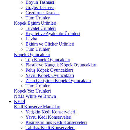
Boyun Tasması
Göğüs Tasması
Gezdirme Tasması
Tüm Ürünler
Köpek Eğitim Ürünleri
Tuvalet Ürünleri
Kıyafet ve Ayakkabı Ürünleri
Levha
Eğitim ve Clicker Ürünleri
Tüm Ürünler
Köpek Oyuncakları
Top Köpek Oyuncakları
Plastik ve Kauçuk Köpek Oyuncakları
Peluş Köpek Oyuncakları
Yavru Köpek Oyuncakları
Zeka Geliştirici Köpek Oyuncakları
Tüm Ürünler
Köpek Yaz Ürünleri
N&D White ve Brown
KEDİ
Kedi Konserve Mamaları
Yetişkin Kedi Konserveleri
Yavru Kedi Konserveleri
Kısırlaştırılmış Kedi Konserveleri
Tahılsız Kedi Konserveleri