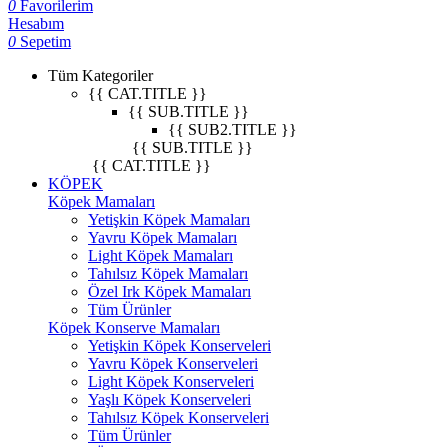
0
Favorilerim
Hesabım
0
Sepetim
Tüm Kategoriler
{{ CAT.TITLE }}
{{ SUB.TITLE }}
{{ SUB2.TITLE }}
{{ SUB.TITLE }}
{{ CAT.TITLE }}
KÖPEK
Köpek Mamaları
Yetişkin Köpek Mamaları
Yavru Köpek Mamaları
Light Köpek Mamaları
Tahılsız Köpek Mamaları
Özel Irk Köpek Mamaları
Tüm Ürünler
Köpek Konserve Mamaları
Yetişkin Köpek Konserveleri
Yavru Köpek Konserveleri
Light Köpek Konserveleri
Yaşlı Köpek Konserveleri
Tahılsız Köpek Konserveleri
Tüm Ürünler