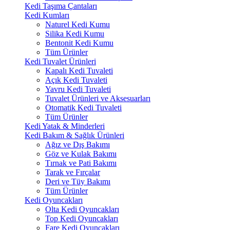
Kedi Taşıma Çantaları
Kedi Kumları
Naturel Kedi Kumu
Silika Kedi Kumu
Bentonit Kedi Kumu
Tüm Ürünler
Kedi Tuvalet Ürünleri
Kapalı Kedi Tuvaleti
Açık Kedi Tuvaleti
Yavru Kedi Tuvaleti
Tuvalet Ürünleri ve Aksesuarları
Otomatik Kedi Tuvaleti
Tüm Ürünler
Kedi Yatak & Minderleri
Kedi Bakım & Sağlık Ürünleri
Ağız ve Dış Bakımı
Göz ve Kulak Bakımı
Tırnak ve Pati Bakımı
Tarak ve Fırçalar
Deri ve Tüy Bakımı
Tüm Ürünler
Kedi Oyuncakları
Olta Kedi Oyuncakları
Top Kedi Oyuncakları
Fare Kedi Oyuncakları