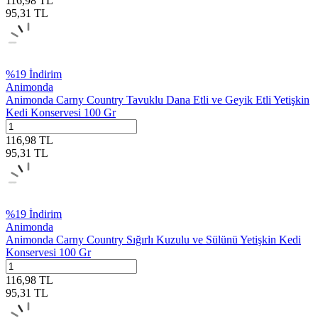
116,98
TL
95,31
TL
%
19
İndirim
Animonda
Animonda Carny Country Tavuklu Dana Etli ve Geyik Etli Yetişkin
Kedi Konservesi 100 Gr
116,98
TL
95,31
TL
%
19
İndirim
Animonda
Animonda Carny Country Sığırlı Kuzulu ve Sülünü Yetişkin Kedi
Konservesi 100 Gr
116,98
TL
95,31
TL