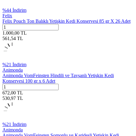
%
44
İndirim
Felix
Felix Pouch Ton Balıklı Yetişkin Kedi Konservesi 85 gr X 26 Adet
1.000,00
TL
561,54
TL
%
21
İndirim
Animonda
Animonda VomFeinsten Hindili ve Tavşanlı Yetişkin Kedi
Konservesi 100 gr x 6 Adet
672,00
TL
530,97
TL
%
21
İndirim
Animonda
Animonda VomFeinsten Somonlu ve Karidesli Yetişkin Kedi