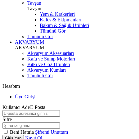
Tavşan
Tavşan
Yem & Krakerleri
Kafes & Ekipmanları
Bakım & Sağlık Ürünleri
Tümünü Gör
Tümünü Gör
AKVARYUM
AKVARYUM
Akvaryum Aksesuarları
Kafa ve Sump Motorları
Bitki ve Co2 Ürünleri
Akvaryum Kumları
Tümünü Gör
Hesabım
Üye Girişi
Kullanıcı Adı/E-Posta
Şifre
Beni Hatırla
Şifremi Unuttum
Kayıt Ol
Giriş Yap