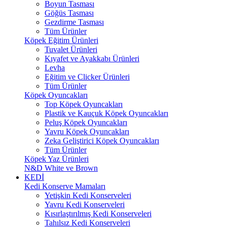
Boyun Tasması
Göğüs Tasması
Gezdirme Tasması
Tüm Ürünler
Köpek Eğitim Ürünleri
Tuvalet Ürünleri
Kıyafet ve Ayakkabı Ürünleri
Levha
Eğitim ve Clicker Ürünleri
Tüm Ürünler
Köpek Oyuncakları
Top Köpek Oyuncakları
Plastik ve Kauçuk Köpek Oyuncakları
Peluş Köpek Oyuncakları
Yavru Köpek Oyuncakları
Zeka Geliştirici Köpek Oyuncakları
Tüm Ürünler
Köpek Yaz Ürünleri
N&D White ve Brown
KEDİ
Kedi Konserve Mamaları
Yetişkin Kedi Konserveleri
Yavru Kedi Konserveleri
Kısırlaştırılmış Kedi Konserveleri
Tahılsız Kedi Konserveleri