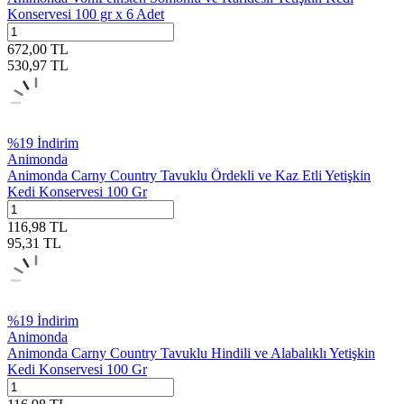
Konservesi 100 gr x 6 Adet
672,00
TL
530,97
TL
%
19
İndirim
Animonda
Animonda Carny Country Tavuklu Ördekli ve Kaz Etli Yetişkin
Kedi Konservesi 100 Gr
116,98
TL
95,31
TL
%
19
İndirim
Animonda
Animonda Carny Country Tavuklu Hindili ve Alabalıklı Yetişkin
Kedi Konservesi 100 Gr