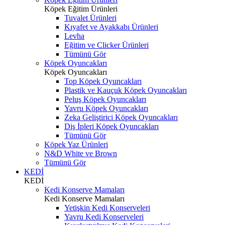
Köpek Eğitim Ürünleri
Tuvalet Ürünleri
Kıyafet ve Ayakkabı Ürünleri
Levha
Eğitim ve Clicker Ürünleri
Tümünü Gör
Köpek Oyuncakları
Köpek Oyuncakları
Top Köpek Oyuncakları
Plastik ve Kauçuk Köpek Oyuncakları
Peluş Köpek Oyuncakları
Yavru Köpek Oyuncakları
Zeka Geliştirici Köpek Oyuncakları
Diş İpleri Köpek Oyuncakları
Tümünü Gör
Köpek Yaz Ürünleri
N&D White ve Brown
Tümünü Gör
KEDİ
KEDİ
Kedi Konserve Mamaları
Kedi Konserve Mamaları
Yetişkin Kedi Konserveleri
Yavru Kedi Konserveleri