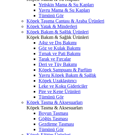
Yetişkin Mama & Su Kapları
Yavru Mama & Su Kapları
Tümünü Gör
Köpek Taşıma Çantası & Araba Ürünleri
Köpek Yatak & Minderleri
Köpek Bakım & Sağlık Ürünleri
Köpek Bakım & Sağlık Ürünleri
Ağız ve Dış Bakımı
Göz ve Kulak Bakımı
Tırnak ve Pati Bakımı
Tarak ve Fırçalar
Deri ve Tüy Bakımı
Köpek Şampuanı & Parfüm
Yavru Köpek Bakım & Sağlık
Köpek Uzaklaştırıcı
Leke ve Koku Gidericiler
Pire ve Kene Ürünleri
Tümünü Gör
Köpek Tasma & Aksesuarları
Köpek Tasma & Aksesuarları
Boyun Tasması
Göğüs Tasması
Gezdirme Tasması
Tümünü Gör
Köpek Eğitim Ürünleri