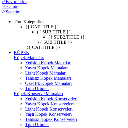
0
Favorilerim
Hesabım
0
Sepetim
Tüm Kategoriler
{{ CAT.TITLE }}
{{ SUB.TITLE }}
{{ SUB2.TITLE }}
{{ SUB.TITLE }}
{{ CAT.TITLE }}
KÖPEK
Köpek Mamaları
Yetişkin Köpek Mamaları
Yavru Köpek Mamaları
Light Köpek Mamaları
Tahılsız Köpek Mamaları
Özel Irk Köpek Mamaları
Tüm Ürünler
Köpek Konserve Mamaları
Yetişkin Köpek Konserveleri
Yavru Köpek Konserveleri
Light Köpek Konserveleri
Yaşlı Köpek Konserveleri
Tahılsız Köpek Konserveleri
Tüm Ürünler