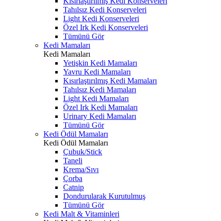
Kısırlaştırılmış Kedi Konserveleri
Tahılsız Kedi Konserveleri
Light Kedi Konserveleri
Özel Irk Kedi Konserveleri
Tümünü Gör
Kedi Mamaları
Kedi Mamaları
Yetişkin Kedi Mamaları
Yavru Kedi Mamaları
Kısırlaştırılmış Kedi Mamaları
Tahılsız Kedi Mamaları
Light Kedi Mamaları
Özel Irk Kedi Mamaları
Urinary Kedi Mamaları
Tümünü Gör
Kedi Ödül Mamaları
Kedi Ödül Mamaları
Çubuk/Stick
Taneli
Krema/Sıvı
Çorba
Catnip
Dondurularak Kurutulmuş
Tümünü Gör
Kedi Malt & Vitaminleri