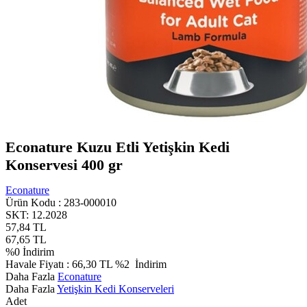
Econature Kuzu Etli Yetişkin Kedi
Konservesi 400 gr
Econature
Ürün Kodu :
283-000010
SKT: 12.2028
57,84
TL
67,65
TL
%
0
İndirim
Havale Fiyatı :
66,30
TL
%2
İndirim
Daha Fazla
Econature
Daha Fazla
Yetişkin Kedi Konserveleri
Adet