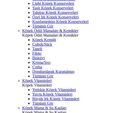
Light Köpek Konserveleri
Yaşlı Köpek Konserveleri
Tahılsız Köpek Konserveleri
Özel Irk Köpek Konserveleri
Kısırlaştırılmış Köpek Konserveleri
Tümünü Gör
Köpek Ödül Mamaları & Kemikler
Köpek Ödül Mamaları & Kemikler
Köpek Kemiği
Çubuk/Stick
Taneli
Fileto
Bisküvi
Krema/Sıvı
Çorba
Dondurularak Kurutulmuş
Tümünü Gör
Köpek Vitaminleri
Köpek Vitaminleri
Yetişkin Köpek Vitaminleri
Yavru Köpek Vitaminleri
Büyük Irk Köpek Vitaminleri
Tümünü Gör
Köpek Mama & Su Kapları
Köpek Mama & Su Kapları