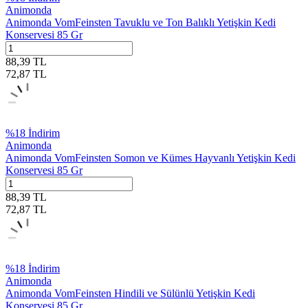
Animonda
Animonda VomFeinsten Tavuklu ve Ton Balıklı Yetişkin Kedi
Konservesi 85 Gr
88,39
TL
72,87
TL
%
18
İndirim
Animonda
Animonda VomFeinsten Somon ve Kümes Hayvanlı Yetişkin Kedi
Konservesi 85 Gr
88,39
TL
72,87
TL
%
18
İndirim
Animonda
Animonda VomFeinsten Hindili ve Sülünlü Yetişkin Kedi
Konservesi 85 Gr