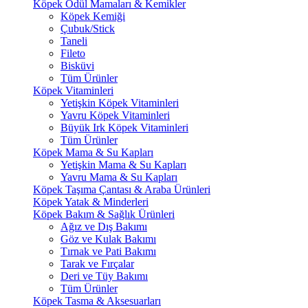
Köpek Ödül Mamaları & Kemikler
Köpek Kemiği
Çubuk/Stick
Taneli
Fileto
Bisküvi
Tüm Ürünler
Köpek Vitaminleri
Yetişkin Köpek Vitaminleri
Yavru Köpek Vitaminleri
Büyük Irk Köpek Vitaminleri
Tüm Ürünler
Köpek Mama & Su Kapları
Yetişkin Mama & Su Kapları
Yavru Mama & Su Kapları
Köpek Taşıma Çantası & Araba Ürünleri
Köpek Yatak & Minderleri
Köpek Bakım & Sağlık Ürünleri
Ağız ve Dış Bakımı
Göz ve Kulak Bakımı
Tırnak ve Pati Bakımı
Tarak ve Fırçalar
Deri ve Tüy Bakımı
Tüm Ürünler
Köpek Tasma & Aksesuarları