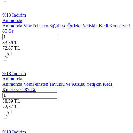
%
13
İndirim
Animonda
Animonda VomFeinsten Sığırlı ve Ördekli Yetişkin Kedi Konservesi
85 Gr
83,39
TL
72,87
TL
%
18
İndirim
Animonda
Animonda VomFeinsten Tavuklu ve Kuzulu Yetişkin Kedi
Konservesi 85 Gr
88,39
TL
72,87
TL
%
18
İndirim