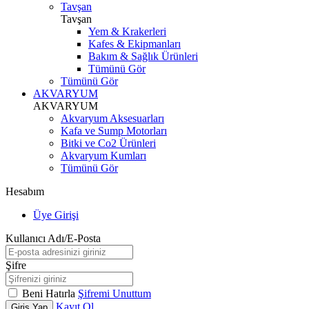
Tavşan
Tavşan
Yem & Krakerleri
Kafes & Ekipmanları
Bakım & Sağlık Ürünleri
Tümünü Gör
Tümünü Gör
AKVARYUM
AKVARYUM
Akvaryum Aksesuarları
Kafa ve Sump Motorları
Bitki ve Co2 Ürünleri
Akvaryum Kumları
Tümünü Gör
Hesabım
Üye Girişi
Kullanıcı Adı/E-Posta
Şifre
Beni Hatırla
Şifremi Unuttum
Kayıt Ol
Giriş Yap