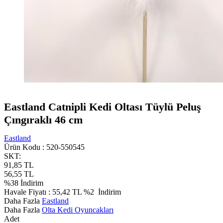
Eastland Catnipli Kedi Oltası Tüylü Peluş
Çıngıraklı 46 cm
Eastland
Ürün Kodu :
520-550545
SKT:
91,85
TL
56,55
TL
%
38
İndirim
Havale Fiyatı :
55,42
TL
%2
İndirim
Daha Fazla
Eastland
Daha Fazla
Olta Kedi Oyuncakları
Adet