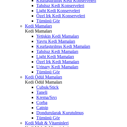
Kısırlaştırılmış Kedi Konserveleri
Tahılsız Kedi Konserveleri
Light Kedi Konserveleri
Özel Irk Kedi Konserveleri
Tümünü Gör
Kedi Mamaları
Kedi Mamaları
Yetişkin Kedi Mamaları
Yavru Kedi Mamaları
Kısırlaştırılmış Kedi Mamaları
Tahılsız Kedi Mamaları
Light Kedi Mamaları
Özel Irk Kedi Mamaları
Urinary Kedi Mamaları
Tümünü Gör
Kedi Ödül Mamaları
Kedi Ödül Mamaları
Çubuk/Stick
Taneli
Krema/Sıvı
Çorba
Catnip
Dondurularak Kurutulmuş
Tümünü Gör
Kedi Malt & Vitaminleri