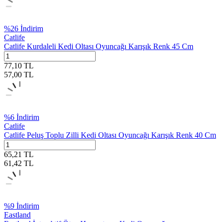
%
26
İndirim
Catlife
Catlife Kurdaleli Kedi Oltası Oyuncağı Karışık Renk 45 Cm
77,10
TL
57,00
TL
%
6
İndirim
Catlife
Catlife Peluş Toplu Zilli Kedi Oltası Oyuncağı Karışık Renk 40 Cm
65,21
TL
61,42
TL
%
9
İndirim
Eastland