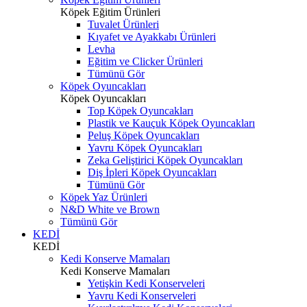
Köpek Eğitim Ürünleri
Tuvalet Ürünleri
Kıyafet ve Ayakkabı Ürünleri
Levha
Eğitim ve Clicker Ürünleri
Tümünü Gör
Köpek Oyuncakları
Köpek Oyuncakları
Top Köpek Oyuncakları
Plastik ve Kauçuk Köpek Oyuncakları
Peluş Köpek Oyuncakları
Yavru Köpek Oyuncakları
Zeka Geliştirici Köpek Oyuncakları
Diş İpleri Köpek Oyuncakları
Tümünü Gör
Köpek Yaz Ürünleri
N&D White ve Brown
Tümünü Gör
KEDİ
KEDİ
Kedi Konserve Mamaları
Kedi Konserve Mamaları
Yetişkin Kedi Konserveleri
Yavru Kedi Konserveleri