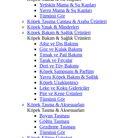
Yetişkin Mama & Su Kapları
Yavru Mama & Su Kapları
Tümünü Gör
Köpek Taşıma Çantası & Araba Ürünleri
Köpek Yatak & Minderleri
Köpek Bakım & Sağlık Ürünleri
Köpek Bakım & Sağlık Ürünleri
Ağız ve Dış Bakımı
Göz ve Kulak Bakımı
Tırnak ve Pati Bakımı
Tarak ve Fırçalar
Deri ve Tüy Bakımı
Köpek Şampuanı & Parfüm
Yavru Köpek Bakım & Sağlık
Köpek Uzaklaştırıcı
Leke ve Koku Gidericiler
Pire ve Kene Ürünleri
Tümünü Gör
Köpek Tasma & Aksesuarları
Köpek Tasma & Aksesuarları
Boyun Tasması
Göğüs Tasması
Gezdirme Tasması
Tümünü Gör
Köpek Eğitim Ürünleri