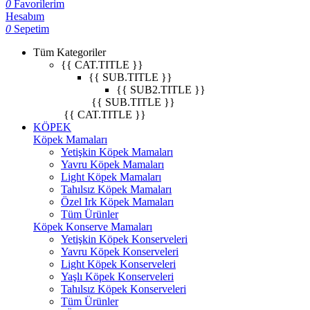
0
Favorilerim
Hesabım
0
Sepetim
Tüm Kategoriler
{{ CAT.TITLE }}
{{ SUB.TITLE }}
{{ SUB2.TITLE }}
{{ SUB.TITLE }}
{{ CAT.TITLE }}
KÖPEK
Köpek Mamaları
Yetişkin Köpek Mamaları
Yavru Köpek Mamaları
Light Köpek Mamaları
Tahılsız Köpek Mamaları
Özel Irk Köpek Mamaları
Tüm Ürünler
Köpek Konserve Mamaları
Yetişkin Köpek Konserveleri
Yavru Köpek Konserveleri
Light Köpek Konserveleri
Yaşlı Köpek Konserveleri
Tahılsız Köpek Konserveleri
Tüm Ürünler