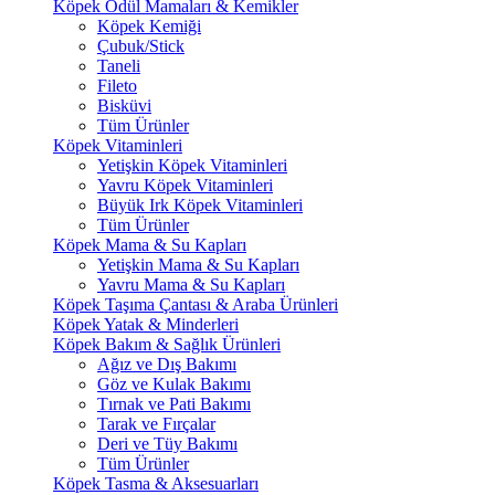
Köpek Ödül Mamaları & Kemikler
Köpek Kemiği
Çubuk/Stick
Taneli
Fileto
Bisküvi
Tüm Ürünler
Köpek Vitaminleri
Yetişkin Köpek Vitaminleri
Yavru Köpek Vitaminleri
Büyük Irk Köpek Vitaminleri
Tüm Ürünler
Köpek Mama & Su Kapları
Yetişkin Mama & Su Kapları
Yavru Mama & Su Kapları
Köpek Taşıma Çantası & Araba Ürünleri
Köpek Yatak & Minderleri
Köpek Bakım & Sağlık Ürünleri
Ağız ve Dış Bakımı
Göz ve Kulak Bakımı
Tırnak ve Pati Bakımı
Tarak ve Fırçalar
Deri ve Tüy Bakımı
Tüm Ürünler
Köpek Tasma & Aksesuarları