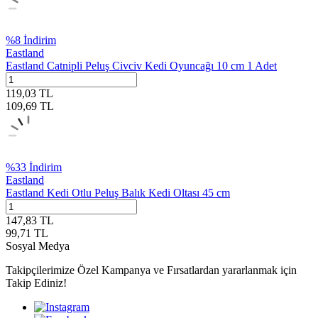
%
8
İndirim
Eastland
Eastland Catnipli Peluş Civciv Kedi Oyuncağı 10 cm 1 Adet
119,03
TL
109,69
TL
%
33
İndirim
Eastland
Eastland Kedi Otlu Peluş Balık Kedi Oltası 45 cm
147,83
TL
99,71
TL
Sosyal Medya
Takipçilerimize Özel Kampanya ve Fırsatlardan yararlanmak için
Takip Ediniz!