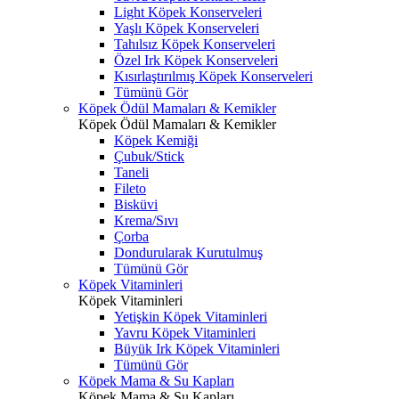
Light Köpek Konserveleri
Yaşlı Köpek Konserveleri
Tahılsız Köpek Konserveleri
Özel Irk Köpek Konserveleri
Kısırlaştırılmış Köpek Konserveleri
Tümünü Gör
Köpek Ödül Mamaları & Kemikler
Köpek Ödül Mamaları & Kemikler
Köpek Kemiği
Çubuk/Stick
Taneli
Fileto
Bisküvi
Krema/Sıvı
Çorba
Dondurularak Kurutulmuş
Tümünü Gör
Köpek Vitaminleri
Köpek Vitaminleri
Yetişkin Köpek Vitaminleri
Yavru Köpek Vitaminleri
Büyük Irk Köpek Vitaminleri
Tümünü Gör
Köpek Mama & Su Kapları
Köpek Mama & Su Kapları