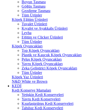
Boyun Tasması
Göğüs Tasması
Gezdirme Tasması
Tüm Ürünler
Köpek Eğitim Ürünleri
Tuvalet Ürünleri
Kıyafet ve Ayakkabı Ürünleri
Levha
Eğitim ve Clicker Ürünleri
Tüm Ürünler
Köpek Oyuncakları
Top Köpek Oyuncakları
Plastik ve Kauçuk Köpek Oyuncakları
Peluş Köpek Oyuncakları
Yavru Köpek Oyuncakları
Zeka Geliştirici Köpek Oyuncakları
Tüm Ürünler
Köpek Yaz Ürünleri
N&D White ve Brown
KEDİ
Kedi Konserve Mamaları
Yetişkin Kedi Konserveleri
Yavru Kedi Konserveleri
Kısırlaştırılmış Kedi Konserveleri
Tahılsız Kedi Konserveleri