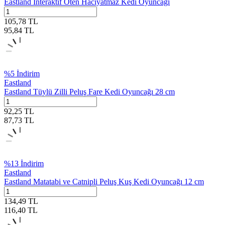
Eastland İnteraktif Öten Hacıyatmaz Kedi Oyuncağı
105,78
TL
95,84
TL
%
5
İndirim
Eastland
Eastland Tüylü Zilli Peluş Fare Kedi Oyuncağı 28 cm
92,25
TL
87,73
TL
%
13
İndirim
Eastland
Eastland Matatabi ve Catnipli Peluş Kuş Kedi Oyuncağı 12 cm
134,49
TL
116,40
TL