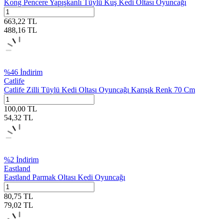
Kong Pencere Yapışkanlı Tüylü Kuş Kedi Oltası Oyuncağı
663,22
TL
488,16
TL
%
46
İndirim
Catlife
Catlife Zilli Tüylü Kedi Oltası Oyuncağı Karışık Renk 70 Cm
100,00
TL
54,32
TL
%
2
İndirim
Eastland
Eastland Parmak Oltası Kedi Oyuncağı
80,75
TL
79,02
TL