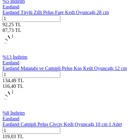
%
5
İndirim
Eastland
Eastland Tüylü Zilli Peluş Fare Kedi Oyuncağı 28 cm
92,25
TL
87,73
TL
%
13
İndirim
Eastland
Eastland Matatabi ve Catnipli Peluş Kuş Kedi Oyuncağı 12 cm
134,49
TL
116,40
TL
%
8
İndirim
Eastland
Eastland Catnipli Peluş Civciv Kedi Oyuncağı 10 cm 1 Adet
119,03
TL