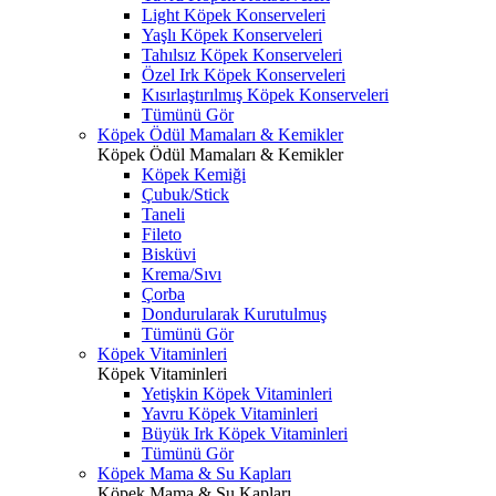
Light Köpek Konserveleri
Yaşlı Köpek Konserveleri
Tahılsız Köpek Konserveleri
Özel Irk Köpek Konserveleri
Kısırlaştırılmış Köpek Konserveleri
Tümünü Gör
Köpek Ödül Mamaları & Kemikler
Köpek Ödül Mamaları & Kemikler
Köpek Kemiği
Çubuk/Stick
Taneli
Fileto
Bisküvi
Krema/Sıvı
Çorba
Dondurularak Kurutulmuş
Tümünü Gör
Köpek Vitaminleri
Köpek Vitaminleri
Yetişkin Köpek Vitaminleri
Yavru Köpek Vitaminleri
Büyük Irk Köpek Vitaminleri
Tümünü Gör
Köpek Mama & Su Kapları
Köpek Mama & Su Kapları