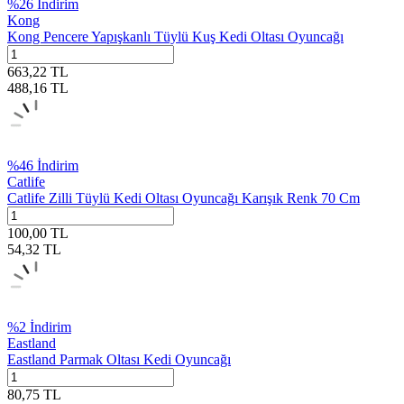
%
26
İndirim
Kong
Kong Pencere Yapışkanlı Tüylü Kuş Kedi Oltası Oyuncağı
663,22
TL
488,16
TL
%
46
İndirim
Catlife
Catlife Zilli Tüylü Kedi Oltası Oyuncağı Karışık Renk 70 Cm
100,00
TL
54,32
TL
%
2
İndirim
Eastland
Eastland Parmak Oltası Kedi Oyuncağı
80,75
TL