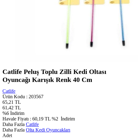
Catlife Peluş Toplu Zilli Kedi Oltası
Oyuncağı Karışık Renk 40 Cm
Catlife
Ürün Kodu :
203567
65,21
TL
61,42
TL
%
6
İndirim
Havale Fiyatı :
60,19
TL
%2
İndirim
Daha Fazla
Catlife
Daha Fazla
Olta Kedi Oyuncakları
Adet