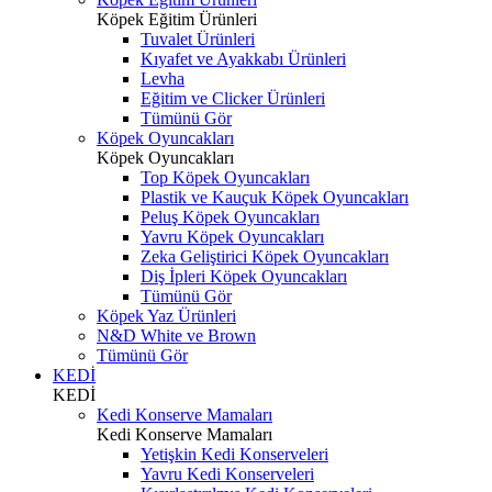
Köpek Eğitim Ürünleri
Tuvalet Ürünleri
Kıyafet ve Ayakkabı Ürünleri
Levha
Eğitim ve Clicker Ürünleri
Tümünü Gör
Köpek Oyuncakları
Köpek Oyuncakları
Top Köpek Oyuncakları
Plastik ve Kauçuk Köpek Oyuncakları
Peluş Köpek Oyuncakları
Yavru Köpek Oyuncakları
Zeka Geliştirici Köpek Oyuncakları
Diş İpleri Köpek Oyuncakları
Tümünü Gör
Köpek Yaz Ürünleri
N&D White ve Brown
Tümünü Gör
KEDİ
KEDİ
Kedi Konserve Mamaları
Kedi Konserve Mamaları
Yetişkin Kedi Konserveleri
Yavru Kedi Konserveleri