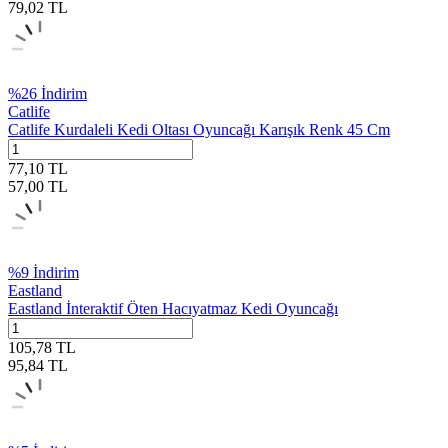
79,02
TL
%
26
İndirim
Catlife
Catlife Kurdaleli Kedi Oltası Oyuncağı Karışık Renk 45 Cm
77,10
TL
57,00
TL
%
9
İndirim
Eastland
Eastland İnteraktif Öten Hacıyatmaz Kedi Oyuncağı
105,78
TL
95,84
TL