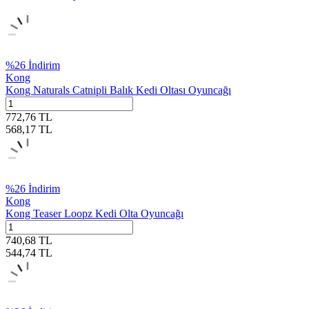
%
26
İndirim
Kong
Kong Naturals Catnipli Balık Kedi Oltası Oyuncağı
772,76
TL
568,17
TL
%
26
İndirim
Kong
Kong Teaser Loopz Kedi Olta Oyuncağı
740,68
TL
544,74
TL