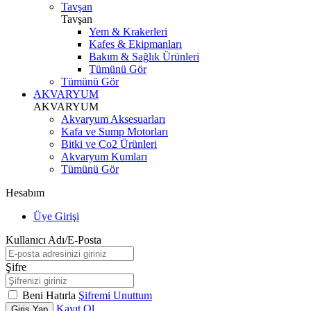
Tavşan
Tavşan
Yem & Krakerleri
Kafes & Ekipmanları
Bakım & Sağlık Ürünleri
Tümünü Gör
Tümünü Gör
AKVARYUM
AKVARYUM
Akvaryum Aksesuarları
Kafa ve Sump Motorları
Bitki ve Co2 Ürünleri
Akvaryum Kumları
Tümünü Gör
Hesabım
Üye Girişi
Kullanıcı Adı/E-Posta
Şifre
Beni Hatırla
Şifremi Unuttum
Kayıt Ol
Giriş Yap