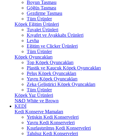
Boyun Tasması
Göğüs Tasması
Gezdirme Tasması
Tüm Ürünler
Köpek Eğitim Ürünleri
Tuvalet Ürünleri
Kıyafet ve Ayakkabı Ürünleri
Levha
Eğitim ve Clicker Ürünleri
Tüm Ürünler
Köpek Oyuncakları
Top Köpek Oyuncakları
Plastik ve Kauçuk Köpek Oyuncakları
Peluş Köpek Oyuncakları
Yavru Köpek Oyuncakları
Zeka Geliştirici Köpek Oyuncakları
Tüm Ürünler
Köpek Yaz Ürünleri
N&D White ve Brown
KEDİ
Kedi Konserve Mamaları
Yetişkin Kedi Konserveleri
Yavru Kedi Konserveleri
Kısırlaştırılmış Kedi Konserveleri
Tahılsız Kedi Konserveleri