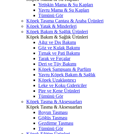
Yetişkin Mama & Su Kapları
Yavru Mama & Su Kapları
Tümünü Gör
Köpek Taşıma Çantası & Araba Ürünleri
Köpek Yatak & Minderleri
Köpek Bakım & Sağlık Ürünleri
Köpek Bakım & Sağlık Ürünleri
Ağız ve Dış Bakımı
Göz ve Kulak Bakımı
Tırnak ve Pati Bakımı
Tarak ve Fırçalar
Deri ve Tüy Bakımı
Köpek Şampuanı & Parfüm
Yavru Köpek Bakım & Sağlık
Köpek Uzaklaştırıcı
Leke ve Koku Gidericiler
Pire ve Kene Ürünleri
Tümünü Gör
Köpek Tasma & Aksesuarları
Köpek Tasma & Aksesuarları
Boyun Tasması
Göğüs Tasması
Gezdirme Tasması
Tümünü Gör
Köpek Eğitim Ürünleri