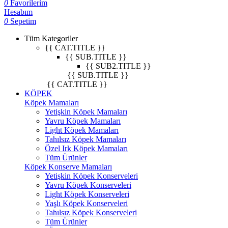
0
Favorilerim
Hesabım
0
Sepetim
Tüm Kategoriler
{{ CAT.TITLE }}
{{ SUB.TITLE }}
{{ SUB2.TITLE }}
{{ SUB.TITLE }}
{{ CAT.TITLE }}
KÖPEK
Köpek Mamaları
Yetişkin Köpek Mamaları
Yavru Köpek Mamaları
Light Köpek Mamaları
Tahılsız Köpek Mamaları
Özel Irk Köpek Mamaları
Tüm Ürünler
Köpek Konserve Mamaları
Yetişkin Köpek Konserveleri
Yavru Köpek Konserveleri
Light Köpek Konserveleri
Yaşlı Köpek Konserveleri
Tahılsız Köpek Konserveleri
Tüm Ürünler