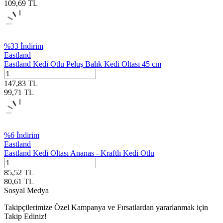
109,69
TL
%
33
İndirim
Eastland
Eastland Kedi Otlu Peluş Balık Kedi Oltası 45 cm
147,83
TL
99,71
TL
%
6
İndirim
Eastland
Eastland Kedi Oltası Ananas - Kraftlı Kedi Otlu
85,52
TL
80,61
TL
Sosyal Medya
Takipçilerimize Özel Kampanya ve Fırsatlardan yararlanmak için
Takip Ediniz!