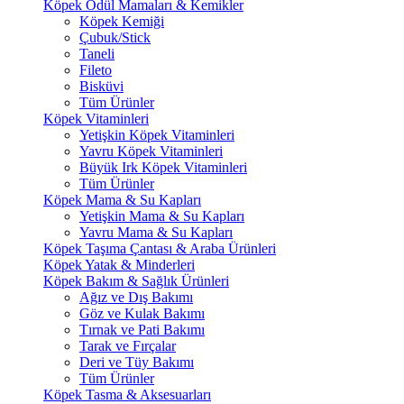
Köpek Ödül Mamaları & Kemikler
Köpek Kemiği
Çubuk/Stick
Taneli
Fileto
Bisküvi
Tüm Ürünler
Köpek Vitaminleri
Yetişkin Köpek Vitaminleri
Yavru Köpek Vitaminleri
Büyük Irk Köpek Vitaminleri
Tüm Ürünler
Köpek Mama & Su Kapları
Yetişkin Mama & Su Kapları
Yavru Mama & Su Kapları
Köpek Taşıma Çantası & Araba Ürünleri
Köpek Yatak & Minderleri
Köpek Bakım & Sağlık Ürünleri
Ağız ve Dış Bakımı
Göz ve Kulak Bakımı
Tırnak ve Pati Bakımı
Tarak ve Fırçalar
Deri ve Tüy Bakımı
Tüm Ürünler
Köpek Tasma & Aksesuarları