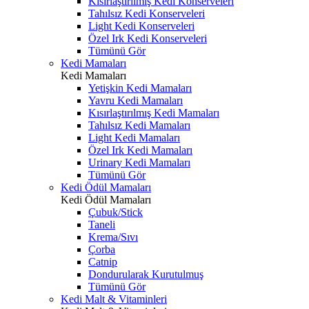
Kısırlaştırılmış Kedi Konserveleri
Tahılsız Kedi Konserveleri
Light Kedi Konserveleri
Özel Irk Kedi Konserveleri
Tümünü Gör
Kedi Mamaları
Kedi Mamaları
Yetişkin Kedi Mamaları
Yavru Kedi Mamaları
Kısırlaştırılmış Kedi Mamaları
Tahılsız Kedi Mamaları
Light Kedi Mamaları
Özel Irk Kedi Mamaları
Urinary Kedi Mamaları
Tümünü Gör
Kedi Ödül Mamaları
Kedi Ödül Mamaları
Çubuk/Stick
Taneli
Krema/Sıvı
Çorba
Catnip
Dondurularak Kurutulmuş
Tümünü Gör
Kedi Malt & Vitaminleri