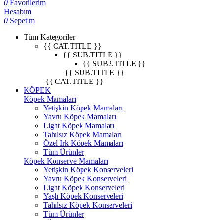
0
Favorilerim
Hesabım
0
Sepetim
Tüm Kategoriler
{{ CAT.TITLE }}
{{ SUB.TITLE }}
{{ SUB2.TITLE }}
{{ SUB.TITLE }}
{{ CAT.TITLE }}
KÖPEK
Köpek Mamaları
Yetişkin Köpek Mamaları
Yavru Köpek Mamaları
Light Köpek Mamaları
Tahılsız Köpek Mamaları
Özel Irk Köpek Mamaları
Tüm Ürünler
Köpek Konserve Mamaları
Yetişkin Köpek Konserveleri
Yavru Köpek Konserveleri
Light Köpek Konserveleri
Yaşlı Köpek Konserveleri
Tahılsız Köpek Konserveleri
Tüm Ürünler