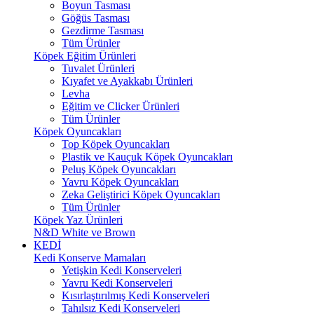
Boyun Tasması
Göğüs Tasması
Gezdirme Tasması
Tüm Ürünler
Köpek Eğitim Ürünleri
Tuvalet Ürünleri
Kıyafet ve Ayakkabı Ürünleri
Levha
Eğitim ve Clicker Ürünleri
Tüm Ürünler
Köpek Oyuncakları
Top Köpek Oyuncakları
Plastik ve Kauçuk Köpek Oyuncakları
Peluş Köpek Oyuncakları
Yavru Köpek Oyuncakları
Zeka Geliştirici Köpek Oyuncakları
Tüm Ürünler
Köpek Yaz Ürünleri
N&D White ve Brown
KEDİ
Kedi Konserve Mamaları
Yetişkin Kedi Konserveleri
Yavru Kedi Konserveleri
Kısırlaştırılmış Kedi Konserveleri
Tahılsız Kedi Konserveleri