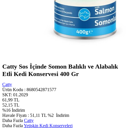
Catty Sos İçinde Somon Balıklı ve Alabalık
Etli Kedi Konservesi 400 Gr
Catty
Ürün Kodu :
8680542871577
SKT: 01.2029
61,99
TL
52,15
TL
%
16
İndirim
Havale Fiyatı :
51,11
TL
%2
İndirim
Daha Fazla
Catty
Daha Fazla
Yetişkin Kedi Konserveleri