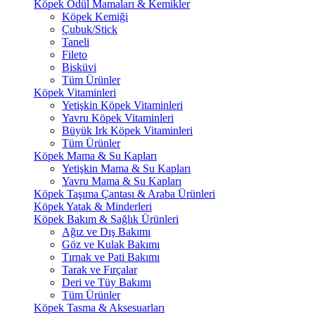
Köpek Ödül Mamaları & Kemikler
Köpek Kemiği
Çubuk/Stick
Taneli
Fileto
Bisküvi
Tüm Ürünler
Köpek Vitaminleri
Yetişkin Köpek Vitaminleri
Yavru Köpek Vitaminleri
Büyük Irk Köpek Vitaminleri
Tüm Ürünler
Köpek Mama & Su Kapları
Yetişkin Mama & Su Kapları
Yavru Mama & Su Kapları
Köpek Taşıma Çantası & Araba Ürünleri
Köpek Yatak & Minderleri
Köpek Bakım & Sağlık Ürünleri
Ağız ve Dış Bakımı
Göz ve Kulak Bakımı
Tırnak ve Pati Bakımı
Tarak ve Fırçalar
Deri ve Tüy Bakımı
Tüm Ürünler
Köpek Tasma & Aksesuarları