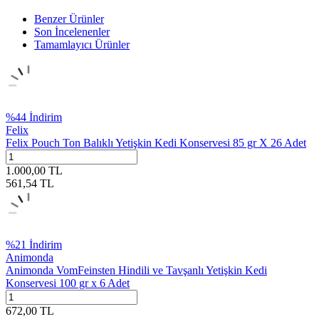
Benzer Ürünler
Son İncelenenler
Tamamlayıcı Ürünler
%
44
İndirim
Felix
Felix Pouch Ton Balıklı Yetişkin Kedi Konservesi 85 gr X 26 Adet
1.000,00
TL
561,54
TL
%
21
İndirim
Animonda
Animonda VomFeinsten Hindili ve Tavşanlı Yetişkin Kedi
Konservesi 100 gr x 6 Adet
672,00
TL