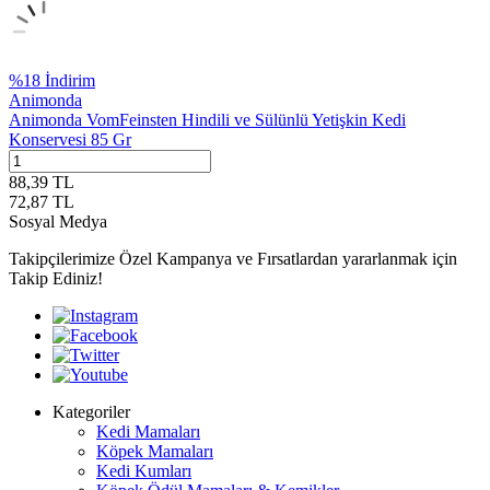
%
18
İndirim
Animonda
Animonda VomFeinsten Hindili ve Sülünlü Yetişkin Kedi
Konservesi 85 Gr
88,39
TL
72,87
TL
Sosyal Medya
Takipçilerimize Özel Kampanya ve Fırsatlardan yararlanmak için
Takip Ediniz!
Kategoriler
Kedi Mamaları
Köpek Mamaları
Kedi Kumları