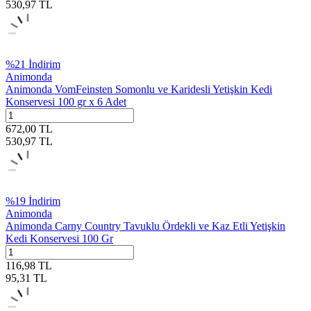
530,97
TL
%
21
İndirim
Animonda
Animonda VomFeinsten Somonlu ve Karidesli Yetişkin Kedi
Konservesi 100 gr x 6 Adet
672,00
TL
530,97
TL
%
19
İndirim
Animonda
Animonda Carny Country Tavuklu Ördekli ve Kaz Etli Yetişkin
Kedi Konservesi 100 Gr
116,98
TL
95,31
TL