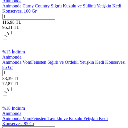
Animonda
Animonda Carny Country Sığırlı Kuzulu ve Sülünü Yetişkin Kedi
Konservesi 100 Gr
116,98
TL
95,31
TL
%
13
İndirim
Animonda
Animonda VomFeinsten Sığırlı ve Ördekli Yetişkin Kedi Konservesi
85 Gr
83,39
TL
72,87
TL
%
18
İndirim
Animonda
Animonda VomFeinsten Tavuklu ve Kuzulu Yetişkin Kedi
Konservesi 85 Gr