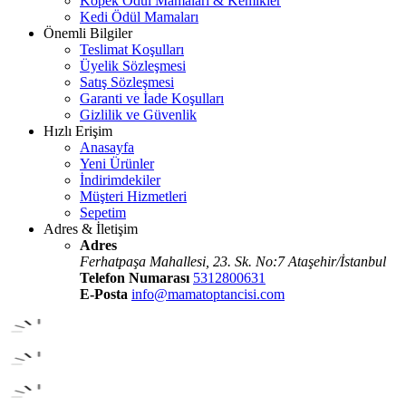
Köpek Ödül Mamaları & Kemikler
Kedi Ödül Mamaları
Önemli Bilgiler
Teslimat Koşulları
Üyelik Sözleşmesi
Satış Sözleşmesi
Garanti ve İade Koşulları
Gizlilik ve Güvenlik
Hızlı Erişim
Anasayfa
Yeni Ürünler
İndirimdekiler
Müşteri Hizmetleri
Sepetim
Adres & İletişim
Adres
Ferhatpaşa Mahallesi, 23. Sk. No:7 Ataşehir/İstanbul
Telefon Numarası
5312800631
E-Posta
info@mamatoptancisi.com