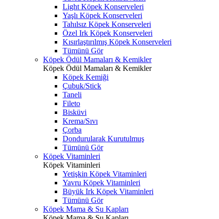
Light Köpek Konserveleri
Yaşlı Köpek Konserveleri
Tahılsız Köpek Konserveleri
Özel Irk Köpek Konserveleri
Kısırlaştırılmış Köpek Konserveleri
Tümünü Gör
Köpek Ödül Mamaları & Kemikler
Köpek Ödül Mamaları & Kemikler
Köpek Kemiği
Çubuk/Stick
Taneli
Fileto
Bisküvi
Krema/Sıvı
Çorba
Dondurularak Kurutulmuş
Tümünü Gör
Köpek Vitaminleri
Köpek Vitaminleri
Yetişkin Köpek Vitaminleri
Yavru Köpek Vitaminleri
Büyük Irk Köpek Vitaminleri
Tümünü Gör
Köpek Mama & Su Kapları
Köpek Mama & Su Kapları