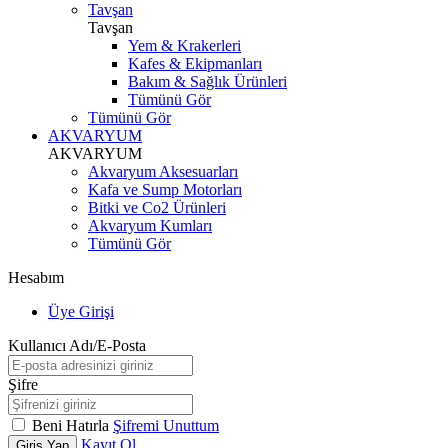
Tavşan
Tavşan
Yem & Krakerleri
Kafes & Ekipmanları
Bakım & Sağlık Ürünleri
Tümünü Gör
Tümünü Gör
AKVARYUM
AKVARYUM
Akvaryum Aksesuarları
Kafa ve Sump Motorları
Bitki ve Co2 Ürünleri
Akvaryum Kumları
Tümünü Gör
Hesabım
Üye Girişi
Kullanıcı Adı/E-Posta
Şifre
Beni Hatırla
Şifremi Unuttum
Kayıt Ol
Giriş Yap