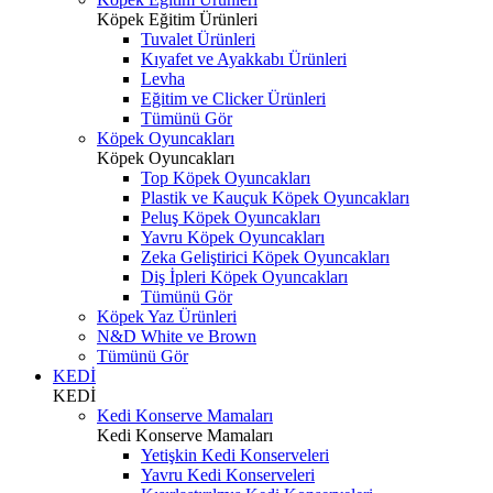
Köpek Eğitim Ürünleri
Tuvalet Ürünleri
Kıyafet ve Ayakkabı Ürünleri
Levha
Eğitim ve Clicker Ürünleri
Tümünü Gör
Köpek Oyuncakları
Köpek Oyuncakları
Top Köpek Oyuncakları
Plastik ve Kauçuk Köpek Oyuncakları
Peluş Köpek Oyuncakları
Yavru Köpek Oyuncakları
Zeka Geliştirici Köpek Oyuncakları
Diş İpleri Köpek Oyuncakları
Tümünü Gör
Köpek Yaz Ürünleri
N&D White ve Brown
Tümünü Gör
KEDİ
KEDİ
Kedi Konserve Mamaları
Kedi Konserve Mamaları
Yetişkin Kedi Konserveleri
Yavru Kedi Konserveleri