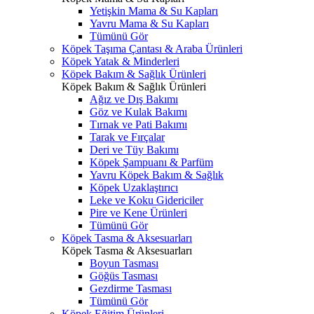
Yetişkin Mama & Su Kapları
Yavru Mama & Su Kapları
Tümünü Gör
Köpek Taşıma Çantası & Araba Ürünleri
Köpek Yatak & Minderleri
Köpek Bakım & Sağlık Ürünleri
Köpek Bakım & Sağlık Ürünleri
Ağız ve Dış Bakımı
Göz ve Kulak Bakımı
Tırnak ve Pati Bakımı
Tarak ve Fırçalar
Deri ve Tüy Bakımı
Köpek Şampuanı & Parfüm
Yavru Köpek Bakım & Sağlık
Köpek Uzaklaştırıcı
Leke ve Koku Gidericiler
Pire ve Kene Ürünleri
Tümünü Gör
Köpek Tasma & Aksesuarları
Köpek Tasma & Aksesuarları
Boyun Tasması
Göğüs Tasması
Gezdirme Tasması
Tümünü Gör
Köpek Eğitim Ürünleri