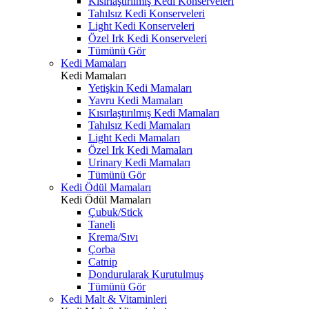
Kısırlaştırılmış Kedi Konserveleri
Tahılsız Kedi Konserveleri
Light Kedi Konserveleri
Özel Irk Kedi Konserveleri
Tümünü Gör
Kedi Mamaları
Kedi Mamaları
Yetişkin Kedi Mamaları
Yavru Kedi Mamaları
Kısırlaştırılmış Kedi Mamaları
Tahılsız Kedi Mamaları
Light Kedi Mamaları
Özel Irk Kedi Mamaları
Urinary Kedi Mamaları
Tümünü Gör
Kedi Ödül Mamaları
Kedi Ödül Mamaları
Çubuk/Stick
Taneli
Krema/Sıvı
Çorba
Catnip
Dondurularak Kurutulmuş
Tümünü Gör
Kedi Malt & Vitaminleri