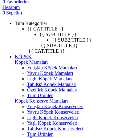
0
Favorilerim
Hesabım
0
Sepetim
Tüm Kategoriler
{{ CAT.TITLE }}
{{ SUB.TITLE }}
{{ SUB2.TITLE }}
{{ SUB.TITLE }}
{{ CAT.TITLE }}
KÖPEK
Köpek Mamaları
Yetişkin Köpek Mamaları
Yavru Köpek Mamaları
Light Köpek Mamaları
Tahılsız Köpek Mamaları
Özel Irk Köpek Mamaları
Tüm Ürünler
Köpek Konserve Mamaları
Yetişkin Köpek Konserveleri
Yavru Köpek Konserveleri
Light Köpek Konserveleri
Yaşlı Köpek Konserveleri
Tahılsız Köpek Konserveleri
Tüm Ürünler