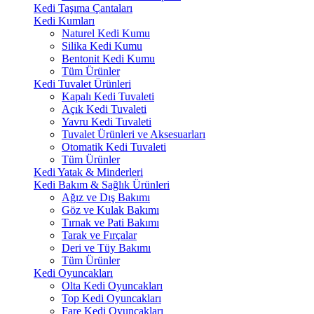
Kedi Taşıma Çantaları
Kedi Kumları
Naturel Kedi Kumu
Silika Kedi Kumu
Bentonit Kedi Kumu
Tüm Ürünler
Kedi Tuvalet Ürünleri
Kapalı Kedi Tuvaleti
Açık Kedi Tuvaleti
Yavru Kedi Tuvaleti
Tuvalet Ürünleri ve Aksesuarları
Otomatik Kedi Tuvaleti
Tüm Ürünler
Kedi Yatak & Minderleri
Kedi Bakım & Sağlık Ürünleri
Ağız ve Dış Bakımı
Göz ve Kulak Bakımı
Tırnak ve Pati Bakımı
Tarak ve Fırçalar
Deri ve Tüy Bakımı
Tüm Ürünler
Kedi Oyuncakları
Olta Kedi Oyuncakları
Top Kedi Oyuncakları
Fare Kedi Oyuncakları