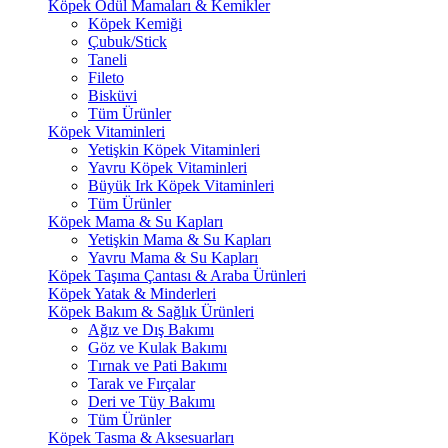
Köpek Ödül Mamaları & Kemikler
Köpek Kemiği
Çubuk/Stick
Taneli
Fileto
Bisküvi
Tüm Ürünler
Köpek Vitaminleri
Yetişkin Köpek Vitaminleri
Yavru Köpek Vitaminleri
Büyük Irk Köpek Vitaminleri
Tüm Ürünler
Köpek Mama & Su Kapları
Yetişkin Mama & Su Kapları
Yavru Mama & Su Kapları
Köpek Taşıma Çantası & Araba Ürünleri
Köpek Yatak & Minderleri
Köpek Bakım & Sağlık Ürünleri
Ağız ve Dış Bakımı
Göz ve Kulak Bakımı
Tırnak ve Pati Bakımı
Tarak ve Fırçalar
Deri ve Tüy Bakımı
Tüm Ürünler
Köpek Tasma & Aksesuarları