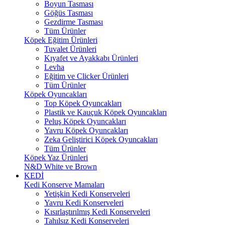
Boyun Tasması
Göğüs Tasması
Gezdirme Tasması
Tüm Ürünler
Köpek Eğitim Ürünleri
Tuvalet Ürünleri
Kıyafet ve Ayakkabı Ürünleri
Levha
Eğitim ve Clicker Ürünleri
Tüm Ürünler
Köpek Oyuncakları
Top Köpek Oyuncakları
Plastik ve Kauçuk Köpek Oyuncakları
Peluş Köpek Oyuncakları
Yavru Köpek Oyuncakları
Zeka Geliştirici Köpek Oyuncakları
Tüm Ürünler
Köpek Yaz Ürünleri
N&D White ve Brown
KEDİ
Kedi Konserve Mamaları
Yetişkin Kedi Konserveleri
Yavru Kedi Konserveleri
Kısırlaştırılmış Kedi Konserveleri
Tahılsız Kedi Konserveleri