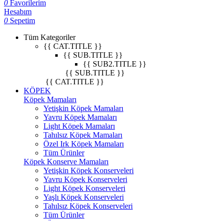
0
Favorilerim
Hesabım
0
Sepetim
Tüm Kategoriler
{{ CAT.TITLE }}
{{ SUB.TITLE }}
{{ SUB2.TITLE }}
{{ SUB.TITLE }}
{{ CAT.TITLE }}
KÖPEK
Köpek Mamaları
Yetişkin Köpek Mamaları
Yavru Köpek Mamaları
Light Köpek Mamaları
Tahılsız Köpek Mamaları
Özel Irk Köpek Mamaları
Tüm Ürünler
Köpek Konserve Mamaları
Yetişkin Köpek Konserveleri
Yavru Köpek Konserveleri
Light Köpek Konserveleri
Yaşlı Köpek Konserveleri
Tahılsız Köpek Konserveleri
Tüm Ürünler