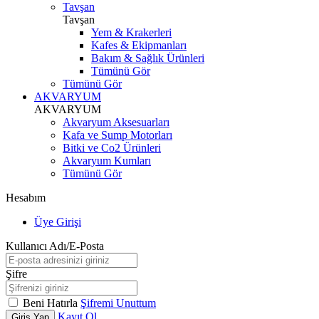
Tavşan
Tavşan
Yem & Krakerleri
Kafes & Ekipmanları
Bakım & Sağlık Ürünleri
Tümünü Gör
Tümünü Gör
AKVARYUM
AKVARYUM
Akvaryum Aksesuarları
Kafa ve Sump Motorları
Bitki ve Co2 Ürünleri
Akvaryum Kumları
Tümünü Gör
Hesabım
Üye Girişi
Kullanıcı Adı/E-Posta
Şifre
Beni Hatırla
Şifremi Unuttum
Kayıt Ol
Giriş Yap