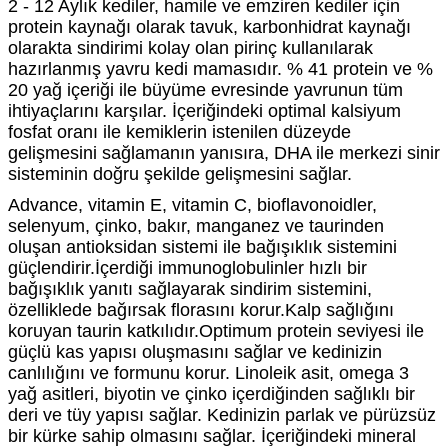
2 - 12 Aylık kediler, hamile ve emziren kediler için
protein kaynağı olarak tavuk, karbonhidrat kaynağı
olarakta sindirimi kolay olan pirinç kullanılarak
hazırlanmış yavru kedi mamasıdır. % 41 protein ve %
20 yağ içeriği ile büyüme evresinde yavrunun tüm
ihtiyaçlarını karşılar. İçeriğindeki optimal kalsiyum
fosfat oranı ile kemiklerin istenilen düzeyde
gelişmesini sağlamanın yanısıra, DHA ile merkezi sinir
sisteminin doğru şekilde gelişmesini sağlar.
Advance, vitamin E, vitamin C, bioflavonoidler,
selenyum, çinko, bakır, manganez ve taurinden
oluşan antioksidan sistemi ile bağışıklık sistemini
güçlendirir.İçerdiği immunoglobulinler hızlı bir
bağışıklık yanıtı sağlayarak sindirim sistemini,
özelliklede bağırsak florasını korur.Kalp sağlığını
koruyan taurin katkılıdır.Optimum protein seviyesi ile
güçlü kas yapısı oluşmasını sağlar ve kedinizin
canlılığını ve formunu korur. Linoleik asit, omega 3
yağ asitleri, biyotin ve çinko içerdiğinden sağlıklı bir
deri ve tüy yapısı sağlar. Kedinizin parlak ve pürüzsüz
bir kürke sahip olmasını sağlar. İçeriğindeki mineral