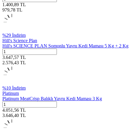
1.400,89
TL
979,78
TL
%
29
İndirim
Hill's Science Plan
Hill's SCIENCE PLAN Somonlu Yavru Kedi Maması 5 Kg + 2 Kg
3.647,57
TL
2.576,43
TL
%
10
İndirim
Platinum
Platinum MeatCrisp Balıklı Yavru Kedi Maması 3 Kg
4.051,56
TL
3.646,40
TL