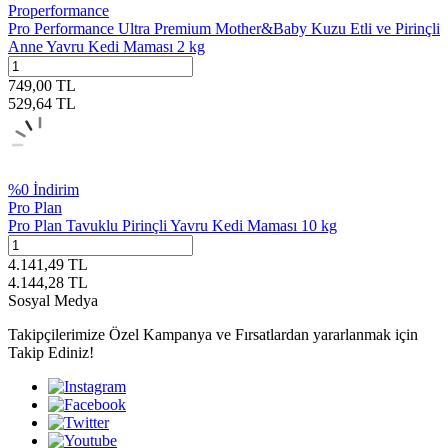
Properformance
Pro Performance Ultra Premium Mother&Baby Kuzu Etli ve Pirinçli
Anne Yavru Kedi Maması 2 kg
749,00
TL
529,64
TL
%
0
İndirim
Pro Plan
Pro Plan Tavuklu Pirinçli Yavru Kedi Maması 10 kg
4.141,49
TL
4.144,28
TL
Sosyal Medya
Takipçilerimize Özel Kampanya ve Fırsatlardan yararlanmak için
Takip Ediniz!