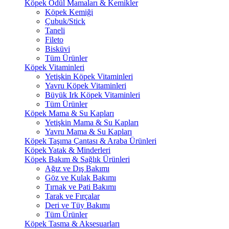
Köpek Ödül Mamaları & Kemikler
Köpek Kemiği
Çubuk/Stick
Taneli
Fileto
Bisküvi
Tüm Ürünler
Köpek Vitaminleri
Yetişkin Köpek Vitaminleri
Yavru Köpek Vitaminleri
Büyük Irk Köpek Vitaminleri
Tüm Ürünler
Köpek Mama & Su Kapları
Yetişkin Mama & Su Kapları
Yavru Mama & Su Kapları
Köpek Taşıma Çantası & Araba Ürünleri
Köpek Yatak & Minderleri
Köpek Bakım & Sağlık Ürünleri
Ağız ve Dış Bakımı
Göz ve Kulak Bakımı
Tırnak ve Pati Bakımı
Tarak ve Fırçalar
Deri ve Tüy Bakımı
Tüm Ürünler
Köpek Tasma & Aksesuarları