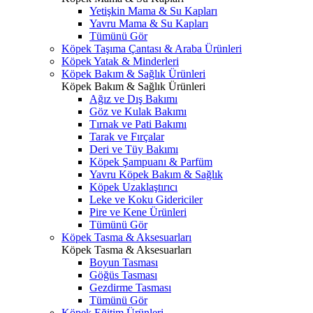
Yetişkin Mama & Su Kapları
Yavru Mama & Su Kapları
Tümünü Gör
Köpek Taşıma Çantası & Araba Ürünleri
Köpek Yatak & Minderleri
Köpek Bakım & Sağlık Ürünleri
Köpek Bakım & Sağlık Ürünleri
Ağız ve Dış Bakımı
Göz ve Kulak Bakımı
Tırnak ve Pati Bakımı
Tarak ve Fırçalar
Deri ve Tüy Bakımı
Köpek Şampuanı & Parfüm
Yavru Köpek Bakım & Sağlık
Köpek Uzaklaştırıcı
Leke ve Koku Gidericiler
Pire ve Kene Ürünleri
Tümünü Gör
Köpek Tasma & Aksesuarları
Köpek Tasma & Aksesuarları
Boyun Tasması
Göğüs Tasması
Gezdirme Tasması
Tümünü Gör
Köpek Eğitim Ürünleri