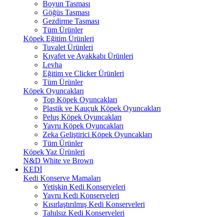
Boyun Tasması
Göğüs Tasması
Gezdirme Tasması
Tüm Ürünler
Köpek Eğitim Ürünleri
Tuvalet Ürünleri
Kıyafet ve Ayakkabı Ürünleri
Levha
Eğitim ve Clicker Ürünleri
Tüm Ürünler
Köpek Oyuncakları
Top Köpek Oyuncakları
Plastik ve Kauçuk Köpek Oyuncakları
Peluş Köpek Oyuncakları
Yavru Köpek Oyuncakları
Zeka Geliştirici Köpek Oyuncakları
Tüm Ürünler
Köpek Yaz Ürünleri
N&D White ve Brown
KEDİ
Kedi Konserve Mamaları
Yetişkin Kedi Konserveleri
Yavru Kedi Konserveleri
Kısırlaştırılmış Kedi Konserveleri
Tahılsız Kedi Konserveleri