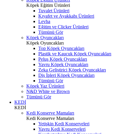
Köpek Eğitim Ürünleri
Tuvalet Ürünleri
Kıyafet ve Ayakkabı Ürünleri
Levha
Eğitim ve Clicker Ürünleri
Tümünü Gör
Köpek Oyuncakları
Köpek Oyuncakları
Top Köpek Oyuncakları
Plastik ve Kauçuk Köpek Oyuncakları
Peluş Köpek Oyuncakları
Yavru Köpek Oyuncakları
Zeka Geliştirici Köpek Oyuncakları
Diş İpleri Köpek Oyuncakları
Tümünü Gör
Köpek Yaz Ürünleri
N&D White ve Brown
Tümünü Gör
KEDİ
KEDİ
Kedi Konserve Mamaları
Kedi Konserve Mamaları
Yetişkin Kedi Konserveleri
Yavru Kedi Konserveleri