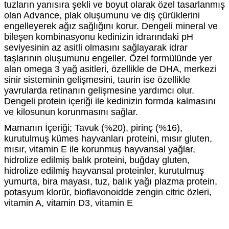
tuzların yanısıra şekli ve boyut olarak özel tasarlanmış
olan Advance, plak oluşumunu ve diş çürüklerini
engelleyerek ağız sağlığını korur. Dengeli mineral ve
bileşen kombinasyonu kedinizin idrarındaki pH
seviyesinin az asitli olmasını sağlayarak idrar
taşlarının oluşumunu engeller. Özel formülünde yer
alan omega 3 yağ asitleri, özellikle de DHA, merkezi
sinir sisteminin gelişmesini, taurin ise özellikle
yavrularda retinanın gelişmesine yardımcı olur.
Dengeli protein içeriği ile kedinizin formda kalmasını
ve kilosunun korunmasını sağlar.
Mamanın İçeriği; Tavuk (%20), pirinç (%16),
kurutulmuş kümes hayvanları proteini, mısır gluten,
mısır, vitamin E ile korunmuş hayvansal yağlar,
hidrolize edilmiş balık proteini, buğday gluten,
hidrolize edilmiş hayvansal proteinler, kurutulmuş
yumurta, bira mayası, tuz, balık yağı plazma protein,
potasyum klorür, bioflavonoidde zengin citric özleri,
vitamin A, vitamin D3, vitamin E