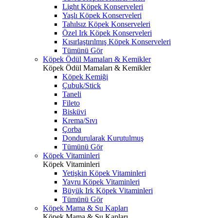
Light Köpek Konserveleri
Yaşlı Köpek Konserveleri
Tahılsız Köpek Konserveleri
Özel Irk Köpek Konserveleri
Kısırlaştırılmış Köpek Konserveleri
Tümünü Gör
Köpek Ödül Mamaları & Kemikler
Köpek Ödül Mamaları & Kemikler
Köpek Kemiği
Çubuk/Stick
Taneli
Fileto
Bisküvi
Krema/Sıvı
Çorba
Dondurularak Kurutulmuş
Tümünü Gör
Köpek Vitaminleri
Köpek Vitaminleri
Yetişkin Köpek Vitaminleri
Yavru Köpek Vitaminleri
Büyük Irk Köpek Vitaminleri
Tümünü Gör
Köpek Mama & Su Kapları
Köpek Mama & Su Kapları