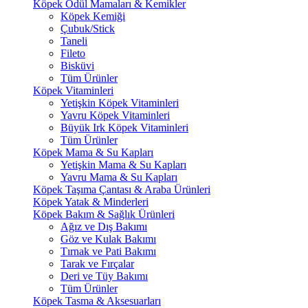
Köpek Ödül Mamaları & Kemikler
Köpek Kemiği
Çubuk/Stick
Taneli
Fileto
Bisküvi
Tüm Ürünler
Köpek Vitaminleri
Yetişkin Köpek Vitaminleri
Yavru Köpek Vitaminleri
Büyük Irk Köpek Vitaminleri
Tüm Ürünler
Köpek Mama & Su Kapları
Yetişkin Mama & Su Kapları
Yavru Mama & Su Kapları
Köpek Taşıma Çantası & Araba Ürünleri
Köpek Yatak & Minderleri
Köpek Bakım & Sağlık Ürünleri
Ağız ve Dış Bakımı
Göz ve Kulak Bakımı
Tırnak ve Pati Bakımı
Tarak ve Fırçalar
Deri ve Tüy Bakımı
Tüm Ürünler
Köpek Tasma & Aksesuarları