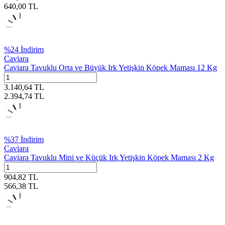
640,00
TL
%
24
İndirim
Caviara
Caviara Tavuklu Orta ve Büyük Irk Yetişkin Köpek Maması 12 Kg
3.140,64
TL
2.394,74
TL
%
37
İndirim
Caviara
Caviara Tavuklu Mini ve Küçük Irk Yetişkin Köpek Maması 2 Kg
904,82
TL
566,38
TL