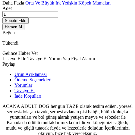
Daha Fazla
Orta Ve Büyük Irk Yetişkin Köpek Mamaları
Adet
Sepete Ekle
Hemen Al
Beğen
Tükendi
Gelince Haber Ver
Listeye Ekle
Tavsiye Et
Yorum Yap
Fiyat Alarmı
Paylaş
Ürün Açıklaması
Ödeme Seçenekleri
Yorumlar
Tavsiye Et
İade Koşulları
ACANA ADULT DOG her gün TAZE olarak teslim edilen, yöresel
serbest-dolaşan tavuk, serbest avlanan pisi balığı, bütün kuluçka
yumurtaları ve bol güneş alarak yetişen meyve ve sebzeler ile
Kanada'da ödüllü mutfaklarımızda üretilir ve köpeğinizi sağlıklı,
mutlu ve güçlü tutacak fayda ve lezzetlerle doludur. İçeriklerimizi
okuyun, bize hak vereceksiniz.