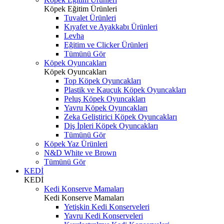
Köpek Eğitim Ürünleri
Tuvalet Ürünleri
Kıyafet ve Ayakkabı Ürünleri
Levha
Eğitim ve Clicker Ürünleri
Tümünü Gör
Köpek Oyuncakları
Köpek Oyuncakları
Top Köpek Oyuncakları
Plastik ve Kauçuk Köpek Oyuncakları
Peluş Köpek Oyuncakları
Yavru Köpek Oyuncakları
Zeka Geliştirici Köpek Oyuncakları
Diş İpleri Köpek Oyuncakları
Tümünü Gör
Köpek Yaz Ürünleri
N&D White ve Brown
Tümünü Gör
KEDİ
KEDİ
Kedi Konserve Mamaları
Kedi Konserve Mamaları
Yetişkin Kedi Konserveleri
Yavru Kedi Konserveleri