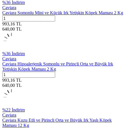
%
36
İndirim
Caviara
Caviara Somonlu Mini ve Küçük Irk Yetişkin Köpek Maması 2 Kg
993,16
TL
640,00
TL
%
36
İndirim
Caviara
Caviara Hipoalerjenik Somonlu ve Pirinçli Orta ve Büyük Irk
Yetişkin Köpek Maması 2 Kg
993,16
TL
640,00
TL
%
22
İndirim
Caviara
Caviara Kuzu Etli ve Pirinçli Orta ve Büyük Irk Yaşlı Köpek
Maması 12 Kg