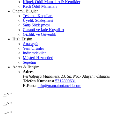
Köpek Ödül Mamaları & Kemikler
Kedi Ödül Mamaları
Önemli Bilgiler
Teslimat Koşulları
Üyelik Sözleşmesi
Satış Sözleşmesi
Garanti ve İade Koşulları
Gizlilik ve Güvenlik
Hızlı Erişim
Anasayfa
Yeni Ürünler
İndirimdekiler
Müşteri Hizmetleri
Sepetim
Adres & İletişim
Adres
Ferhatpaşa Mahallesi, 23. Sk. No:7 Ataşehir/İstanbul
Telefon Numarası
5312800631
E-Posta
info@mamatoptancisi.com