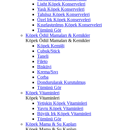
Light Köpek Konserveleri
Yaşlı Köpek Konserveleri
Tahılsız Köpek Konserveleri
Özel Irk Köpek Konserveleri
Kısırlaştırılmış Köpek Konserveleri
Tümünü Gör
Köpek Ödül Mamaları & Kemikler
Köpek Ödül Mamaları & Kemikler
Köpek Kemiği
Çubuk/Stick
Taneli
Fileto
Bisküvi
Krema/Sıvı
Çorba
Dondurularak Kurutulmuş
Tümünü Gör
Köpek Vitaminleri
Köpek Vitaminleri
Yetişkin Köpek Vitaminleri
Yavru Köpek Vitaminleri
Büyük Irk Köpek Vitaminleri
Tümünü Gör
Köpek Mama & Su Kapları
Köpek Mama & Su Kapları