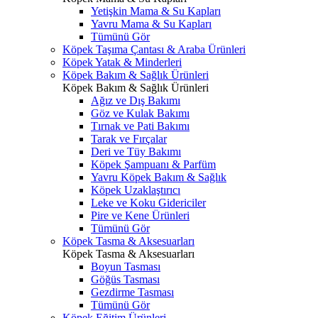
Yetişkin Mama & Su Kapları
Yavru Mama & Su Kapları
Tümünü Gör
Köpek Taşıma Çantası & Araba Ürünleri
Köpek Yatak & Minderleri
Köpek Bakım & Sağlık Ürünleri
Köpek Bakım & Sağlık Ürünleri
Ağız ve Dış Bakımı
Göz ve Kulak Bakımı
Tırnak ve Pati Bakımı
Tarak ve Fırçalar
Deri ve Tüy Bakımı
Köpek Şampuanı & Parfüm
Yavru Köpek Bakım & Sağlık
Köpek Uzaklaştırıcı
Leke ve Koku Gidericiler
Pire ve Kene Ürünleri
Tümünü Gör
Köpek Tasma & Aksesuarları
Köpek Tasma & Aksesuarları
Boyun Tasması
Göğüs Tasması
Gezdirme Tasması
Tümünü Gör
Köpek Eğitim Ürünleri