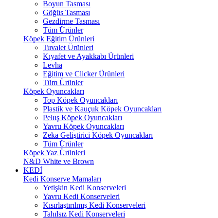
Boyun Tasması
Göğüs Tasması
Gezdirme Tasması
Tüm Ürünler
Köpek Eğitim Ürünleri
Tuvalet Ürünleri
Kıyafet ve Ayakkabı Ürünleri
Levha
Eğitim ve Clicker Ürünleri
Tüm Ürünler
Köpek Oyuncakları
Top Köpek Oyuncakları
Plastik ve Kauçuk Köpek Oyuncakları
Peluş Köpek Oyuncakları
Yavru Köpek Oyuncakları
Zeka Geliştirici Köpek Oyuncakları
Tüm Ürünler
Köpek Yaz Ürünleri
N&D White ve Brown
KEDİ
Kedi Konserve Mamaları
Yetişkin Kedi Konserveleri
Yavru Kedi Konserveleri
Kısırlaştırılmış Kedi Konserveleri
Tahılsız Kedi Konserveleri