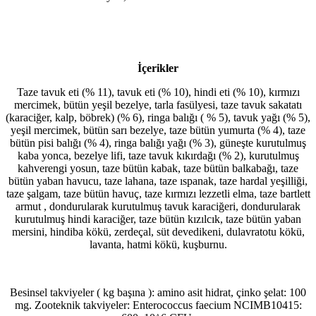
İçerikler
Taze tavuk eti (% 11), tavuk eti (% 10), hindi eti (% 10), kırmızı
mercimek, bütün yeşil bezelye, tarla fasülyesi, taze tavuk sakatatı
(karaciğer, kalp, böbrek) (% 6), ringa balığı ( % 5), tavuk yağı (% 5),
yeşil mercimek, bütün sarı bezelye, taze bütün yumurta (% 4), taze
bütün pisi balığı (% 4), ringa balığı yağı (% 3), güneşte kurutulmuş
kaba yonca, bezelye lifi, taze tavuk kıkırdağı (% 2), kurutulmuş
kahverengi yosun, taze bütün kabak, taze bütün balkabağı, taze
bütün yaban havucu, taze lahana, taze ıspanak, taze hardal yeşilliği,
taze şalgam, taze bütün havuç, taze kırmızı lezzetli elma, taze bartlett
armut , dondurularak kurutulmuş tavuk karaciğeri, dondurularak
kurutulmuş hindi karaciğer, taze bütün kızılcık, taze bütün yaban
mersini, hindiba kökü, zerdeçal, süt devedikeni, dulavratotu kökü,
lavanta, hatmi kökü, kuşburnu.
Besinsel takviyeler ( kg başına ): amino asit hidrat, çinko şelat: 100
mg. Zooteknik takviyeler: Enterococcus faecium NCIMB10415: