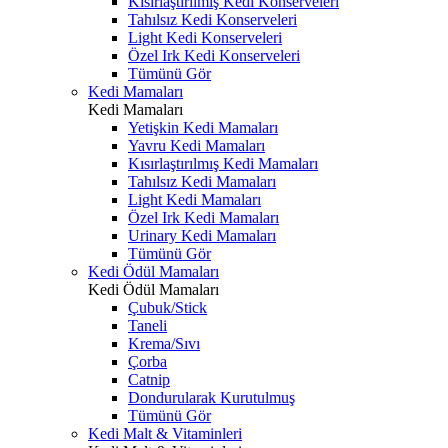
Kısırlaştırılmış Kedi Konserveleri
Tahılsız Kedi Konserveleri
Light Kedi Konserveleri
Özel Irk Kedi Konserveleri
Tümünü Gör
Kedi Mamaları
Kedi Mamaları
Yetişkin Kedi Mamaları
Yavru Kedi Mamaları
Kısırlaştırılmış Kedi Mamaları
Tahılsız Kedi Mamaları
Light Kedi Mamaları
Özel Irk Kedi Mamaları
Urinary Kedi Mamaları
Tümünü Gör
Kedi Ödül Mamaları
Kedi Ödül Mamaları
Çubuk/Stick
Taneli
Krema/Sıvı
Çorba
Catnip
Dondurularak Kurutulmuş
Tümünü Gör
Kedi Malt & Vitaminleri