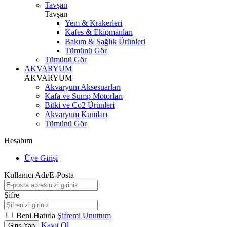
Tavşan
Tavşan
Yem & Krakerleri
Kafes & Ekipmanları
Bakım & Sağlık Ürünleri
Tümünü Gör
Tümünü Gör
AKVARYUM
AKVARYUM
Akvaryum Aksesuarları
Kafa ve Sump Motorları
Bitki ve Co2 Ürünleri
Akvaryum Kumları
Tümünü Gör
Hesabım
Üye Girişi
Kullanıcı Adı/E-Posta
Şifre
Beni Hatırla
Şifremi Unuttum
Kayıt Ol
Giriş Yap