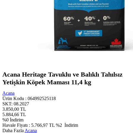
Acana Heritage Tavuklu ve Balıklı Tahılsız
Yetişkin Köpek Maması 11,4 kg
Acana
Ürün Kodu :
064992525118
SKT: 08.2027
3.850,00
TL
5.884,66
TL
%
0
İndirim
Havale Fiyatı :
5.766,97
TL
%2
İndirim
Daha Fazla
Acana