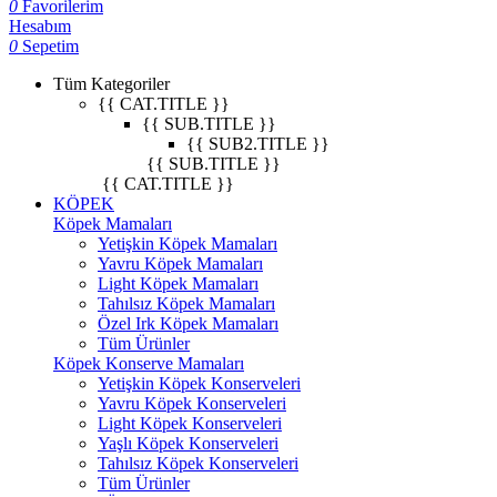
0
Favorilerim
Hesabım
0
Sepetim
Tüm Kategoriler
{{ CAT.TITLE }}
{{ SUB.TITLE }}
{{ SUB2.TITLE }}
{{ SUB.TITLE }}
{{ CAT.TITLE }}
KÖPEK
Köpek Mamaları
Yetişkin Köpek Mamaları
Yavru Köpek Mamaları
Light Köpek Mamaları
Tahılsız Köpek Mamaları
Özel Irk Köpek Mamaları
Tüm Ürünler
Köpek Konserve Mamaları
Yetişkin Köpek Konserveleri
Yavru Köpek Konserveleri
Light Köpek Konserveleri
Yaşlı Köpek Konserveleri
Tahılsız Köpek Konserveleri
Tüm Ürünler