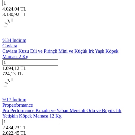
4.024,04
TL
3.130,92
TL
%
34
İndirim
Caviara
Caviara Kuzu Etli ve Pirinçli Mini ve Küçük Irk Yaşlı Köpek
Maması 2 Kg
1.094,12
TL
724,13
TL
%
17
İndirim
Properformance
Pro Performance Kuzulu ve Yaban Mersinli Orta ve Büyük Irk
Yetişkin Köpek Maması 12 Kg
2.434,23
TL
2.022,45
TL