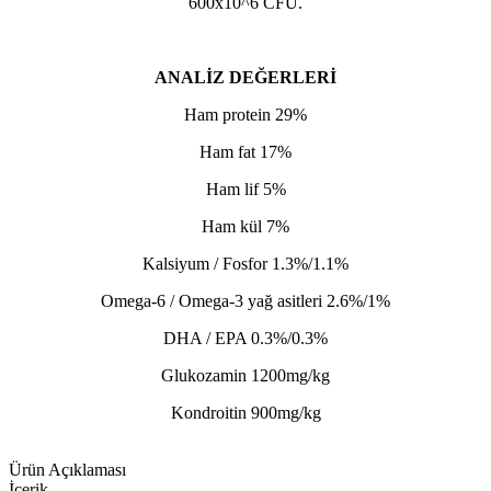
600x10^6 CFU.
ANALİZ DEĞERLERİ
Ham protein 29%
Ham fat 17%
Ham lif 5%
Ham kül 7%
Kalsiyum / Fosfor 1.3%/1.1%
Omega-6 / Omega-3 yağ asitleri 2.6%/1%
DHA / EPA 0.3%/0.3%
Glukozamin 1200mg/kg
Kondroitin 900mg/kg
Ürün Açıklaması
İçerik