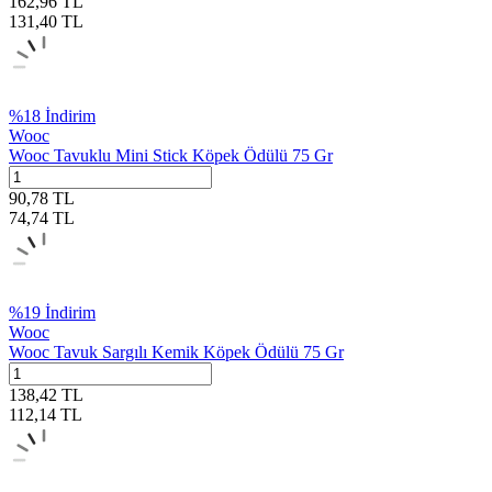
162,96
TL
131,40
TL
%
18
İndirim
Wooc
Wooc Tavuklu Mini Stick Köpek Ödülü 75 Gr
90,78
TL
74,74
TL
%
19
İndirim
Wooc
Wooc Tavuk Sargılı Kemik Köpek Ödülü 75 Gr
138,42
TL
112,14
TL