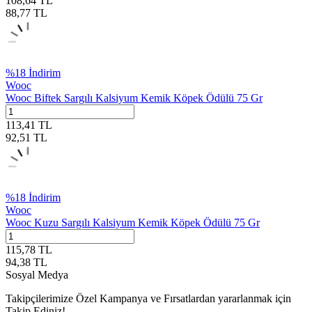
108,64
TL
88,77
TL
%
18
İndirim
Wooc
Wooc Biftek Sargılı Kalsiyum Kemik Köpek Ödülü 75 Gr
113,41
TL
92,51
TL
%
18
İndirim
Wooc
Wooc Kuzu Sargılı Kalsiyum Kemik Köpek Ödülü 75 Gr
115,78
TL
94,38
TL
Sosyal Medya
Takipçilerimize Özel Kampanya ve Fırsatlardan yararlanmak için
Takip Ediniz!