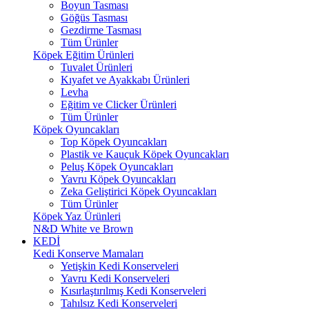
Boyun Tasması
Göğüs Tasması
Gezdirme Tasması
Tüm Ürünler
Köpek Eğitim Ürünleri
Tuvalet Ürünleri
Kıyafet ve Ayakkabı Ürünleri
Levha
Eğitim ve Clicker Ürünleri
Tüm Ürünler
Köpek Oyuncakları
Top Köpek Oyuncakları
Plastik ve Kauçuk Köpek Oyuncakları
Peluş Köpek Oyuncakları
Yavru Köpek Oyuncakları
Zeka Geliştirici Köpek Oyuncakları
Tüm Ürünler
Köpek Yaz Ürünleri
N&D White ve Brown
KEDİ
Kedi Konserve Mamaları
Yetişkin Kedi Konserveleri
Yavru Kedi Konserveleri
Kısırlaştırılmış Kedi Konserveleri
Tahılsız Kedi Konserveleri