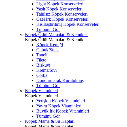
Light Köpek Konserveleri
Yaşlı Köpek Konserveleri
Tahılsız Köpek Konserveleri
Özel Irk Köpek Konserveleri
Kısırlaştırılmış Köpek Konserveleri
Tümünü Gör
Köpek Ödül Mamaları & Kemikler
Köpek Ödül Mamaları & Kemikler
Köpek Kemiği
Çubuk/Stick
Taneli
Fileto
Bisküvi
Krema/Sıvı
Çorba
Dondurularak Kurutulmuş
Tümünü Gör
Köpek Vitaminleri
Köpek Vitaminleri
Yetişkin Köpek Vitaminleri
Yavru Köpek Vitaminleri
Büyük Irk Köpek Vitaminleri
Tümünü Gör
Köpek Mama & Su Kapları
Köpek Mama & Su Kapları