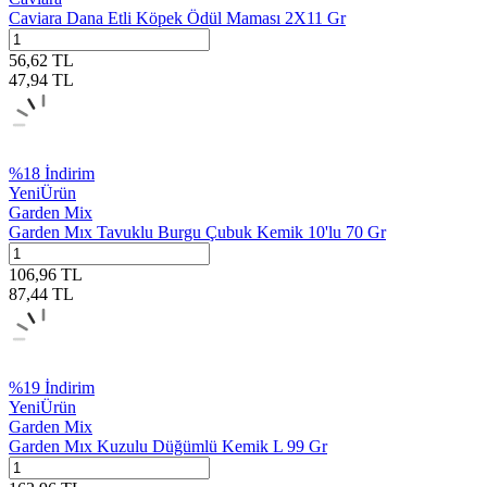
Caviara Dana Etli Köpek Ödül Maması 2X11 Gr
56,62
TL
47,94
TL
%
18
İndirim
Yeni
Ürün
Garden Mix
Garden Mıx Tavuklu Burgu Çubuk Kemik 10'lu 70 Gr
106,96
TL
87,44
TL
%
19
İndirim
Yeni
Ürün
Garden Mix
Garden Mıx Kuzulu Düğümlü Kemik L 99 Gr