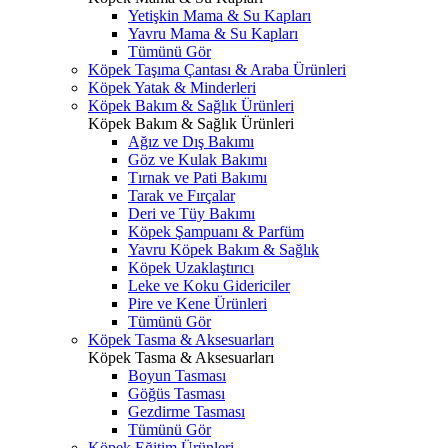
Yetişkin Mama & Su Kapları
Yavru Mama & Su Kapları
Tümünü Gör
Köpek Taşıma Çantası & Araba Ürünleri
Köpek Yatak & Minderleri
Köpek Bakım & Sağlık Ürünleri
Köpek Bakım & Sağlık Ürünleri
Ağız ve Dış Bakımı
Göz ve Kulak Bakımı
Tırnak ve Pati Bakımı
Tarak ve Fırçalar
Deri ve Tüy Bakımı
Köpek Şampuanı & Parfüm
Yavru Köpek Bakım & Sağlık
Köpek Uzaklaştırıcı
Leke ve Koku Gidericiler
Pire ve Kene Ürünleri
Tümünü Gör
Köpek Tasma & Aksesuarları
Köpek Tasma & Aksesuarları
Boyun Tasması
Göğüs Tasması
Gezdirme Tasması
Tümünü Gör
Köpek Eğitim Ürünleri