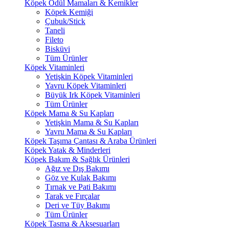
Köpek Ödül Mamaları & Kemikler
Köpek Kemiği
Çubuk/Stick
Taneli
Fileto
Bisküvi
Tüm Ürünler
Köpek Vitaminleri
Yetişkin Köpek Vitaminleri
Yavru Köpek Vitaminleri
Büyük Irk Köpek Vitaminleri
Tüm Ürünler
Köpek Mama & Su Kapları
Yetişkin Mama & Su Kapları
Yavru Mama & Su Kapları
Köpek Taşıma Çantası & Araba Ürünleri
Köpek Yatak & Minderleri
Köpek Bakım & Sağlık Ürünleri
Ağız ve Dış Bakımı
Göz ve Kulak Bakımı
Tırnak ve Pati Bakımı
Tarak ve Fırçalar
Deri ve Tüy Bakımı
Tüm Ürünler
Köpek Tasma & Aksesuarları