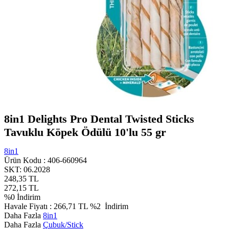
8in1 Delights Pro Dental Twisted Sticks
Tavuklu Köpek Ödülü 10'lu 55 gr
8in1
Ürün Kodu :
406-660964
SKT: 06.2028
248,35
TL
272,15
TL
%
0
İndirim
Havale Fiyatı :
266,71
TL
%2
İndirim
Daha Fazla
8in1
Daha Fazla
Çubuk/Stick