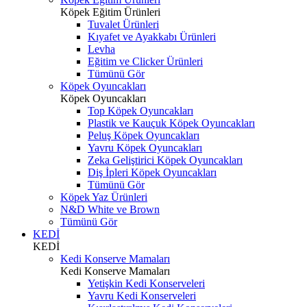
Köpek Eğitim Ürünleri
Tuvalet Ürünleri
Kıyafet ve Ayakkabı Ürünleri
Levha
Eğitim ve Clicker Ürünleri
Tümünü Gör
Köpek Oyuncakları
Köpek Oyuncakları
Top Köpek Oyuncakları
Plastik ve Kauçuk Köpek Oyuncakları
Peluş Köpek Oyuncakları
Yavru Köpek Oyuncakları
Zeka Geliştirici Köpek Oyuncakları
Diş İpleri Köpek Oyuncakları
Tümünü Gör
Köpek Yaz Ürünleri
N&D White ve Brown
Tümünü Gör
KEDİ
KEDİ
Kedi Konserve Mamaları
Kedi Konserve Mamaları
Yetişkin Kedi Konserveleri
Yavru Kedi Konserveleri