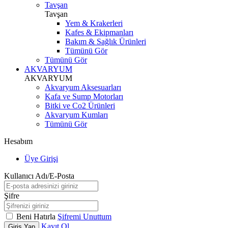
Tavşan
Tavşan
Yem & Krakerleri
Kafes & Ekipmanları
Bakım & Sağlık Ürünleri
Tümünü Gör
Tümünü Gör
AKVARYUM
AKVARYUM
Akvaryum Aksesuarları
Kafa ve Sump Motorları
Bitki ve Co2 Ürünleri
Akvaryum Kumları
Tümünü Gör
Hesabım
Üye Girişi
Kullanıcı Adı/E-Posta
Şifre
Beni Hatırla
Şifremi Unuttum
Kayıt Ol
Giriş Yap