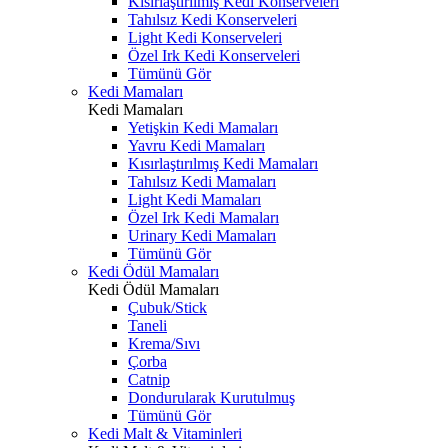
Kısırlaştırılmış Kedi Konserveleri
Tahılsız Kedi Konserveleri
Light Kedi Konserveleri
Özel Irk Kedi Konserveleri
Tümünü Gör
Kedi Mamaları
Kedi Mamaları
Yetişkin Kedi Mamaları
Yavru Kedi Mamaları
Kısırlaştırılmış Kedi Mamaları
Tahılsız Kedi Mamaları
Light Kedi Mamaları
Özel Irk Kedi Mamaları
Urinary Kedi Mamaları
Tümünü Gör
Kedi Ödül Mamaları
Kedi Ödül Mamaları
Çubuk/Stick
Taneli
Krema/Sıvı
Çorba
Catnip
Dondurularak Kurutulmuş
Tümünü Gör
Kedi Malt & Vitaminleri