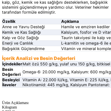
kalp, göz, kemik ve kas sağlığını desteklerken, bağışıklık
sistemini güçlendirmeye yardımcı olur. Veteriner hekimler
tarafından formüle edilmiştir.
Özellik
Açıklama
Anne ve Yavru Desteği
Hamile ve emziren kediler i
Kemik ve Kas Sağlığı
Kalsiyum, fosfor ve D vitami
Kalp ve Göz Sağlığı
Taurin takviyesi ile kalp v
Enerji ve Canlılık
L-karnitin ve omega-6 ile e
Bağışıklık Güçlendirme
Vitamin ve mineral kompleks
İçerik Analizi ve Besin Değerleri
İçindekiler
Malt özü 550 g/kg, yulaf unu 150 g/kg, bitkise
Besin
Omega-6: 20.000 mg/kg, Kalsiyum: 600 mg/kg
Değerleri
Besleyici
Vitamin A: 22.000 IU/kg, Vitamin E: 225 IU/kg,
İlaveler
Nikotinamid: 445 mg/kg, Kalsiyum Pantotenat: 
Ürün Açıklaması
Kilogram