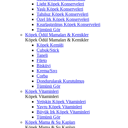
Light Köpek Konserveleri
Yaşlı Köpek Konserveleri
Tahılsız Köpek Konserveleri
Özel Irk Köpek Konserveleri
Kısırlaştırılmış Köpek Konserveleri
Tümünü Gör
Köpek Ödül Mamaları & Kemikler
Köpek Ödül Mamaları & Kemikler
Köpek Kemiği
Çubuk/Stick
Taneli
Fileto
Bisküvi
Krema/Sıvı
Çorba
Dondurularak Kurutulmuş
Tümünü Gör
Köpek Vitaminleri
Köpek Vitaminleri
Yetişkin Köpek Vitaminleri
Yavru Köpek Vitaminleri
Büyük Irk Köpek Vitaminleri
Tümünü Gör
Köpek Mama & Su Kapları
Köpek Mama & Su Kapları