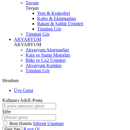
Tavşan
Tavşan
Yem & Krakerleri
Kafes & Ekipmanları
Bakım & Sağlık Ürünleri
Tümünü Gör
Tümünü Gör
AKVARYUM
AKVARYUM
Akvaryum Aksesuarları
Kafa ve Sump Motorları
Bitki ve Co2 Ürünleri
Akvaryum Kumları
Tümünü Gör
Hesabım
Üye Girişi
Kullanıcı Adı/E-Posta
Şifre
Beni Hatırla
Şifremi Unuttum
Kayıt Ol
Giriş Yap