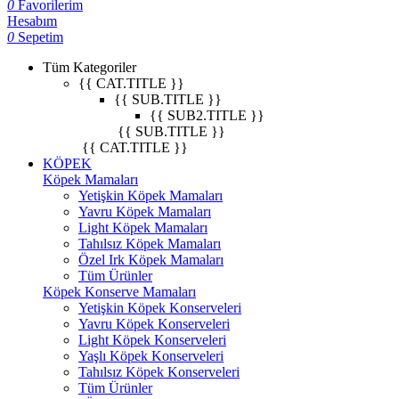
0
Favorilerim
Hesabım
0
Sepetim
Tüm Kategoriler
{{ CAT.TITLE }}
{{ SUB.TITLE }}
{{ SUB2.TITLE }}
{{ SUB.TITLE }}
{{ CAT.TITLE }}
KÖPEK
Köpek Mamaları
Yetişkin Köpek Mamaları
Yavru Köpek Mamaları
Light Köpek Mamaları
Tahılsız Köpek Mamaları
Özel Irk Köpek Mamaları
Tüm Ürünler
Köpek Konserve Mamaları
Yetişkin Köpek Konserveleri
Yavru Köpek Konserveleri
Light Köpek Konserveleri
Yaşlı Köpek Konserveleri
Tahılsız Köpek Konserveleri
Tüm Ürünler