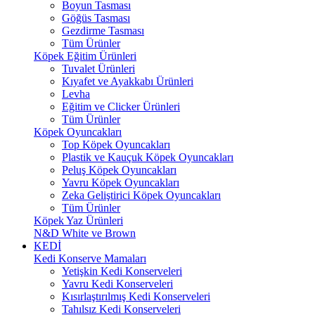
Boyun Tasması
Göğüs Tasması
Gezdirme Tasması
Tüm Ürünler
Köpek Eğitim Ürünleri
Tuvalet Ürünleri
Kıyafet ve Ayakkabı Ürünleri
Levha
Eğitim ve Clicker Ürünleri
Tüm Ürünler
Köpek Oyuncakları
Top Köpek Oyuncakları
Plastik ve Kauçuk Köpek Oyuncakları
Peluş Köpek Oyuncakları
Yavru Köpek Oyuncakları
Zeka Geliştirici Köpek Oyuncakları
Tüm Ürünler
Köpek Yaz Ürünleri
N&D White ve Brown
KEDİ
Kedi Konserve Mamaları
Yetişkin Kedi Konserveleri
Yavru Kedi Konserveleri
Kısırlaştırılmış Kedi Konserveleri
Tahılsız Kedi Konserveleri