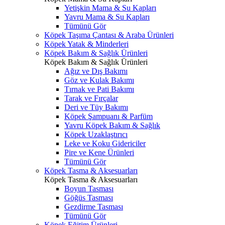
Yetişkin Mama & Su Kapları
Yavru Mama & Su Kapları
Tümünü Gör
Köpek Taşıma Çantası & Araba Ürünleri
Köpek Yatak & Minderleri
Köpek Bakım & Sağlık Ürünleri
Köpek Bakım & Sağlık Ürünleri
Ağız ve Dış Bakımı
Göz ve Kulak Bakımı
Tırnak ve Pati Bakımı
Tarak ve Fırçalar
Deri ve Tüy Bakımı
Köpek Şampuanı & Parfüm
Yavru Köpek Bakım & Sağlık
Köpek Uzaklaştırıcı
Leke ve Koku Gidericiler
Pire ve Kene Ürünleri
Tümünü Gör
Köpek Tasma & Aksesuarları
Köpek Tasma & Aksesuarları
Boyun Tasması
Göğüs Tasması
Gezdirme Tasması
Tümünü Gör
Köpek Eğitim Ürünleri