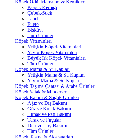
Köpek Ödül Mamaları & Kemikler
Köpek Kemiği
Çubuk/Stick
Taneli
Fileto
Bisküvi
Tüm Ürünler
Köpek Vitaminleri
Yetişkin Köpek Vitaminleri
Yavru Köpek Vitaminleri
Büyük Irk Köpek Vitaminleri
Tüm Ürünler
Köpek Mama & Su Kapları
Yetişkin Mama & Su Kapları
Yavru Mama & Su Kapları
Köpek Taşıma Çantası & Araba Ürünleri
Köpek Yatak & Minderleri
Köpek Bakım & Sağlık Ürünleri
Ağız ve Dış Bakımı
Göz ve Kulak Bakımı
Tırnak ve Pati Bakımı
Tarak ve Fırçalar
Deri ve Tüy Bakımı
Tüm Ürünler
Köpek Tasma & Aksesuarları