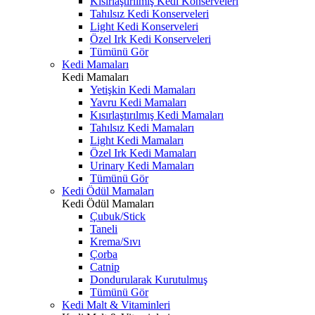
Kısırlaştırılmış Kedi Konserveleri
Tahılsız Kedi Konserveleri
Light Kedi Konserveleri
Özel Irk Kedi Konserveleri
Tümünü Gör
Kedi Mamaları
Kedi Mamaları
Yetişkin Kedi Mamaları
Yavru Kedi Mamaları
Kısırlaştırılmış Kedi Mamaları
Tahılsız Kedi Mamaları
Light Kedi Mamaları
Özel Irk Kedi Mamaları
Urinary Kedi Mamaları
Tümünü Gör
Kedi Ödül Mamaları
Kedi Ödül Mamaları
Çubuk/Stick
Taneli
Krema/Sıvı
Çorba
Catnip
Dondurularak Kurutulmuş
Tümünü Gör
Kedi Malt & Vitaminleri