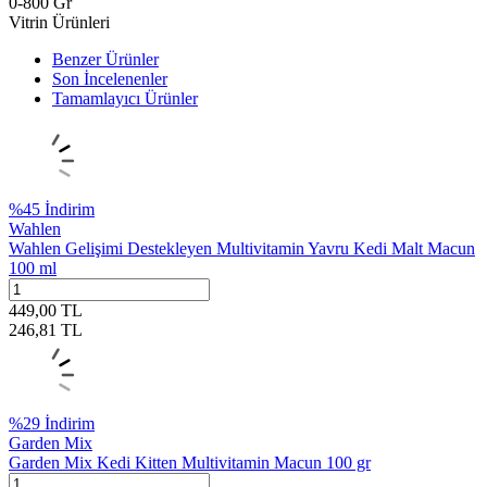
0-800 Gr
Vitrin Ürünleri
Benzer Ürünler
Son İncelenenler
Tamamlayıcı Ürünler
%
45
İndirim
Wahlen
Wahlen Gelişimi Destekleyen Multivitamin Yavru Kedi Malt Macun
100 ml
449,00
TL
246,81
TL
%
29
İndirim
Garden Mix
Garden Mix Kedi Kitten Multivitamin Macun 100 gr