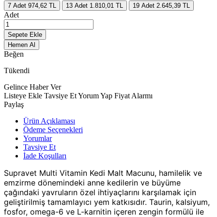
7
Adet
974,62 TL
13
Adet
1.810,01 TL
19
Adet
2.645,39 TL
Adet
Sepete Ekle
Hemen Al
Beğen
Tükendi
Gelince Haber Ver
Listeye Ekle
Tavsiye Et
Yorum Yap
Fiyat Alarmı
Paylaş
Ürün Açıklaması
Ödeme Seçenekleri
Yorumlar
Tavsiye Et
İade Koşulları
Supravet Multi Vitamin Kedi Malt Macunu, hamilelik ve
emzirme dönemindeki anne kedilerin ve büyüme
çağındaki yavruların özel ihtiyaçlarını karşılamak için
geliştirilmiş tamamlayıcı yem katkısıdır. Taurin, kalsiyum,
fosfor, omega-6 ve L-karnitin içeren zengin formülü ile