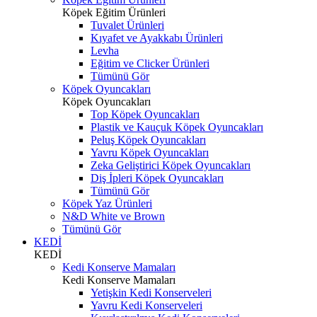
Köpek Eğitim Ürünleri
Tuvalet Ürünleri
Kıyafet ve Ayakkabı Ürünleri
Levha
Eğitim ve Clicker Ürünleri
Tümünü Gör
Köpek Oyuncakları
Köpek Oyuncakları
Top Köpek Oyuncakları
Plastik ve Kauçuk Köpek Oyuncakları
Peluş Köpek Oyuncakları
Yavru Köpek Oyuncakları
Zeka Geliştirici Köpek Oyuncakları
Diş İpleri Köpek Oyuncakları
Tümünü Gör
Köpek Yaz Ürünleri
N&D White ve Brown
Tümünü Gör
KEDİ
KEDİ
Kedi Konserve Mamaları
Kedi Konserve Mamaları
Yetişkin Kedi Konserveleri
Yavru Kedi Konserveleri