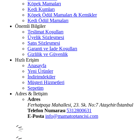
Köpek Mamaları
Kedi Kumları
Köpek Ödül Mamaları & Kemikler
Kedi Ödül Mamaları
Önemli Bilgiler
Teslimat Koşulları
Üyelik Sözleşmesi
Satış Sözleşmesi
Garanti ve İade Koşulları
Gizlilik ve Güvenlik
Hızlı Erişim
Anasayfa
Yeni Ürünler
İndirimdekiler
Müşteri Hizmetleri
Sepetim
Adres & İletişim
Adres
Ferhatpaşa Mahallesi, 23. Sk. No:7 Ataşehir/İstanbul
Telefon Numarası
5312800631
E-Posta
info@mamatoptancisi.com