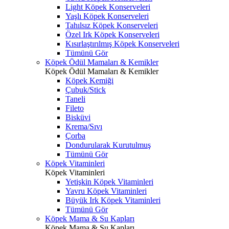
Light Köpek Konserveleri
Yaşlı Köpek Konserveleri
Tahılsız Köpek Konserveleri
Özel Irk Köpek Konserveleri
Kısırlaştırılmış Köpek Konserveleri
Tümünü Gör
Köpek Ödül Mamaları & Kemikler
Köpek Ödül Mamaları & Kemikler
Köpek Kemiği
Çubuk/Stick
Taneli
Fileto
Bisküvi
Krema/Sıvı
Çorba
Dondurularak Kurutulmuş
Tümünü Gör
Köpek Vitaminleri
Köpek Vitaminleri
Yetişkin Köpek Vitaminleri
Yavru Köpek Vitaminleri
Büyük Irk Köpek Vitaminleri
Tümünü Gör
Köpek Mama & Su Kapları
Köpek Mama & Su Kapları