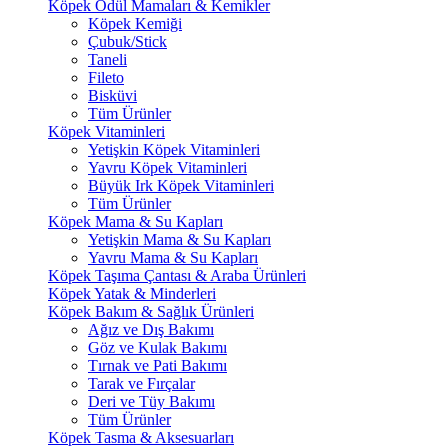
Köpek Ödül Mamaları & Kemikler
Köpek Kemiği
Çubuk/Stick
Taneli
Fileto
Bisküvi
Tüm Ürünler
Köpek Vitaminleri
Yetişkin Köpek Vitaminleri
Yavru Köpek Vitaminleri
Büyük Irk Köpek Vitaminleri
Tüm Ürünler
Köpek Mama & Su Kapları
Yetişkin Mama & Su Kapları
Yavru Mama & Su Kapları
Köpek Taşıma Çantası & Araba Ürünleri
Köpek Yatak & Minderleri
Köpek Bakım & Sağlık Ürünleri
Ağız ve Dış Bakımı
Göz ve Kulak Bakımı
Tırnak ve Pati Bakımı
Tarak ve Fırçalar
Deri ve Tüy Bakımı
Tüm Ürünler
Köpek Tasma & Aksesuarları