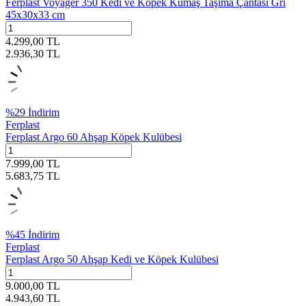
Ferplast Voyager 350 Kedi ve Köpek Kumaş Taşıma Çantası Gri
45x30x33 cm
4.299,00
TL
2.936,30
TL
%
29
İndirim
Ferplast
Ferplast Argo 60 Ahşap Köpek Kulübesi
7.999,00
TL
5.683,75
TL
%
45
İndirim
Ferplast
Ferplast Argo 50 Ahşap Kedi ve Köpek Kulübesi
9.000,00
TL
4.943,60
TL