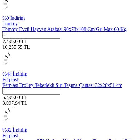
%
0
İndirim
Tommy
Tommy Evcil Hayvan Arabası 90x73x108 Cm Gri Max 60 Kg
7.499,00
TL
10.255,55
TL
%
44
İndirim
Ferplast
Ferplast Trolley Tekerlekli Sırt Taşıma Çantası 32x28x51 cm
5.499,00
TL
3.097,94
TL
%
32
İndirim
Ferplast