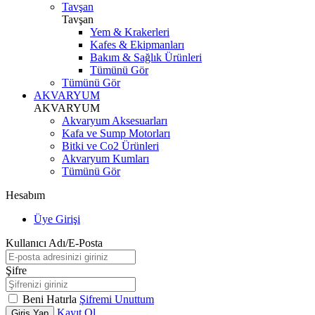
Tavşan
Tavşan
Yem & Krakerleri
Kafes & Ekipmanları
Bakım & Sağlık Ürünleri
Tümünü Gör
Tümünü Gör
AKVARYUM
AKVARYUM
Akvaryum Aksesuarları
Kafa ve Sump Motorları
Bitki ve Co2 Ürünleri
Akvaryum Kumları
Tümünü Gör
Hesabım
Üye Girişi
Kullanıcı Adı/E-Posta
Şifre
Beni Hatırla
Şifremi Unuttum
Kayıt Ol
Giriş Yap