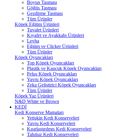
Boyun Tasması
Göğüs Tasması
Gezdirme Tasması
Tüm Ürünler
Köpek Eğitim Ürünleri
Tuvalet Ürünleri
Kıyafet ve Ayakkabı Ürünleri
Levha
Eğitim ve Clicker Ürünleri
Tüm Ürünler
Köpek Oyuncakları
Top Köpek Oyuncakları
Plastik ve Kauçuk Köpek Oyuncakları
Peluş Köpek Oyuncakları
Yavru Köpek Oyuncakları
Zeka Geliştirici Köpek Oyuncakları
Tüm Ürünler
Köpek Yaz Ürünleri
N&D White ve Brown
KEDİ
Kedi Konserve Mamaları
Yetişkin Kedi Konserveleri
Yavru Kedi Konserveleri
Kısırlaştırılmış Kedi Konserveleri
Tahılsız Kedi Konserveleri