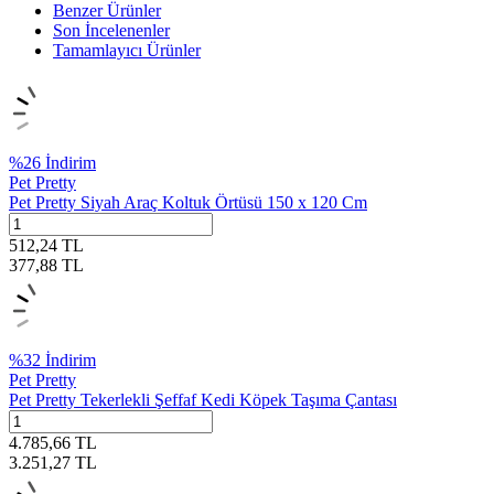
Benzer Ürünler
Son İncelenenler
Tamamlayıcı Ürünler
%
26
İndirim
Pet Pretty
Pet Pretty Siyah Araç Koltuk Örtüsü 150 x 120 Cm
512,24
TL
377,88
TL
%
32
İndirim
Pet Pretty
Pet Pretty Tekerlekli Şeffaf Kedi Köpek Taşıma Çantası
4.785,66
TL
3.251,27
TL