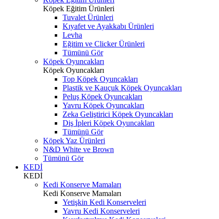
Köpek Eğitim Ürünleri
Tuvalet Ürünleri
Kıyafet ve Ayakkabı Ürünleri
Levha
Eğitim ve Clicker Ürünleri
Tümünü Gör
Köpek Oyuncakları
Köpek Oyuncakları
Top Köpek Oyuncakları
Plastik ve Kauçuk Köpek Oyuncakları
Peluş Köpek Oyuncakları
Yavru Köpek Oyuncakları
Zeka Geliştirici Köpek Oyuncakları
Diş İpleri Köpek Oyuncakları
Tümünü Gör
Köpek Yaz Ürünleri
N&D White ve Brown
Tümünü Gör
KEDİ
KEDİ
Kedi Konserve Mamaları
Kedi Konserve Mamaları
Yetişkin Kedi Konserveleri
Yavru Kedi Konserveleri