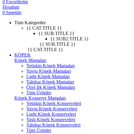
0
Favorilerim
Hesabım
0
Sepetim
Tüm Kategoriler
{{ CAT.TITLE }}
{{ SUB.TITLE }}
{{ SUB2.TITLE }}
{{ SUB.TITLE }}
{{ CAT.TITLE }}
KÖPEK
Köpek Mamaları
Yetişkin Köpek Mamaları
Yavru Köpek Mamaları
Light Köpek Mamaları
Tahılsız Köpek Mamaları
Özel Irk Köpek Mamaları
Tüm Ürünler
Köpek Konserve Mamaları
Yetişkin Köpek Konserveleri
Yavru Köpek Konserveleri
Light Köpek Konserveleri
Yaşlı Köpek Konserveleri
Tahılsız Köpek Konserveleri
Tüm Ürünler