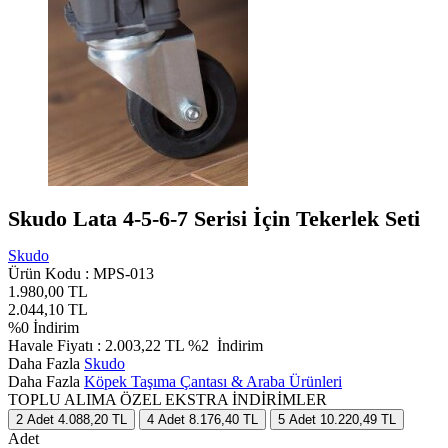
Skudo Lata 4-5-6-7 Serisi İçin Tekerlek Seti
Skudo
Ürün Kodu :
MPS-013
1.980,00
TL
2.044,10
TL
%
0
İndirim
Havale Fiyatı :
2.003,22
TL
%2
İndirim
Daha Fazla
Skudo
Daha Fazla
Köpek Taşıma Çantası & Araba Ürünleri
TOPLU ALIMA ÖZEL EKSTRA İNDİRİMLER
2
Adet
4.088,20 TL
4
Adet
8.176,40 TL
5
Adet
10.220,49 TL
Adet