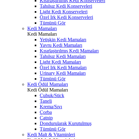
Kısırlaştırılmış Kedi Konserveleri
Tahılsız Kedi Konserveleri
Light Kedi Konserveleri
Özel Irk Kedi Konserveleri
Tümünü Gör
Kedi Mamaları
Kedi Mamaları
Yetişkin Kedi Mamaları
Yavru Kedi Mamaları
Kısırlaştırılmış Kedi Mamaları
Tahılsız Kedi Mamaları
Light Kedi Mamaları
Özel Irk Kedi Mamaları
Urinary Kedi Mamaları
Tümünü Gör
Kedi Ödül Mamaları
Kedi Ödül Mamaları
Çubuk/Stick
Taneli
Krema/Sıvı
Çorba
Catnip
Dondurularak Kurutulmuş
Tümünü Gör
Kedi Malt & Vitaminleri