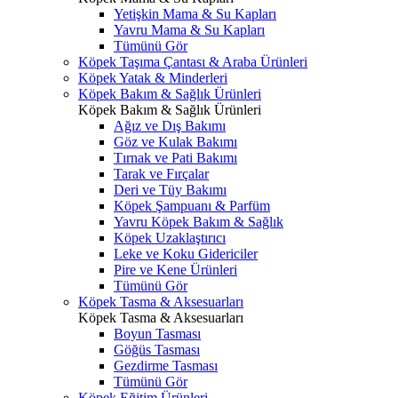
Yetişkin Mama & Su Kapları
Yavru Mama & Su Kapları
Tümünü Gör
Köpek Taşıma Çantası & Araba Ürünleri
Köpek Yatak & Minderleri
Köpek Bakım & Sağlık Ürünleri
Köpek Bakım & Sağlık Ürünleri
Ağız ve Dış Bakımı
Göz ve Kulak Bakımı
Tırnak ve Pati Bakımı
Tarak ve Fırçalar
Deri ve Tüy Bakımı
Köpek Şampuanı & Parfüm
Yavru Köpek Bakım & Sağlık
Köpek Uzaklaştırıcı
Leke ve Koku Gidericiler
Pire ve Kene Ürünleri
Tümünü Gör
Köpek Tasma & Aksesuarları
Köpek Tasma & Aksesuarları
Boyun Tasması
Göğüs Tasması
Gezdirme Tasması
Tümünü Gör
Köpek Eğitim Ürünleri