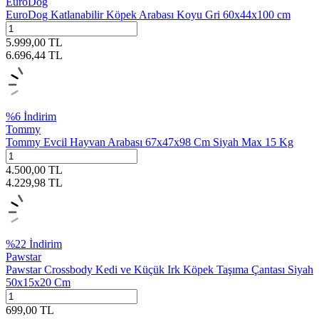
EuroDog
EuroDog Katlanabilir Köpek Arabası Koyu Gri 60x44x100 cm
5.999,00
TL
6.696,44
TL
%
6
İndirim
Tommy
Tommy Evcil Hayvan Arabası 67x47x98 Cm Siyah Max 15 Kg
4.500,00
TL
4.229,98
TL
%
22
İndirim
Pawstar
Pawstar Crossbody Kedi ve Küçük Irk Köpek Taşıma Çantası Siyah
50x15x20 Cm
699,00
TL