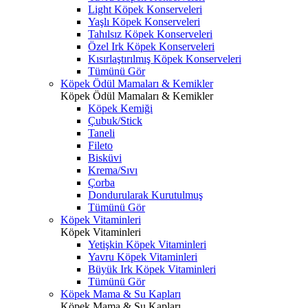
Light Köpek Konserveleri
Yaşlı Köpek Konserveleri
Tahılsız Köpek Konserveleri
Özel Irk Köpek Konserveleri
Kısırlaştırılmış Köpek Konserveleri
Tümünü Gör
Köpek Ödül Mamaları & Kemikler
Köpek Ödül Mamaları & Kemikler
Köpek Kemiği
Çubuk/Stick
Taneli
Fileto
Bisküvi
Krema/Sıvı
Çorba
Dondurularak Kurutulmuş
Tümünü Gör
Köpek Vitaminleri
Köpek Vitaminleri
Yetişkin Köpek Vitaminleri
Yavru Köpek Vitaminleri
Büyük Irk Köpek Vitaminleri
Tümünü Gör
Köpek Mama & Su Kapları
Köpek Mama & Su Kapları