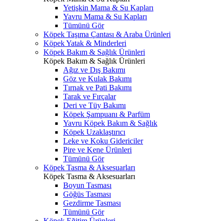
Yetişkin Mama & Su Kapları
Yavru Mama & Su Kapları
Tümünü Gör
Köpek Taşıma Çantası & Araba Ürünleri
Köpek Yatak & Minderleri
Köpek Bakım & Sağlık Ürünleri
Köpek Bakım & Sağlık Ürünleri
Ağız ve Dış Bakımı
Göz ve Kulak Bakımı
Tırnak ve Pati Bakımı
Tarak ve Fırçalar
Deri ve Tüy Bakımı
Köpek Şampuanı & Parfüm
Yavru Köpek Bakım & Sağlık
Köpek Uzaklaştırıcı
Leke ve Koku Gidericiler
Pire ve Kene Ürünleri
Tümünü Gör
Köpek Tasma & Aksesuarları
Köpek Tasma & Aksesuarları
Boyun Tasması
Göğüs Tasması
Gezdirme Tasması
Tümünü Gör
Köpek Eğitim Ürünleri