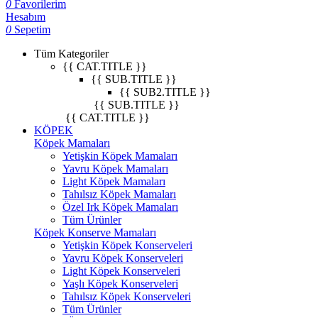
0
Favorilerim
Hesabım
0
Sepetim
Tüm Kategoriler
{{ CAT.TITLE }}
{{ SUB.TITLE }}
{{ SUB2.TITLE }}
{{ SUB.TITLE }}
{{ CAT.TITLE }}
KÖPEK
Köpek Mamaları
Yetişkin Köpek Mamaları
Yavru Köpek Mamaları
Light Köpek Mamaları
Tahılsız Köpek Mamaları
Özel Irk Köpek Mamaları
Tüm Ürünler
Köpek Konserve Mamaları
Yetişkin Köpek Konserveleri
Yavru Köpek Konserveleri
Light Köpek Konserveleri
Yaşlı Köpek Konserveleri
Tahılsız Köpek Konserveleri
Tüm Ürünler