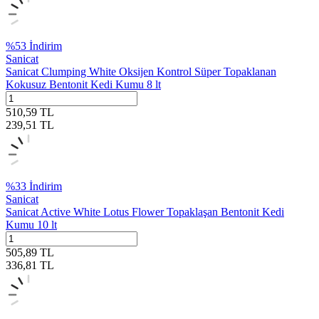
%
53
İndirim
Sanicat
Sanicat Clumping White Oksijen Kontrol Süper Topaklanan
Kokusuz Bentonit Kedi Kumu 8 lt
510,59
TL
239,51
TL
%
33
İndirim
Sanicat
Sanicat Active White Lotus Flower Topaklaşan Bentonit Kedi
Kumu 10 lt
505,89
TL
336,81
TL