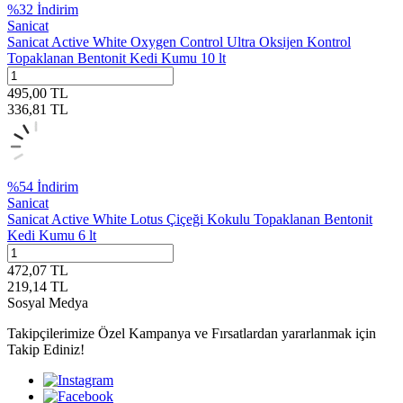
%
32
İndirim
Sanicat
Sanicat Active White Oxygen Control Ultra Oksijen Kontrol
Topaklanan Bentonit Kedi Kumu 10 lt
495,00
TL
336,81
TL
%
54
İndirim
Sanicat
Sanicat Active White Lotus Çiçeği Kokulu Topaklanan Bentonit
Kedi Kumu 6 lt
472,07
TL
219,14
TL
Sosyal Medya
Takipçilerimize Özel Kampanya ve Fırsatlardan yararlanmak için
Takip Ediniz!