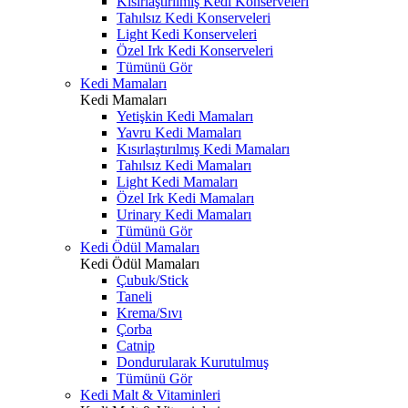
Kısırlaştırılmış Kedi Konserveleri
Tahılsız Kedi Konserveleri
Light Kedi Konserveleri
Özel Irk Kedi Konserveleri
Tümünü Gör
Kedi Mamaları
Kedi Mamaları
Yetişkin Kedi Mamaları
Yavru Kedi Mamaları
Kısırlaştırılmış Kedi Mamaları
Tahılsız Kedi Mamaları
Light Kedi Mamaları
Özel Irk Kedi Mamaları
Urinary Kedi Mamaları
Tümünü Gör
Kedi Ödül Mamaları
Kedi Ödül Mamaları
Çubuk/Stick
Taneli
Krema/Sıvı
Çorba
Catnip
Dondurularak Kurutulmuş
Tümünü Gör
Kedi Malt & Vitaminleri