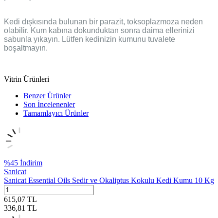
Kedi dışkısında bulunan bir parazit, toksoplazmoza neden
olabilir. Kum kabına dokunduktan sonra daima ellerinizi
sabunla yıkayın. Lütfen kedinizin kumunu tuvalete
boşaltmayın.
Vitrin Ürünleri
Benzer Ürünler
Son İncelenenler
Tamamlayıcı Ürünler
%
45
İndirim
Sanicat
Sanicat Essential Oils Sedir ve Okaliptus Kokulu Kedi Kumu 10 Kg
615,07
TL
336,81
TL