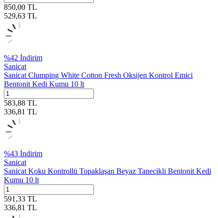
850,00
TL
529,63
TL
%
42
İndirim
Sanicat
Sanicat Clumping White Cotton Fresh Oksijen Kontrol Emici
Bentonit Kedi Kumu 10 lt
583,88
TL
336,81
TL
%
43
İndirim
Sanicat
Sanicat Koku Kontrollü Topaklaşan Beyaz Tanecikli Bentonit Kedi
Kumu 10 lt
591,33
TL
336,81
TL