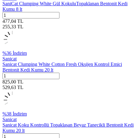
SaniCat Clumping White Gül KokuluTopaklanan Bentonit Kedi
Kumu 8 lt
477,04
TL
255,33
TL
%
36
İndirim
Sanicat
Sanicat Clumping White Cotton Fresh Oksijen Kontrol Emici
Bentonit Kedi Kumu 20 lt
825,00
TL
529,63
TL
%
38
İndirim
Sanicat
Sanicat Koku Kontrollü Topaklaşan Beyaz Tanecikli Bentonit Kedi
Kumu 20 lt