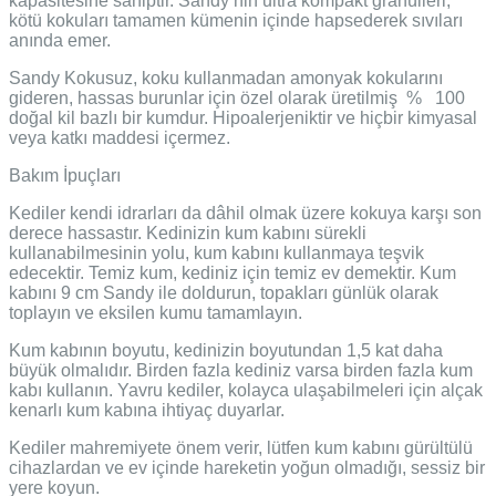
kapasitesine sahiptir. Sandy’nin ultra kompakt granülleri,
kötü kokuları tamamen kümenin içinde hapsederek sıvıları
anında emer.
Sandy Kokusuz, koku kullanmadan amonyak kokularını
gideren, hassas burunlar için özel olarak üretilmiş % 100
doğal kil bazlı bir kumdur. Hipoalerjeniktir ve hiçbir kimyasal
veya katkı maddesi içermez.
Bakım İpuçları
Kediler kendi idrarları da dâhil olmak üzere kokuya karşı son
derece hassastır. Kedinizin kum kabını sürekli
kullanabilmesinin yolu, kum kabını kullanmaya teşvik
edecektir. Temiz kum, kediniz için temiz ev demektir. Kum
kabını 9 cm Sandy ile doldurun, topakları günlük olarak
toplayın ve eksilen kumu tamamlayın.
Kum kabının boyutu, kedinizin boyutundan 1,5 kat daha
büyük olmalıdır. Birden fazla kediniz varsa birden fazla kum
kabı kullanın. Yavru kediler, kolayca ulaşabilmeleri için alçak
kenarlı kum kabına ihtiyaç duyarlar.
Kediler mahremiyete önem verir, lütfen kum kabını gürültülü
cihazlardan ve ev içinde hareketin yoğun olmadığı, sessiz bir
yere koyun.