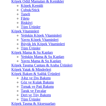
Köpek Ödül Mamaları & Kemikler
Köpek Kemiği
Çubuk/Stick
Taneli
Fileto
Bisküvi
Tüm Ürünler
Köpek Vitaminleri
Yetişkin Köpek Vitaminleri
Yavru Köpek Vitaminleri
Büyük Irk Köpek Vitaminleri
Tüm Ürünler
Köpek Mama & Su Kapları
Yetişkin Mama & Su Kapları
Yavru Mama & Su Kapları
Köpek Taşıma Çantası & Araba Ürünleri
Köpek Yatak & Minderleri
Köpek Bakım & Sağlık Ürünleri
Ağız ve Dış Bakımı
Göz ve Kulak Bakımı
Tırnak ve Pati Bakımı
Tarak ve Fırçalar
Deri ve Tüy Bakımı
Tüm Ürünler
Köpek Tasma & Aksesuarları