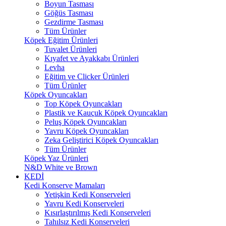
Boyun Tasması
Göğüs Tasması
Gezdirme Tasması
Tüm Ürünler
Köpek Eğitim Ürünleri
Tuvalet Ürünleri
Kıyafet ve Ayakkabı Ürünleri
Levha
Eğitim ve Clicker Ürünleri
Tüm Ürünler
Köpek Oyuncakları
Top Köpek Oyuncakları
Plastik ve Kauçuk Köpek Oyuncakları
Peluş Köpek Oyuncakları
Yavru Köpek Oyuncakları
Zeka Geliştirici Köpek Oyuncakları
Tüm Ürünler
Köpek Yaz Ürünleri
N&D White ve Brown
KEDİ
Kedi Konserve Mamaları
Yetişkin Kedi Konserveleri
Yavru Kedi Konserveleri
Kısırlaştırılmış Kedi Konserveleri
Tahılsız Kedi Konserveleri