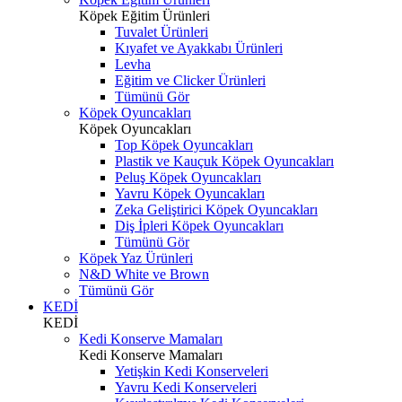
Köpek Eğitim Ürünleri
Tuvalet Ürünleri
Kıyafet ve Ayakkabı Ürünleri
Levha
Eğitim ve Clicker Ürünleri
Tümünü Gör
Köpek Oyuncakları
Köpek Oyuncakları
Top Köpek Oyuncakları
Plastik ve Kauçuk Köpek Oyuncakları
Peluş Köpek Oyuncakları
Yavru Köpek Oyuncakları
Zeka Geliştirici Köpek Oyuncakları
Diş İpleri Köpek Oyuncakları
Tümünü Gör
Köpek Yaz Ürünleri
N&D White ve Brown
Tümünü Gör
KEDİ
KEDİ
Kedi Konserve Mamaları
Kedi Konserve Mamaları
Yetişkin Kedi Konserveleri
Yavru Kedi Konserveleri