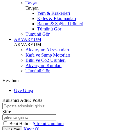
Tavşan
Tavşan
Yem & Krakerleri
Kafes & Ekipmanları
Bakım & Sağlık Ürünleri
Tümünü Gör
Tümünü Gör
AKVARYUM
AKVARYUM
Akvaryum Aksesuarları
Kafa ve Sump Motorları
Bitki ve Co2 Ürünleri
Akvaryum Kumları
Tümünü Gör
Hesabım
Üye Girişi
Kullanıcı Adı/E-Posta
Şifre
Beni Hatırla
Şifremi Unuttum
Kayıt Ol
Giriş Yap